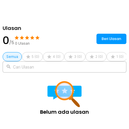
Pillow - RH30
Ulasan
0
Beri Ulasan
/5
0
Ulasan
Semua
5
(
0
)
4
(
0
)
3
(
0
)
2
(
0
)
1
(
0
)
Cari Ulasan
Belum ada ulasan