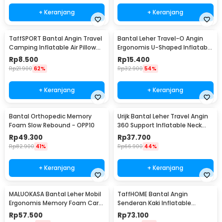
+ Keranjang
+ Keranjang
TaffSPORT Bantal Angin Travel
Bantal Leher Travel-O Angin
Camping Inflatable Air Pillow
Ergonomis U-Shaped Inflatable
380x240mm - BAT23
Neck Pillow - RH40
Rp
8.500
Rp
15.400
Rp
21.900
62%
Rp
32.900
54%
+ Keranjang
+ Keranjang
Bantal Orthopedic Memory
Urijk Bantal Leher Travel Angin
Foam Slow Rebound - OPP10
360 Support Inflatable Neck
Pillow - M1345
Rp
49.300
Rp
37.700
Rp
82.900
41%
Rp
66.900
44%
+ Keranjang
+ Keranjang
MALUOKASA Bantal Leher Mobil
TaffHOME Bantal Angin
Ergonomis Memory Foam Car
Senderan Kaki Inflatable
Headrest Pillow - M3D
Footrest Pillow - BAT24
Rp
57.500
Rp
73.100