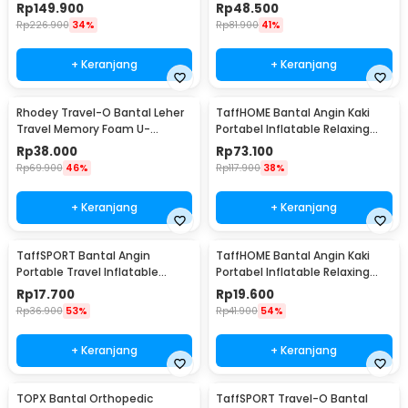
LR-S100
Rebound Bamboo - SD600
Rp
149.900
Rp
48.500
Rp
226.900
34%
Rp
81.900
41%
+ Keranjang
+ Keranjang
Rhodey Travel-O Bantal Leher
TaffHOME Bantal Angin Kaki
Travel Memory Foam U-
Portabel Inflatable Relaxing
Shaped Neck Pillow - SR43
Foot Rest - BSZ0020
Rp
38.000
Rp
73.100
Rp
69.900
46%
Rp
117.900
38%
+ Keranjang
+ Keranjang
TaffSPORT Bantal Angin
TaffHOME Bantal Angin Kaki
Portable Travel Inflatable
Portabel Inflatable Relaxing
Aeros Pillow - F8057
Feet Pillow - IAF-05
Rp
17.700
Rp
19.600
Rp
36.900
53%
Rp
41.900
54%
+ Keranjang
+ Keranjang
TOPX Bantal Orthopedic
TaffSPORT Travel-O Bantal