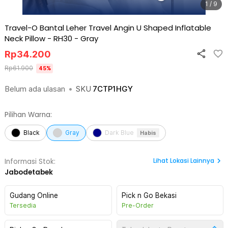
1 / 9
Travel-O Bantal Leher Travel Angin U Shaped Inflatable
Neck Pillow - RH30
-
Gray
Rp
34.200
Rp
61.900
45
%
Belum ada ulasan
•
SKU
7CTP1HGY
Pilihan Warna:
Black
Gray
Dark Blue
Habis
Lihat
Lokasi Lainnya
Informasi Stok:
Jabodetabek
Gudang Online
Pick n Go Bekasi
Tersedia
Pre-Order