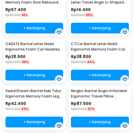
Memory Foam Slow Rebound
Leher Travel Angin U-Shaped
Pillow 48.5x28.5cm - TC100
Neck Pillow - RH34
Rp
57.400
Rp
14.400
Rp
96.900
41%
Rp
31.900
55%
+ Keranjang
+ Keranjang
OASATE Bantal Leher Mobil
CTCar Bantal Leher Mobil
Ergonomis Foam Car Headrest
Ergonomis Memory Foam Car
Pillow - M5
Headrest Pillow - CT5
Rp
28.500
Rp
38.800
Rp
53.900
48%
Rp
68.900
44%
+ Keranjang
+ Keranjang
SweatDream Bantal Kaki Tidur
Ningbo Bantal Angin Inflatable
Ergonomis Memory Foam Leg
Ergonomic Travel Pillow
Sleeping Pillow - ZT-09
Support - NT10
Rp
42.400
Rp
87.500
Rp
73.900
43%
Rp
137.900
37%
+ Keranjang
+ Keranjang