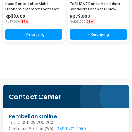
Nuca Bantal Leher Mobil
TaffHOME Bantal Kaki Udara
Ergonomis Memory Foam Car
Sandaran Foot Rest Pillow
Headrest Pillow - NC33
Inflatable - BAT24
Rp
38.500
Rp
79.000
Rp
67.900
44%
Rp
125.900
38%
+ Keranjang
+ Keranjang
Beli Sekarang
Contact Center
Pembelian Online
Telp : (021) 39 700 200
Customer Service (WA) :
0899 721 7050