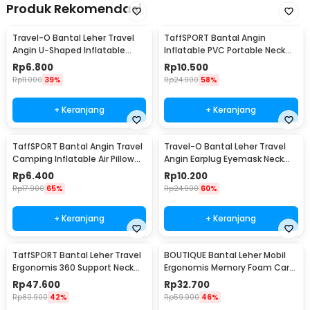
Produk Rekomendasi
Travel-O Bantal Leher Travel
TaffSPORT Bantal Angin
Angin U-Shaped Inflatable
Inflatable PVC Portable Neck
Neck Pillow - RH20
Pillow High Rest - H0T019
Rp
6.800
Rp
10.500
Rp
11.000
39%
Rp
24.900
58%
+ Keranjang
+ Keranjang
TaffSPORT Bantal Angin Travel
Travel-O Bantal Leher Travel
Camping Inflatable Air Pillow
Angin Earplug Eyemask Neck
330x220mm - XLZT-15
Pillow - RH20
Rp
6.400
Rp
10.200
Rp
17.900
65%
Rp
24.900
60%
+ Keranjang
+ Keranjang
TaffSPORT Bantal Leher Travel
BOUTIQUE Bantal Leher Mobil
Ergonomis 360 Support Neck
Ergonomis Memory Foam Car
Pillow - NF302
Headrest Pillow - CAR247
Rp
47.600
Rp
32.700
Rp
80.900
42%
Rp
59.900
46%