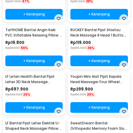
Rp
107.900
47%
Rp
117.900
38%
+ Keranjang
+ Keranjang
TaffHOME Bantal Angin Kaki
RUOKEY Bantal Pijat Shiatsu
PVC Inflatable Relaxing Pillow -
Neck Massage 8 Head 1 Button
JJ06114
- CMH-8028
Rp
19.800
Rp
119.000
Rp
44.900
56%
Rp
185.900
36%
+ Keranjang
+ Keranjang
LF Lefan Health Bantal Pijat
Youpin Mini Alat Pijat Kepala
Leher 3D Neck Massage
Head Massager Four Wheel
Kneading Heating - LF-YK006
Rotation - M2
Rp
697.900
Rp
299.900
Rp
942.900
26%
Rp
410.900
28%
+ Keranjang
+ Keranjang
LF Bantal Pijat Leher Elektrik U-
SweatDream Bantal
Shaped Neck Massager Pillow -
Orthopedic Memory Foam Slow