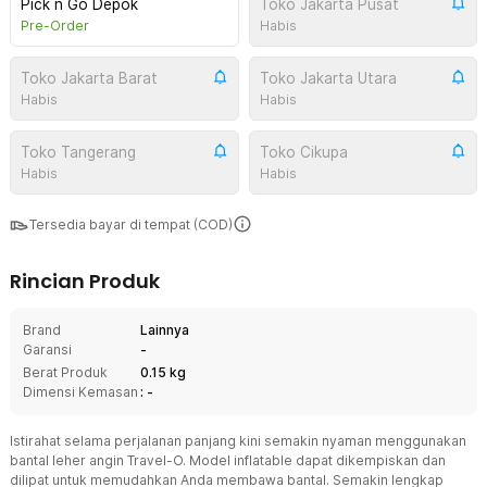
Pick n Go Depok
Toko Jakarta Pusat
Pre-Order
Habis
Toko Jakarta Barat
Toko Jakarta Utara
Habis
Habis
Toko Tangerang
Toko Cikupa
Habis
Habis
Tersedia bayar di tempat (COD)
Rincian Produk
Brand
Lainnya
Garansi
-
Berat Produk
0.15 kg
Dimensi Kemasan
: -
Istirahat selama perjalanan panjang kini semakin nyaman menggunakan
bantal leher angin Travel-O. Model inflatable dapat dikempiskan dan
dilipat untuk memudahkan Anda membawa bantal. Semakin lengkap