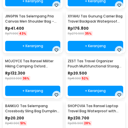
+ Keranjang
+ Keranjang
JINGPIN Tas Selempang Pria
XIYAHU Tas Gunung Carrier Bag
Canvas Men Shoulder Bag -
Travel Backpack Waterproof
1986
90L - GC90
Rp
41.400
Rp
176.800
Rp
71.900
43%
Rp
270.900
35%
+ Keranjang
+ Keranjang
MOJOYCE Tas Ransel Militer
ZEST Tas Travel Organizer
Hiking Camping Oxford
Pouch Multifunctional Storage
Waterproof 80L - GC62
Electronic Bag - BM012N1019
Rp
132.300
Rp
20.500
Rp
203.900
36%
Rp
41.900
52%
+ Keranjang
+ Keranjang
BANKUO Tas Selempang
SHOPOVIA Tas Ransel Laptop
Crossbody Sling Bag Dumpling
Travel Bag Waterproof with
Adjustable Strap - BK22
USB Port 35L - KC14
Rp
20.200
Rp
230.700
Rp
40.900
51%
Rp
316.900
28%