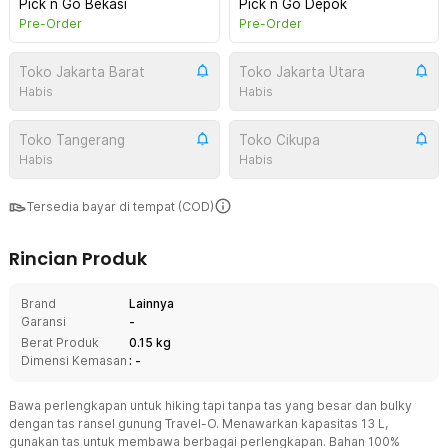
Pick n Go Bekasi
Pick n Go Depok
Pre-Order
Pre-Order
Toko Jakarta Barat
Toko Jakarta Utara
Habis
Habis
Toko Tangerang
Toko Cikupa
Habis
Habis
Tersedia bayar di tempat (COD)
Rincian Produk
Brand
Lainnya
Garansi
-
Berat Produk
0.15 kg
Dimensi Kemasan
: -
Bawa perlengkapan untuk hiking tapi tanpa tas yang besar dan bulky
dengan tas ransel gunung Travel-O. Menawarkan kapasitas 13 L,
gunakan tas untuk membawa berbagai perlengkapan. Bahan 100%