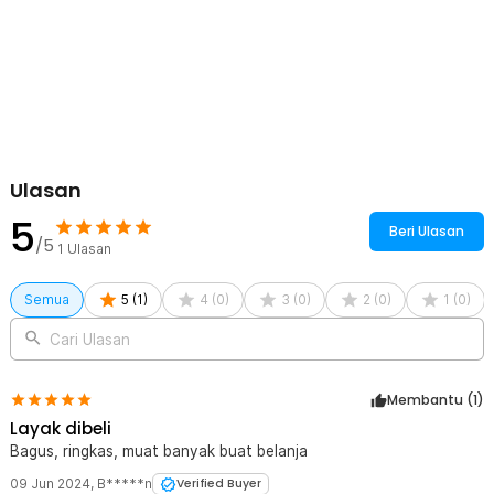
pouch untuk digunakan saat dibutuhkan.
Kelengkapan Produk
Rincian yang Anda dapatkan untuk pembelian produk ini:
1 x Travel-O Tas Ransel Gunung Lipat Ultralight Backpack
Waterproof - LC21
1 x Kantong Penyimpanan
Ulasan
5
Beri Ulasan
/5
1
Ulasan
Semua
5
(
1
)
4
(
0
)
3
(
0
)
2
(
0
)
1
(
0
)
Cari Ulasan
Membantu (
1
)
Layak dibeli
Bagus, ringkas, muat banyak buat belanja
09 Jun 2024
,
B*****n
Verified Buyer