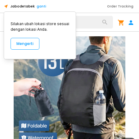
Jabodetabek
ganti
Order Tracking
Alat Kopi
Silakan ubah lokasi store sesuai
dengan lokasi Anda.
Mengerti