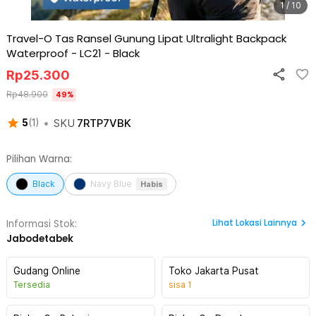
1 / 10
Travel-O Tas Ransel Gunung Lipat Ultralight Backpack
Waterproof - LC21
-
Black
Rp
25.300
Rp
48.900
49
%
•
SKU
7RTP7VBK
5
(
1
)
Pilihan Warna:
Black
Navy Blue
Habis
Lihat
Lokasi Lainnya
Informasi Stok:
Jabodetabek
Gudang Online
Toko Jakarta Pusat
Tersedia
sisa
1