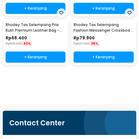
+ Keranjang
+ Keranjang
Rhodey Tas Selempang Pria
Rhodey Tas Selempang
Kulit Premium Leather Bag -
Fashion Messenger Crossbody
1106-2W
Bag PU Leather - 1047
Rp
66.400
Rp
79.900
Rp
108.900
40%
Rp
127.900
38%
+ Keranjang
+ Keranjang
Beli Sekarang
Contact Center