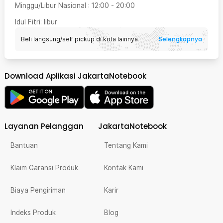
Minggu/Libur Nasional
:
12:00
-
20:00
Idul Fitri
: libur
Selengkapnya
Beli langsung/self pickup di kota lainnya
Download Aplikasi JakartaNotebook
Layanan Pelanggan
JakartaNotebook
Bantuan
Tentang Kami
Klaim Garansi Produk
Kontak Kami
Biaya Pengiriman
Karir
Indeks Produk
Blog