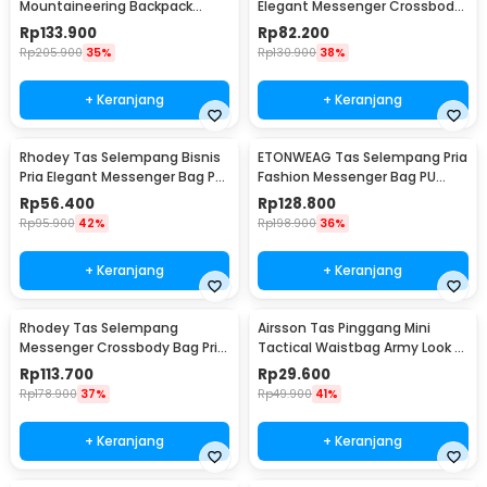
Mountaineering Backpack
Elegant Messenger Crossbody
Outdoor 35 L - GC35
Sling Bag - 6330
Rp
133.900
Rp
82.200
Rp
205.900
35%
Rp
130.900
38%
+ Keranjang
+ Keranjang
Rhodey Tas Selempang Bisnis
ETONWEAG Tas Selempang Pria
Pria Elegant Messenger Bag PU
Fashion Messenger Bag PU
Leather - 9906
Leather - 9918
Rp
56.400
Rp
128.800
Rp
95.900
42%
Rp
198.900
36%
+ Keranjang
+ Keranjang
Rhodey Tas Selempang
Airsson Tas Pinggang Mini
Messenger Crossbody Bag Pria
Tactical Waistbag Army Look -
- 8001
JSH1525
Rp
113.700
Rp
29.600
Rp
178.900
37%
Rp
49.900
41%
+ Keranjang
+ Keranjang