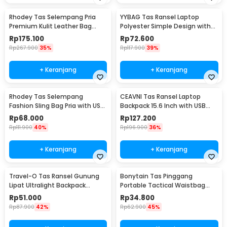
Rhodey Tas Selempang Pria
YYBAG Tas Ransel Laptop
Premium Kulit Leather Bag
Polyester Simple Design with
Briefcase - HA-062
USB Charging Port - KC15
Rp
175.100
Rp
72.600
Rp
267.900
35%
Rp
117.900
39%
+ Keranjang
+ Keranjang
Rhodey Tas Selempang
CEAVNI Tas Ransel Laptop
Fashion Sling Bag Pria with USB
Backpack 15.6 Inch with USB
Slot and Lock - RE880
Charger Port - KC32
Rp
68.000
Rp
127.200
Rp
111.900
40%
Rp
196.900
36%
+ Keranjang
+ Keranjang
Travel-O Tas Ransel Gunung
Bonytain Tas Pinggang
Lipat Ultralight Backpack
Portable Tactical Waistbag
Waterproof - LC19
Army Look - B1526
Rp
51.000
Rp
34.800
Rp
87.900
42%
Rp
62.900
45%