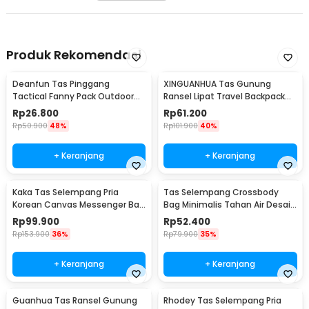
Produk Rekomendasi
Deanfun Tas Pinggang
XINGUANHUA Tas Gunung
Tactical Fanny Pack Outdoor
Ransel Lipat Travel Backpack
Gear 12x5x17.5cm - ZSXD001
Waterproof 17L - GC17
Rp
26.800
Rp
61.200
Rp
50.900
48%
Rp
101.900
40%
+ Keranjang
+ Keranjang
Kaka Tas Selempang Pria
Tas Selempang Crossbody
Korean Canvas Messenger Bag
Bag Minimalis Tahan Air Desain
- MY2642
Militer - 0702
Rp
99.900
Rp
52.400
Rp
153.900
36%
Rp
79.900
35%
+ Keranjang
+ Keranjang
Guanhua Tas Ransel Gunung
Rhodey Tas Selempang Pria