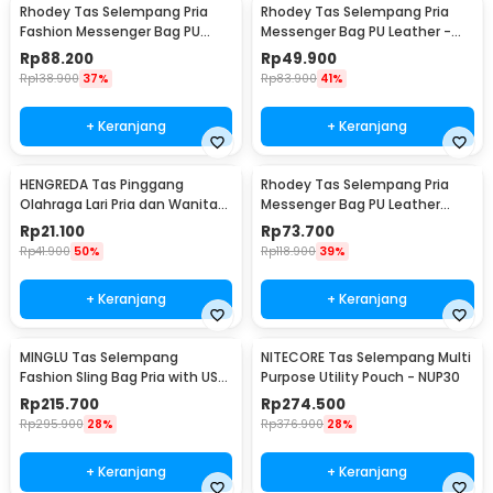
Rhodey Tas Selempang Pria
Rhodey Tas Selempang Pria
Fashion Messenger Bag PU
Messenger Bag PU Leather -
Leather - 18067
18062
Rp
88.200
Rp
49.900
Rp
138.900
37%
Rp
83.900
41%
+ Keranjang
+ Keranjang
HENGREDA Tas Pinggang
Rhodey Tas Selempang Pria
Olahraga Lari Pria dan Wanita
Messenger Bag PU Leather
Running Waist Bag - TM572
dengan Dompet - 9066
Rp
21.100
Rp
73.700
Rp
41.900
50%
Rp
118.900
39%
+ Keranjang
+ Keranjang
MINGLU Tas Selempang
NITECORE Tas Selempang Multi
Fashion Sling Bag Pria with USB
Purpose Utility Pouch - NUP30
Charger Slot - ML1454
Rp
215.700
Rp
274.500
Rp
295.900
28%
Rp
376.900
28%
+ Keranjang
+ Keranjang