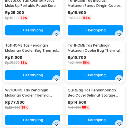
Biutte.co Tas Kosmetik Alat
TaffHOME Tas Insulasi
Make Up Portable Pouch Korean
Makanan Panas Dingin Cooler
Style - B4108
Thermal Bag 6 Inch - H07
Rp
25.200
Rp
15.900
Rp
48.900
49%
Rp
33.900
54%
+ Keranjang
+ Keranjang
TaffHOME Tas Pendingin
TaffHOME Tas Pendingin
Makanan Cooler Bag Thermal
Makanan Cooler Bag Thermal
Insulated Bag 28x14x17cm -
Insulated Bag 21x14x17cm -
Rp
11.000
Rp
10.700
H24
H24
Rp
25.900
58%
Rp
24.900
58%
+ Keranjang
+ Keranjang
WEYOUNG Tas Pendingin
QuiltBag Tas Penyimpanan
Makanan Cooler Thermal
Bed Cover Selimut Storage
Insulated Bag 18L - M40
Bag Organizer 1 PCS - MT6
Rp
77.900
Rp
14.600
Rp
124.900
38%
Rp
31.900
55%
+ Keranjang
+ Keranjang