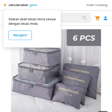
Jabodetabek
ganti
Order Tracking
Alat Kopi
Silakan ubah lokasi store sesuai
dengan lokasi Anda.
Mengerti