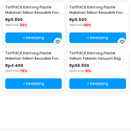
TaffPACK Kantong Plastik
TaffPACK Kantong Plastik
Makanan Silikon Reusable Food
Makanan Silikon Reusable Food
Bag Ziplock Size L - PK-15
Bag Ziplock Size M - PK-15
Rp
5.800
Rp
5.500
Rp
15.900
64%
Rp
15.900
66%
+ Keranjang
+ Keranjang
TaffPACK Kantong Plastik
TaffPACK Kantong Plastik
Makanan Silikon Reusable Food
Vakum Pakaian Vacuum Bag 8
Bag Ziplock Size S - PK-15
PCS with Hand Pump - SN1000
Rp
4.400
Rp
56.900
Rp
16.900
74%
Rp
95.900
41%
+ Keranjang
+ Keranjang
Beli Sekarang