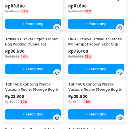
Bag 230x70cm - LZ081
PCS Hand Pump - SN09109
Rp
89.800
Rp
81.600
Rp
140.900
37%
Rp
129.900
38%
+ Keranjang
+ Keranjang
Travel-O Travel Organizer Set
ONEUP Etravel Travel Toiletries
Bag Packing Cubes Tas
Kit Tempat Sabun Sikat Gigi
Laundry 6 PCS - BIB-650
Handuk - YW46
Rp
36.500
Rp
79.400
Rp
64.900
44%
Rp
126.900
38%
+ Keranjang
+ Keranjang
TaffPACK Kantong Plastik
TaffPACK Kantong Plastik
Vacuum Sealer Storage Bag 5
Vacuum Sealer Storage Bag 5
PCS 35x50cm - ZKD002
PCS 50x70cm - ZKD002
Rp
23.800
Rp
25.900
Rp
46.900
50%
Rp
49.900
49%
+ Keranjang
+ Keranjang