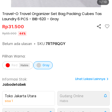
1 / 10
Travel-O Travel Organizer Set Bag Packing Cubes Tas
Laundry 6 PCS - BIB-620
-
Gray
Rp
31.500
Rp
55.900
44
%
Belum ada ulasan
•
SKU
7RTP8QGY
Pilihan Warna:
Red
Gray
Habis
Lihat
Lokasi Lainnya
Informasi Stok:
Jabodetabek
Toko Jakarta Utara
Gudang Online
sisa
1
Habis