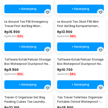
+ Keranjang
+ Keranjang
Le Around Tas P3K Emergency
Le Around Tas Obat P3K Mini
Travel First Aid Bag Nilon
First Aid Bag Kompartemen
23.7x13x7.5cm - LG129
Travel - A3079
Rp
16.900
Rp
13.900
Rp
35.900
53%
Rp
30.900
56%
+ Keranjang
+ Keranjang
Taffware Kotak Pelican Storage
Taffware Kotak Pelican Storage
Box Waterproof Dustproof Hard
Box Waterproof Dustproof Hard
Case ABS S - G10/J020
Case ABS L - G10/J020
Rp
9.900
Rp
10.700
Rp
23.900
59%
Rp
24.900
58%
+ Keranjang
+ Keranjang
Travel-O Organizer Set Bag
Tas Travel Toiletries Organizer
Packing Cubes Tas Laundry
Portable Oxford Waterproof -
Multi Size 6 PCS - BIB-610
F119
Rp
32.100
Rp
26.900