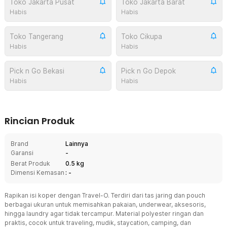
Toko Jakarta Pusat
Toko Jakarta Barat
Habis
Habis
Toko Tangerang
Toko Cikupa
Habis
Habis
Pick n Go Bekasi
Pick n Go Depok
Habis
Habis
Rincian Produk
Brand
Lainnya
Garansi
-
Berat Produk
0.5 kg
Dimensi Kemasan
: -
Rapikan isi koper dengan Travel-O. Terdiri dari tas jaring dan pouch
berbagai ukuran untuk memisahkan pakaian, underwear, aksesoris,
hingga laundry agar tidak tercampur. Material polyester ringan dan
praktis, cocok untuk traveling, mudik, staycation, camping, dan