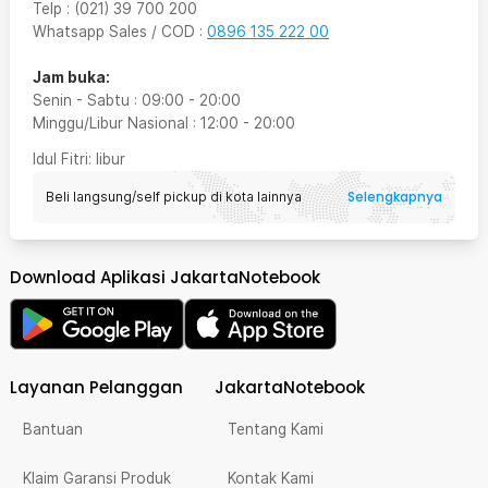
Telp
:
(021) 39 700 200
Whatsapp Sales / COD
:
0896 135 222 00
Jam buka:
Senin - Sabtu
:
09:00
-
20:00
Minggu/Libur Nasional
:
12:00
-
20:00
Idul Fitri
: libur
Selengkapnya
Beli langsung/self pickup di kota lainnya
Download Aplikasi JakartaNotebook
Layanan Pelanggan
JakartaNotebook
Bantuan
Tentang Kami
Klaim Garansi Produk
Kontak Kami