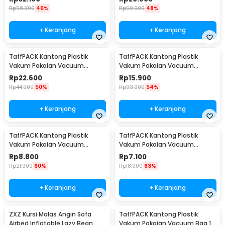
Rp
58.900
46%
Rp
50.900
48%
+ Keranjang
+ Keranjang
TaffPACK Kantong Plastik
TaffPACK Kantong Plastik
Vakum Pakaian Vacuum
Vakum Pakaian Vacuum
Compression Bag 1 PCS L -
Compression Bag 1 PCS
Rp
22.600
Rp
15.900
SN024
80x110cm - YK-1000
Rp
44.900
50%
Rp
33.900
54%
+ Keranjang
+ Keranjang
TaffPACK Kantong Plastik
TaffPACK Kantong Plastik
Vakum Pakaian Vacuum
Vakum Pakaian Vacuum
Compression Bag 1 PCS
Compression Bag 1 PCS
Rp
8.800
Rp
7.100
60x80cm - YK-1000
50x70cm - YK-1000
Rp
21.900
60%
Rp
18.900
63%
+ Keranjang
+ Keranjang
ZXZ Kursi Malas Angin Sofa
TaffPACK Kantong Plastik
Airbed Inflatable Lazy Bean
Vakum Pakaian Vacuum Bag 10