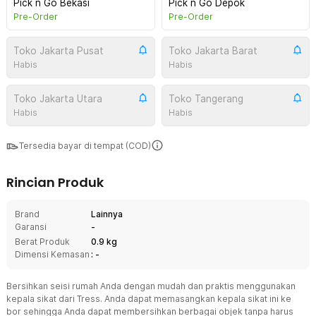
Pick n Go Bekasi
Pick n Go Depok
Pre-Order
Pre-Order
Toko Jakarta Pusat
Toko Jakarta Barat
Habis
Habis
Toko Jakarta Utara
Toko Tangerang
Habis
Habis
Tersedia bayar di tempat (COD)
Rincian Produk
Brand
Lainnya
Garansi
-
Berat Produk
0.9 kg
Dimensi Kemasan
: -
Bersihkan seisi rumah Anda dengan mudah dan praktis menggunakan
kepala sikat dari Tress. Anda dapat memasangkan kepala sikat ini ke
bor sehingga Anda dapat membersihkan berbagai objek tanpa harus