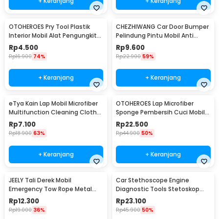
+ Keranjang
+ Keranjang
OTOHEROES Pry Tool Plastik
CHEZHIWANG Car Door Bumper
Interior Mobil Alat Pengungkit
Pelindung Pintu Mobil Anti
Set 4 PCS - AA16
Gores 8 PCS - HT-001
Rp
4.500
Rp
9.600
Rp
16.900
74%
Rp
22.900
59%
+ Keranjang
+ Keranjang
eTya Kain Lap Mobil Microfiber
OTOHEROES Lap Microfiber
Multifunction Cleaning Cloth
Sponge Pembersih Cuci Mobil
30x39cm - H-10
Motor - TP266
Rp
7.100
Rp
22.500
Rp
18.900
63%
Rp
44.900
50%
+ Keranjang
+ Keranjang
JEELY Tali Derek Mobil
Car Stethoscope Engine
Emergency Tow Rope Metal
Diagnostic Tools Stetoskop
Buckle U-Type 2.7M - JL30
Mesin Mobil - W80582
Rp
12.300
Rp
23.100
Rp
19.000
36%
Rp
45.900
50%