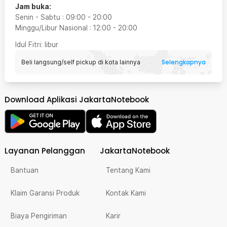
Jam buka:
Senin - Sabtu
:
09:00
-
20:00
Minggu/Libur Nasional
:
12:00
-
20:00
Idul Fitri
: libur
Selengkapnya
Beli langsung/self pickup di kota lainnya
Download Aplikasi JakartaNotebook
Layanan Pelanggan
JakartaNotebook
Bantuan
Tentang Kami
Klaim Garansi Produk
Kontak Kami
Biaya Pengiriman
Karir