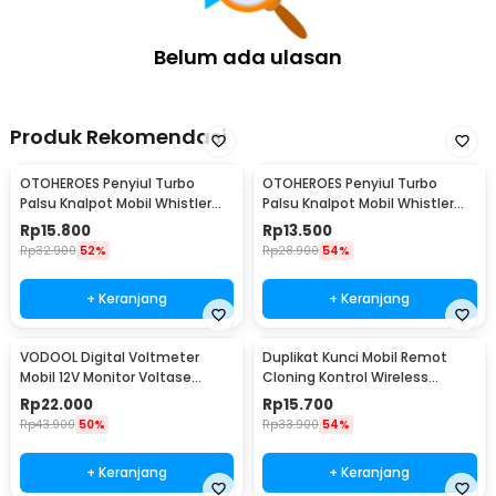
Belum ada ulasan
Produk Rekomendasi
OTOHEROES Penyiul Turbo
OTOHEROES Penyiul Turbo
Palsu Knalpot Mobil Whistler
Palsu Knalpot Mobil Whistler
1000-2400cc L - TUR007
1000-1800cc M 1.6-2.0 - TUR007
Rp
15.800
Rp
13.500
Rp
32.900
52%
Rp
28.900
54%
+ Keranjang
+ Keranjang
VODOOL Digital Voltmeter
Duplikat Kunci Mobil Remot
Mobil 12V Monitor Voltase
Cloning Kontrol Wireless
Baterai LED Display - QY836
433.92MHz 1 PCS - WE32
Rp
22.000
Rp
15.700
Rp
43.900
50%
Rp
33.900
54%
+ Keranjang
+ Keranjang