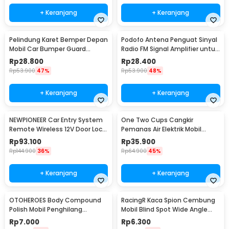
+ Keranjang
+ Keranjang
Pelindung Karet Bemper Depan
Podofo Antena Penguat Sinyal
Mobil Car Bumper Guard
Radio FM Signal Amplifier untuk
57mm 2.5M
Mobil - ANT-208
Rp
28.800
Rp
28.400
Rp
53.900
47%
Rp
53.900
48%
+ Keranjang
+ Keranjang
NEWPIONEER Car Entry System
One Two Cups Cangkir
Remote Wireless 12V Door Lock
Pemanas Air Elektrik Mobil
Mobil - CK18
Travel Mug 450ml - NJ88
Rp
93.100
Rp
35.900
Rp
144.900
36%
Rp
64.900
45%
+ Keranjang
+ Keranjang
OTOHEROES Body Compound
RacingR Kaca Spion Cembung
Polish Mobil Penghilang
Mobil Blind Spot Wide Angle
Goresan 15g with Spons - YYC-
50mm 2 Pcs - J0027
Rp
7.000
Rp
6.300
508