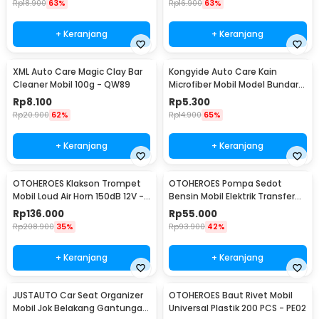
Rp
18.900
63%
Rp
16.900
63%
+ Keranjang
+ Keranjang
XML Auto Care Magic Clay Bar
Kongyide Auto Care Kain
Cleaner Mobil 100g - QW89
Microfiber Mobil Model Bundar -
L-20
Rp
8.100
Rp
5.300
Rp
20.900
62%
Rp
14.900
65%
+ Keranjang
+ Keranjang
OTOHEROES Klakson Trompet
OTOHEROES Pompa Sedot
Mobil Loud Air Horn 150dB 12V -
Bensin Mobil Elektrik Transfer
JD4001
Pump 38mm DC 12V - CT-14
Rp
136.000
Rp
55.000
Rp
208.900
35%
Rp
93.900
42%
+ Keranjang
+ Keranjang
JUSTAUTO Car Seat Organizer
OTOHEROES Baut Rivet Mobil
Mobil Jok Belakang Gantungan
Universal Plastik 200 PCS - PE02