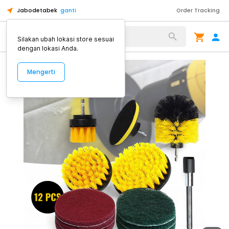
Jabodetabek
ganti
Order Tracking
Alat Kopi
Silakan ubah lokasi store sesuai
dengan lokasi Anda.
Mengerti