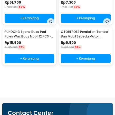
Barang Tisu - Z-354
Rp
51.700
Rp
7.300
Rp
88.900
42%
Rp
18.900
62%
+ Keranjang
+ Keranjang
RUNDONG Spons Busa Pad
OTOHEROES Peralatan Tambal
Poles Wax Body Mobil 12 PCS -
Ban Mobil Sepeda Motor
R2010
Tubeless - KBTB02
Rp
16.900
Rp
9.900
Rp
35.900
53%
Rp
23.900
59%
+ Keranjang
+ Keranjang
Beli Sekarang
Contact Center