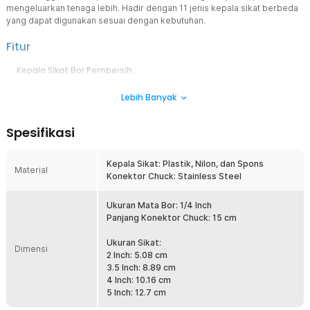
mengeluarkan tenaga lebih. Hadir dengan 11 jenis kepala sikat berbeda
yang dapat digunakan sesuai dengan kebutuhan.
Fitur
Kepala Sikat Bor Pembersih
Sikat ini memiliki mata konektor khusus yang dapat dipasangkan
Lebih Banyak
pada bor elektrik. Anda dapat membersihkan perabotan, lantai, dan
sebagainya dengan cepat serta tidak mengeluarkan banyak tenaga
berkat kerja dari bor.
Spesifikasi
Beragam Model Kepala Sikat
Sikat ini dilengkapi dengan 11 model kepala sikat sehingga dapat
Kepala Sikat: Plastik, Nilon, dan Spons
diganti sesuai dengan kebutuhan penggunaan Anda. Rumah Anda
Material
Konektor Chuck: Stainless Steel
akan bersih dalam sekejap saat menggunakan set kepala sikat
mata bor ini.
Ukuran Mata Bor: 1/4 Inch
Bahan Berkualitas
Panjang Konektor Chuck: 15 cm
Terbuat dari bahan plastik, nilon, dan spons berkualitas membuat
kepala sikat ini tahan lama, tidak mudah rontok dan awet untuk
Ukuran Sikat:
Dimensi
penggunaan jangka panjang. Bagian konektornya terbuat dari
2 Inch: 5.08 cm
bahan stainless steel yang dikenal kuat, tahan karat, serta tahan
3.5 Inch: 8.89 cm
korosi.
4 Inch: 10.16 cm
5 Inch: 12.7 cm
Kelengkapan Produk