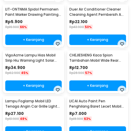
LIT-ONTNMA Spidol Permanen
Duer Air Conditioner Cleaner
Paint Marker Drawing Painting
Cleaning Agent Pembersih AC
Oil Base - MP-01
Rumah 500ml - QUY1640
Rp
5.900
Rp
22.100
Rp
16.900
66%
Rp
43.900
50%
+ Keranjang
+ Keranjang
VigoAcme Lampu Hias Mobil
CHEJIESHENG Kaca Spion
Sirip Hiu Warning Light Solar
Tambahan Mobil Wide Rear
Energy 8 LED - FZWJSD
View Anti Blind Spot - SY-080
Rp
34.900
Rp
12.700
Rp
62.900
45%
Rp
28.900
57%
+ Keranjang
+ Keranjang
Lampu Foglamp Mobil LED
LICAI Auto Paint Pen
Tenaga Angin Car Grille Light
Penghilang Baret Lecet Mobil
Wind Power 2 PCS - XY044
Scratch Removal 12ml
Rp
27.100
Rp
7.000
Rp
51.900
48%
Rp
18.900
63%