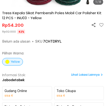
1 / 8
Tress Kepala Sikat Pembersih Poles Mobil Car Polisher Kit
12 PCS - INU03
-
Yellow
Rp
54.200
Rp
92.900
42
%
Belum ada ulasan
•
SKU
7CHTDRYL
Pilihan Warna:
Yellow
Lihat
Lokasi Lainnya
Informasi Stok:
Jabodetabek
Gudang Online
Toko Cikupa
sisa
4
sisa
4