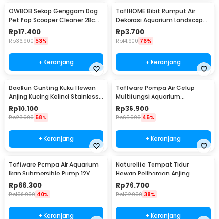
OWBOB Sekop Genggam Dog
TaffHOME Bibit Rumput Air
Pet Pop Scooper Cleaner 28cm
Dekorasi Aquarium Landscape
- A11707
Ornament - H0027
Rp
17.400
Rp
3.700
Rp
36.900
53%
Rp
14.900
76%
+ Keranjang
+ Keranjang
BaoRun Gunting Kuku Hewan
Taffware Pompa Air Celup
Anjing Kucing Kelinci Stainless
Multifungsi Aquarium
Steel - 5X
Submersible Pump 12V - QR30E
Rp
10.100
Rp
36.900
Rp
23.900
58%
Rp
65.900
45%
+ Keranjang
+ Keranjang
Taffware Pompa Air Aquarium
Naturelife Tempat Tidur
Ikan Submersible Pump 12V
Hewan Peliharaan Anjing
22W - 12V5M
Kucing Pet Dog Bed Size L -
Rp
66.300
Rp
76.700
NR884
Rp
108.900
40%
Rp
122.900
38%
+ Keranjang
+ Keranjang