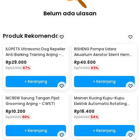
Belum ada ulasan
Produk Rekomendasi
ILOPETS Ultrasonic Dog Repeller
RISHENG Pompa Udara
Anti Barking Training Anjing -
Akuarium Aerator Silent Hemat
TJ-3008
Energi 2.4W - RS-511
Rp
29.000
Rp
40.600
Rp
53.900
47%
Rp
70.900
43%
+ Keranjang
+ Keranjang
NICREW Sarung Tangan Pijat
Mainan Kucing Kupu-Kupu
Grooming Anjing - CWST1
Elektrik Automatic Rotating
Flying Butterfly
Rp
10.200
Rp
16.400
Rp
24.900
60%
Rp
34.900
54%
+ Keranjang
+ Keranjang