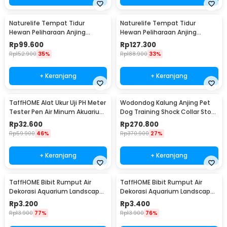
Naturelife Tempat Tidur
Naturelife Tempat Tidur
Hewan Peliharaan Anjing
Hewan Peliharaan Anjing
Kucing Pet Dog Bed Size XL -
Kucing Pet Dog Bed Size XXL -
Rp
99.600
Rp
127.300
NR884
NR884
Rp
152.900
35%
Rp
188.900
33%
+ Keranjang
+ Keranjang
TaffHOME Alat Ukur Uji PH Meter
Wodondog Kalung Anjing Pet
Tester Pen Air Minum Akuarium
Dog Training Shock Collar Stop
- PH-009
Barking 800M - JXG0031
Rp
32.600
Rp
270.800
Rp
59.900
46%
Rp
370.900
27%
+ Keranjang
+ Keranjang
TaffHOME Bibit Rumput Air
TaffHOME Bibit Rumput Air
Dekorasi Aquarium Landscape
Dekorasi Aquarium Landscape
Ornament 10g Big Leaf - H0027
Ornament 10g Big Fescue -
Rp
3.200
Rp
3.400
H0027
Rp
13.900
77%
Rp
13.900
76%