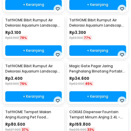
+ Keranjang
+ Keranjang
TaffHOME Bibit Rumput Air
TaffHOME Bibit Rumput Air
Dekorasi Aquarium Landscape
Dekorasi Aquarium Landscape
Ornament 10g Lucky Clover -
Ornament 10g Small Fescue -
Rp
3.100
Rp
3.300
H0027
H0027
Rp
13.900
78%
Rp
13.900
77%
+ Keranjang
+ Keranjang
TaffHOME Bibit Rumput Air
Magic Gate Pagar Jaring
Dekorasi Aquarium Landscape
Penghalang Binatang Portable
Ornament 10g Love Grass -
Pet Mesh Fence - TV1
Rp
3.400
Rp
34.600
H0027
Rp
13.900
76%
Rp
62.900
45%
+ Keranjang
+ Keranjang
TaffHOME Tempat Makan
COKIAS Dispenser Fountain
Anjing Kucing Pet Food
Tempat Minum Anjing 2.4L -
Dispenser - PET0640
DR008
Rp
80.600
Rp
159.800
Rp
127.900
37%
Rp
235.900
33%