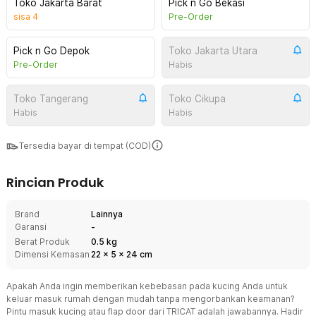
Toko Jakarta Barat
Pick n Go Bekasi
sisa
4
Pre-Order
Pick n Go Depok
Toko Jakarta Utara
Pre-Order
Habis
Toko Tangerang
Toko Cikupa
Habis
Habis
Tersedia bayar di tempat (COD)
Rincian Produk
Brand
Lainnya
Garansi
-
Berat Produk
0.5 kg
Dimensi Kemasan
22
x
5
x
24
cm
Apakah Anda ingin memberikan kebebasan pada kucing Anda untuk
keluar masuk rumah dengan mudah tanpa mengorbankan keamanan?
Pintu masuk kucing atau flap door dari TRICAT adalah jawabannya. Hadir