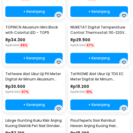
+ Keranjang
+ Keranjang
TOPINCN Akuarium Mini Block
NIUKETAT Digital Temperature
with Colorful LED - TOP5
Control Thermostat 110-220V
Sensor - W3230
Rp
34.300
Rp
29.900
Rp
61.900
45%
Rp
55.900
47%
+ Keranjang
+ Keranjang
Taffware Alat Ukur Uji PH Meter
TaffHOME Alat Ukur Uji TDS EC
Digital Air Minum Akuarium
Meter Digital Air Minum
Tester - PH02
Akuarium - E-1
Rp
30.600
Rp
19.200
Rp
56.900
47%
Rp
38.900
51%
+ Keranjang
+ Keranjang
Ldoge Gunting Kuku Kikir Anjing
Plouffepets Sisir Rambut
Kucing Elektrik Pet Nail Grinder -
Hewan Anjing Kucing Hair
LX01
Removal Comb - AES0124