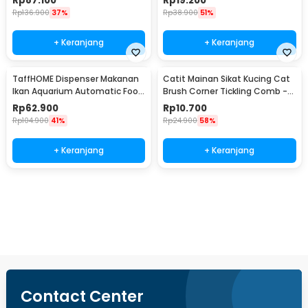
Rp
87.100
Rp
19.200
Rp
136.900
37%
Rp
38.900
51%
+ Keranjang
+ Keranjang
TaffHOME Dispenser Makanan
Catit Mainan Sikat Kucing Cat
Ikan Aquarium Automatic Food
Brush Corner Tickling Comb -
Timer - GA-300D
MO59
Rp
62.900
Rp
10.700
Rp
104.900
41%
Rp
24.900
58%
+ Keranjang
+ Keranjang
Beli Sekarang
Contact Center