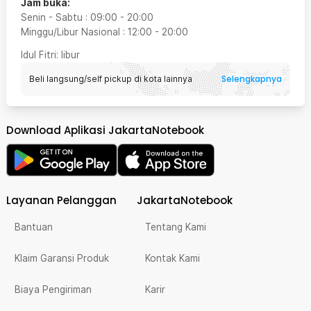
Jam buka:
Senin - Sabtu
:
09:00
-
20:00
Minggu/Libur Nasional
:
12:00
-
20:00
Idul Fitri
: libur
Selengkapnya
Beli langsung/self pickup di kota lainnya
Download Aplikasi JakartaNotebook
Layanan Pelanggan
JakartaNotebook
Bantuan
Tentang Kami
Klaim Garansi Produk
Kontak Kami
Biaya Pengiriman
Karir