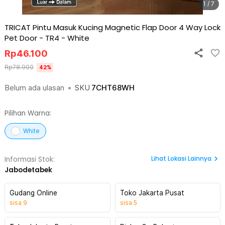
1 / 7
TRICAT Pintu Masuk Kucing Magnetic Flap Door 4 Way Lock
Pet Door - TR4
-
White
Rp
46.100
Rp
78.900
42
%
Belum ada ulasan
•
SKU
7CHT68WH
Pilihan Warna:
White
Lihat
Lokasi Lainnya
Informasi Stok:
Jabodetabek
Gudang Online
Toko Jakarta Pusat
sisa
9
sisa
5