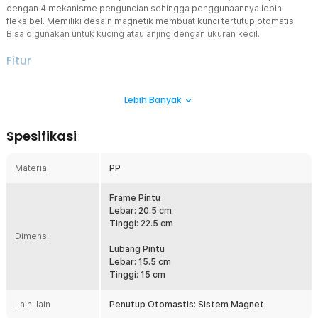
dengan 4 mekanisme penguncian sehingga penggunaannya lebih
fleksibel. Memiliki desain magnetik membuat kunci tertutup otomatis.
Bisa digunakan untuk kucing atau anjing dengan ukuran kecil.
Fitur
Sistem 4 Penguncian Serbaguna
Lebih Banyak
Pintu masuk kucing dilengkapi dengan mekanisme penguncian 4
arah yang memungkinkan Anda untuk mengontrol akses kucing
sesuai kebutuhan. Anda dapat mengatur pintu dalam empat mode
Spesifikasi
berbeda, terbuka sepenuhnya, hanya masuk, hanya keluar, atau
terkunci sepenuhnya. Sistem ini memberikan fleksibilitas maksimal
dan memastikan keamanan rumah Anda dari hewan liar.
Material
PP
Penutupan Otomatis
Dilengkapi dengan fitur magnetik, flap door akan menutup secara
Frame Pintu
otomatis setelah kucing melewatinya. Mekanisme ini membantu
Lebar: 20.5 cm
menjaga pintu tetap tertutup rapat, mencegah angin atau debu
Tinggi: 22.5 cm
Dimensi
masuk, sekaligus menjaga suhu ruangan tetap stabil. Kucing Anda
dapat keluar masuk dengan nyaman tanpa perlu repot membuka
Lubang Pintu
pintu secara manual.
Lebar: 15.5 cm
Tinggi: 15 cm
Material Kualitas Terbaik
Terbuat dari material PP berkualitas premium, pintu masuk
Lain-lain
Penutup Otomastis: Sistem Magnet
kucing dirancang untuk tahan lama dan kokoh. Materialnya juga anti-