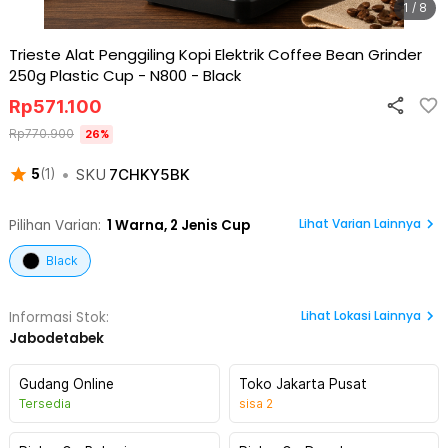
1 / 8
Trieste Alat Penggiling Kopi Elektrik Coffee Bean Grinder
250g Plastic Cup - N800
-
Black
Rp
571.100
Rp
770.900
26
%
•
SKU
7CHKY5BK
5
(
1
)
Lihat Varian Lainnya
Pilihan Varian:
1
Warna,
2 Jenis Cup
Black
Lihat
Lokasi Lainnya
Informasi Stok:
Jabodetabek
Gudang Online
Toko Jakarta Pusat
Tersedia
sisa
2