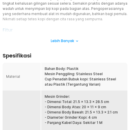
tingkat kehalusan gilingan sesuai selera. Semakin praktis dengan adanya
wadah untuk menyimpan biji kopi pada bagian atas. Pengoperasiannya
yang sederhana membuat alat ini mudah digunakan, bahkan bagi pemula.
Nikmati setiap tetes kopi dengan cita rasa yang sempurna.
Fitur
Mesin Elektrik Efisien
Lebih Banyak
Tidak perlu menunggu lama untuk membuat bubuk kopi. Mesin
penggiling elektrik ini bekerja dengan kecepatan hingga 2600 RPM
Spesifikasi
untuk menghasilkan bubuk kopi halus dalam hitungan menit.
Performa motor yang stabil membuat proses penggilingan lebih
konsisten dari awal hingga akhir. Cocok digunakan untuk kebutuhan
Bahan Body: Plastik
harian tanpa menguras waktu dan tenaga.
Mesin Penggiling: Stainless Steel
Material
Cup Penadah Bubuk kopi: Stainless Steel
Halus dan Presisi di Setiap Putaran
atau Plastik (Tergantung Varian)
Dibekali bilah burr stainless steel yang kuat dan presisi, penggiling
kopi elektrik ini mampu menghasilkan bubuk kopi dengan tingkat
kehalusan yang merata. Hasil gilingan yang konsisten membantu
Mesin Grinder:
menjaga karakter rasa kopi tetap optimal. Anda dapat langsung
- Dimensi Total: 21.5 x 13.3 x 28.5 cm
menyeduh kopi tanpa khawatir rasa berubah akibat gilingan yang
- Dimensi Body Atas: 20 x 11 x 9 cm
tidak merata.
- Dimensi Body Bawah: 21.5 x 13.3 x 2.1 cm
- Diameter Grinder Kopi: 4 cm
Atur Tekstur Bubuk Kopi
- Panjang Kabel Daya: Sekitar 1 M
Sesuaikan tekstur bubuk kopi dengan metode penyeduhan yang