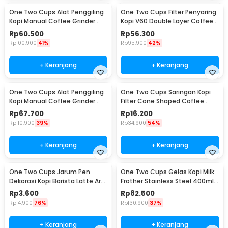
One Two Cups Alat Penggiling
One Two Cups Filter Penyaring
Kopi Manual Coffee Grinder
Kopi V60 Double Layer Coffee
Adjustable - RHNHA0176
Filter - FS-40S
Rp
60.500
Rp
56.300
Rp
100.900
41%
Rp
95.900
42%
+ Keranjang
+ Keranjang
One Two Cups Alat Penggiling
One Two Cups Saringan Kopi
Kopi Manual Coffee Grinder
Filter Cone Shaped Coffee
Adjustable - CF4146
Dripper 1 PCS - K741
Rp
67.700
Rp
16.200
Rp
110.900
39%
Rp
34.900
54%
+ Keranjang
+ Keranjang
One Two Cups Jarum Pen
One Two Cups Gelas Kopi Milk
Dekorasi Kopi Barista Latte Art
Frother Stainless Steel 400ml -
Needle 13cm - F3F27
WZ0011
Rp
3.600
Rp
82.500
Rp
14.900
76%
Rp
130.900
37%
+ Keranjang
+ Keranjang