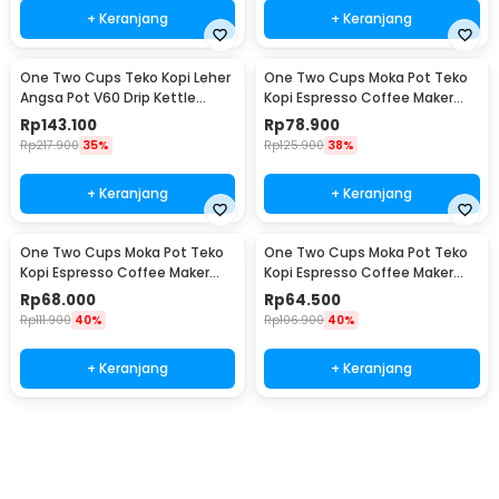
+ Keranjang
+ Keranjang
One Two Cups Teko Kopi Leher
One Two Cups Moka Pot Teko
Angsa Pot V60 Drip Kettle
Kopi Espresso Coffee Maker
960ml - RF-15
Stovetop 6 Cup 300ml - Z21
Rp
143.100
Rp
78.900
Rp
217.900
35%
Rp
125.900
38%
+ Keranjang
+ Keranjang
One Two Cups Moka Pot Teko
One Two Cups Moka Pot Teko
Kopi Espresso Coffee Maker
Kopi Espresso Coffee Maker
Stovetop 4 Cup 200ml - Z21
Stovetop 2 Cup 100ml - Z21
Rp
68.000
Rp
64.500
Rp
111.900
40%
Rp
106.900
40%
+ Keranjang
+ Keranjang
Beli Sekarang