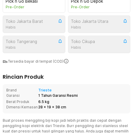
Pick n Go Bekasi
Pick n Go Depok
Pre-Order
Pre-Order
Toko Jakarta Barat
Toko Jakarta Utara
Habis
Habis
Toko Tangerang
Toko Cikupa
Habis
Habis
Tersedia bayar di tempat (COD)
Rincian Produk
Brand
Trieste
Garansi
1 Tahun Garansi Resmi
Berat Produk
6.5 kg
Dimensi Kemasan
28
x
19
x
38
cm
Buat proses menggiling biji kopi jadi lebih praktis dan cepat dengan
penggiling kopi elektrik dari Trieste. Burr penggiling dari stainless steel
kuat dan presisi untuk hasil gilingan yang halus. Anda juga dapat memilih