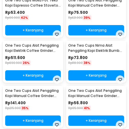
One Two Cups Moka Pot Teko
One Two Cups Alat Penggiling
Kopi Espresso Coffee Stovetop
Kopi Manual Coffee Grinder
2 Cup 100ml - Z20
Wood - 16290
Rp
53.400
Rp
75.500
Rp
90.900
42%
Rp
121.900
39%
+ Keranjang
+ Keranjang
One Two Cups Alat Penggiling
One Two Cups Nima Alat
Kopi Elektrik Coffee Grinder
Penggiling Kopi Elektrik Bumbu
Adjustable - 600N
Coffee Grinder - NM-8300
Rp
511.600
Rp
73.800
Rp
690.900
26%
Rp
118.900
38%
+ Keranjang
+ Keranjang
One Two Cups Alat Penggiling
One Two Cups Alat Penggiling
Kopi Manual Coffee Grinder
Kopi Manual Coffee Grinder
Wood 30g - CW85532
160ml - CF012
Rp
141.400
Rp
56.800
Rp
215.900
35%
Rp
95.900
41%
+ Keranjang
+ Keranjang