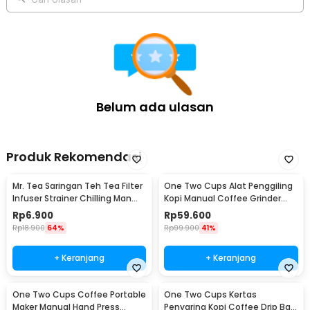
Belum ada ulasan
Produk Rekomendasi
Mr. Tea Saringan Teh Tea Filter
One Two Cups Alat Penggiling
Infuser Strainer Chilling Man
Kopi Manual Coffee Grinder
Silicon - MR03
Portable - WFCG9800
Rp
6.900
Rp
59.600
Rp
18.900
64%
Rp
99.900
41%
+ Keranjang
+ Keranjang
One Two Cups Coffee Portable
One Two Cups Kertas
Maker Manual Hand Press
Penyaring Kopi Coffee Drip Bag