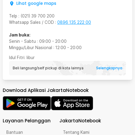
Lihat google maps
Telp
:
(021) 39 700 200
Whatsapp Sales / COD
:
0896 135 222 00
Jam buka:
Senin - Sabtu
:
09:00
-
20:00
Minggu/Libur Nasional
:
12:00
-
20:00
Idul Fitri
: libur
Selengkapnya
Beli langsung/self pickup di kota lainnya
Download Aplikasi JakartaNotebook
Layanan Pelanggan
JakartaNotebook
Bantuan
Tentang Kami