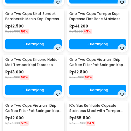
One Two Cups Sikat Sendok
One Two Cups Tamper Kopi
Pembersih Mesin Kopi Espresso
Espresso Flat Base Stainless
2in1 - 8809
Steel 51mm - SS51
Rp
12.900
Rp
41.200
Rp
28.900
56%
Rp
71.900
43%
+ Keranjang
+ Keranjang
One Two Cups Silicone Holder
One Two Cups Vietnam Drip
Mat Tamper Kopi Espresso
Coffee Filter Pot Saringan Kopi
Barista - 0310
124ml 7Q - LC1
Rp
13.000
Rp
12.800
Rp
28.900
56%
Rp
28.900
56%
+ Keranjang
+ Keranjang
One Two Cups Vietnam Drip
ICafilas Refillable Capsule
Coffee Filter Pot Saringan Kopi
Stainless Steel with Tamper
114ml 6Q - LC1
for Nespresso - F456
Rp
12.000
Rp
155.600
Rp
27.900
57%
Rp
233.900
34%