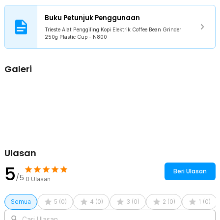
1 x Cup
1 x Panduan Penggunaan
Buku Petunjuk Penggunaan
Trieste Alat Penggiling Kopi Elektrik Coffee Bean Grinder
250g Plastic Cup - N800
Galeri
Ulasan
5
Beri Ulasan
/5
0
Ulasan
Semua
5
(
0
)
4
(
0
)
3
(
0
)
2
(
0
)
1
(
0
)
Cari Ulasan