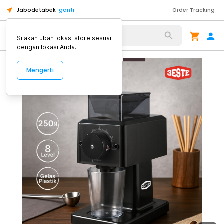
Jabodetabek
ganti
Order Tracking
Alat Kopi
Silakan ubah lokasi store sesuai
dengan lokasi Anda.
Mengerti