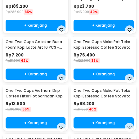
Espresso 300ml - T35066
Paper Filter 50PCS - T111
Rp
189.200
Rp
23.700
Rp
286.900
35%
Rp
45.900
49%
+ Keranjang
+ Keranjang
One Two Cups Cetakan Busa
One Two Cups Moka Pot Teko
Foam Kopi Latte Art 16 PCS -
Kopi Espresso Coffee Stovetop
JJYE01
6 Cup 300ml - Z20
Rp
7.200
Rp
76.400
Rp
18.900
62%
Rp
122.900
38%
+ Keranjang
+ Keranjang
One Two Cups Vietnam Drip
One Two Cups Moka Pot Teko
Coffee Filter Pot Saringan Kopi
Kopi Espresso Coffee Stovetop
180ml 8Q - LC1
4 Cup 200ml - Z20
Rp
13.800
Rp
68.200
Rp
30.900
56%
Rp
111.900
40%
+ Keranjang
+ Keranjang