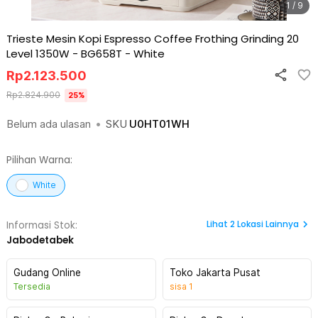
1 / 9
Trieste Mesin Kopi Espresso Coffee Frothing Grinding 20
Level 1350W - BG658T
-
White
Rp
2.123.500
Rp
2.824.900
25
%
Belum ada ulasan
•
SKU
U0HT01WH
Pilihan Warna:
White
Lihat
2
Lokasi Lainnya
Informasi Stok:
Jabodetabek
Gudang Online
Toko Jakarta Pusat
Tersedia
sisa
1