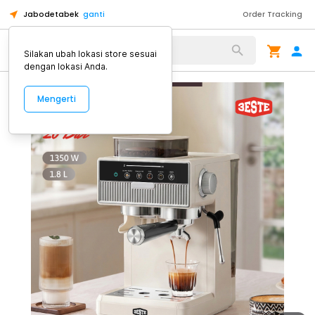
Jabodetabek
ganti
Order Tracking
Alat Kopi
Silakan ubah lokasi store sesuai
dengan lokasi Anda.
Mengerti