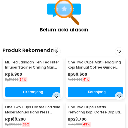
Belum ada ulasan
Produk Rekomendasi
Mr. Tea Saringan Teh Tea Filter
One Two Cups Alat Penggiling
Infuser Strainer Chilling Man
Kopi Manual Coffee Grinder
Silicon - MR03
Portable - WFCG9800
Rp
6.900
Rp
59.600
Rp
18.900
64%
Rp
99.900
41%
+ Keranjang
+ Keranjang
One Two Cups Coffee Portable
One Two Cups Kertas
Maker Manual Hand Press
Penyaring Kopi Coffee Drip Bag
Espresso 300ml - T35066
Paper Filter 50PCS - T111
Rp
189.200
Rp
23.700
Rp
286.900
35%
Rp
45.900
49%