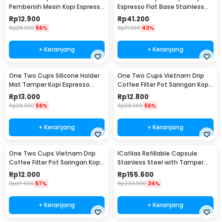
Pembersih Mesin Kopi Espresso
Espresso Flat Base Stainless
2in1 - 8809
Steel 51mm - SS51
Rp
12.900
Rp
41.200
Rp
28.900
56%
Rp
71.900
43%
+ Keranjang
+ Keranjang
One Two Cups Silicone Holder
One Two Cups Vietnam Drip
Mat Tamper Kopi Espresso
Coffee Filter Pot Saringan Kopi
Barista - 0310
124ml 7Q - LC1
Rp
13.000
Rp
12.800
Rp
28.900
56%
Rp
28.900
56%
+ Keranjang
+ Keranjang
One Two Cups Vietnam Drip
ICafilas Refillable Capsule
Coffee Filter Pot Saringan Kopi
Stainless Steel with Tamper
114ml 6Q - LC1
for Nespresso - F456
Rp
12.000
Rp
155.600
Rp
27.900
57%
Rp
233.900
34%
+ Keranjang
+ Keranjang