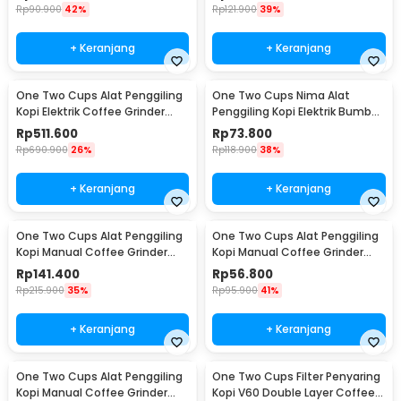
Rp
90.900
42%
Rp
121.900
39%
+ Keranjang
+ Keranjang
One Two Cups Alat Penggiling
One Two Cups Nima Alat
Kopi Elektrik Coffee Grinder
Penggiling Kopi Elektrik Bumbu
Adjustable - 600N
Coffee Grinder - NM-8300
Rp
511.600
Rp
73.800
Rp
690.900
26%
Rp
118.900
38%
+ Keranjang
+ Keranjang
One Two Cups Alat Penggiling
One Two Cups Alat Penggiling
Kopi Manual Coffee Grinder
Kopi Manual Coffee Grinder
Wood 30g - CW85532
160ml - CF012
Rp
141.400
Rp
56.800
Rp
215.900
35%
Rp
95.900
41%
+ Keranjang
+ Keranjang
One Two Cups Alat Penggiling
One Two Cups Filter Penyaring
Kopi Manual Coffee Grinder
Kopi V60 Double Layer Coffee