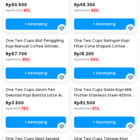
Adjustable - RHNHA0176
Filter - FS-40S
Rp
60.500
Rp
56.300
Rp
100.900
41%
Rp
95.900
42%
+ Keranjang
+ Keranjang
One Two Cups Alat Penggiling
One Two Cups Saringan Kopi
Kopi Manual Coffee Grinder
Filter Cone Shaped Coffee
Adjustable - CF4146
Dripper 1 PCS - K741
Rp
67.700
Rp
16.200
Rp
110.900
39%
Rp
34.900
54%
+ Keranjang
+ Keranjang
One Two Cups Jarum Pen
One Two Cups Gelas Kopi Milk
Dekorasi Kopi Barista Latte Art
Frother Stainless Steel 400ml -
Needle 13cm - F3F27
WZ0011
Rp
3.600
Rp
82.500
Rp
14.900
76%
Rp
130.900
37%
+ Keranjang
+ Keranjang
One Two Cups Sikat Sendok
One Two Cups Tamper Kopi