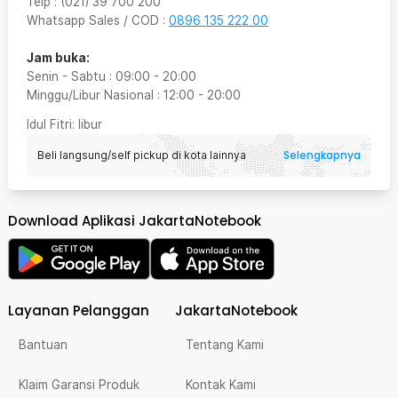
Telp
:
(021) 39 700 200
Whatsapp Sales / COD
:
0896 135 222 00
Jam buka:
Senin - Sabtu
:
09:00
-
20:00
Minggu/Libur Nasional
:
12:00
-
20:00
Idul Fitri
: libur
Selengkapnya
Beli langsung/self pickup di kota lainnya
Download Aplikasi JakartaNotebook
Layanan Pelanggan
JakartaNotebook
Bantuan
Tentang Kami
Klaim Garansi Produk
Kontak Kami