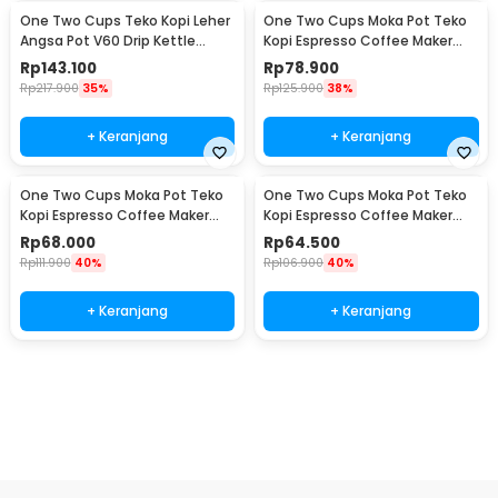
One Two Cups Teko Kopi Leher
One Two Cups Moka Pot Teko
Angsa Pot V60 Drip Kettle
Kopi Espresso Coffee Maker
960ml - RF-15
Stovetop 6 Cup 300ml - Z21
Rp
143.100
Rp
78.900
Rp
217.900
35%
Rp
125.900
38%
+ Keranjang
+ Keranjang
One Two Cups Moka Pot Teko
One Two Cups Moka Pot Teko
Kopi Espresso Coffee Maker
Kopi Espresso Coffee Maker
Stovetop 4 Cup 200ml - Z21
Stovetop 2 Cup 100ml - Z21
Rp
68.000
Rp
64.500
Rp
111.900
40%
Rp
106.900
40%
+ Keranjang
+ Keranjang
Beli Sekarang