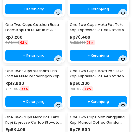
+ Keranjang
+ Keranjang
One Two Cups Cetakan Busa
One Two Cups Moka Pot Teko
Foam Kopi Latte Art 16 PCS -
Kopi Espresso Coffee Stovetop
JJYE01
6 Cup 300ml - Z20
Rp
7.200
Rp
76.400
Rp
18.900
62%
Rp
122.900
38%
+ Keranjang
+ Keranjang
One Two Cups Vietnam Drip
One Two Cups Moka Pot Teko
Coffee Filter Pot Saringan Kopi
Kopi Espresso Coffee Stovetop
180ml 8Q - LC1
4 Cup 200ml - Z20
Rp
13.800
Rp
68.200
Rp
30.900
56%
Rp
111.900
40%
+ Keranjang
+ Keranjang
One Two Cups Moka Pot Teko
One Two Cups Alat Penggiling
Kopi Espresso Coffee Stovetop
Kopi Manual Coffee Grinder
2 Cup 100ml - Z20
Wood - 16290
Rp
53.400
Rp
75.500