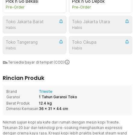
Pick n Go Bekasi
Pick n Go Depok
Pre-Order
Pre-Order
Toko Jakarta Barat
Toko Jakarta Utara
Habis
Habis
Toko Tangerang
Toko Cikupa
Habis
Habis
Tersedia bayar di tempat (COD)
Rincian Produk
Brand
Trieste
Garansi
1 Tahun Garansi Toko
Berat Produk
12.4 kg
Dimensi Kemasan
36
x
31
x
44
cm
Nikmati sajian kopi ala kafe dari rumah dengan mesin kopi Trieste.
Tekanan 20 bar dan teknologi pre-soaking menghasilkan espresso
dengan crema kaya rasa. Kreasi kopi lebih praktis berkat steam wand