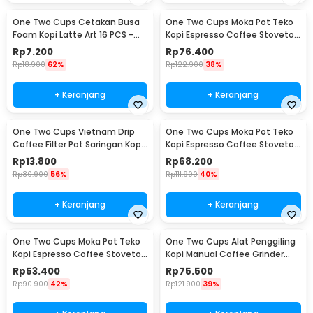
One Two Cups Cetakan Busa
One Two Cups Moka Pot Teko
Foam Kopi Latte Art 16 PCS -
Kopi Espresso Coffee Stovetop
JJYE01
6 Cup 300ml - Z20
Rp
7.200
Rp
76.400
Rp
18.900
62%
Rp
122.900
38%
+ Keranjang
+ Keranjang
One Two Cups Vietnam Drip
One Two Cups Moka Pot Teko
Coffee Filter Pot Saringan Kopi
Kopi Espresso Coffee Stovetop
180ml 8Q - LC1
4 Cup 200ml - Z20
Rp
13.800
Rp
68.200
Rp
30.900
56%
Rp
111.900
40%
+ Keranjang
+ Keranjang
One Two Cups Moka Pot Teko
One Two Cups Alat Penggiling
Kopi Espresso Coffee Stovetop
Kopi Manual Coffee Grinder
2 Cup 100ml - Z20
Wood - 16290
Rp
53.400
Rp
75.500
Rp
90.900
42%
Rp
121.900
39%