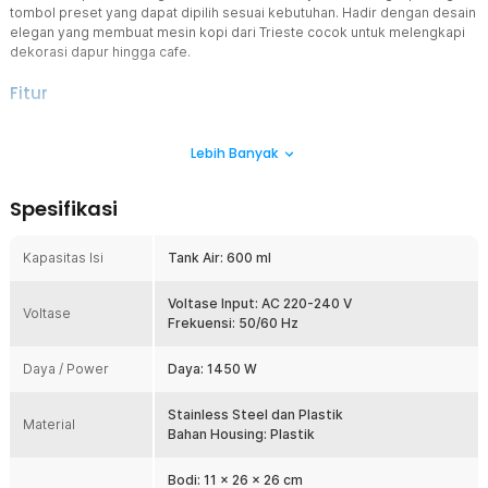
tombol preset yang dapat dipilih sesuai kebutuhan. Hadir dengan desain
elegan yang membuat mesin kopi dari Trieste cocok untuk melengkapi
dekorasi dapur hingga cafe.
Fitur
Tekanan 19 Bar yang Pas
Lebih Banyak
Mesin dengan tekanan 19 bar hasilkan espresso dengan crema
terbaik. Crema atau busa pada lapisan atas kopi ini tebal untuk hasil
espresso dengan rasa dan aroma yang kaya.
Spesifikasi
Suhu Stabil, Rasa Terbaik
Mesin canggih panaskan air dengan cepat dan jaga suhunya tetap
Kapasitas Isi
Tank Air: 600 ml
stabil di 92 °C untuk proses penyeduhan optimal. Kini Anda bisa
merasakan secangkir kopi dengan rasa terbaik.
Voltase Input: AC 220-240 V
Buat Aneka Jenis Kopi
Voltase
Frekuensi: 50/60 Hz
Hadir sebagai produk multifungsi, mesin kopi elektrik ini dapat
digunakan dengan aneka jenis kopi. Gunakan untuk menyeduh kopi
Daya / Power
Daya: 1450 W
kapsul NES, DG, dan aneka jenis bubuk kopi yang ada di pasaran.
Panel Kontrol Praktis
Stainless Steel dan Plastik
Material
Menggunakan mesin kopi lebih praktis berkat adanya panel kontrol
Bahan Housing: Plastik
dengan 2 preset penggunaan. Pilih mode penggunaan sesuai
kebutuhan untuk membuat kopi favorit hanya dengan 1x klik.
Bodi: 11 x 26 x 26 cm