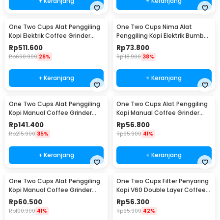
+ Keranjang
+ Keranjang
One Two Cups Alat Penggiling
One Two Cups Nima Alat
Kopi Elektrik Coffee Grinder
Penggiling Kopi Elektrik Bumbu
Adjustable - 600N
Coffee Grinder - NM-8300
Rp
511.600
Rp
73.800
Rp
690.900
26%
Rp
118.900
38%
+ Keranjang
+ Keranjang
One Two Cups Alat Penggiling
One Two Cups Alat Penggiling
Kopi Manual Coffee Grinder
Kopi Manual Coffee Grinder
Wood 30g - CW85532
160ml - CF012
Rp
141.400
Rp
56.800
Rp
215.900
35%
Rp
95.900
41%
+ Keranjang
+ Keranjang
One Two Cups Alat Penggiling
One Two Cups Filter Penyaring
Kopi Manual Coffee Grinder
Kopi V60 Double Layer Coffee
Adjustable - RHNHA0176
Filter - FS-40S
Rp
60.500
Rp
56.300
Rp
100.900
41%
Rp
95.900
42%