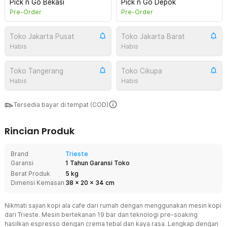
Pick n Go Bekasi
Pick n Go Depok
Pre-Order
Pre-Order
Toko Jakarta Pusat
Toko Jakarta Barat
Habis
Habis
Toko Tangerang
Toko Cikupa
Habis
Habis
Tersedia bayar di tempat (COD)
Rincian Produk
Brand
Trieste
Garansi
1 Tahun Garansi Toko
Berat Produk
5 kg
Dimensi Kemasan
38
x
20
x
34
cm
Nikmati sajian kopi ala cafe dari rumah dengan menggunakan mesin kopi
dari Trieste. Mesin bertekanan 19 bar dan teknologi pre-soaking
hasilkan espresso dengan crema tebal dan kaya rasa. Lengkap dengan