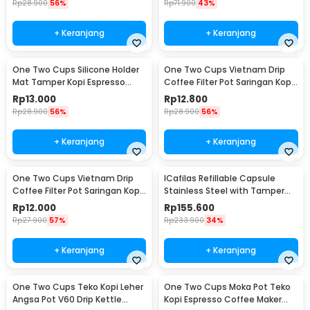
Rp
28.900
56%
Rp
71.900
43%
+ Keranjang
+ Keranjang
One Two Cups Silicone Holder
One Two Cups Vietnam Drip
Mat Tamper Kopi Espresso
Coffee Filter Pot Saringan Kopi
Barista - 0310
124ml 7Q - LC1
Rp
13.000
Rp
12.800
Rp
28.900
56%
Rp
28.900
56%
+ Keranjang
+ Keranjang
One Two Cups Vietnam Drip
ICafilas Refillable Capsule
Coffee Filter Pot Saringan Kopi
Stainless Steel with Tamper
114ml 6Q - LC1
for Nespresso - F456
Rp
12.000
Rp
155.600
Rp
27.900
57%
Rp
233.900
34%
+ Keranjang
+ Keranjang
One Two Cups Teko Kopi Leher
One Two Cups Moka Pot Teko
Angsa Pot V60 Drip Kettle
Kopi Espresso Coffee Maker