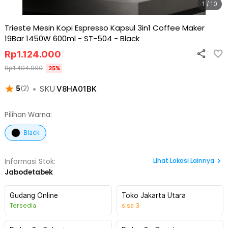
1 / 10
Trieste Mesin Kopi Espresso Kapsul 3in1 Coffee Maker
19Bar 1450W 600ml - ST-504
-
Black
Rp
1.124.000
Rp
1.494.900
25
%
•
SKU
V8HA01BK
5
(
2
)
Pilihan Warna:
Black
Lihat
Lokasi Lainnya
Informasi Stok:
Jabodetabek
Gudang Online
Toko Jakarta Utara
Tersedia
sisa
3