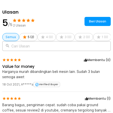
Ulasan
5
Beri Ulasan
/5
2
Ulasan
Semua
5
(
2
)
4
(
0
)
3
(
0
)
2
(
0
)
1
(
0
)
Cari Ulasan
Membantu (
0
)
Value for money
Harganya murah dibandingkan beli mesin lain. Sudah 3 bulan
semoga awet
18 Oct 2021
,
A*****a
Verified Buyer
Membantu (
1
)
Barang bagus, pengiriman cepat. sudah coba pakai ground
coffee, sesuai review2 di youtube, cremanya tergolong banyak jd