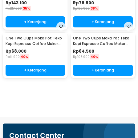
960ml - RF-15
Stovetop 6 Cup 300ml - Z21
Rp
143.100
Rp
78.900
Rp
217.900
35%
Rp
125.900
38%
+ Keranjang
+ Keranjang
One Two Cups Moka Pot Teko
One Two Cups Moka Pot Teko
Kopi Espresso Coffee Maker
Kopi Espresso Coffee Maker
Stovetop 4 Cup 200ml - Z21
Stovetop 2 Cup 100ml - Z21
Rp
68.000
Rp
64.500
Rp
111.900
40%
Rp
106.900
40%
+ Keranjang
+ Keranjang
Beli Sekarang
Contact Center