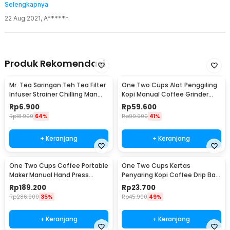
Selengkapnya
kopinya enak..blm coba utk kapsul
22 Aug 2021
,
A*****n
Produk Rekomendasi
Mr. Tea Saringan Teh Tea Filter
One Two Cups Alat Penggiling
Infuser Strainer Chilling Man
Kopi Manual Coffee Grinder
Silicon - MR03
Portable - WFCG9800
Rp
6.900
Rp
59.600
Rp
18.900
64%
Rp
99.900
41%
+ Keranjang
+ Keranjang
One Two Cups Coffee Portable
One Two Cups Kertas
Maker Manual Hand Press
Penyaring Kopi Coffee Drip Bag
Espresso 300ml - T35066
Paper Filter 50PCS - T111
Rp
189.200
Rp
23.700
Rp
286.900
35%
Rp
45.900
49%
+ Keranjang
+ Keranjang