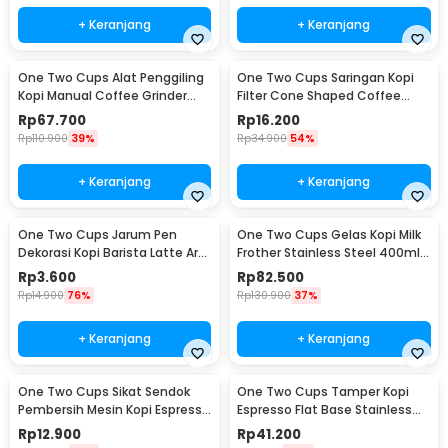
+ Keranjang
+ Keranjang
One Two Cups Alat Penggiling
One Two Cups Saringan Kopi
Kopi Manual Coffee Grinder
Filter Cone Shaped Coffee
Adjustable - CF4146
Dripper 1 PCS - K741
Rp
67.700
Rp
16.200
Rp
110.900
39%
Rp
34.900
54%
+ Keranjang
+ Keranjang
One Two Cups Jarum Pen
One Two Cups Gelas Kopi Milk
Dekorasi Kopi Barista Latte Art
Frother Stainless Steel 400ml -
Needle 13cm - F3F27
WZ0011
Rp
3.600
Rp
82.500
Rp
14.900
76%
Rp
130.900
37%
+ Keranjang
+ Keranjang
One Two Cups Sikat Sendok
One Two Cups Tamper Kopi
Pembersih Mesin Kopi Espresso
Espresso Flat Base Stainless
2in1 - 8809
Steel 51mm - SS51
Rp
12.900
Rp
41.200