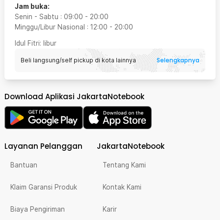
Jam buka:
Senin - Sabtu
:
09:00
-
20:00
Minggu/Libur Nasional
:
12:00
-
20:00
Idul Fitri
: libur
Selengkapnya
Beli langsung/self pickup di kota lainnya
Download Aplikasi JakartaNotebook
Layanan Pelanggan
JakartaNotebook
Bantuan
Tentang Kami
Klaim Garansi Produk
Kontak Kami
Biaya Pengiriman
Karir