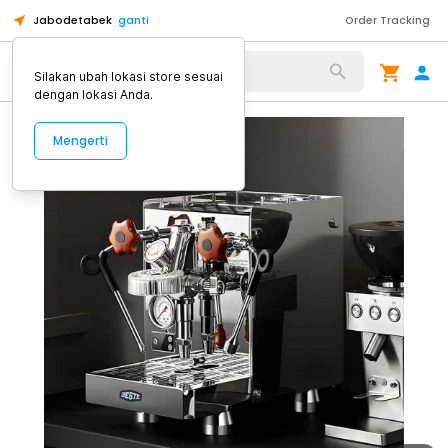
Jabodetabek
ganti
Order Tracking
Alat Kopi
Silakan ubah lokasi store sesuai
dengan lokasi Anda.
Mengerti