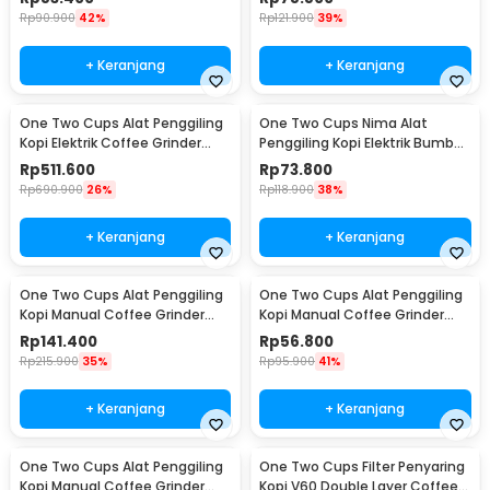
1 x Porta Filter Guard
Rp
90.900
42%
Rp
121.900
39%
1 x Panduan Penggunaan
+ Keranjang
+ Keranjang
One Two Cups Alat Penggiling
One Two Cups Nima Alat
Kopi Elektrik Coffee Grinder
Penggiling Kopi Elektrik Bumbu
Adjustable - 600N
Coffee Grinder - NM-8300
Rp
511.600
Rp
73.800
Rp
690.900
26%
Rp
118.900
38%
+ Keranjang
+ Keranjang
One Two Cups Alat Penggiling
One Two Cups Alat Penggiling
Kopi Manual Coffee Grinder
Kopi Manual Coffee Grinder
Wood 30g - CW85532
160ml - CF012
Rp
141.400
Rp
56.800
Rp
215.900
35%
Rp
95.900
41%
+ Keranjang
+ Keranjang
One Two Cups Alat Penggiling
One Two Cups Filter Penyaring
Kopi Manual Coffee Grinder
Kopi V60 Double Layer Coffee