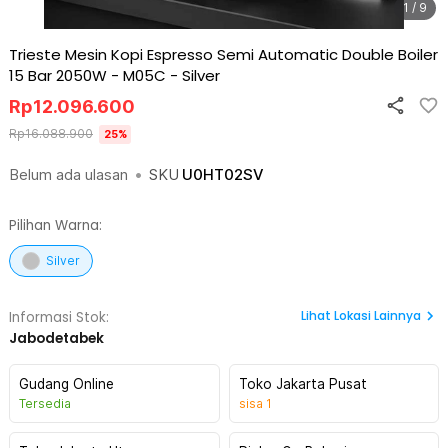
1 / 9
Trieste Mesin Kopi Espresso Semi Automatic Double Boiler
15 Bar 2050W - M05C
-
Silver
Rp
12.096.600
Rp
16.088.900
25
%
Belum ada ulasan
•
SKU
U0HT02SV
Pilihan Warna:
Silver
Lihat
Lokasi Lainnya
Informasi Stok:
Jabodetabek
Gudang Online
Toko Jakarta Pusat
Tersedia
sisa
1