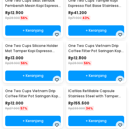
One Two Cups Sikat Sendok
One Two Cups Tamper Kopi
Pembersih Mesin Kopi Espresso
Espresso Flat Base Stainless
2in1 - 8809
Steel 51mm - SS51
Rp
12.900
Rp
41.200
Rp
28.900
56%
Rp
71.900
43%
+ Keranjang
+ Keranjang
One Two Cups Silicone Holder
One Two Cups Vietnam Drip
Mat Tamper Kopi Espresso
Coffee Filter Pot Saringan Kopi
Barista - 0310
124ml 7Q - LC1
Rp
13.000
Rp
12.800
Rp
28.900
56%
Rp
28.900
56%
+ Keranjang
+ Keranjang
One Two Cups Vietnam Drip
ICafilas Refillable Capsule
Coffee Filter Pot Saringan Kopi
Stainless Steel with Tamper
114ml 6Q - LC1
for Nespresso - F456
Rp
12.000
Rp
155.600
Rp
27.900
57%
Rp
233.900
34%
+ Keranjang
+ Keranjang