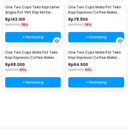
One Two Cups Teko Kopi Leher
One Two Cups Moka Pot Teko
Angsa Pot V60 Drip Kettle
Kopi Espresso Coffee Maker
960ml - RF-15
Stovetop 6 Cup 300ml - Z21
Rp
143.100
Rp
78.900
Rp
217.900
35%
Rp
125.900
38%
+ Keranjang
+ Keranjang
One Two Cups Moka Pot Teko
One Two Cups Moka Pot Teko
Kopi Espresso Coffee Maker
Kopi Espresso Coffee Maker
Stovetop 4 Cup 200ml - Z21
Stovetop 2 Cup 100ml - Z21
Rp
68.000
Rp
64.500
Rp
111.900
40%
Rp
106.900
40%
+ Keranjang
+ Keranjang
Beli Sekarang