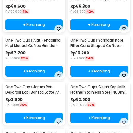
Adjustable - RHNHA0176
Filter - FS-40S
Rp
60.500
Rp
56.300
Rp
100.900
41%
Rp
95.900
42%
+ Keranjang
+ Keranjang
One Two Cups Alat Penggiling
One Two Cups Saringan Kopi
Kopi Manual Coffee Grinder
Filter Cone Shaped Coffee
Adjustable - CF4146
Dripper 1 PCS - K741
Rp
67.700
Rp
16.200
Rp
110.900
39%
Rp
34.900
54%
+ Keranjang
+ Keranjang
One Two Cups Jarum Pen
One Two Cups Gelas Kopi Milk
Dekorasi Kopi Barista Latte Art
Frother Stainless Steel 400ml -
Needle 13cm - F3F27
WZ0011
Rp
3.600
Rp
82.500
Rp
14.900
76%
Rp
130.900
37%
+ Keranjang
+ Keranjang