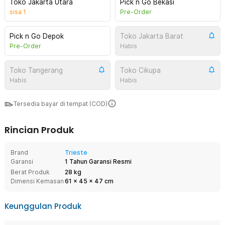
Toko Jakarta Utara
Pick n Go Bekasi
sisa
1
Pre-Order
Pick n Go Depok
Toko Jakarta Barat
Pre-Order
Habis
Toko Tangerang
Toko Cikupa
Habis
Habis
Tersedia bayar di tempat (COD)
Rincian Produk
Brand
Trieste
Garansi
1 Tahun Garansi Resmi
Berat Produk
28 kg
Dimensi Kemasan
61
x
45
x
47
cm
Keunggulan Produk