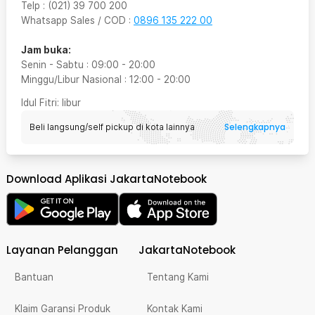
Telp
:
(021) 39 700 200
Whatsapp Sales / COD
:
0896 135 222 00
Jam buka:
Senin - Sabtu
:
09:00
-
20:00
Minggu/Libur Nasional
:
12:00
-
20:00
Idul Fitri
: libur
Selengkapnya
Beli langsung/self pickup di kota lainnya
Download Aplikasi JakartaNotebook
Layanan Pelanggan
JakartaNotebook
Bantuan
Tentang Kami
Klaim Garansi Produk
Kontak Kami