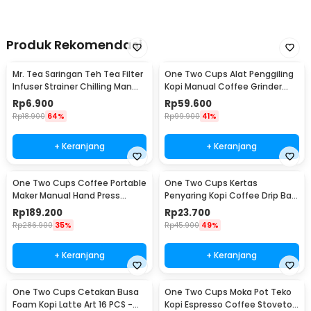
Produk Rekomendasi
Mr. Tea Saringan Teh Tea Filter
One Two Cups Alat Penggiling
Infuser Strainer Chilling Man
Kopi Manual Coffee Grinder
Silicon - MR03
Portable - WFCG9800
Rp
6.900
Rp
59.600
Rp
18.900
64%
Rp
99.900
41%
+ Keranjang
+ Keranjang
One Two Cups Coffee Portable
One Two Cups Kertas
Maker Manual Hand Press
Penyaring Kopi Coffee Drip Bag
Espresso 300ml - T35066
Paper Filter 50PCS - T111
Rp
189.200
Rp
23.700
Rp
286.900
35%
Rp
45.900
49%
+ Keranjang
+ Keranjang
One Two Cups Cetakan Busa
One Two Cups Moka Pot Teko
Foam Kopi Latte Art 16 PCS -
Kopi Espresso Coffee Stovetop