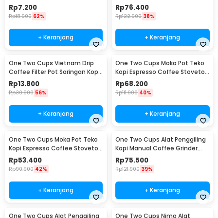
JJYE01
6 Cup 300ml - Z20
Rp
7.200
Rp
76.400
Rp
18.900
62%
Rp
122.900
38%
+ Keranjang
+ Keranjang
One Two Cups Vietnam Drip
One Two Cups Moka Pot Teko
Coffee Filter Pot Saringan Kopi
Kopi Espresso Coffee Stovetop
180ml 8Q - LC1
4 Cup 200ml - Z20
Rp
13.800
Rp
68.200
Rp
30.900
56%
Rp
111.900
40%
+ Keranjang
+ Keranjang
One Two Cups Moka Pot Teko
One Two Cups Alat Penggiling
Kopi Espresso Coffee Stovetop
Kopi Manual Coffee Grinder
2 Cup 100ml - Z20
Wood - 16290
Rp
53.400
Rp
75.500
Rp
90.900
42%
Rp
121.900
39%
+ Keranjang
+ Keranjang
One Two Cups Alat Penggiling
One Two Cups Nima Alat