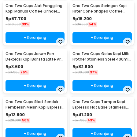
One Two Cups Alat Penggiling
One Two Cups Saringan Kopi
Kopi Manual Coffee Grinder
Filter Cone Shaped Coffee
Adjustable - CF4146
Dripper 1 PCS - K741
Rp
67.700
Rp
16.200
Rp
110.900
39%
Rp
34.900
54%
+ Keranjang
+ Keranjang
One Two Cups Jarum Pen
One Two Cups Gelas Kopi Milk
Dekorasi Kopi Barista Latte Art
Frother Stainless Steel 400ml -
Needle 13cm - F3F27
WZ0011
Rp
3.600
Rp
82.500
Rp
14.900
76%
Rp
130.900
37%
+ Keranjang
+ Keranjang
One Two Cups Sikat Sendok
One Two Cups Tamper Kopi
Pembersih Mesin Kopi Espresso
Espresso Flat Base Stainless
2in1 - 8809
Steel 51mm - SS51
Rp
12.900
Rp
41.200
Rp
28.900
56%
Rp
71.900
43%
+ Keranjang
+ Keranjang