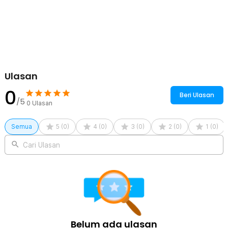
Ulasan
0
Beri Ulasan
/5
0
Ulasan
Semua
5
(
0
)
4
(
0
)
3
(
0
)
2
(
0
)
1
(
0
)
Cari Ulasan
Belum ada ulasan