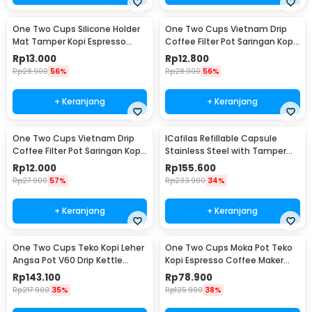
One Two Cups Silicone Holder
One Two Cups Vietnam Drip
Mat Tamper Kopi Espresso
Coffee Filter Pot Saringan Kopi
Barista - 0310
124ml 7Q - LC1
Rp
13.000
Rp
12.800
Rp
28.900
56%
Rp
28.900
56%
+ Keranjang
+ Keranjang
One Two Cups Vietnam Drip
ICafilas Refillable Capsule
Coffee Filter Pot Saringan Kopi
Stainless Steel with Tamper
114ml 6Q - LC1
for Nespresso - F456
Rp
12.000
Rp
155.600
Rp
27.900
57%
Rp
233.900
34%
+ Keranjang
+ Keranjang
One Two Cups Teko Kopi Leher
One Two Cups Moka Pot Teko
Angsa Pot V60 Drip Kettle
Kopi Espresso Coffee Maker
960ml - RF-15
Stovetop 6 Cup 300ml - Z21
Rp
143.100
Rp
78.900
Rp
217.900
35%
Rp
125.900
38%