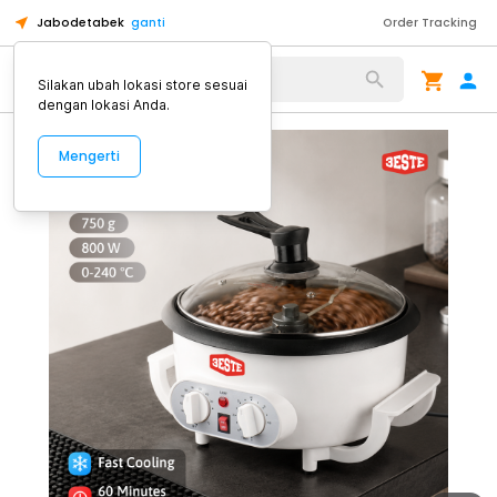
Jabodetabek
ganti
Order Tracking
Alat Kopi
Silakan ubah lokasi store sesuai
dengan lokasi Anda.
Mengerti