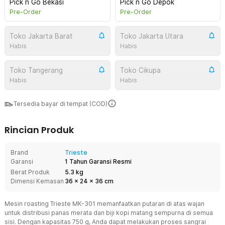
Pick n Go Bekasi
Pick n Go Depok
Pre-Order
Pre-Order
Toko Jakarta Barat
Toko Jakarta Utara
Habis
Habis
Toko Tangerang
Toko Cikupa
Habis
Habis
Tersedia bayar di tempat (COD)
Rincian Produk
Brand
Trieste
Garansi
1 Tahun Garansi Resmi
Berat Produk
5.3 kg
Dimensi Kemasan
36
x
24
x
36
cm
Mesin roasting Trieste MK-301 memanfaatkan putaran di atas wajan
untuk distribusi panas merata dan biji kopi matang sempurna di semua
sisi. Dengan kapasitas 750 g, Anda dapat melakukan proses sangrai