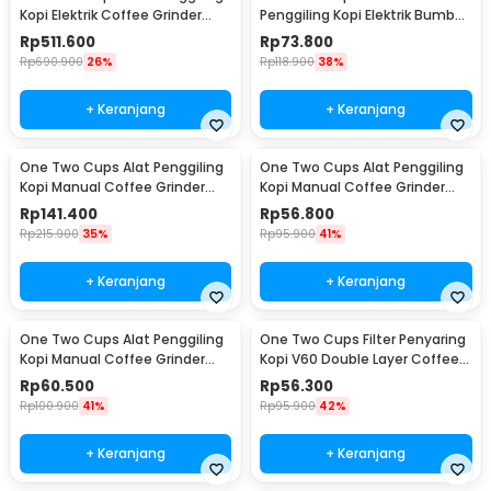
Kopi Elektrik Coffee Grinder
Penggiling Kopi Elektrik Bumbu
Adjustable - 600N
Coffee Grinder - NM-8300
Rp
511.600
Rp
73.800
Rp
690.900
26%
Rp
118.900
38%
+ Keranjang
+ Keranjang
One Two Cups Alat Penggiling
One Two Cups Alat Penggiling
Kopi Manual Coffee Grinder
Kopi Manual Coffee Grinder
Wood 30g - CW85532
160ml - CF012
Rp
141.400
Rp
56.800
Rp
215.900
35%
Rp
95.900
41%
+ Keranjang
+ Keranjang
One Two Cups Alat Penggiling
One Two Cups Filter Penyaring
Kopi Manual Coffee Grinder
Kopi V60 Double Layer Coffee
Adjustable - RHNHA0176
Filter - FS-40S
Rp
60.500
Rp
56.300
Rp
100.900
41%
Rp
95.900
42%
+ Keranjang
+ Keranjang