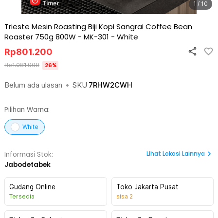
1 / 10
Trieste Mesin Roasting Biji Kopi Sangrai Coffee Bean
Roaster 750g 800W - MK-301
-
White
Rp
801.200
Rp
1.081.900
26
%
Belum ada ulasan
•
SKU
7RHW2CWH
Pilihan Warna:
White
Lihat
Lokasi Lainnya
Informasi Stok:
Jabodetabek
Gudang Online
Toko Jakarta Pusat
Tersedia
sisa
2