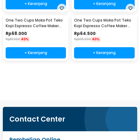
+ Keranjang
+ Keranjang
One Two Cups Moka Pot Teko
One Two Cups Moka Pot Teko
Kopi Espresso Coffee Maker
Kopi Espresso Coffee Maker
Stovetop 4 Cup 200ml - Z21
Stovetop 2 Cup 100ml - Z21
Rp
68.000
Rp
64.500
Rp
111.900
40%
Rp
106.900
40%
+ Keranjang
+ Keranjang
Beli Sekarang
Contact Center
Pembelian Online