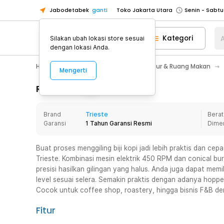
Jabodetabek
ganti
Toko Jakarta Utara
Toko Tangerang
Kategori
A
Silakan ubah lokasi store sesuai
Toko Cikupa
dengan lokasi Anda.
Pick n Go Jakarta Barat
Senin - J
Home Appliance
Perlengkapan Dapur & Ruang Makan
Mengerti
Pick n Go Bekasi
Senin - Jumat (08
Pick n Go Depok
Senin - Jumat (08
Rincian Produk
Toko Jakarta Pusat
Senin - Sabtu
Brand
Trieste
Berat
Toko Jakarta Barat
Senin - Sabtu
Garansi
1 Tahun Garansi Resmi
Dime
Toko Jakarta Utara
Toko Tangerang
Buat proses menggiling biji kopi jadi lebih praktis dan cepa
Trieste. Kombinasi mesin elektrik 450 RPM dan conical b
Toko Cikupa
presisi hasilkan gilingan yang halus. Anda juga dapat memi
Pick n Go Jakarta Barat
Senin - J
level sesuai selera. Semakin praktis dengan adanya hoppe
Cocok untuk coffee shop, roastery, hingga bisnis F&B de
Pick n Go Bekasi
Senin - Jumat (08
Pick n Go Depok
Senin - Jumat (08
Fitur