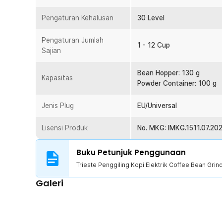
Tangki kopi compact berkapasitas 100 g cocok untuk 
menyimpan biji kopi yang akan digiling agar kualitas dan
Pengaturan Kehalusan
30 Level
Kelengkapan Produk
Pengaturan Jumlah
1 - 12 Cup
Sajian
Rincian yang Anda dapatkan untuk pembelian produk ini
1 x Trieste Penggiling Kopi Elektrik Coffee Bean Gri
Bean Hopper: 130 g
1 x Sikat Pembersih
Kapasitas
Powder Container: 100 g
1 x Panduan Penggunaan
Jenis Plug
EU/Universal
Lisensi Produk
No. MKG: IMKG.1511.07.20
Buku Petunjuk Penggunaan
Trieste Penggiling Kopi Elektrik Coffee Bean Gri
Galeri