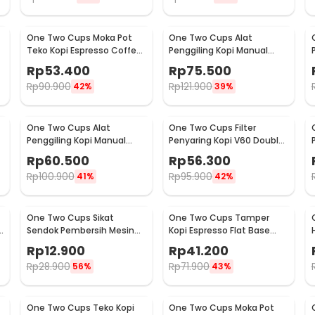
One Two Cups Moka Pot
One Two Cups Alat
Teko Kopi Espresso Coffee
Penggiling Kopi Manual
Stovetop 2 Cup 100ml -
Coffee Grinder Wood -
Rp
53.400
Rp
75.500
Z20
16290
Rp
90.900
Rp
121.900
42%
39%
One Two Cups Alat
One Two Cups Filter
Penggiling Kopi Manual
Penyaring Kopi V60 Double
Coffee Grinder Adjustable
Layer Coffee Filter - FS-40S
Rp
60.500
Rp
56.300
- RHNHA0176
Rp
100.900
Rp
95.900
41%
42%
One Two Cups Sikat
One Two Cups Tamper
Sendok Pembersih Mesin
Kopi Espresso Flat Base
Kopi Espresso 2in1 - 8809
Stainless Steel 51mm -
Rp
12.900
Rp
41.200
SS51
Rp
28.900
Rp
71.900
56%
43%
One Two Cups Teko Kopi
One Two Cups Moka Pot