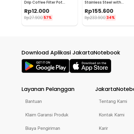
Drip Coffee Filter Pot
Stainless Steel with
Saringan Kopi 114ml 6Q -
Tamper for Nespresso -
Rp
12.000
Rp
155.600
LC1
F456
Rp
27.900
Rp
233.900
57%
34%
Download Aplikasi JakartaNotebook
Layanan Pelanggan
JakartaNoteb
Bantuan
Tentang Kami
Klaim Garansi Produk
Kontak Kami
Biaya Pengiriman
Karir