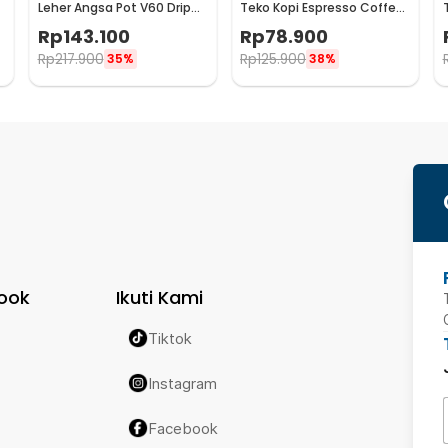
Leher Angsa Pot V60 Drip
Teko Kopi Espresso Coffee
Kettle 960ml - RF-15
Maker Stovetop 6 Cup
Rp
143.100
Rp
78.900
300ml - Z21
Rp
217.900
Rp
125.900
35%
38%
ook
Ikuti Kami
Tiktok
Instagram
Facebook