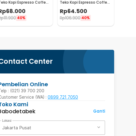
Teko Kopi Espresso Coffee
Teko Kopi Espresso Coffee
Maker Stovetop 4 Cup
Maker Stovetop 2 Cup
Rp
68.000
Rp
64.500
200ml - Z21
100ml - Z21
Rp
111.900
Rp
106.900
40%
40%
Contact Center
Pembelian Online
Telp : (021) 39 700 200
Customer Service (WA) :
0899 721 7050
Toko Kami
Jabodetabek
Ganti
Lokasi
Jakarta Pusat