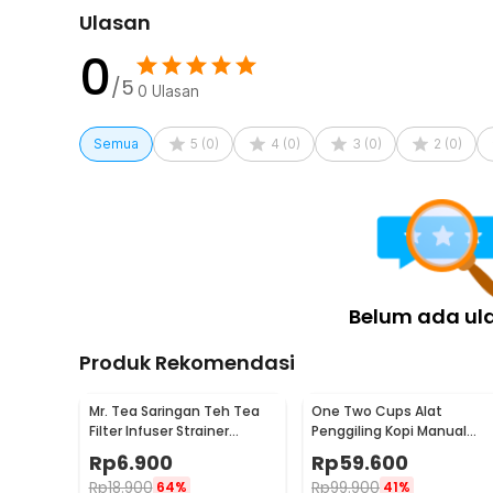
Ulasan
0
/5
0
Ulasan
Semua
5
(
0
)
4
(
0
)
3
(
0
)
2
(
0
)
Belum ada ul
Produk Rekomendasi
Mr. Tea Saringan Teh Tea
One Two Cups Alat
Filter Infuser Strainer
Penggiling Kopi Manual
Chilling Man Silicon - MR03
Coffee Grinder Portable -
Rp
6.900
Rp
59.600
WFCG9800
Rp
18.900
Rp
99.900
64%
41%