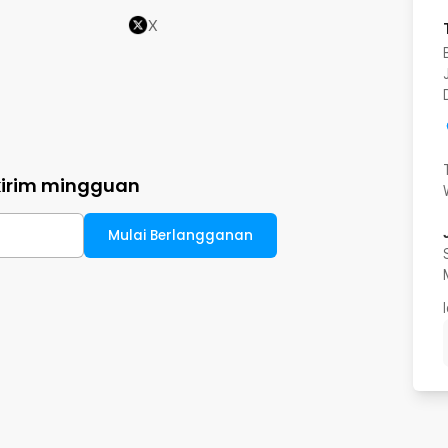
X
kirim mingguan
Mulai Berlangganan