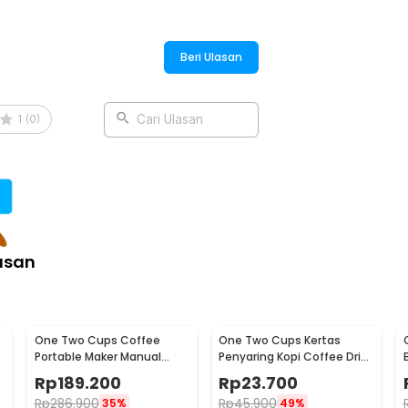
Beri Ulasan
1
(
0
)
Cari Ulasan
asan
One Two Cups Coffee
One Two Cups Kertas
Portable Maker Manual
Penyaring Kopi Coffee Drip
Hand Press Espresso 300ml
Bag Paper Filter 50PCS -
Rp
189.200
Rp
23.700
- T35066
T111
Rp
286.900
Rp
45.900
35%
49%