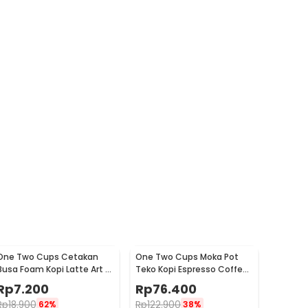
One Two Cups Cetakan
One Two Cups Moka Pot
Busa Foam Kopi Latte Art 16
Teko Kopi Espresso Coffee
PCS - JJYE01
Stovetop 6 Cup 300ml -
Rp
7.200
Rp
76.400
Z20
Rp
18.900
Rp
122.900
62%
38%