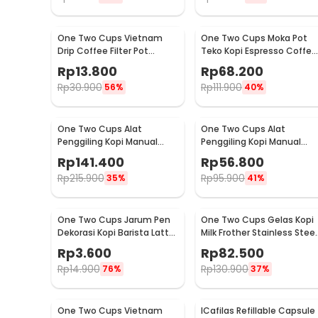
One Two Cups Vietnam
One Two Cups Moka Pot
Drip Coffee Filter Pot
Teko Kopi Espresso Coffee
Saringan Kopi 180ml 8Q -
Stovetop 4 Cup 200ml -
Rp
13.800
Rp
68.200
LC1
Z20
Rp
30.900
Rp
111.900
56%
40%
One Two Cups Alat
One Two Cups Alat
Penggiling Kopi Manual
Penggiling Kopi Manual
Coffee Grinder Wood 30g -
Coffee Grinder 160ml -
Rp
141.400
Rp
56.800
CW85532
CF012
Rp
215.900
Rp
95.900
35%
41%
One Two Cups Jarum Pen
One Two Cups Gelas Kopi
Dekorasi Kopi Barista Latte
Milk Frother Stainless Steel
Art Needle 13cm - F3F27
400ml - WZ0011
Rp
3.600
Rp
82.500
Rp
14.900
Rp
130.900
76%
37%
One Two Cups Vietnam
ICafilas Refillable Capsule