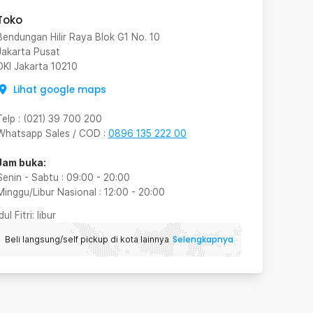
Toko
Bendungan Hilir Raya Blok G1 No. 10
Jakarta Pusat
DKI Jakarta
10210
Lihat google maps
Telp
:
(021) 39 700 200
Whatsapp Sales / COD
:
0896 135 222 00
Jam buka:
Senin - Sabtu
:
09:00
-
20:00
Minggu/Libur Nasional
:
12:00
-
20:00
Idul Fitri
: libur
Selengkapnya
Beli langsung/self pickup di kota lainnya