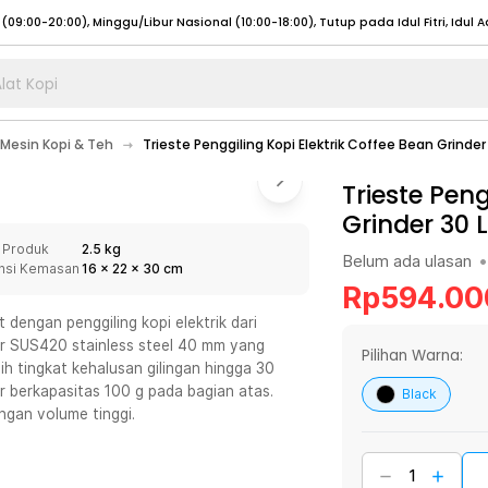
lat Kopi
umat (07:00 - 20:00), Sabtu - Minggu (08:00 - 20:00), Tutup pada Idul Fitri
Sele
Mesin Kopi & Teh
Trieste Penggiling Kopi Elektrik Coffee Bean Grinder
:00 - 20:00), Sabtu - Minggu/ Libur Nasional (08:00 - 17:00)
Selengkapnya
:00 - 20:00), Sabtu - Minggu/ Libur Nasional (08:00 - 17:00)
Trieste Peng
Selengkapnya
Grinder 30 L
 (09:00-20:00), Minggu/Libur Nasional (12:00-20:00), Tutup pada Idul Fitri
Sele
 Produk
2.5 kg
 (09:00-20:00), Minggu/Libur Nasional (12:00-20:00), Tutup pada Idul Fitri
Sele
Belum ada ulasan
•
nsi Kemasan
16
x
22
x
30
cm
Rp
594.00
t dengan penggiling kopi elektrik dari
urr SUS420 stainless steel 40 mm yang
Pilihan Warna:
lih tingkat kehalusan gilingan hingga 30
umat (07:00 - 20:00), Sabtu - Minggu (08:00 - 20:00), Tutup pada Idul Fitri
Sele
r berkapasitas 100 g pada bagian atas.
Black
ngan volume tinggi.
:00 - 20:00), Sabtu - Minggu/ Libur Nasional (08:00 - 17:00)
Selengkapnya
:00 - 20:00), Sabtu - Minggu/ Libur Nasional (08:00 - 17:00)
Selengkapnya