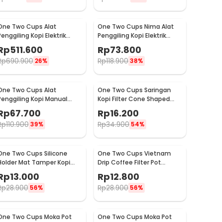
One Two Cups Alat
One Two Cups Nima Alat
Penggiling Kopi Elektrik
Penggiling Kopi Elektrik
Coffee Grinder Adjustable
Bumbu Coffee Grinder -
Rp
511.600
Rp
73.800
- 600N
NM-8300
Rp
690.900
Rp
118.900
26%
38%
One Two Cups Alat
One Two Cups Saringan
Penggiling Kopi Manual
Kopi Filter Cone Shaped
Coffee Grinder Adjustable
Coffee Dripper 1 PCS - K741
Rp
67.700
Rp
16.200
- CF4146
Rp
110.900
Rp
34.900
39%
54%
One Two Cups Silicone
One Two Cups Vietnam
Holder Mat Tamper Kopi
Drip Coffee Filter Pot
Espresso Barista - 0310
Saringan Kopi 124ml 7Q -
Rp
13.000
Rp
12.800
LC1
Rp
28.900
Rp
28.900
56%
56%
One Two Cups Moka Pot
One Two Cups Moka Pot