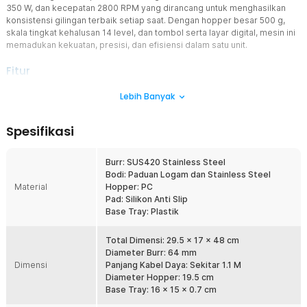
350 W, dan kecepatan 2800 RPM yang dirancang untuk menghasilkan
konsistensi gilingan terbaik setiap saat. Dengan hopper besar 500 g,
skala tingkat kehalusan 14 level, dan tombol serta layar digital, mesin ini
memadukan kekuatan, presisi, dan efisiensi dalam satu unit.
Fitur
Penggilingan Cepat dan Bertenaga
Lebih Banyak
Motor berdaya 350 W menghasilkan putaran hingga 2800 RPM
yang memastikan proses penggilingan berlangsung cepat dan
Spesifikasi
konsisten. Performa penggiling biji kopi ini sangat ideal untuk jam
operasional panjang di coffee shop dengan permintaan tinggi.
Dengan tenaga besar, mesin ini mampu menggiling ±18 gr dalam
Burr: SUS420 Stainless Steel
6.5 detik.
Bodi: Paduan Logam dan Stainless Steel
Material
Hopper: PC
Burr 64 mm, Distribusi Partikel Merata
Pad: Silikon Anti Slip
Menggunakan flat burr berbahan SUS420 stainless steel dengan
Base Tray: Plastik
diameter 64 mm. Ukuran ini tergolong besar untuk kelas home-
semi commercial sehingga mampu menghasilkan distribusi partikel
lebih merata. Desain flat burr membantu mengurangi variasi ukuran
Total Dimensi: 29.5 x 17 x 48 cm
bubuk dan meminimalkan panas berlebih. Ditambah teknologi anti
Diameter Burr: 64 mm
Dimensi
statis yang mengurangi bubuk menempel dan berhamburan.
Panjang Kabel Daya: Sekitar 1.1 M
Diameter Hopper: 19.5 cm
14 Tingkat Pengaturan Grind Presisi
Base Tray: 16 x 15 x 0.7 cm
Dilengkapi knob pengaturan dengan skala 0-14 untuk