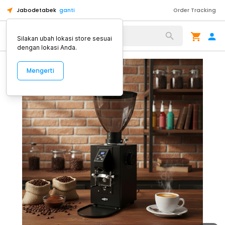
Jabodetabek
ganti
Order Tracking
Alat Kopi
Silakan ubah lokasi store sesuai
dengan lokasi Anda.
Mengerti