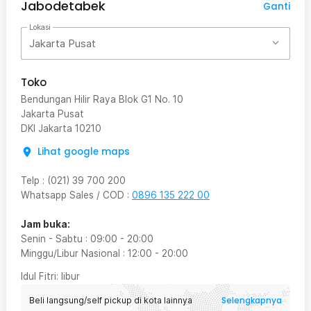
Jabodetabek
Ganti
Lokasi
Jakarta Pusat
Toko
Bendungan Hilir Raya Blok G1 No. 10
Jakarta Pusat
DKI Jakarta
10210
Lihat google maps
Telp
:
(021) 39 700 200
Whatsapp Sales / COD
:
0896 135 222 00
Jam buka:
Senin - Sabtu
:
09:00
-
20:00
Minggu/Libur Nasional
:
12:00
-
20:00
Idul Fitri
: libur
Selengkapnya
Beli langsung/self pickup di kota lainnya