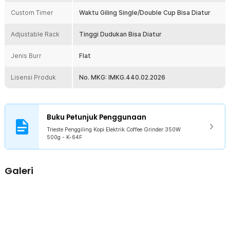
Custom Timer
Waktu Giling Single/Double Cup Bisa Diatur
Kelengkapan Produk
Rincian yang Anda dapatkan untuk pembelian produk ini:
Adjustable Rack
Tinggi Dudukan Bisa Diatur
1 x Trieste Penggiling Kopi Elektrik Coffee Grinder 350W 500g -
K-64F
Jenis Burr
Flat
1 x Wadah Biji Kopi (Hopper)
1 x Base Tray
Lisensi Produk
No. MKG: IMKG.440.02.2026
1 x Kuas
1 x Panduan Penggunaan
Buku Petunjuk Penggunaan
Trieste Penggiling Kopi Elektrik Coffee Grinder 350W
500g - K-64F
Galeri