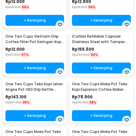
Rp
13.000
Rp
12.800
Rp
28.900
56%
Rp
28.900
56%
+ Keranjang
+ Keranjang
One Two Cups Vietnam Drip
ICafilas Refillable Capsule
Coffee Filter Pot Saringan Kopi
Stainless Steel with Tamper
114ml 6Q - LC1
for Nespresso - F456
Rp
12.000
Rp
155.600
Rp
27.900
57%
Rp
233.900
34%
+ Keranjang
+ Keranjang
One Two Cups Teko Kopi Leher
One Two Cups Moka Pot Teko
Angsa Pot V60 Drip Kettle
Kopi Espresso Coffee Maker
960ml - RF-15
Stovetop 6 Cup 300ml - Z21
Rp
143.100
Rp
78.900
Rp
217.900
35%
Rp
125.900
38%
+ Keranjang
+ Keranjang
One Two Cups Moka Pot Teko
One Two Cups Moka Pot Teko