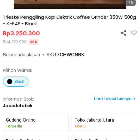
1 / 9
Trieste Penggiling Kopi Elektrik Coffee Grinder 350W 500g
- K-64F
-
Black
Rp
3.250.300
Rp
4.322.900
25
%
Belum ada ulasan
•
SKU
7CHWGNBK
Pilihan Warna:
Black
Lihat
Lokasi Lainnya
Informasi Stok:
Jabodetabek
Gudang Online
Toko Jakarta Utara
Tersedia
sisa
3