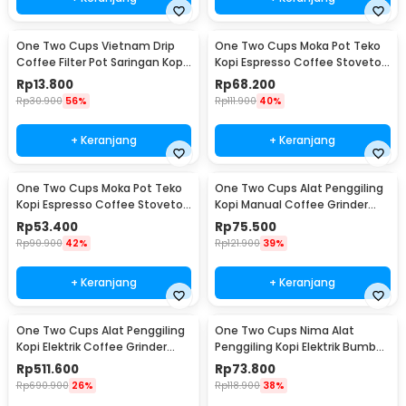
One Two Cups Vietnam Drip
One Two Cups Moka Pot Teko
Coffee Filter Pot Saringan Kopi
Kopi Espresso Coffee Stovetop
180ml 8Q - LC1
4 Cup 200ml - Z20
Rp
13.800
Rp
68.200
Rp
30.900
56%
Rp
111.900
40%
+ Keranjang
+ Keranjang
One Two Cups Moka Pot Teko
One Two Cups Alat Penggiling
Kopi Espresso Coffee Stovetop
Kopi Manual Coffee Grinder
2 Cup 100ml - Z20
Wood - 16290
Rp
53.400
Rp
75.500
Rp
90.900
42%
Rp
121.900
39%
+ Keranjang
+ Keranjang
One Two Cups Alat Penggiling
One Two Cups Nima Alat
Kopi Elektrik Coffee Grinder
Penggiling Kopi Elektrik Bumbu
Adjustable - 600N
Coffee Grinder - NM-8300
Rp
511.600
Rp
73.800
Rp
690.900
26%
Rp
118.900
38%