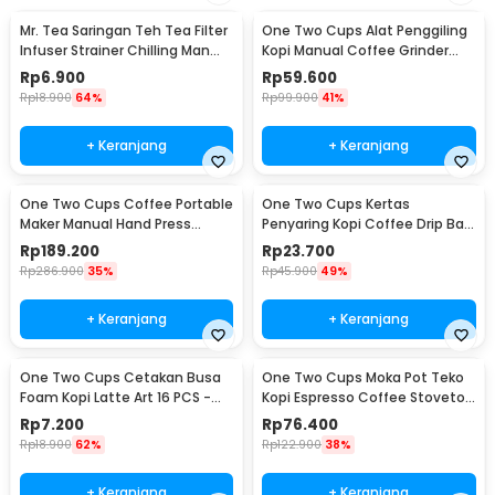
Mr. Tea Saringan Teh Tea Filter
One Two Cups Alat Penggiling
Infuser Strainer Chilling Man
Kopi Manual Coffee Grinder
Silicon - MR03
Portable - WFCG9800
Rp
6.900
Rp
59.600
Rp
18.900
64%
Rp
99.900
41%
+ Keranjang
+ Keranjang
One Two Cups Coffee Portable
One Two Cups Kertas
Maker Manual Hand Press
Penyaring Kopi Coffee Drip Bag
Espresso 300ml - T35066
Paper Filter 50PCS - T111
Rp
189.200
Rp
23.700
Rp
286.900
35%
Rp
45.900
49%
+ Keranjang
+ Keranjang
One Two Cups Cetakan Busa
One Two Cups Moka Pot Teko
Foam Kopi Latte Art 16 PCS -
Kopi Espresso Coffee Stovetop
JJYE01
6 Cup 300ml - Z20
Rp
7.200
Rp
76.400
Rp
18.900
62%
Rp
122.900
38%
+ Keranjang
+ Keranjang