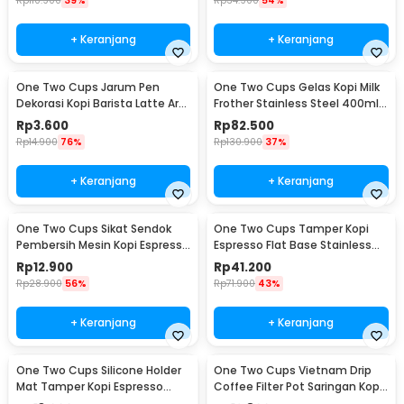
Rp
110.900
39%
Rp
34.900
54%
+ Keranjang
+ Keranjang
One Two Cups Jarum Pen
One Two Cups Gelas Kopi Milk
Dekorasi Kopi Barista Latte Art
Frother Stainless Steel 400ml -
Needle 13cm - F3F27
WZ0011
Rp
3.600
Rp
82.500
Rp
14.900
76%
Rp
130.900
37%
+ Keranjang
+ Keranjang
One Two Cups Sikat Sendok
One Two Cups Tamper Kopi
Pembersih Mesin Kopi Espresso
Espresso Flat Base Stainless
2in1 - 8809
Steel 51mm - SS51
Rp
12.900
Rp
41.200
Rp
28.900
56%
Rp
71.900
43%
+ Keranjang
+ Keranjang
One Two Cups Silicone Holder
One Two Cups Vietnam Drip
Mat Tamper Kopi Espresso
Coffee Filter Pot Saringan Kopi
Barista - 0310
124ml 7Q - LC1