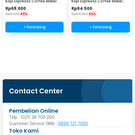
Kopi Espresso Coffee Maker
Kopi Espresso Coffee Maker
Stovetop 4 Cup 200ml - Z21
Stovetop 2 Cup 100ml - Z21
Rp
68.000
Rp
64.500
Rp
111.900
40%
Rp
106.900
40%
+ Keranjang
+ Keranjang
Beli Sekarang
Contact Center
Pembelian Online
Telp : (021) 39 700 200
Customer Service (WA) :
0899 721 7050
Toko Kami