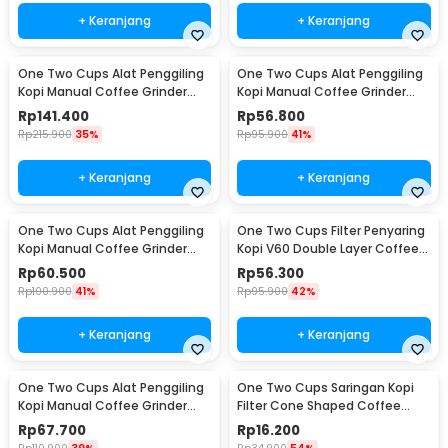
+ Keranjang
+ Keranjang
One Two Cups Alat Penggiling
One Two Cups Alat Penggiling
Kopi Manual Coffee Grinder
Kopi Manual Coffee Grinder
Wood 30g - CW85532
160ml - CF012
Rp
141.400
Rp
56.800
Rp
215.900
35%
Rp
95.900
41%
+ Keranjang
+ Keranjang
One Two Cups Alat Penggiling
One Two Cups Filter Penyaring
Kopi Manual Coffee Grinder
Kopi V60 Double Layer Coffee
Adjustable - RHNHA0176
Filter - FS-40S
Rp
60.500
Rp
56.300
Rp
100.900
41%
Rp
95.900
42%
+ Keranjang
+ Keranjang
One Two Cups Alat Penggiling
One Two Cups Saringan Kopi
Kopi Manual Coffee Grinder
Filter Cone Shaped Coffee
Adjustable - CF4146
Dripper 1 PCS - K741
Rp
67.700
Rp
16.200