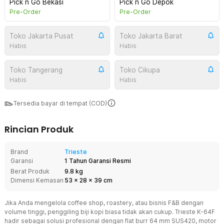
Pick n Go Bekasi
Pick n Go Depok
Pre-Order
Pre-Order
Toko Jakarta Pusat
Toko Jakarta Barat
Habis
Habis
Toko Tangerang
Toko Cikupa
Habis
Habis
Tersedia bayar di tempat (COD)
Rincian Produk
Brand
Trieste
Garansi
1 Tahun Garansi Resmi
Berat Produk
9.8 kg
Dimensi Kemasan
53
x
28
x
39
cm
Jika Anda mengelola coffee shop, roastery, atau bisnis F&B dengan
volume tinggi, penggiling biji kopi biasa tidak akan cukup. Trieste K-64F
hadir sebagai solusi profesional dengan flat burr 64 mm SUS420, motor