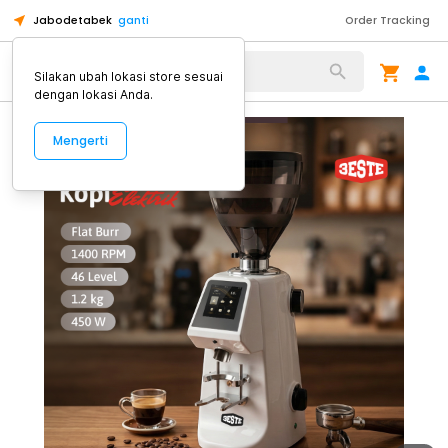
Jabodetabek
ganti
Order Tracking
Alat Kopi
Silakan ubah lokasi store sesuai
dengan lokasi Anda.
Mengerti