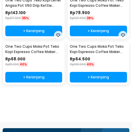
One Two Cups Teko Kopi Leher
One Two Cups Moka Pot Teko
Angsa Pot V60 Drip Kettle
Kopi Espresso Coffee Maker
960ml - RF-15
Stovetop 6 Cup 300ml - Z21
Rp
143.100
Rp
78.900
Rp
217.900
35%
Rp
125.900
38%
+ Keranjang
+ Keranjang
One Two Cups Moka Pot Teko
One Two Cups Moka Pot Teko
Kopi Espresso Coffee Maker
Kopi Espresso Coffee Maker
Stovetop 4 Cup 200ml - Z21
Stovetop 2 Cup 100ml - Z21
Rp
68.000
Rp
64.500
Rp
111.900
40%
Rp
106.900
40%
+ Keranjang
+ Keranjang
Beli Sekarang