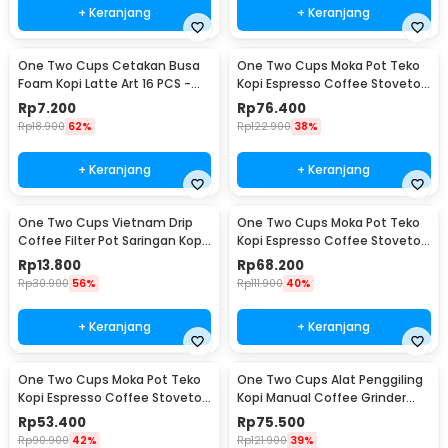
+ Keranjang
+ Keranjang
One Two Cups Cetakan Busa
One Two Cups Moka Pot Teko
Foam Kopi Latte Art 16 PCS -
Kopi Espresso Coffee Stovetop
JJYE01
6 Cup 300ml - Z20
Rp
7.200
Rp
76.400
Rp
18.900
62%
Rp
122.900
38%
+ Keranjang
+ Keranjang
One Two Cups Vietnam Drip
One Two Cups Moka Pot Teko
Coffee Filter Pot Saringan Kopi
Kopi Espresso Coffee Stovetop
180ml 8Q - LC1
4 Cup 200ml - Z20
Rp
13.800
Rp
68.200
Rp
30.900
56%
Rp
111.900
40%
+ Keranjang
+ Keranjang
One Two Cups Moka Pot Teko
One Two Cups Alat Penggiling
Kopi Espresso Coffee Stovetop
Kopi Manual Coffee Grinder
2 Cup 100ml - Z20
Wood - 16290
Rp
53.400
Rp
75.500
Rp
90.900
42%
Rp
121.900
39%