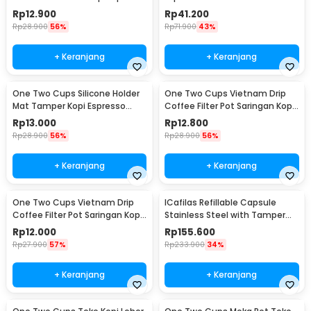
2in1 - 8809
Steel 51mm - SS51
Rp
12.900
Rp
41.200
Rp
28.900
56%
Rp
71.900
43%
+ Keranjang
+ Keranjang
One Two Cups Silicone Holder
One Two Cups Vietnam Drip
Mat Tamper Kopi Espresso
Coffee Filter Pot Saringan Kopi
Barista - 0310
124ml 7Q - LC1
Rp
13.000
Rp
12.800
Rp
28.900
56%
Rp
28.900
56%
+ Keranjang
+ Keranjang
One Two Cups Vietnam Drip
ICafilas Refillable Capsule
Coffee Filter Pot Saringan Kopi
Stainless Steel with Tamper
114ml 6Q - LC1
for Nespresso - F456
Rp
12.000
Rp
155.600
Rp
27.900
57%
Rp
233.900
34%
+ Keranjang
+ Keranjang