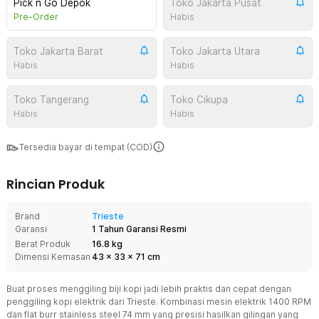
Pick n Go Depok
Toko Jakarta Pusat
Pre-Order
Habis
Toko Jakarta Barat
Toko Jakarta Utara
Habis
Habis
Toko Tangerang
Toko Cikupa
Habis
Habis
Tersedia bayar di tempat (COD)
Rincian Produk
Brand
Trieste
Garansi
1 Tahun Garansi Resmi
Berat Produk
16.8 kg
Dimensi Kemasan
43
x
33
x
71
cm
Buat proses menggiling biji kopi jadi lebih praktis dan cepat dengan
penggiling kopi elektrik dari Trieste. Kombinasi mesin elektrik 1400 RPM
dan flat burr stainless steel 74 mm yang presisi hasilkan gilingan yang