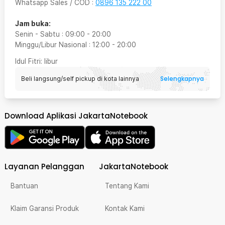
Whatsapp Sales / COD
:
0896 135 222 00
Jam buka:
Senin - Sabtu
:
09:00
-
20:00
Minggu/Libur Nasional
:
12:00
-
20:00
Idul Fitri
: libur
Selengkapnya
Beli langsung/self pickup di kota lainnya
Download Aplikasi JakartaNotebook
Layanan Pelanggan
JakartaNotebook
Bantuan
Tentang Kami
Klaim Garansi Produk
Kontak Kami