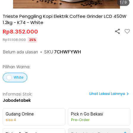
1 / 9
Trieste Penggiling Kopi Elektrik Coffee Grinder LCD 450W
1.2kg - K74
-
White
Rp
8.352.000
Rp
11.108.900
25
%
Belum ada ulasan
•
SKU
7CHWFYWH
Pilihan Warna:
White
Lihat
Lokasi Lainnya
Informasi Stok:
Jabodetabek
Gudang Online
Pick n Go Bekasi
sisa
4
Pre-Order