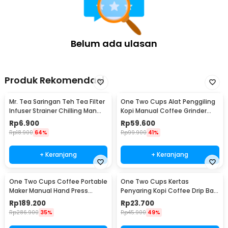
Belum ada ulasan
Produk Rekomendasi
Mr. Tea Saringan Teh Tea Filter
One Two Cups Alat Penggiling
Infuser Strainer Chilling Man
Kopi Manual Coffee Grinder
Silicon - MR03
Portable - WFCG9800
Rp
6.900
Rp
59.600
Rp
18.900
64%
Rp
99.900
41%
+ Keranjang
+ Keranjang
One Two Cups Coffee Portable
One Two Cups Kertas
Maker Manual Hand Press
Penyaring Kopi Coffee Drip Bag
Espresso 300ml - T35066
Paper Filter 50PCS - T111
Rp
189.200
Rp
23.700
Rp
286.900
35%
Rp
45.900
49%