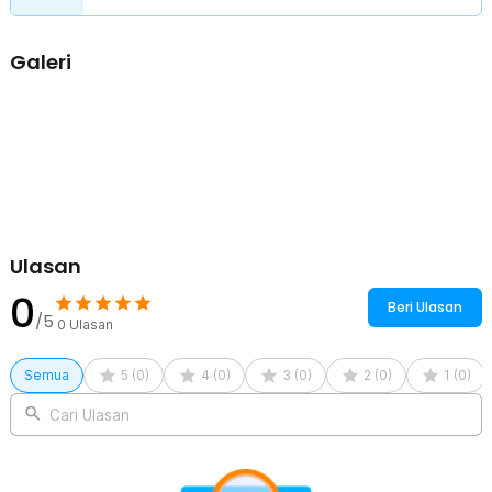
1.2kg - K74
1 x Tatakan
2 x Kunci L
Galeri
1 x Panduan Penggunaan
Ulasan
0
Beri Ulasan
/5
0
Ulasan
Semua
5
(
0
)
4
(
0
)
3
(
0
)
2
(
0
)
1
(
0
)
Cari Ulasan