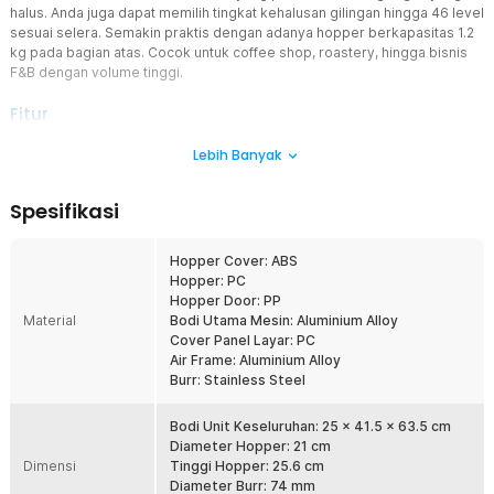
halus. Anda juga dapat memilih tingkat kehalusan gilingan hingga 46 level
sesuai selera. Semakin praktis dengan adanya hopper berkapasitas 1.2
kg pada bagian atas. Cocok untuk coffee shop, roastery, hingga bisnis
F&B dengan volume tinggi.
Fitur
Penggilingan Cepat dan Stabil
Lebih Banyak
Ditenagai motor listrik 450 W dan kecepatan 1400 RPM, penggiling
biji kopi elektrik ini mampu menggiling biji kopi dalam jumlah besar.
Spesifikasi
Performa motor yang konsisten memastikan proses penggilingan
lancar tanpa penurunan tenaga, ideal untuk penggunaan
rumahan intensif, coffee shop kecil, maupun kedai kopi.
Hopper Cover: ABS
Hopper: PC
Bubuk Kopi Halus dan Presisi
Hopper Door: PP
Flat burr stainless steel berdiameter 74 mm yang tajam dan presisi,
Material
Bodi Utama Mesin: Aluminium Alloy
penggiling kopi elektrik dapat menghasilkan grind bubuk kopi yang
Cover Panel Layar: PC
halus. Jenis burr ini bantu hasilkan bubuk kopi yang konsisten serta
Air Frame: Aluminium Alloy
mengurangi risiko over-extraction atau under-extraction. Cocok
Burr: Stainless Steel
untuk menjaga rasa espresso tetap seimbang.
Atur Tekstur Sesuai Selera
Bodi Unit Keseluruhan: 25 x 41.5 x 63.5 cm
Knob stepless adjustment pengaturan dengan 46 level untuk
Diameter Hopper: 21 cm
sesuaikan tingkat kehalusan sesuai metode seduh. Mulai dari extra
Dimensi
Tinggi Hopper: 25.6 cm
fine untuk espresso, medium untuk pour over, hingga coarse untuk
Diameter Burr: 74 mm