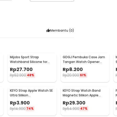
Membantu (
0
)
Mijobs Sport Strap
GDGJ Pembuka Case Jam
Watchband Silicone for
Tangan Watch Opener
Xiaomi Mi Band 3 - QR1601
Back ABS Body - 2098B
Rp
27.700
Rp
8.200
Rp
52.900
Rp
20.900
48%
61%
KEYO Strap Apple Watch SE
KEYO Strap Watch Band
Ultra Silikon
Magnetic Silikon Apple
g
42/44/45/46/49mm S-M
Watch Ultra 2 41/40/38mm
Rp
3.900
Rp
29.300
- K-49
- K-38
Rp
14.900
Rp
54.900
74%
47%