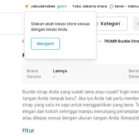
Jabodetabek
ganti
Toko Jakarta Utara
Toko Tangerang
Kategori
A
Silakan ubah lokasi store sesuai
Toko Cikupa
dengan lokasi Anda.
Pick n Go Jakarta Barat
Senin - J
Electronic
Gadget
Watchband
TRUMIR Buckle Str
Mengerti
Pick n Go Bekasi
Senin - Jumat (08
Pick n Go Depok
Senin - Jumat (08
Rincian Produk
Toko Jakarta Pusat
Senin - Sabtu
Brand
Lainnya
Berat
Toko Jakarta Barat
Senin - Sabtu
Garansi
-
Dime
Toko Jakarta Utara
Toko Tangerang
Buckle strap Anda yang sudah lama atau rusak? Ingin me
tangan Anda tampak baru? Jika iya Anda tak perlu membel
Toko Cikupa
strap yang satu ini saja untuk menggantikan yang lama. Te
Pick n Go Jakarta Barat
Senin - J
elegan dan kokoh sehingga mampu menunjang penampilan 
atau dilepas sesuai dengan ukuran tangan Anda. Kompatib
Pick n Go Bekasi
Senin - Jumat (08
Pick n Go Depok
Senin - Jumat (08
Fitur