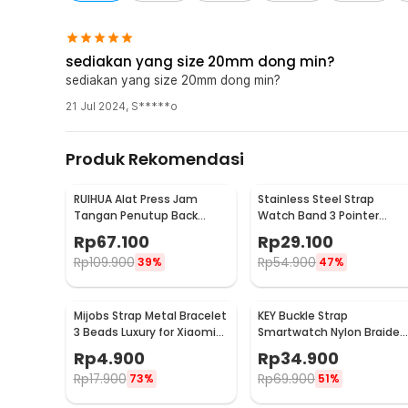
sediakan yang size 20mm dong min?
sediakan yang size 20mm dong min?
21 Jul 2024
,
S*****o
Produk Rekomendasi
RUIHUA Alat Press Jam
Stainless Steel Strap
Tangan Penutup Back
Watch Band 3 Pointer
Case 12 Dies Anti Gores -
22mm for Samsung Gear
Rp
67.100
Rp
29.100
3182
S3 - SS3
Rp
109.900
Rp
54.900
39%
47%
Mijobs Strap Metal Bracelet
KEY Buckle Strap
3 Beads Luxury for Xiaomi
Smartwatch Nylon Braided
Band 8 Pro - MJ88
22mm for Huawei Samsun
Rp
4.900
Rp
34.900
- KY017
Rp
17.900
Rp
69.900
73%
51%