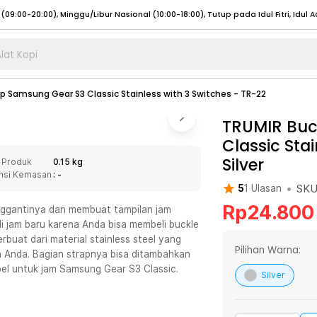
lat Kopi
umat (07:00 - 20:00), Sabtu - Minggu (08:00 - 20:00), Tutup pada Idul Fitri
Sele
ap Samsung Gear S3 Classic Stainless with 3 Switches - TR-22
:00 - 20:00), Sabtu - Minggu/ Libur Nasional (08:00 - 17:00)
Selengkapnya
:00 - 20:00), Sabtu - Minggu/ Libur Nasional (08:00 - 17:00)
TRUMIR Buc
Selengkapnya
Classic Sta
 (09:00-20:00), Minggu/Libur Nasional (12:00-20:00), Tutup pada Idul Fitri
Sele
Silver
 Produk
0.15 kg
 (09:00-20:00), Minggu/Libur Nasional (12:00-20:00), Tutup pada Idul Fitri
Sele
nsi Kemasan
: -
•
SK
5
1
Ulasan
Rp
24.800
nggantinya dan membuat tampilan jam
i jam baru karena Anda bisa membeli buckle
rbuat dari material stainless steel yang
umat (07:00 - 20:00), Sabtu - Minggu (08:00 - 20:00), Tutup pada Idul Fitri
Sele
Pilihan Warna:
Anda. Bagian strapnya bisa ditambahkan
el untuk jam Samsung Gear S3 Classic.
:00 - 20:00), Sabtu - Minggu/ Libur Nasional (08:00 - 17:00)
Selengkapnya
Silver
:00 - 20:00), Sabtu - Minggu/ Libur Nasional (08:00 - 17:00)
Selengkapnya