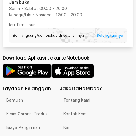
Jam buka:
Senin - Sabtu
:
09:00
-
20:00
Minggu/Libur Nasional
:
12:00
-
20:00
Idul Fitri
: libur
Selengkapnya
Beli langsung/self pickup di kota lainnya
Download Aplikasi JakartaNotebook
Layanan Pelanggan
JakartaNotebook
Bantuan
Tentang Kami
Klaim Garansi Produk
Kontak Kami
Biaya Pengiriman
Karir