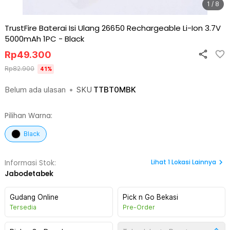
1 / 8
TrustFire Baterai Isi Ulang 26650 Rechargeable Li-Ion 3.7V
5000mAh 1PC
-
Black
Rp
49.300
Rp
82.900
41
%
Belum ada ulasan
•
SKU
TTBT0MBK
Pilihan Warna:
Black
Lihat
1
Lokasi Lainnya
Informasi Stok:
Jabodetabek
Gudang Online
Pick n Go Bekasi
Tersedia
Pre-Order