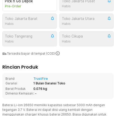
Pick n Go Depok
Toko Jakarta Pusat
Pre-Order
Habis
Toko Jakarta Barat
Toko Jakarta Utara
Habis
Habis
Toko Tangerang
Toko Cikupa
Habis
Habis
Tersedia bayar di tempat (COD)
Rincian Produk
Brand
TrustFire
Garansi
1 Bulan Garansi Toko
Berat Produk
0.076 kg
Dimensi Kemasan
: -
Baterai Li-ion 26650 memiliki kapasitas sebesar 5000 mAh dengan
tegangan 3.7 V. Baterai ini dapat diisi ulang kembali dengan
menggunakan charger khusus baterai 26650. Biasa digunakan untuk