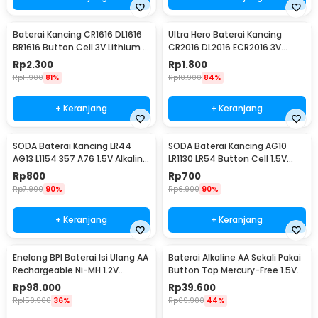
Baterai Kancing CR1616 DL1616
Ultra Hero Baterai Kancing
BR1616 Button Cell 3V Lithium 1
CR2016 DL2016 ECR2016 3V
PCS
Lithium 1 PCS
Rp
2.300
Rp
1.800
Rp
11.900
81%
Rp
10.900
84%
+ Keranjang
+ Keranjang
SODA Baterai Kancing LR44
SODA Baterai Kancing AG10
AG13 L1154 357 A76 1.5V Alkaline
LR1130 LR54 Button Cell 1.5V
1 PCS
Alkaline 1 PCS
Rp
800
Rp
700
Rp
7.900
90%
Rp
6.900
90%
+ Keranjang
+ Keranjang
Enelong BPI Baterai Isi Ulang AA
Baterai Alkaline AA Sekali Pakai
Rechargeable Ni-MH 1.2V
Button Top Mercury-Free 1.5V
2700mAh 4 PCS
10 PCS - Zi5
Rp
98.000
Rp
39.600
Rp
150.900
36%
Rp
69.900
44%