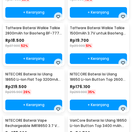
+ Keranjang
+ Keranjang
Taffware Baterai Walkie Talkie
Taffware Baterai Walkie Talkie
2800mAh for Baofeng BF-777S
1500mAh 3.7V untuk Baofeng
666S 888S
BF-UV3R - BL-3
Rp
18.500
Rp
19.700
Rp
37.900
52%
Rp
39.900
51%
+ Keranjang
+ Keranjang
NITECORE Baterai Isi Ulang
NITECORE Baterai Isi Ulang
18650 Li-Ion Flat Top 3200mAh
18650 Li-Ion Button Top 2600
3.7V 1 PCS - NL1832
mAh 3.7V 1 PCS - NL1826
Rp
219.500
Rp
176.100
Rp
295.900
26%
Rp
269.900
35%
+ Keranjang
+ Keranjang
NITECORE Baterai Vape
VariCore Baterai Isi Ulang 18650
Rechargeable IMR18650 3.7 V
Li-Ion Button Top 3400 mAh
3100mAh 1 PCS
3.7V 1 PCS 3400mAh