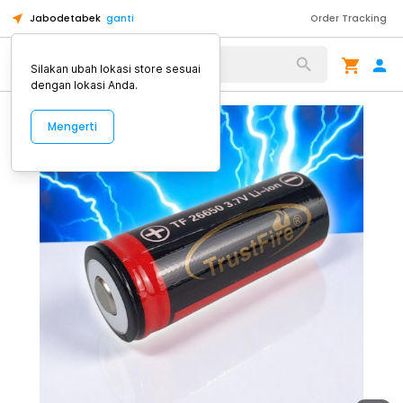
Jabodetabek
ganti
Order Tracking
Alat Kopi
Silakan ubah lokasi store sesuai
dengan lokasi Anda.
Mengerti