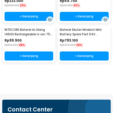
Rp
233.000
Rp
54.700
Rp
299.900
23%
Rp
92.900
42%
+ Keranjang
+ Keranjang
NITECORE Baterai Isi Ulang
Baterai Skuter Ninebot Mini
14500 Rechargeable Li-ion 750
Battery Spare Part 54V
mAh 3.6 V 1PC - NL1475R
4900mAh
Rp
99.900
Rp
793.100
Rp
153.900
36%
Rp
1.070.900
26%
+ Keranjang
+ Keranjang
Beli Sekarang
Contact Center