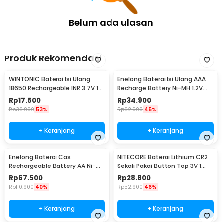
Belum ada ulasan
Produk Rekomendasi
WINTONIC Baterai Isi Ulang
Enelong Baterai Isi Ulang AAA
18650 Rechargeable INR 3.7V 1
Recharge Battery Ni-MH 1.2V
PCS 2200mAh
900mAh 4 PCS - HR4
Rp
17.500
Rp
34.900
Rp
36.900
53%
Rp
62.900
45%
+ Keranjang
+ Keranjang
Enelong Baterai Cas
NITECORE Baterai Lithium CR2
Rechargeable Battery AA Ni-MH
Sekali Pakai Button Top 3V 1
1.2V 2100mAh 4 PCS - HR6
PCS - CR2
Rp
67.500
Rp
28.800
Rp
110.900
40%
Rp
52.900
46%
+ Keranjang
+ Keranjang