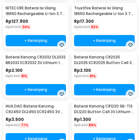
NITECORE Baterai Isi Ulang
TrustFire Baterai Isi Ulang
18650 Rechargeable Li-Ion 3.7V
18650 Rechargeable Li-Ion 3.7V
2300mAh 1PCS - NL1823
6000mAh 1PC - BRC18650
Rp
127.900
Rp
17.300
Rp
191.900
34%
Rp
35.900
52%
+ Keranjang
+ Keranjang
Baterai Kancing CR2032 DL2032
Baterai Kancing CR2025
BR2032 ECR2032 3V Lithium 1
DL2025 ECR2025 Button Cell 3V
PCS
Lithium 1 PCS
Rp
2.100
Rp
2.100
Rp
10.900
81%
Rp
10.900
81%
+ Keranjang
+ Keranjang
HUA DAO Baterai Kancing
Baterai Kancing CR1220 SB-T13
CR2450 DL2450 ECR2450 3V
DL1220 Button Cell 3V Lithium 1
Lithium 1 PCS
PCS
Rp
3.500
Rp
1.300
Rp
14.900
77%
Rp
8.900
86%
+ Keranjang
+ Keranjang