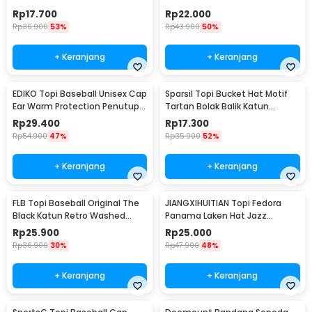
SMT-ZHL23
Rp
17.700
Rp
22.000
Rp
36.900
53%
Rp
43.900
50%
+ Keranjang
+ Keranjang
EDIKO Topi Baseball Unisex Cap
Sparsil Topi Bucket Hat Motif
Ear Warm Protection Penutup
Tartan Bolak Balik Katun
Telinga - K515
Poliester - BH58
Rp
29.400
Rp
17.300
Rp
54.900
47%
Rp
35.900
52%
+ Keranjang
+ Keranjang
FLB Topi Baseball Original The
JIANGXIHUITIAN Topi Fedora
Black Katun Retro Washed
Panama Laken Hat Jazz
Style Cap - F122
Classic Vintage - FS-219
Rp
25.900
Rp
25.000
Rp
36.900
30%
Rp
47.900
48%
+ Keranjang
+ Keranjang