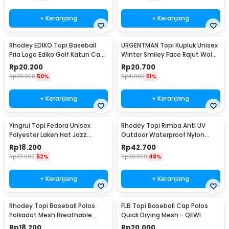
+ Keranjang
+ Keranjang
Rhodey EDIKO Topi Baseball
URGENTMAN Topi Kupluk Unisex
Pria Logo Ediko Golf Katun Cap
Winter Smiley Face Rajut Wol
Long Visor - RB68
Beanie Hat - NM-DS01
Rp
20.200
Rp
20.700
Rp
39.900
50%
Rp
41.900
51%
+ Keranjang
+ Keranjang
Yingrui Topi Fedora Unisex
Rhodey Topi Rimba Anti UV
Polyester Laken Hat Jazz
Outdoor Waterproof Nylon
Classic Vintage - M-58
Boonie Hat - AFS5
Rp
18.200
Rp
42.700
Rp
37.900
52%
Rp
80.900
48%
+ Keranjang
+ Keranjang
Rhodey Topi Baseball Polos
FLB Topi Baseball Cap Polos
Polkadot Mesh Breathable
Quick Drying Mesh - QEWI
Katun Poliester - MZ237
Rp
18.200
Rp
20.000