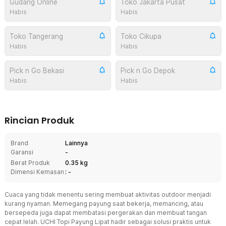
Gudang Online
Toko Jakarta Pusat
Habis
Habis
Toko Tangerang
Toko Cikupa
Habis
Habis
Pick n Go Bekasi
Pick n Go Depok
Habis
Habis
Rincian Produk
Brand
Lainnya
Garansi
-
Berat Produk
0.35 kg
Dimensi Kemasan
: -
Cuaca yang tidak menentu sering membuat aktivitas outdoor menjadi
kurang nyaman. Memegang payung saat bekerja, memancing, atau
bersepeda juga dapat membatasi pergerakan dan membuat tangan
cepat lelah. UCHI Topi Payung Lipat hadir sebagai solusi praktis untuk