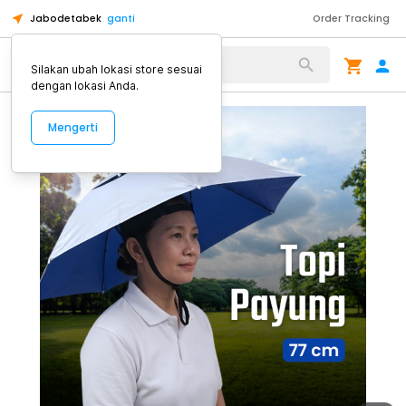
Jabodetabek
ganti
Order Tracking
Alat Kopi
Silakan ubah lokasi store sesuai
dengan lokasi Anda.
Mengerti