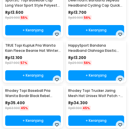
SportsC Topi Baseball Cap
Deemount Bandana Sepeda
Long Visor Sport Style Polyester
Headband Cycling Cap Quick
Cap - MZ87
Dry - 22019
Rp
13.600
Rp
13.700
Rp
29.900
55%
Rp
30.900
56%
+ Keranjang
+ Keranjang
TRUE Topi Kupluk Pria Wanita
HappySport Bandana
Kain Fleece Beanie Hat Winter
Headband Olahraga Elastic
- EC003
Sport Hairbands Yoga - A83
Rp
12.100
Rp
13.200
Rp
27.900
57%
Rp
29.900
56%
+ Keranjang
+ Keranjang
Rhodey Topi Baseball Pria
Rhodey Topi Trucker Jaring
Wanita Bordir Black Rebel
Mesh Hat Unisex Wolf Patch -
Katun Cap - MZ004
DH-YK
Rp
35.400
Rp
34.300
Rp
63.900
45%
Rp
61.900
45%
+ Keranjang
+ Keranjang