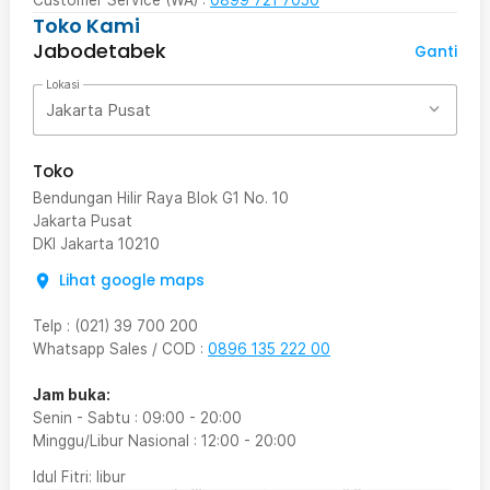
Customer Service (WA) :
0899 721 7050
Toko Kami
Jabodetabek
Ganti
Lokasi
Jakarta Pusat
Toko
Bendungan Hilir Raya Blok G1 No. 10
Jakarta Pusat
DKI Jakarta
10210
Lihat google maps
Telp
:
(021) 39 700 200
Whatsapp Sales / COD
:
0896 135 222 00
Jam buka:
Senin - Sabtu
:
09:00
-
20:00
Minggu/Libur Nasional
:
12:00
-
20:00
Idul Fitri
: libur