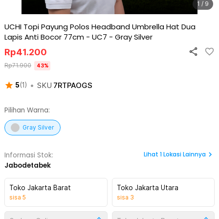
1 / 9
UCHI Topi Payung Polos Headband Umbrella Hat Dua
Lapis Anti Bocor 77cm - UC7
-
Gray Silver
Rp
41.200
Rp
71.900
43
%
•
SKU
7RTPAOGS
5
(
1
)
Pilihan Warna:
Gray Silver
Lihat
1
Lokasi Lainnya
Informasi Stok:
Jabodetabek
Toko Jakarta Barat
Toko Jakarta Utara
sisa
5
sisa
3