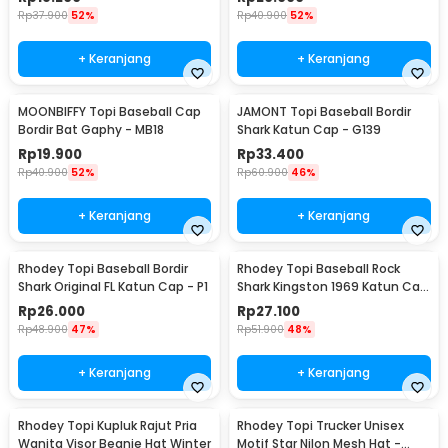
Rp
37.900
52%
Rp
40.900
52%
+ Keranjang
+ Keranjang
MOONBIFFY Topi Baseball Cap
JAMONT Topi Baseball Bordir
Bordir Bat Gaphy - MB18
Shark Katun Cap - G139
Rp
19.900
Rp
33.400
Rp
40.900
52%
Rp
60.900
46%
+ Keranjang
+ Keranjang
Rhodey Topi Baseball Bordir
Rhodey Topi Baseball Rock
Shark Original FL Katun Cap - P1
Shark Kingston 1969 Katun Cap
- F206
Rp
26.000
Rp
27.100
Rp
48.900
47%
Rp
51.900
48%
+ Keranjang
+ Keranjang
Rhodey Topi Kupluk Rajut Pria
Rhodey Topi Trucker Unisex
Wanita Visor Beanie Hat Winter
Motif Star Nilon Mesh Hat -