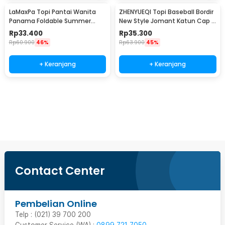
LaMaxPa Topi Pantai Wanita
ZHENYUEQI Topi Baseball Bordir
Panama Foldable Summer
New Style Jomant Katun Cap -
Beach Straw Hat 60cm -
MZ085
Rp
33.400
Rp
35.300
WJ9024
Rp
60.900
46%
Rp
63.900
45%
+ Keranjang
+ Keranjang
Beli Sekarang
Contact Center
Pembelian Online
Telp : (021) 39 700 200