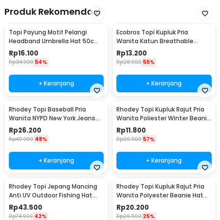
Produk Rekomendasi
Topi Payung Motif Pelangi
Ecobros Topi Kupluk Pria
Headband Umbrella Hat 50cm
Wanita Katun Breathable
- W655
Winter Beanie Hat - EC001
Rp
16.100
Rp
13.200
Rp
34.900
54%
Rp
28.900
55%
+ Keranjang
+ Keranjang
Rhodey Topi Baseball Pria
Rhodey Topi Kupluk Rajut Pria
Wanita NYPD New York Jeans
Wanita Poliester Winter Beanie
Polyester Cap - S8R
Hat - R54
Rp
26.200
Rp
11.800
Rp
49.900
48%
Rp
26.900
57%
+ Keranjang
+ Keranjang
Rhodey Topi Jepang Mancing
Rhodey Topi Kupluk Rajut Pria
Anti UV Outdoor Fishing Hat
Wanita Polyester Beanie Hat
Nylon - MH011
Winter - EC002
Rp
43.500
Rp
20.200
Rp
74.900
42%
Rp
26.900
25%