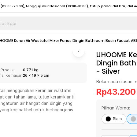
lat Kopi
umat (07:00 - 20:00), Sabtu - Minggu (08:00 - 20:00), Tutup pada Idul Fitri
Sele
HOOME Keran Air Wastafel Mixer Panas Dingin Bathroom Basin Faucet ABS
:00 - 20:00), Sabtu - Minggu/ Libur Nasional (08:00 - 17:00)
Selengkapnya
:00 - 20:00), Sabtu - Minggu/ Libur Nasional (08:00 - 17:00)
UHOOME Ker
Selengkapnya
Dingin Bath
 (09:00-20:00), Minggu/Libur Nasional (12:00-20:00), Tutup pada Idul Fitri
Sele
-
Silver
 Produk
0.771 kg
 (09:00-20:00), Minggu/Libur Nasional (12:00-20:00), Tutup pada Idul Fitri
Sele
nsi Kemasan
26
x
19
x
5
cm
Belum ada ulasan
•
Rp
43.200
itas menggunakan keran air wastafel
 dan tahan lama, tutup keramik anti
engaturan air hangat dan dingin yang
umat (07:00 - 20:00), Sabtu - Minggu (08:00 - 20:00), Tutup pada Idul Fitri
Sele
Pilihan Warna:
ng kompatibel untuk berbagai jenis
:00 - 20:00), Sabtu - Minggu/ Libur Nasional (08:00 - 17:00)
Selengkapnya
Black
:00 - 20:00), Sabtu - Minggu/ Libur Nasional (08:00 - 17:00)
Selengkapnya