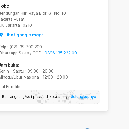
Toko
Bendungan Hilir Raya Blok G1 No. 10
Jakarta Pusat
DKI Jakarta
10210
Lihat google maps
Telp
:
(021) 39 700 200
Whatsapp Sales / COD
:
0896 135 222 00
Jam buka:
Senin - Sabtu
:
09:00
-
20:00
Minggu/Libur Nasional
:
12:00
-
20:00
Idul Fitri
: libur
Selengkapnya
Beli langsung/self pickup di kota lainnya