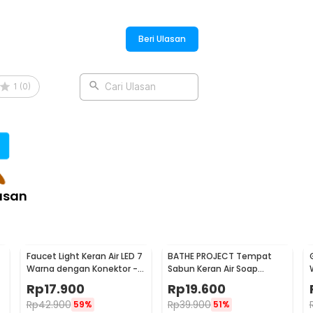
:
Beri Ulasan
Bathroom Basin Faucet ABS - K010
1
(
0
)
Cari Ulasan
asan
Faucet Light Keran Air LED 7
BATHE PROJECT Tempat
Warna dengan Konektor -
Sabun Keran Air Soap
WH-F03
Dispenser 300ml - JJ-3122
Rp
17.900
Rp
19.600
Rp
42.900
Rp
39.900
59%
51%