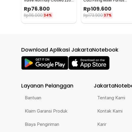
Valve Normaly Closed 220V
Cuci Piring Mixer Panas
2 Point 1/4 Inch - 2W-025-
Dingin Pull Out Rinser -
Rp
76.800
Rp
109.600
08
CP12
Rp
116.000
Rp
173.900
34%
37%
Download Aplikasi JakartaNotebook
Layanan Pelanggan
JakartaNoteb
Bantuan
Tentang Kami
Klaim Garansi Produk
Kontak Kami
Biaya Pengiriman
Karir