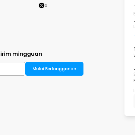
X
kirim mingguan
Mulai Berlangganan