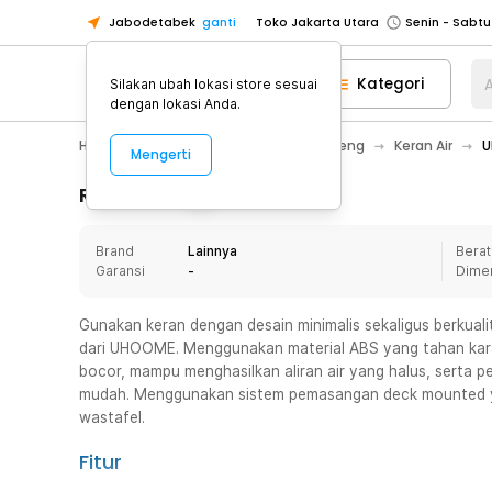
Jabodetabek
ganti
Toko Jakarta Utara
Toko Tangerang
Kategori
A
Silakan ubah lokasi store sesuai
Toko Cikupa
dengan lokasi Anda.
Pick n Go Jakarta Barat
Senin - J
Home Appliance
Perlengkapan Ledeng
Keran Air
U
Mengerti
Pick n Go Bekasi
Senin - Jumat (08
Pick n Go Depok
Senin - Jumat (08
Rincian Produk
Toko Jakarta Pusat
Senin - Sabtu
Brand
Lainnya
Berat
Toko Jakarta Barat
Senin - Sabtu
Garansi
-
Dime
Toko Jakarta Utara
Toko Tangerang
Gunakan keran dengan desain minimalis sekaligus berkual
dari UHOOME. Menggunakan material ABS yang tahan karat
Toko Cikupa
bocor, mampu menghasilkan aliran air yang halus, serta p
Pick n Go Jakarta Barat
Senin - J
mudah. Menggunakan sistem pemasangan deck mounted ya
wastafel.
Pick n Go Bekasi
Senin - Jumat (08
Pick n Go Depok
Senin - Jumat (08
Fitur