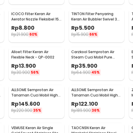
m
ICOCO Filter Keran Air
TINTON Filter Penyaring
Aerator Nozzle Fleksibel 15
Keran Air Bubbler Swivel 360
cm - ZM637
Nozzle - QYJ-666
Rp
8.800
Rp
5.500
Rp
21.900
Rp
15.900
60%
66%
Alloet Filter Keran Air
Carzkool Semprotan Air
Flexible Neck - QP-0002
Steam Cuci Mobil Pure
Copper Water Gun - CZ207
Rp
13.900
Rp
35.900
Rp
30.900
Rp
64.900
56%
45%
ALLSOME Semprotan Air
ALLSOME Semprotan Air
Tanaman Cuci Mobil High
Tanaman Cuci Mobil High
Pressure with Hose 15M -
Pressure with Hose 7.5M -
Rp
145.600
Rp
122.100
PT009
PT009
Rp
220.900
Rp
189.900
35%
36%
VEMUSE Keran Air Single
TAOCNSN Keran Air