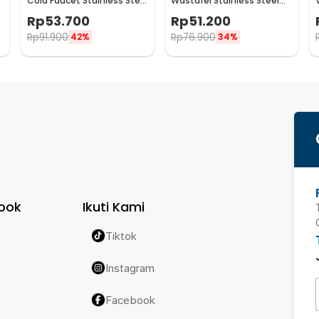
Cold Faucet Stainless Steel
Wastafel Stainless Steel
- WB132
Kitchen Faucet - 899
Rp
53.700
Rp
51.200
Rp
91.900
Rp
76.900
42%
34%
ook
Ikuti Kami
Tiktok
Instagram
Facebook