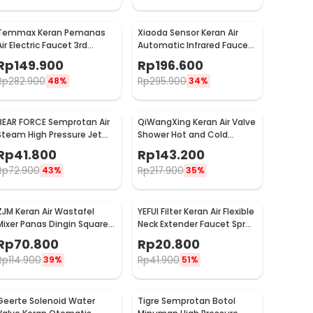
Temmax Keran Pemanas
Xiaoda Sensor Keran Air
Air Electric Faucet 3rd
Automatic Infrared Faucet
Generation 3000W - RX-
- HD-ZNJSQ-02
Rp
149.900
Rp
196.600
008
Rp
282.900
Rp
295.900
48%
34%
BEAR FORCE Semprotan Air
QiWangXing Keran Air Valve
Steam High Pressure Jet
Shower Hot and Cold
Mobil Water Gun - WR345
Stainless Steel - A-770
Rp
41.800
Rp
143.200
Rp
72.900
Rp
217.900
43%
35%
ZJM Keran Air Wastafel
YEFUI Filter Keran Air Flexible
Mixer Panas Dingin Square
Neck Extender Faucet Spray
Bathroom Faucet Tap -
Head - H5607
Rp
70.800
Rp
20.800
LB2982
Rp
114.900
Rp
41.900
39%
51%
Geerte Solenoid Water
Tigre Semprotan Botol