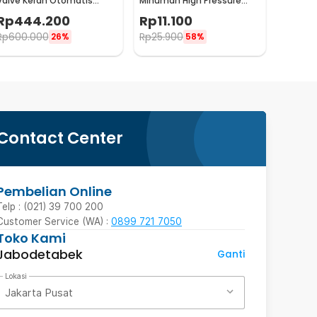
Valve Keran Otomatis
Minuman High Pressure
Normal Close 220V 1.5 Inch
Manual Adjustable Spray -
Rp
444.200
Rp
11.100
- 2W-400-40
TS01
Rp
600.000
Rp
25.900
26%
58%
Contact Center
Pembelian Online
Telp : (021) 39 700 200
Customer Service (WA) :
0899 721 7050
Toko Kami
Jabodetabek
Ganti
Lokasi
Jakarta Pusat