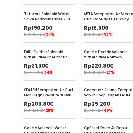
Taffware Solenoid Water
SPTA Semprotan Air Stea
Valve Normally Close 220V
Cuci Mobil Nozzles Spray
1/2 Inch - 2W-160-15
Water Gun - W204
Rp
150.200
Rp
16.600
Rp
226.900
Rp
34.900
34%
53%
EARU Electric Solenoid
Geerte Electric Solenoid
Water Valve Pneumatic
Water Valve Normaly
Pressure 220V - FCD-180B
Closed 220V 1 Inch DN25 -
Rp
31.300
Rp
220.800
2W-250-25
Rp
47.000
Rp
300.000
34%
27%
SEATEN Semprotan Air Cuci
Gnimauhz Selang Tempat
Mobil High Pressure 30BAR
Sabun Soap Dispenser 1M -
with 5M Hose - PT008-01
FZ120
Rp
206.800
Rp
25.200
Rp
283.900
Rp
48.900
28%
49%
Geerte Solenoid Water
CpSteel Keran Air Dapur