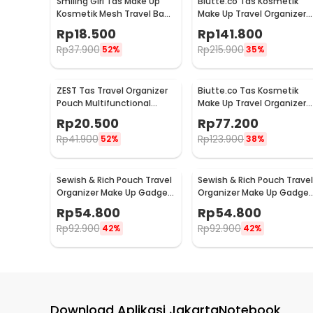
Smiling Girl Tas Make Up
Biutte.co Tas Kosmetik
Kosmetik Mesh Travel Bag
Make Up Travel Organizer
- SMG3
Bag 3 Layers 37x26x13cm -
Rp
18.500
Rp
141.800
F120
Rp
37.900
Rp
215.900
52%
35%
ZEST Tas Travel Organizer
Biutte.co Tas Kosmetik
Pouch Multifunctional
Make Up Travel Organizer
Storage Electronic Bag -
Bag Waterproof - F125
Rp
20.500
Rp
77.200
BM012N1019
Rp
41.900
Rp
123.900
52%
38%
Sewish & Rich Pouch Travel
Sewish & Rich Pouch Travel
Organizer Make Up Gadget
Organizer Make Up Gadget
Boxy Waterproof - SR12
Waterproof - SR13
Rp
54.800
Rp
54.800
Rp
92.900
Rp
92.900
42%
42%
Download Aplikasi JakartaNotebook