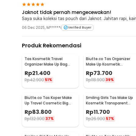
1 x Umidaa Tas Pouch Travel Organizer Multifuncti
Jaknot tidak pernah mengecewakan!
Saya suka koleksi tas pouch dari Jaknot. Jahitan rapi, ka
06 Dec 2025
,
M*****i
Verified Buyer
Produk Rekomendasi
Tas Kosmetik Travel
Biutte.co Tas Organizer
Organizer Make Up Bag
Make Up Kosmetik
Wanita - DXY34
Multifungsi 25.5x23x9.5cm
Rp
21.400
Rp
73.700
- F118
Rp
42.900
Rp
118.900
51%
39%
Biutte.co Tas Koper Make
Smiling Girls Tas Make Up
Up Travel Cosmetic Big
Kosmetik Transparent
Capacity Waterproof - F119
Mesh Flat Mouth Bag -
Rp
83.800
Rp
11.700
SMG1
Rp
132.900
Rp
26.900
37%
57%