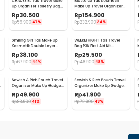
CHADESIEL Tas Travel Make
Biutte.co Tas Kosmetik
Up Organizer Toiletry Bag
Make Up Travel Organizer
with Hook - C150
Bag Waterproof - F220
Rp
30.500
Rp
154.900
Rp
56.900
Rp
232.900
47%
34%
Smiling Girl Tas Make Up
WEEKEI HIGHT Tas Travel
Kosmetik Double Layer
Bag P3K First Aid Kit
Mesh 20.5x13.5x14cm -
Organizer - TB-0621
Rp
38.100
Rp
25.500
SMG6
Rp
67.900
Rp
48.900
44%
48%
Sewish & Rich Pouch Travel
Sewish & Rich Pouch Travel
Organizer Make Up Gadget
Organizer Make Up Gadget
Waterproof - SR14
with Strap 1PCS - SR15
Rp
49.900
Rp
41.900
Rp
83.900
Rp
72.900
41%
43%