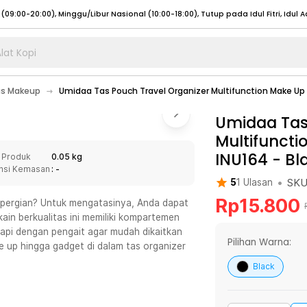
lat Kopi
umat (07:00 - 20:00), Sabtu - Minggu (08:00 - 20:00), Tutup pada Idul Fitri
Sele
s Makeup
Umidaa Tas Pouch Travel Organizer Multifunction Make Up
:00 - 20:00), Sabtu - Minggu/ Libur Nasional (08:00 - 17:00)
Selengkapnya
:00 - 20:00), Sabtu - Minggu/ Libur Nasional (08:00 - 17:00)
Umidaa Tas
Selengkapnya
Multifunct
 (09:00-20:00), Minggu/Libur Nasional (12:00-20:00), Tutup pada Idul Fitri
Sele
INU164
-
Bl
 Produk
0.05 kg
 (09:00-20:00), Minggu/Libur Nasional (12:00-20:00), Tutup pada Idul Fitri
Sele
nsi Kemasan
: -
•
SK
5
1
Ulasan
Rp
15.800
epergian? Untuk mengatasinya, Anda dapat
ain berkualitas ini memiliki kompartemen
api dengan pengait agar mudah dikaitkan
umat (07:00 - 20:00), Sabtu - Minggu (08:00 - 20:00), Tutup pada Idul Fitri
Sele
Pilihan Warna:
up hingga gadget di dalam tas organizer
:00 - 20:00), Sabtu - Minggu/ Libur Nasional (08:00 - 17:00)
Selengkapnya
Black
:00 - 20:00), Sabtu - Minggu/ Libur Nasional (08:00 - 17:00)
Selengkapnya