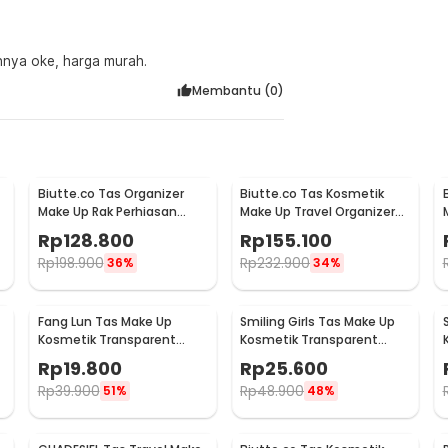
on Make Up Gadget Bag - INU164
innya oke, harga murah.
Membantu (
0
)
Biutte.co Tas Organizer
Biutte.co Tas Kosmetik
Make Up Rak Perhiasan
Make Up Travel Organizer
Wanita - F250
Bag Wanita 36x26x13cm -
Rp
128.800
Rp
155.100
F150
Rp
198.900
Rp
232.900
36%
34%
Fang Lun Tas Make Up
Smiling Girls Tas Make Up
Kosmetik Transparent
Kosmetik Transparent
Mesh Octagon Bag - SMG2
Mesh Storage Bag - SMG3
Rp
19.800
Rp
25.600
Rp
39.900
Rp
48.900
51%
48%