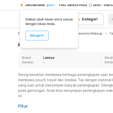
Jabodetabek
ganti
Toko Jakarta Utara
Toko Tangerang
Kategori
A
Silakan ubah lokasi store sesuai
Toko Cikupa
dengan lokasi Anda.
Pick n Go Jakarta Barat
Senin - J
Fashion, Make Up & Beauty Care
Aksesoris Makeup
Ta
Mengerti
Pick n Go Bekasi
Senin - Jumat (08
Pick n Go Depok
Senin - Jumat (08
Rincian Produk
Toko Jakarta Pusat
Senin - Sabtu
Brand
Lainnya
Berat
Toko Jakarta Barat
Senin - Sabtu
Garansi
-
Dime
Toko Jakarta Utara
Toko Tangerang
Sering kesulitan membawa berbagai perlengkapan saat b
membawa pouch travel dari Umidaa. Tas dengan material k
Toko Cikupa
yang luas untuk menyimpan banyak perlengkapan. Dilengk
Pick n Go Jakarta Barat
Senin - J
pada gantungan. Anda bisa menyimpan perlengkapan make 
ini.
Pick n Go Bekasi
Senin - Jumat (08
Pick n Go Depok
Senin - Jumat (08
Fitur