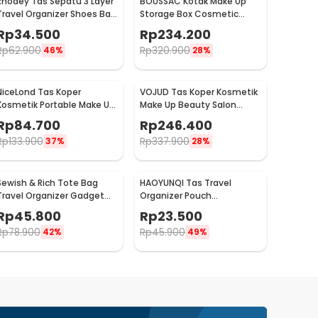
Rhodey Tas Sepatu 3 Layer
BOUSSAC Kotak Make Up
Travel Organizer Shoes Bag
Storage Box Cosmetic
Nylon Mesh Oxford - LK-20
Organizer Dustproof - 3028
Rp
34.500
Rp
234.200
Rp
62.900
Rp
320.900
46%
28%
NiceLond Tas Koper
VOJUD Tas Koper Kosmetik
Kosmetik Portable Make Up
Make Up Beauty Salon
Travel dengan Cermin Kecil
Storage Box 32cm - H740
Rp
84.700
Rp
246.400
- H500
Rp
133.900
Rp
337.900
37%
28%
Sewish & Rich Tote Bag
HAOYUNQI Tas Travel
Travel Organizer Gadget
Organizer Pouch
Make Up Pouch - SR16
Multifunctional Storage
Rp
45.800
Rp
23.500
Bag - XD130
Rp
78.900
Rp
45.900
42%
49%