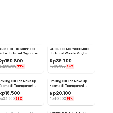
Biutte.co Tas Kosmetik
QEHIIE Tas Kosmetik Make
Make Up Travel Organizer
Up Travel Wanita Vinyl -
Bag Wanita 40x29x14cm -
Q686
Rp
160.800
Rp
39.700
F150
Rp
239.900
Rp
69.900
33%
44%
Smiling Girl Tas Make Up
Smiling Girl Tas Make Up
Kosmetik Transparent
Kosmetik Transparent
Mesh Briefcase Bag - SMG4
Mesh Shell Bag - SMG5
Rp
16.500
Rp
20.100
Rp
34.900
Rp
40.900
53%
51%