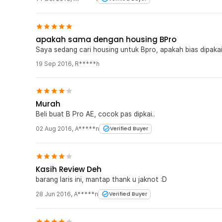
apakah sama dengan housing BPro
Saya sedang cari housing untuk Bpro, apakah bias dipakai
19 Sep 2016
,
R*****h
Murah
Beli buat B Pro AE, cocok pas dipkai..
02 Aug 2016
,
A*****n
Verified Buyer
Kasih Review Deh
barang laris ini, mantap thank u jaknot :D
28 Jun 2016
,
A*****n
Verified Buyer