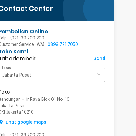
Contact Center
Pembelian Online
Telp : (021) 39 700 200
Customer Service (WA) :
0899 721 7050
Toko Kami
Jabodetabek
Ganti
Lokasi
Jakarta Pusat
Toko
Bendungan Hilir Raya Blok G1 No. 10
Jakarta Pusat
DKI Jakarta
10210
Lihat google maps
Telp
:
(021) 39 700 200