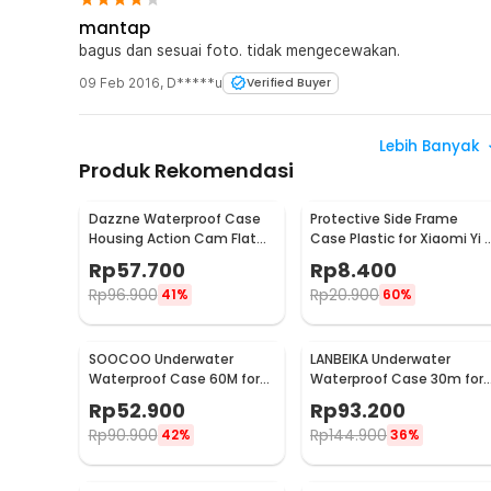
mantap
bagus dan sesuai foto. tidak mengecewakan.
09 Feb 2016
,
D*****u
Verified Buyer
Lebih Banyak
Produk Rekomendasi
Dazzne Waterproof Case
Protective Side Frame
Housing Action Cam Flat
Case Plastic for Xiaomi Yi 
Button for GoPro Hero 4 -
4K/Lite/Discovery - A224
Rp
57.700
Rp
8.400
DZ-307
Rp
96.900
Rp
20.900
41%
60%
SOOCOO Underwater
LANBEIKA Underwater
Waterproof Case 60M for
Waterproof Case 30m for
GoPro Hero 9/10/11/12 - SO-
SJCAM C100
Rp
52.900
Rp
93.200
901
Rp
90.900
Rp
144.900
42%
36%