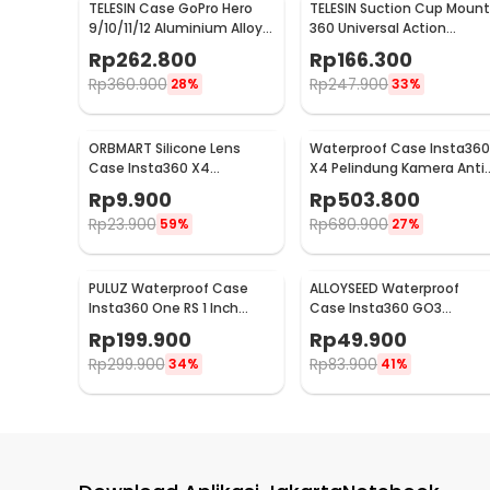
TELESIN Case GoPro Hero
TELESIN Suction Cup Mount
9/10/11/12 Aluminium Alloy
360 Universal Action
Protective Housing - GP-
Camera for GoPro Xiaomi 
Rp
262.800
Rp
166.300
FMS-G11-TZ
TE-SUC-012
Rp
360.900
Rp
247.900
28%
33%
ORBMART Silicone Lens
Waterproof Case Insta360
Case Insta360 X4
X4 Pelindung Kamera Anti
Pelindung Lensa Kamera
Air - P50
Rp
9.900
Rp
503.800
Silikon - E2181
Rp
23.900
Rp
680.900
59%
27%
PULUZ Waterproof Case
ALLOYSEED Waterproof
Insta360 One RS 1 Inch
Case Insta360 GO3
Housing Kamera Anti Air -
Housing Kamera Anti Air -
Rp
199.900
Rp
49.900
PL-361
AL3
Rp
299.900
Rp
83.900
34%
41%