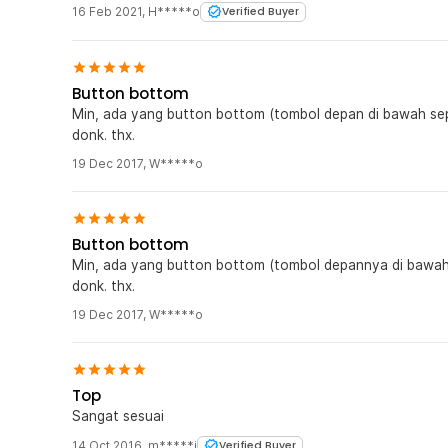
16 Feb 2021
,
H*****o
Verified Buyer
Button bottom
Min, ada yang button bottom (tombol depan di bawah sepe
donk. thx.
19 Dec 2017
,
W*****o
Button bottom
Min, ada yang button bottom (tombol depannya di bawah 
donk. thx.
19 Dec 2017
,
W*****o
Top
Sangat sesuai
14 Oct 2016
,
m*****i
Verified Buyer