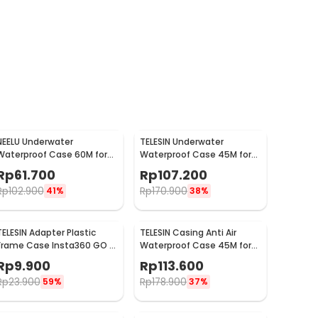
NEELU Underwater
TELESIN Underwater
Waterproof Case 60M for
Waterproof Case 45M for
GoPro Hero 8 - GP-08
GoPro Hero 12/11/10/9 - GP-
Rp
61.700
Rp
107.200
WTP-901
Rp
102.900
Rp
170.900
41%
38%
TELESIN Adapter Plastic
TELESIN Casing Anti Air
Frame Case Insta360 GO 3
Waterproof Case 45M for
Pelindung Kamera Aksi - IS-
GoPro Hero 12/11/10/9 - GP-
Rp
9.900
Rp
113.600
CFR-003
WTP-905
Rp
23.900
Rp
178.900
59%
37%