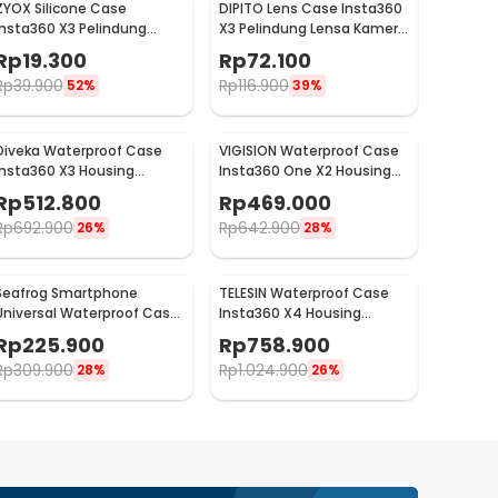
ZYOX Silicone Case
DIPITO Lens Case Insta360
Insta360 X3 Pelindung
X3 Pelindung Lensa Kamera
Kamera Silikon Shockproof
Aksi - DP-X3
Rp
19.300
Rp
72.100
- ZY-03
Rp
39.900
Rp
116.900
52%
39%
Diveka Waterproof Case
VIGISION Waterproof Case
Insta360 X3 Housing
Insta360 One X2 Housing
Kamera Anti Air 50M - DV3
Kamera Anti Air - VG-32
Rp
512.800
Rp
469.000
Rp
692.900
Rp
642.900
26%
28%
Seafrog Smartphone
TELESIN Waterproof Case
Universal Waterproof Case
Insta360 X4 Housing
15M for Android iPhone - SF-
Kamera Anti Air 50M - S4-
Rp
225.900
Rp
758.900
PH-03
WTP-08-TIS
Rp
309.900
Rp
1.024.900
28%
26%