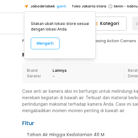
Jabodetabek
ganti
Toko Jakarta Utara
Toko Tangerang
Kategori
A
Silakan ubah lokasi store sesuai
Toko Cikupa
dengan lokasi Anda.
Pick n Go Jakarta Barat
Senin - J
Photography
Action Camera
Casing Action Camera
Mengerti
Pick n Go Bekasi
Senin - Jumat (08
Pick n Go Depok
Senin - Jumat (08
Rincian Produk
Toko Jakarta Pusat
Senin - Sabtu
Brand
Lainnya
Berat
Toko Jakarta Barat
Senin - Sabtu
Garansi
-
Dime
Toko Jakarta Utara
Toko Tangerang
Case anti air kamera aksi ini berfungsi untuk melindungi
merekam kegiatan di bawah air. Terbuat dari material ber
Toko Cikupa
perlindungan maksimal terhadap kamera Anda. Case ini sa
Pick n Go Jakarta Barat
Senin - J
mengabadikan momen-momen penting di bawah air.
Pick n Go Bekasi
Senin - Jumat (08
Fitur
Pick n Go Depok
Senin - Jumat (08
Tahan Air Hingga Kedalaman 40 M