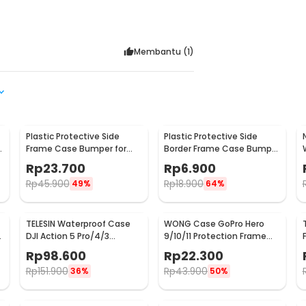
Membantu (
1
)
Plastic Protective Side
Plastic Protective Side
2
Frame Case Bumper for
Border Frame Case Bumper
GoPro Hero 5/6/7 - XTG341
GoPro Hero 3/3+/4 - GP04
Rp
23.700
Rp
6.900
Rp
45.900
Rp
18.900
49%
64%
TELESIN Waterproof Case
WONG Case GoPro Hero
DJI Action 5 Pro/4/3
9/10/11 Protection Frame
Housing Kamera Anti Air -
with Cold Shoe - W-G9
Rp
98.600
Rp
22.300
OA-WTP-003
Rp
151.900
Rp
43.900
36%
50%