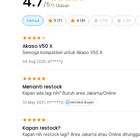
4.7
/5
11
Ulasan
Semua
5
(
7
)
4
(
4
)
3
(
0
)
2
(
0
)
Akaso V50 X
Semoga kompatibel untuk Akaso V50 X
04 Aug 2025
,
d*****y
Menanti restock
Kapan ada lagi nih? Butuh area Jakarta/Online
10 May 2021
,
H*****o
Verified Buyer
Kapan restock?
Kapan nih restock lagi? Area Jakarta atau Online ditungg