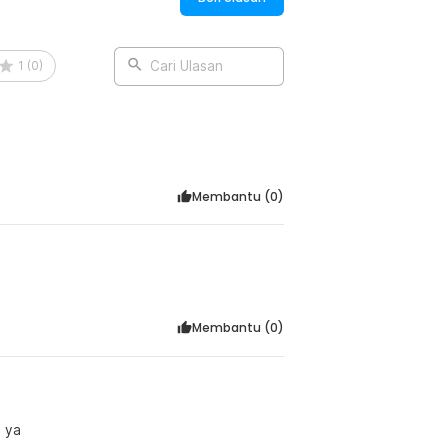
1
(
0
)
Cari Ulasan
Membantu (
0
)
Membantu (
0
)
u ya