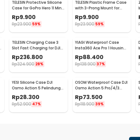
TELESIN Protective Silicone
TELESIN Plastic Frame Case
Case for GoPro Hero 11 Mini
with 3-Prong Mount for
-
- SPS-001
GoPro HERO11 Mini - FMS-
Rp
9.900
Rp
9.900
002
Rp
23.900
Rp
23.900
59%
59%
TELESIN Charging Case 3
YIAGI Waterproof Case
Slot Fast Charging for DJI
Insta360 Ace Pro 1 Housing
Osmo Action 3/4 - S0-
Kamera Anti Air 60M - YG-
Rp
236.800
Rp
88.400
BCG-02-TDJ
36
Rp
324.900
Rp
138.900
28%
37%
YESI Silicone Case DJI
OSOM Waterproof Case DJI
Osmo Action 5 Pelindung
Osmo Action 5 Pro/4/3
Kamera Silikon - YS-5
Housing Kamera 60M -
Rp
28.300
Rp
73.500
OS009
Rp
52.900
Rp
118.900
47%
39%