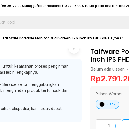
lat Kopi
umat (07:00 - 20:00), Sabtu - Minggu (08:00 - 20:00), Tutup pada Idul Fitri
Sele
Taffware Portable Monitor Dual Screen 15.6 Inch IPS FHD 60Hz Type C
:00 - 20:00), Sabtu - Minggu/ Libur Nasional (08:00 - 17:00)
Selengkapnya
:00 - 20:00), Sabtu - Minggu/ Libur Nasional (08:00 - 17:00)
Taffware Po
Selengkapnya
Inch IPS FH
 (09:00-20:00), Minggu/Libur Nasional (12:00-20:00), Tutup pada Idul Fitri
Sele
i untuk keamanan proses pengiriman
 (09:00-20:00), Minggu/Libur Nasional (12:00-20:00), Tutup pada Idul Fitri
Sele
Belum ada ulasan
•
si lebih lengkapnya.
Rp
2.791.
y Service serta menggabungkan
uk menghindari produk tertumpuk dan
Pilihan Warna:
umat (07:00 - 20:00), Sabtu - Minggu (08:00 - 20:00), Tutup pada Idul Fitri
Sele
Black
 pihak ekspedisi, kami tidak dapat
:00 - 20:00), Sabtu - Minggu/ Libur Nasional (08:00 - 17:00)
Selengkapnya
:00 - 20:00), Sabtu - Minggu/ Libur Nasional (08:00 - 17:00)
Selengkapnya