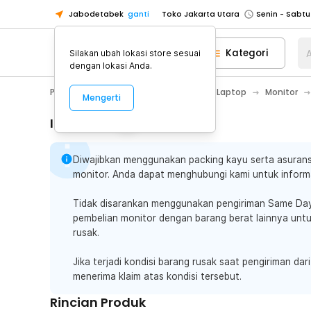
Jabodetabek
ganti
Toko Jakarta Utara
Toko Tangerang
Kategori
A
Silakan ubah lokasi store sesuai
Toko Cikupa
dengan lokasi Anda.
Pick n Go Jakarta Barat
Senin - J
PC & Laptop
Aksesoris Komputer & Laptop
Monitor
Mengerti
Pick n Go Bekasi
Senin - Jumat (08
Pick n Go Depok
Senin - Jumat (08
Informasi Penting
Toko Jakarta Pusat
Senin - Sabtu
Diwajibkan menggunakan packing kayu serta asurans
Toko Jakarta Barat
Senin - Sabtu
monitor. Anda dapat menghubungi kami untuk informa
Toko Jakarta Utara
Toko Tangerang
Tidak disarankan menggunakan pengiriman Same Da
pembelian monitor dengan barang berat lainnya unt
Toko Cikupa
rusak.
Pick n Go Jakarta Barat
Senin - J
Jika terjadi kondisi barang rusak saat pengiriman dari
Pick n Go Bekasi
Senin - Jumat (08
menerima klaim atas kondisi tersebut.
Pick n Go Depok
Senin - Jumat (08
Rincian Produk