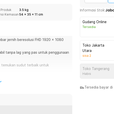
 Produk
3.5 kg
Informasi Stok:
Jab
nsi Kemasan
54
x
35
x
11
cm
Gudang Online
Tersedia
ambar jernih beresolusi FHD 1920 x 1080
Toko Jakarta
Utara
tabil tanpa lag yang pas untuk penggunaan
sisa
2
uk temukan sudut terbaik untuk
Toko Tangerang
Habis
ih dan kencang untuk kualitas audio
Tersedia bayar d
 Play praktis kompatibel dengan laptop,