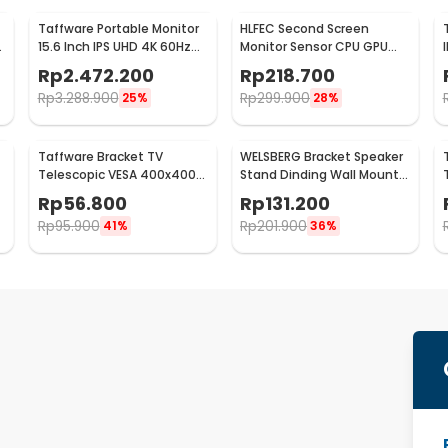
Taffware Portable Monitor
HLFEC Second Screen
r
15.6 Inch IPS UHD 4K 60Hz
Monitor Sensor CPU GPU
Type C Mini HDMI - SJD1505
HDD Panel IPS 3.5 Inch - HL-
Rp
2.472.200
Rp
218.700
3
Rp
3.288.900
Rp
299.900
25%
28%
Taffware Bracket TV
WELSBERG Bracket Speaker
Telescopic VESA 400x400
Stand Dinding Wall Mount
for 14-55 Inch TV - HDL-
Telescopic 2 PCS - SPS-501
Rp
56.800
Rp
131.200
117B-2
Rp
95.900
Rp
201.900
41%
36%