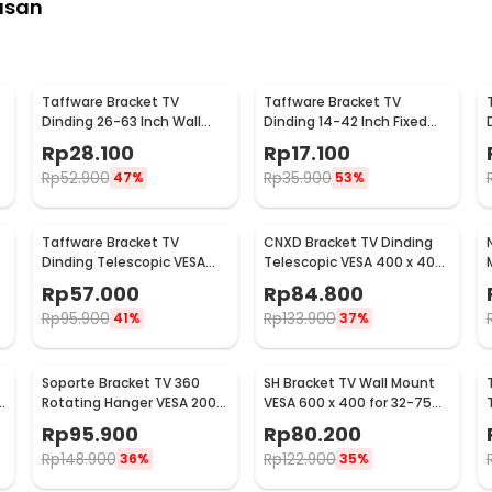
asan
:
Taffware Bracket TV
Taffware Bracket TV
h IPS FHD 60Hz Type C
Dinding 26-63 Inch Wall
Dinding 14-42 Inch Fixed
Mount VESA 400x400 - B41
VESA 200x200 Beban 25kg -
Rp
28.100
Rp
17.100
)
HD601
Rp
52.900
Rp
35.900
47%
53%
er Adaptor)
Taffware Bracket TV
CNXD Bracket TV Dinding
Dinding Telescopic VESA
Telescopic VESA 400 x 400
200x200 for 32-55 Inch TV -
for 26-55 Inch TV - CN814
Rp
57.000
Rp
84.800
X-400
Rp
95.900
Rp
133.900
41%
37%
Soporte Bracket TV 360
SH Bracket TV Wall Mount
e
Rotating Hanger VESA 200 x
VESA 600 x 400 for 32-75
200 14-42 Inch TV - JT-01
Inch TV - SH-65T
Rp
95.900
Rp
80.200
Rp
148.900
Rp
122.900
36%
35%