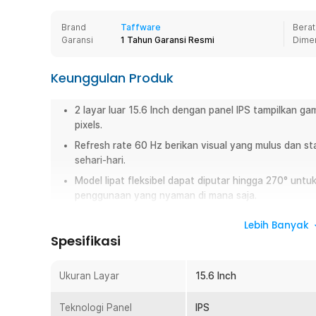
Brand
Taffware
Berat
Garansi
1 Tahun Garansi Resmi
Dime
Keunggulan Produk
2 layar luar 15.6 Inch dengan panel IPS tampilkan g
pixels.
Refresh rate 60 Hz berikan visual yang mulus dan s
sehari-hari.
Model lipat fleksibel dapat diputar hingga 270° unt
penggunaan yang nyaman di mana saja.
Built-in speaker dengan output hingga 1 W yang jern
Lebih Banyak
terbaik.
Spesifikasi
Port USB Type C hingga HDMI dengan sistem Plug and
PC, smartphone, dan konsol game.
Ukuran Layar
15.6 Inch
Overview
Teknologi Panel
IPS