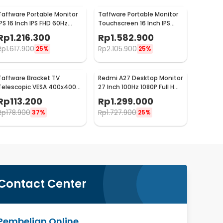
Taffware Portable Monitor
Taffware Portable Monitor
IPS 16 Inch IPS FHD 60Hz
Touchscreen 16 Inch IPS
Without Touchscreen -
FHD 60Hz Type C - 1600XTS
Rp
1.216.300
Rp
1.582.900
1600XTS
Rp
1.617.900
Rp
2.105.900
25%
25%
Taffware Bracket TV
Redmi A27 Desktop Monitor
Telescopic VESA 400x400
27 Inch 100Hz 1080P Full HD
for 32-65 Inch TV - P4
IPS - A27
Rp
113.200
Rp
1.299.000
Rp
178.900
Rp
1.727.900
37%
25%
Contact Center
Pembelian Online