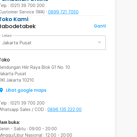
Telp : (021) 39 700 200
Customer Service (WA) :
0899 721 7050
Toko Kami
Jabodetabek
Ganti
Lokasi
Jakarta Pusat
Toko
Bendungan Hilir Raya Blok G1 No. 10
Jakarta Pusat
DKI Jakarta
10210
Lihat google maps
Telp
:
(021) 39 700 200
Whatsapp Sales / COD
:
0896 135 222 00
Jam buka:
Senin - Sabtu
:
09:00
-
20:00
Minggu/Libur Nasional
:
12:00
-
20:00