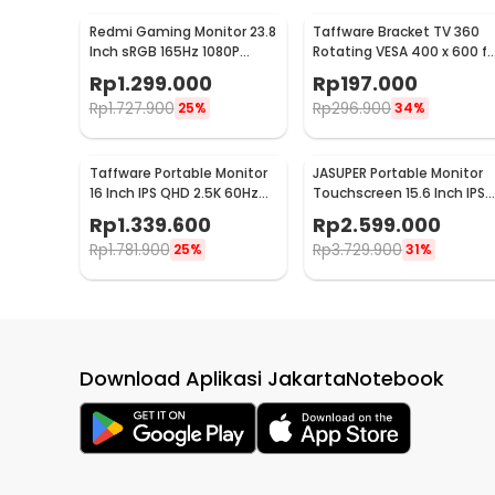
Redmi Gaming Monitor 23.8
Taffware Bracket TV 360
Inch sRGB 165Hz 1080P
Rotating VESA 400 x 600 fo
HDR10 1ms - G24
32-65 Inch TV - DN06
Rp
1.299.000
Rp
197.000
Rp
1.727.900
Rp
296.900
25%
34%
Taffware Portable Monitor
JASUPER Portable Monitor
16 Inch IPS QHD 2.5K 60Hz
Touchscreen 15.6 Inch IPS
Type C Mini HDMI - 1600XTS
4K 60Hz Type C - XW-660
Rp
1.339.600
Rp
2.599.000
Rp
1.781.900
Rp
3.729.900
25%
31%
Download Aplikasi JakartaNotebook