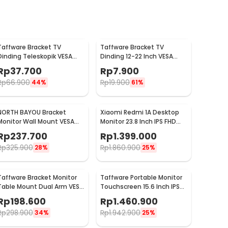
Taffware Bracket TV
Taffware Bracket TV
Dinding Teleskopik VESA
Dinding 12-22 Inch VESA
75x75 100x100 10-32 Inch -
75x75 100x100 8kg
Rp
37.700
Rp
7.900
HY-210
Rp
66.900
Rp
19.900
44%
61%
NORTH BAYOU Bracket
Xiaomi Redmi 1A Desktop
Monitor Wall Mount VESA
Monitor 23.8 Inch IPS FHD
100 x 100 17-27 Inch TV -
60Hz Ultra-thin HDMI -
Rp
237.700
Rp
1.399.000
F120
RMMNT238NF
Rp
325.900
Rp
1.860.900
28%
25%
Taffware Bracket Monitor
Taffware Portable Monitor
Table Mount Dual Arm VESA
Touchscreen 15.6 Inch IPS
100x100 13-27 Inch - KMT-2
1080P 60Hz Type C -
Rp
198.600
Rp
1.460.900
1560MTS
Rp
298.900
Rp
1.942.900
34%
25%