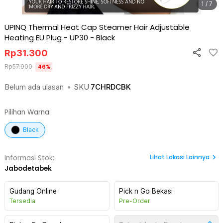
1 / 7
UPINQ Thermal Heat Cap Steamer Hair Adjustable
Heating EU Plug - UP30
-
Black
Rp
31.300
Rp
57.900
46
%
Belum ada ulasan
•
SKU
7CHRDCBK
Pilihan Warna:
Black
Lihat
Lokasi Lainnya
Informasi Stok:
Jabodetabek
Gudang Online
Pick n Go Bekasi
Tersedia
Pre-Order