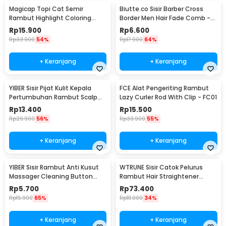
Magicap Topi Cat Semir
Biutte.co Sisir Barber Cross
Rambut Highlight Coloring
Border Men Hair Fade Comb -
Bleaching Hair Cap - MC809
SLYZ-5
Rp
15.900
Rp
6.600
Rp
33.900
54%
Rp
17.900
64%
+ Keranjang
+ Keranjang
YIBER Sisir Pijat Kulit Kepala
FCE Alat Pengeriting Rambut
Pertumbuhan Rambut Scalp
Lazy Curler Rod With Clip - FC01
Applicator 6ml - YSP2
Rp
13.400
Rp
15.500
Rp
29.900
56%
Rp
33.900
55%
+ Keranjang
+ Keranjang
YIBER Sisir Rambut Anti Kusut
WTRUNE Sisir Catok Pelurus
Massager Cleaning Button
Rambut Hair Straightener
Hollow Comb - YB21
Brush 35W - S7
Rp
5.700
Rp
73.400
Rp
15.900
65%
Rp
111.000
34%
+ Keranjang
+ Keranjang