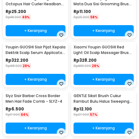
Octopus Hair Curler Headband
Mata Dua Sisi Grooming Brush
- WB42
- BE0276
Rp
25.200
Rp
11.100
Rp
48.900
49%
Rp
25.900
58%
+ Keranjang
+ Keranjang
Youpin GUOSHI Sisir Pijat Kepala
Xiaomi Youpin GUOSHI Red
Elektrik Scalp Serum Applicator
Light Oil Scalp Massager Brush
Comb - KH-2213
Rechargeable - KH-2213
Rp
322.200
Rp
328.200
Rp
441.900
28%
Rp
449.900
28%
+ Keranjang
+ Keranjang
Slyz Sisir Barber Cross Border
GENTLE Sikat Brush Cukur
Men Hair Fade Comb - SLYZ-4
Rambut Bulu Halus Sweeping
Hair Cleaning - G14
Rp
6.500
Rp
12.100
Rp
17.900
64%
Rp
27.900
57%
+ Keranjang
+ Keranjang