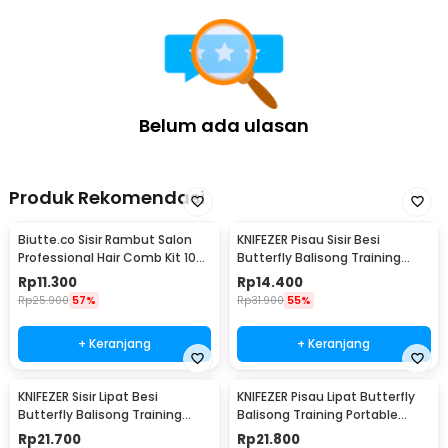
Belum ada ulasan
Produk Rekomendasi
Biutte.co Sisir Rambut Salon
KNIFEZER Pisau Sisir Besi
Professional Hair Comb Kit 10
Butterfly Balisong Training
PCS - YS-254
Knife CS GO - LF-9898
Rp
11.300
Rp
14.400
Rp
25.900
57%
Rp
31.900
55%
+ Keranjang
+ Keranjang
KNIFEZER Sisir Lipat Besi
KNIFEZER Pisau Lipat Butterfly
Butterfly Balisong Training
Balisong Training Portable
Knife 220mm - JL07
Knife - C28
Rp
21.700
Rp
21.800