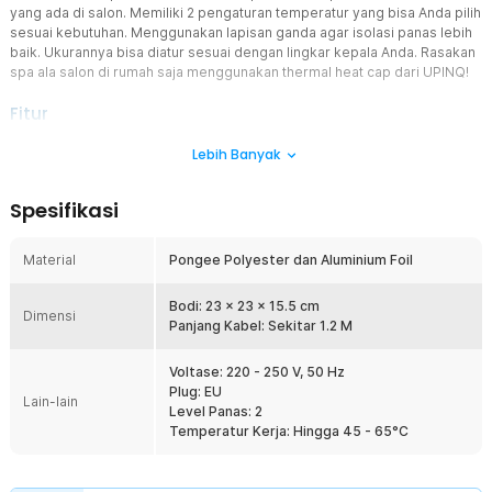
yang ada di salon. Memiliki 2 pengaturan temperatur yang bisa Anda pilih
sesuai kebutuhan. Menggunakan lapisan ganda agar isolasi panas lebih
baik. Ukurannya bisa diatur sesuai dengan lingkar kepala Anda. Rasakan
spa ala salon di rumah saja menggunakan thermal heat cap dari UPINQ!
Fitur
Sebaran Panas Merata
Lebih Banyak
Dilengkapi dengan 2 level pengaturan suhu, Anda dapat
menyesuaikan tingkat panas sesuai dengan kebutuhan rambut
Spesifikasi
Anda. Thermal heat cap akan memberikan panas merata selama
perawatan rambut, seperti deep conditioning atau hair spa. Panas
ini membantu membuka kutikula rambut sehingga nutrisi dari
Material
Pongee Polyester dan Aluminium Foil
masker atau kondisioner dapat menyerap lebih maksimal ke dalam
batang rambut.
Bodi: 23 x 23 x 15.5 cm
Dimensi
Tingkatkan Hasil Perawatan Rambut
Panjang Kabel: Sekitar 1.2 M
Dengan menggunakan thermal heat cap, produk perawatan rambut
dapat bekerja lebih efektif, membuat rambut terasa lebih halus,
Voltase: 220 - 250 V, 50 Hz
lembut, dan terhidrasi. Proses ini sangat berguna untuk
Plug: EU
Lain-lain
memperbaiki rambut kering, rusak, atau kusut.
Level Panas: 2
Temperatur Kerja: Hingga 45 - 65°C
Isolasi Panas Lebih Baik
Menggunakan lapisan ganda yang berfungsi untuk menjaga panas
tetap terdistribusi secara merata tanpa cepat hilang. Lapisan ganda