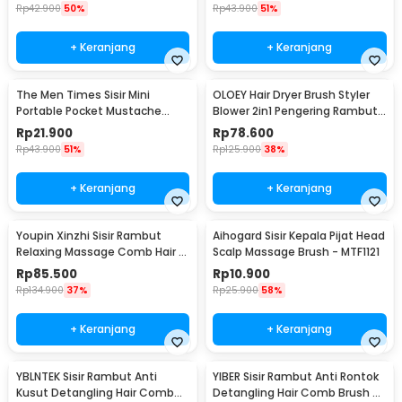
Rp
42.900
50%
Rp
43.900
51%
+ Keranjang
+ Keranjang
The Men Times Sisir Mini
OLOEY Hair Dryer Brush Styler
Portable Pocket Mustache
Blower 2in1 Pengering Rambut
Beard Comb - MR-01
1200W - 5250
Rp
21.900
Rp
78.600
Rp
43.900
51%
Rp
125.900
38%
+ Keranjang
+ Keranjang
Youpin Xinzhi Sisir Rambut
Aihogard Sisir Kepala Pijat Head
Relaxing Massage Comb Hair -
Scalp Massage Brush - MTF1121
XZ60019001
Rp
85.500
Rp
10.900
Rp
134.900
37%
Rp
25.900
58%
+ Keranjang
+ Keranjang
YBLNTEK Sisir Rambut Anti
YIBER Sisir Rambut Anti Rontok
Kusut Detangling Hair Comb
Detangling Hair Comb Brush -