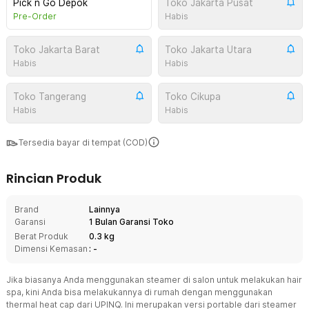
Pick n Go Depok
Toko Jakarta Pusat
Pre-Order
Habis
Toko Jakarta Barat
Toko Jakarta Utara
Habis
Habis
Toko Tangerang
Toko Cikupa
Habis
Habis
Tersedia bayar di tempat (COD)
Rincian Produk
Brand
Lainnya
Garansi
1 Bulan Garansi Toko
Berat Produk
0.3 kg
Dimensi Kemasan
: -
Jika biasanya Anda menggunakan steamer di salon untuk melakukan hair
spa, kini Anda bisa melakukannya di rumah dengan menggunakan
thermal heat cap dari UPINQ. Ini merupakan versi portable dari steamer