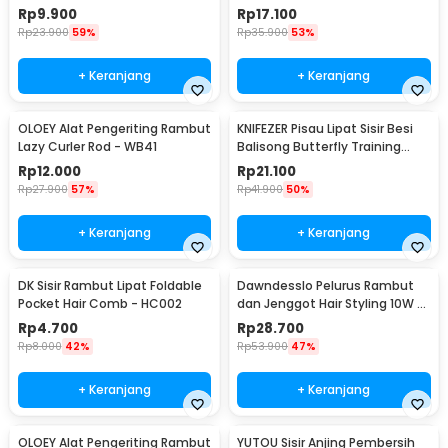
Brush - Y75
Y76
Rp
9.900
Rp
17.100
Rp
23.900
59%
Rp
35.900
53%
+ Keranjang
+ Keranjang
OLOEY Alat Pengeriting Rambut
KNIFEZER Pisau Lipat Sisir Besi
Lazy Curler Rod - WB41
Balisong Butterfly Training
Knife - LF-989
Rp
12.000
Rp
21.100
Rp
27.900
57%
Rp
41.900
50%
+ Keranjang
+ Keranjang
DK Sisir Rambut Lipat Foldable
Dawndesslo Pelurus Rambut
Pocket Hair Comb - HC002
dan Jenggot Hair Styling 10W -
CM-702
Rp
4.700
Rp
28.700
Rp
8.000
42%
Rp
53.900
47%
+ Keranjang
+ Keranjang
OLOEY Alat Pengeriting Rambut
YUTOU Sisir Anjing Pembersih