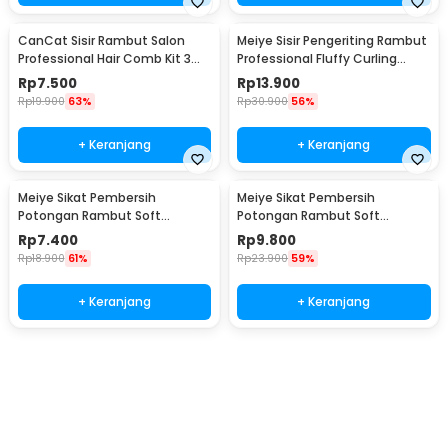
CanCat Sisir Rambut Salon
Meiye Sisir Pengeriting Rambut
Professional Hair Comb Kit 3
Professional Fluffy Curling
PCS - INU34
Comb - MYC
Rp
7.500
Rp
13.900
Rp
19.900
63%
Rp
30.900
56%
+ Keranjang
+ Keranjang
Meiye Sikat Pembersih
Meiye Sikat Pembersih
Potongan Rambut Soft
Potongan Rambut Soft
Hairbrush Neck Face Duster -
Hairbrush Neck Face Duster -
Rp
7.400
Rp
9.800
MFD1
MFD2
Rp
18.900
61%
Rp
23.900
59%
+ Keranjang
+ Keranjang
Beli Sekarang