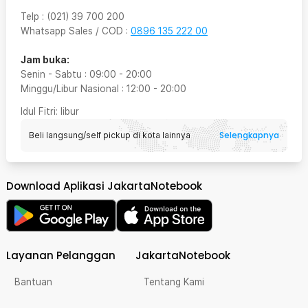
Telp
:
(021) 39 700 200
Whatsapp Sales / COD
:
0896 135 222 00
Jam buka:
Senin - Sabtu
:
09:00
-
20:00
Minggu/Libur Nasional
:
12:00
-
20:00
Idul Fitri
: libur
Selengkapnya
Beli langsung/self pickup di kota lainnya
Download Aplikasi JakartaNotebook
Layanan Pelanggan
JakartaNotebook
Bantuan
Tentang Kami