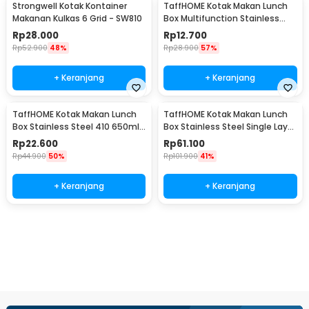
Strongwell Kotak Kontainer
TaffHOME Kotak Makan Lunch
Makanan Kulkas 6 Grid - SW810
Box Multifunction Stainless
Steel 304 550ml - AC-21
Rp
28.000
Rp
12.700
Rp
52.900
48%
Rp
28.900
57%
+ Keranjang
+ Keranjang
TaffHOME Kotak Makan Lunch
TaffHOME Kotak Makan Lunch
Box Stainless Steel 410 650ml
Box Stainless Steel Single Layer
- HS410
850ml - U-30
Rp
22.600
Rp
61.100
Rp
44.900
50%
Rp
101.900
41%
+ Keranjang
+ Keranjang
Beli Sekarang