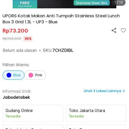
1 / 10
UPORS Kotak Makan Anti Tumpah Stainless Steel Lunch
Box 3 Grid 1.3L - UP3
-
Blue
Rp
73.200
Rp
103.900
30
%
Belum ada ulasan
•
SKU
7CHZDIBL
Pilihan Warna:
Blue
Pink
Lihat
3
Lokasi Lainnya
Informasi Stok:
Jabodetabek
Gudang Online
Toko Jakarta Utara
Tersedia
Tersedia