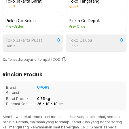
Toko Jakarta Barat
Toko Tangerang
sisa
7
sisa
5
Pick n Go Bekasi
Pick n Go Depok
Pre-Order
Pre-Order
Toko Jakarta Pusat
Toko Cikupa
Habis
Habis
Tersedia bayar di tempat (COD)
Rincian Produk
Brand
UPORS
Garansi
-
Berat Produk
0.75 kg
Dimensi Kemasan
26
x
18
x
18
cm
Membawa bekal sendiri kini menjadi pilihan yang lebih sehat, hemat, dan
praktis. Namun, makanan yang tercampur atau kuah yang bocor sering
kali mengurangi kenyamanan saat bepergian. UPORS hadir sebagai