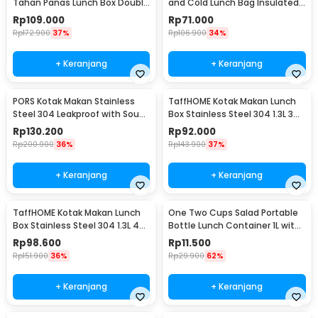
Tahan Panas Lunch Box Double
and Cold Lunch Bag Insulated
Layer - YM8686/YM9645
Backpack - YY29
Rp
109.000
Rp
71.000
Rp
172.900
37%
Rp
106.900
34%
+ Keranjang
+ Keranjang
PORS Kotak Makan Stainless
TaffHOME Kotak Makan Lunch
Steel 304 Leakproof with Soup
Box Stainless Steel 304 1.3L 3
Bowl 5 Grid - P-5
Grid - U-4
Rp
130.200
Rp
92.000
Rp
200.900
36%
Rp
143.900
37%
+ Keranjang
+ Keranjang
TaffHOME Kotak Makan Lunch
One Two Cups Salad Portable
Box Stainless Steel 304 1.3L 4
Bottle Lunch Container 1L with
Grid - U-4
Fork - RF20
Rp
98.600
Rp
11.500
Rp
151.900
36%
Rp
29.900
62%
+ Keranjang
+ Keranjang