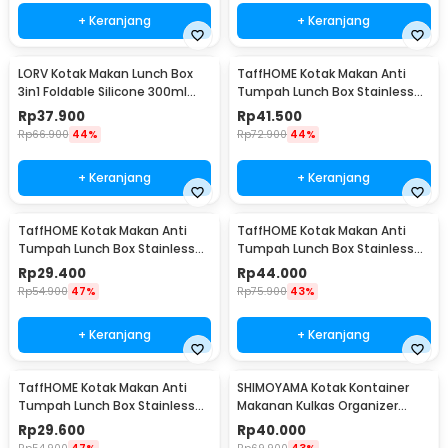
+ Keranjang
+ Keranjang
LORV Kotak Makan Lunch Box
TaffHOME Kotak Makan Anti
3in1 Foldable Silicone 300ml
Tumpah Lunch Box Stainless
600ml 1200ml - B1
Steel 304 850ml - KT046
Rp
37.900
Rp
41.500
Rp
66.900
44%
Rp
72.900
44%
+ Keranjang
+ Keranjang
TaffHOME Kotak Makan Anti
TaffHOME Kotak Makan Anti
Tumpah Lunch Box Stainless
Tumpah Lunch Box Stainless
Steel 304 350ml - KT046
Steel 304 850ml - KT273
Rp
29.400
Rp
44.000
Rp
54.900
47%
Rp
75.900
43%
+ Keranjang
+ Keranjang
TaffHOME Kotak Makan Anti
SHIMOYAMA Kotak Kontainer
Tumpah Lunch Box Stainless
Makanan Kulkas Organizer
Steel 304 350ml - KT273
Drainer with Lid 1.7L - RFS49
Rp
29.600
Rp
40.000