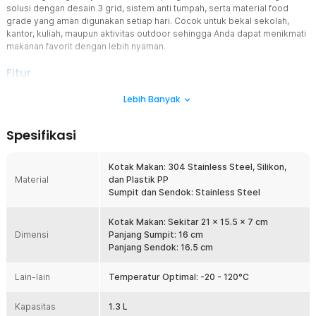
solusi dengan desain 3 grid, sistem anti tumpah, serta material food
grade yang aman digunakan setiap hari. Cocok untuk bekal sekolah,
kantor, kuliah, maupun aktivitas outdoor sehingga Anda dapat menikmati
makanan favorit dengan lebih nyaman.
Fitur
3 Grid untuk Menu Lebih Lengkap
Lebih Banyak
Kotak makan ini memiliki 3 kompartemen terpisah sehingga nasi,
lauk, sayur, maupun buah tetap tersusun rapi tanpa bercampur.
Spesifikasi
Pembagian ruang membantu menjaga cita rasa setiap makanan
sekaligus memudahkan Anda mengatur porsi makan harian. Desain
ini sangat cocok untuk meal prep maupun bekal sehat karena
Kotak Makan: 304 Stainless Steel, Silikon,
setiap menu tetap higienis hingga waktu makan tiba.
Material
dan Plastik PP
Sumpit dan Sendok: Stainless Steel
Kunci 4 Sisi Anti Tumpah
Dilengkapi sistem pengunci empat sisi dengan seal silikon yang
rapat sehingga makanan lebih aman saat dibawa bepergian. Risiko
Kotak Makan: Sekitar 21 x 15.5 x 7 cm
Dimensi
kuah bocor ke dalam tas dapat diminimalkan sehingga Anda lebih
Panjang Sumpit: 16 cm
tenang saat membawa sup, kari, atau makanan berkuah lainnya.
Panjang Sendok: 16.5 cm
Mekanisme buka-tutup juga mudah digunakan namun tetap
memberikan daya tutup yang kuat.
Lain-lain
Temperatur Optimal: -20 - 120°C
Fitur Penghangat Tanpa Microwave
Kapasitas
Tidak selalu tersedia microwave saat jam makan siang, sehingga
1.3 L