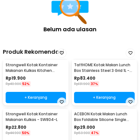
membantu menjaga tampilan kotak makan tetap rapi meskipun
digunakan setiap hari. Dengan perawatan yang tepat, lunch box ini
menjadi pilihan praktis untuk penggunaan jangka panjang.
Kelengkapan Produk
Belum ada ulasan
Rincian yang Anda dapatkan untuk pembelian produk ini:
1 x UPORS Kotak Makan Anti Tumpah Stainless Steel Lunch Box 3
Grid 1.3L - UP3
Produk Rekomendasi
1 x Sendok
1 Pasang Sumpit
Strongwell Kotak Kontainer
TaffHOME Kotak Makan Lunch
Makanan Kulkas Kitchen
Box Stainless Steel 3 Grid 1L -
Storage Food Box - SW804-M
OU1000
Rp
19.900
Rp
83.400
Rp
40.900
52%
Rp
131.900
37%
+ Keranjang
+ Keranjang
Strongwell Kotak Kontainer
ACEBON Kotak Makan Lunch
Makanan Kulkas - SW804-L
Box Foldable Silicone Single
Layer 800ml - TN99
Rp
22.800
Rp
29.000
Rp
44.900
50%
Rp
53.900
47%