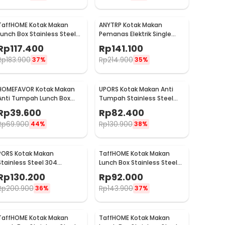
TaffHOME Kotak Makan
ANYTRP Kotak Makan
Lunch Box Stainless Steel
Pemanas Elektrik Single
Double Layer 1.4L Grid 4 -
Layer Lunch Box 2 Bowl 1.2L -
Rp
117.400
Rp
141.100
J274
DFH-C01
Rp
183.900
Rp
214.900
37%
35%
HOMEFAVOR Kotak Makan
UPORS Kotak Makan Anti
Anti Tumpah Lunch Box
Tumpah Stainless Steel
Double Layer 3 Grid 1.2L -
Lunch Box 4 Grid 1.5L - UP4
Rp
39.600
Rp
82.400
HF225
Rp
69.900
Rp
130.900
44%
38%
PORS Kotak Makan
TaffHOME Kotak Makan
Stainless Steel 304
Lunch Box Stainless Steel
Leakproof with Soup Bowl 5
304 1.3L 3 Grid - U-4
Rp
130.200
Rp
92.000
Grid - P-5
Rp
200.900
Rp
143.900
36%
37%
TaffHOME Kotak Makan
TaffHOME Kotak Makan