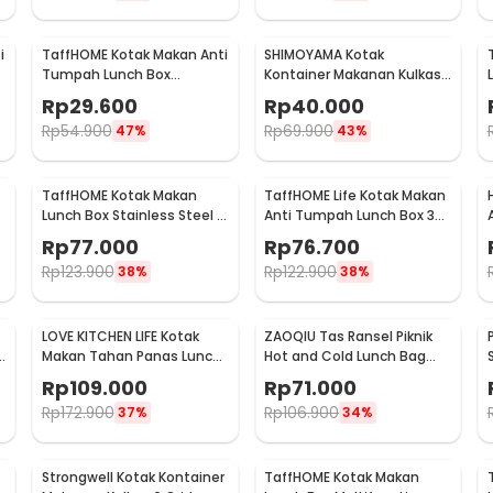
i
TaffHOME Kotak Makan Anti
SHIMOYAMA Kotak
Tumpah Lunch Box
Kontainer Makanan Kulkas
Stainless Steel 304 350ml
Organizer Drainer with Lid
Rp
29.600
Rp
40.000
- KT273
1.7L - RFS49
Rp
54.900
Rp
69.900
47%
43%
TaffHOME Kotak Makan
TaffHOME Life Kotak Makan
Lunch Box Stainless Steel 4
Anti Tumpah Lunch Box 3
Grid 1L - LB0919
Grid 1.5L - CPL050
Rp
77.000
Rp
76.700
Rp
123.900
Rp
122.900
38%
38%
LOVE KITCHEN LIFE Kotak
ZAOQIU Tas Ransel Piknik
d
Makan Tahan Panas Lunch
Hot and Cold Lunch Bag
Box Double Layer -
Insulated Backpack - YY29
Rp
109.000
Rp
71.000
YM8686/YM9645
Rp
172.900
Rp
106.900
37%
34%
Strongwell Kotak Kontainer
TaffHOME Kotak Makan