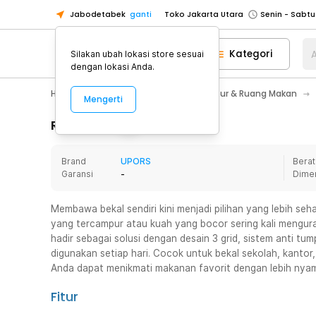
Jabodetabek
ganti
Toko Jakarta Utara
Toko Tangerang
Kategori
A
Silakan ubah lokasi store sesuai
Toko Cikupa
dengan lokasi Anda.
Pick n Go Jakarta Barat
Senin - J
Home Appliance
Perlengkapan Dapur & Ruang Makan
Mengerti
Pick n Go Bekasi
Senin - Jumat (08
Pick n Go Depok
Senin - Jumat (08
Rincian Produk
Toko Jakarta Pusat
Senin - Sabtu
Brand
UPORS
Berat
Toko Jakarta Barat
Senin - Sabtu
Garansi
-
Dime
Toko Jakarta Utara
Toko Tangerang
Membawa bekal sendiri kini menjadi pilihan yang lebih se
yang tercampur atau kuah yang bocor sering kali mengu
Toko Cikupa
hadir sebagai solusi dengan desain 3 grid, sistem anti t
Pick n Go Jakarta Barat
Senin - J
digunakan setiap hari. Cocok untuk bekal sekolah, kantor
Anda dapat menikmati makanan favorit dengan lebih nya
Pick n Go Bekasi
Senin - Jumat (08
Pick n Go Depok
Senin - Jumat (08
Fitur