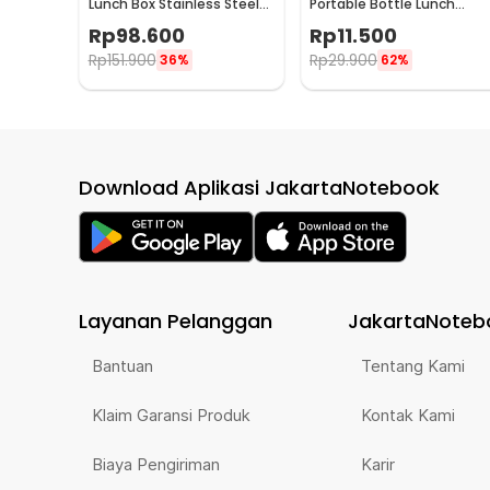
Lunch Box Stainless Steel
Portable Bottle Lunch
304 1.3L 4 Grid - U-4
Container 1L with Fork -
Rp
98.600
Rp
11.500
RF20
Rp
151.900
Rp
29.900
36%
62%
Download Aplikasi JakartaNotebook
Layanan Pelanggan
JakartaNoteb
Bantuan
Tentang Kami
Klaim Garansi Produk
Kontak Kami
Biaya Pengiriman
Karir