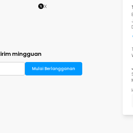
X
kirim mingguan
Mulai Berlangganan