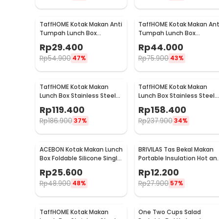
TaffHOME Kotak Makan Anti
TaffHOME Kotak Makan Ant
Tumpah Lunch Box
Tumpah Lunch Box
Stainless Steel 304 350ml
Stainless Steel 304 850ml
Rp
29.400
Rp
44.000
- KT046
- KT273
Rp
54.900
Rp
75.900
47%
43%
TaffHOME Kotak Makan
TaffHOME Kotak Makan
Lunch Box Stainless Steel
Lunch Box Stainless Steel
304 2L Single
304 2L Triple
Rp
119.400
Rp
158.400
Compartment - HS233
Compartment - HS233
Rp
186.900
Rp
237.900
37%
34%
ACEBON Kotak Makan Lunch
BRIVILAS Tas Bekal Makan
Box Foldable Silicone Single
Portable Insulation Hot an
Layer 550ml - ACB55
Cold Lunch Bag - EI23
Rp
25.600
Rp
12.200
Rp
48.900
Rp
27.900
48%
57%
TaffHOME Kotak Makan
One Two Cups Salad