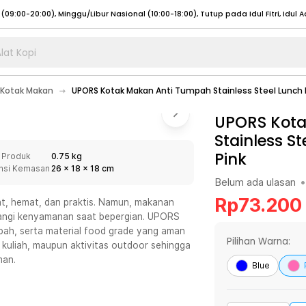
lat Kopi
umat (07:00 - 20:00), Sabtu - Minggu (08:00 - 20:00), Tutup pada Idul Fitri
Sele
Kotak Makan
UPORS Kotak Makan Anti Tumpah Stainless Steel Lunch Bo
:00 - 20:00), Sabtu - Minggu/ Libur Nasional (08:00 - 17:00)
Selengkapnya
:00 - 20:00), Sabtu - Minggu/ Libur Nasional (08:00 - 17:00)
UPORS Kota
Selengkapnya
Stainless St
 (09:00-20:00), Minggu/Libur Nasional (12:00-20:00), Tutup pada Idul Fitri
Sele
Pink
 Produk
0.75 kg
 (09:00-20:00), Minggu/Libur Nasional (12:00-20:00), Tutup pada Idul Fitri
Sele
nsi Kemasan
26
x
18
x
18
cm
Belum ada ulasan
•
Rp
73.200
hat, hemat, dan praktis. Namun, makanan
rangi kenyamanan saat bepergian. UPORS
umpah, serta material food grade yang aman
umat (07:00 - 20:00), Sabtu - Minggu (08:00 - 20:00), Tutup pada Idul Fitri
Sele
Pilihan Warna:
, kuliah, maupun aktivitas outdoor sehingga
man.
:00 - 20:00), Sabtu - Minggu/ Libur Nasional (08:00 - 17:00)
Selengkapnya
Blue
:00 - 20:00), Sabtu - Minggu/ Libur Nasional (08:00 - 17:00)
Selengkapnya