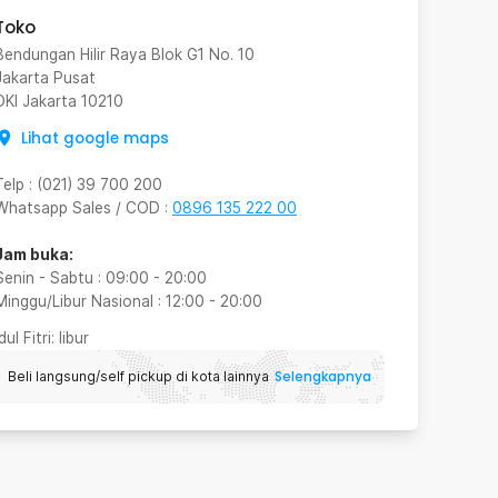
Toko
Bendungan Hilir Raya Blok G1 No. 10
Jakarta Pusat
DKI Jakarta
10210
Lihat google maps
Telp
:
(021) 39 700 200
Whatsapp Sales / COD
:
0896 135 222 00
Jam buka:
Senin - Sabtu
:
09:00
-
20:00
Minggu/Libur Nasional
:
12:00
-
20:00
Idul Fitri
: libur
Selengkapnya
Beli langsung/self pickup di kota lainnya