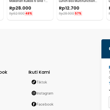
Makanan Kulkas 6 Grid -
Lunch Box Multifunction
SW810
Stainless Steel 304 550ml
Rp
28.000
Rp
12.700
- AC-21
Rp
52.900
Rp
28.900
48%
57%
ook
Ikuti Kami
Tiktok
Instagram
Facebook