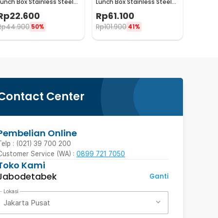
Lunch Box Stainless Steel
Lunch Box Stainless Steel
410 650ml - HS410
Single Layer 850ml - U-30
Rp
22.600
Rp
61.100
Rp
44.900
Rp
101.900
50%
41%
Contact Center
Pembelian Online
Telp : (021) 39 700 200
Customer Service (WA) :
0899 721 7050
Toko Kami
Jabodetabek
Ganti
Lokasi
Jakarta Pusat