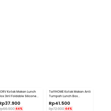
LORV Kotak Makan Lunch
TaffHOME Kotak Makan Anti
Box 3in1 Foldable Silicone
Tumpah Lunch Box
300ml 600ml 1200ml - B1
Stainless Steel 304 850ml
Rp
37.900
Rp
41.500
- KT046
Rp
66.900
Rp
72.900
44%
44%