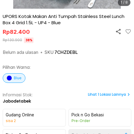
1 / 8
UPORS Kotak Makan Anti Tumpah Stainless Steel Lunch
Box 4 Grid 1.5L - UP4
-
Blue
Rp
82.400
Rp
130.900
38
%
Belum ada ulasan
•
SKU
7CHZDEBL
Pilihan Warna:
Blue
Lihat
1
Lokasi Lainnya
Informasi Stok:
Jabodetabek
Gudang Online
Pick n Go Bekasi
sisa
2
Pre-Order