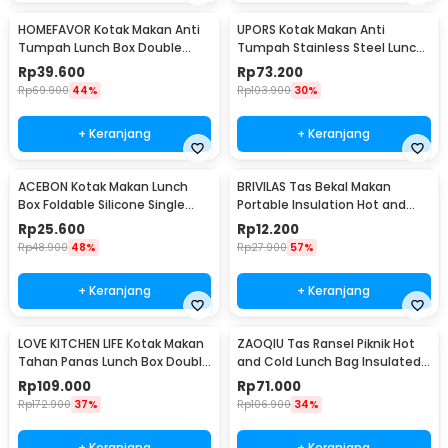
HOMEFAVOR Kotak Makan Anti
UPORS Kotak Makan Anti
Tumpah Lunch Box Double
Tumpah Stainless Steel Lunch
Layer 3 Grid 1.2L - HF225
Box 3 Grid 1.3L - UP3
Rp
39.600
Rp
73.200
Rp
69.900
44%
Rp
103.900
30%
+ Keranjang
+ Keranjang
ACEBON Kotak Makan Lunch
BRIVILAS Tas Bekal Makan
Box Foldable Silicone Single
Portable Insulation Hot and
Layer 550ml - ACB55
Cold Lunch Bag - EI23
Rp
25.600
Rp
12.200
Rp
48.900
48%
Rp
27.900
57%
+ Keranjang
+ Keranjang
LOVE KITCHEN LIFE Kotak Makan
ZAOQIU Tas Ransel Piknik Hot
Tahan Panas Lunch Box Double
and Cold Lunch Bag Insulated
Layer - YM8686/YM9645
Backpack - YY29
Rp
109.000
Rp
71.000
Rp
172.900
37%
Rp
106.900
34%
+ Keranjang
+ Keranjang