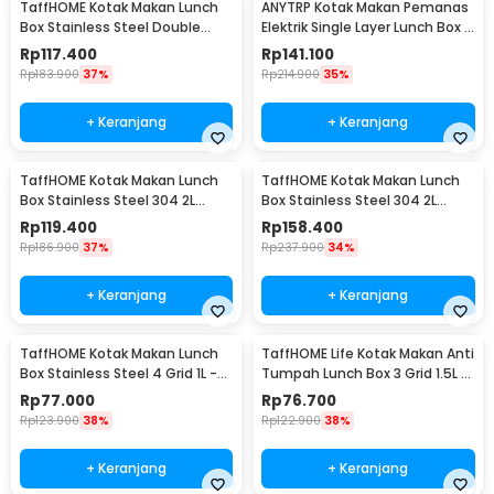
TaffHOME Kotak Makan Lunch
ANYTRP Kotak Makan Pemanas
Box Stainless Steel Double
Elektrik Single Layer Lunch Box 2
Layer 1.4L Grid 4 - J274
Bowl 1.2L - DFH-C01
Rp
117.400
Rp
141.100
Rp
183.900
37%
Rp
214.900
35%
+ Keranjang
+ Keranjang
TaffHOME Kotak Makan Lunch
TaffHOME Kotak Makan Lunch
Box Stainless Steel 304 2L
Box Stainless Steel 304 2L
Single Compartment - HS233
Triple Compartment - HS233
Rp
119.400
Rp
158.400
Rp
186.900
37%
Rp
237.900
34%
+ Keranjang
+ Keranjang
TaffHOME Kotak Makan Lunch
TaffHOME Life Kotak Makan Anti
Box Stainless Steel 4 Grid 1L -
Tumpah Lunch Box 3 Grid 1.5L -
LB0919
CPL050
Rp
77.000
Rp
76.700
Rp
123.900
38%
Rp
122.900
38%
+ Keranjang
+ Keranjang