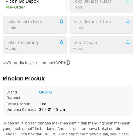
Pick n Go Depok
Toko Jakarta Pusat
Pre-Order
Habis
Toko Jakarta Barat
Toko Jakarta Utara
Habis
Habis
Toko Tangerang
Toko Cikupa
Habis
Habis
Tersedia bayar di tempat (COD)
Rincian Produk
Brand
UPORS
Garansi
-
Berat Produk
1 kg
Dimensi Kemasan
27
x
21
x
8
cm
Sudah mulai bosan dengan makanan kantin dan menginginkan makanan
yang lebih sehat? Itu tandanya Anda harus membawa bekal sendiri.
Dengan lunch box dari UPORS, Anda dapat membawa buah, sayur, nasi,