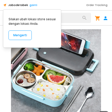
Jabodetabek
ganti
Order Tracking
Alat Kopi
Silakan ubah lokasi store sesuai
dengan lokasi Anda.
Mengerti