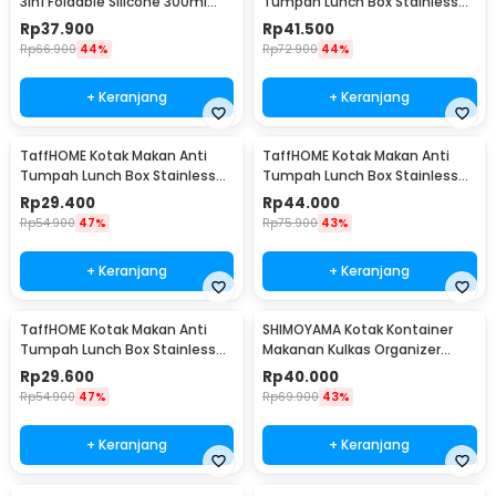
3in1 Foldable Silicone 300ml
Tumpah Lunch Box Stainless
600ml 1200ml - B1
Steel 304 850ml - KT046
Rp
37.900
Rp
41.500
Rp
66.900
44%
Rp
72.900
44%
+ Keranjang
+ Keranjang
TaffHOME Kotak Makan Anti
TaffHOME Kotak Makan Anti
Tumpah Lunch Box Stainless
Tumpah Lunch Box Stainless
Steel 304 350ml - KT046
Steel 304 850ml - KT273
Rp
29.400
Rp
44.000
Rp
54.900
47%
Rp
75.900
43%
+ Keranjang
+ Keranjang
TaffHOME Kotak Makan Anti
SHIMOYAMA Kotak Kontainer
Tumpah Lunch Box Stainless
Makanan Kulkas Organizer
Steel 304 350ml - KT273
Drainer with Lid 1.7L - RFS49
Rp
29.600
Rp
40.000
Rp
54.900
47%
Rp
69.900
43%
+ Keranjang
+ Keranjang