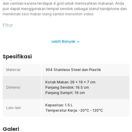
dan cemilan karena terdapat 4 grid untuk memisahkan makanan. Anda
pun dapat menggunakan tempat sendok sebagai stand handphone dan
menikmati sesi makan siang sambil menonton video.
Fitur
4 Grid untuk Nutrisi Komplit
Lebih Banyak
Tidak hanya dua jenis makanan, Anda dapat membawa sayur, nasi,
buah, dan camilan kesukaan Anda tanpa harus mencampurnya jadi
satu. Hal ini berkat 4 grid yang dapat memisahkan beragam
Spesifikasi
makanan bernutrisi yang Anda bawa.
Kunci 4 Sisi Anti Tumpah
Material
304 Stainless Steel dan Plastik
Anda dapat membawa makanan berkuah tanpa khawatir lunch box
akan bocor. Lunch box ini telah dilengkapi pengunci 4 sisi yang
mampu mencegah kebocoran. Anda dapat menyimpan kotak
Kotak Makan: 26 x 19 x 7 cm
Dimensi
makan di dalam tas dengan aman.
Panjang Sendok: 16.5 cm
Panjang Sumpit: 16 cm
Makanan Hangat Lebih Nikmat
Tak perlu microwave untuk menghangatkan makanan. Anda dapat
Kapasitas: 1.5 L
mengisi bagian bawah kotak makan dengan air panas untuk
Lain-lain
Temperatur Kerja: -20℃ - 120℃
menghangatkan makanan di atasnya. Cara yang sangat mudah
untuk menikmati makanan hangat.
Alat Makan Telah Tersedia
Galeri
Anda akan mendapatkan sendok dan sumpit yang dapat diletakkan