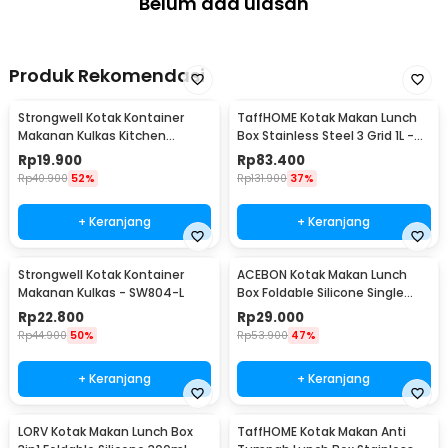
Belum ada ulasan
Produk Rekomendasi
Strongwell Kotak Kontainer
TaffHOME Kotak Makan Lunch
Makanan Kulkas Kitchen
Box Stainless Steel 3 Grid 1L -
Storage Food Box - SW804-M
OU1000
Rp
19.900
Rp
83.400
Rp
40.900
52%
Rp
131.900
37%
+ Keranjang
+ Keranjang
Strongwell Kotak Kontainer
ACEBON Kotak Makan Lunch
Makanan Kulkas - SW804-L
Box Foldable Silicone Single
Layer 800ml - TN99
Rp
22.800
Rp
29.000
Rp
44.900
50%
Rp
53.900
47%
+ Keranjang
+ Keranjang
LORV Kotak Makan Lunch Box
TaffHOME Kotak Makan Anti