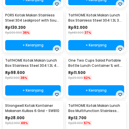
PORS Kotak Makan Stainless
TaffHOME Kotak Makan Lunch
Steel 304 Leakproof with Soup
Box Stainless Steel 304 1.3L 3
Bowl 5 Grid - P-5
Grid - U-4
Rp
130.200
Rp
92.000
Rp
200.900
36%
Rp
143.900
37%
+ Keranjang
+ Keranjang
TaffHOME Kotak Makan Lunch
One Two Cups Salad Portable
Box Stainless Steel 304 1.3L 4
Bottle Lunch Container 1L with
Grid - U-4
Fork - RF20
Rp
98.600
Rp
11.500
Rp
151.900
36%
Rp
29.900
62%
+ Keranjang
+ Keranjang
Strongwell Kotak Kontainer
TaffHOME Kotak Makan Lunch
Makanan Kulkas 6 Grid - SW810
Box Multifunction Stainless
Steel 304 550ml - AC-21
Rp
28.000
Rp
12.700
Rp
52.900
48%
Rp
28.900
57%