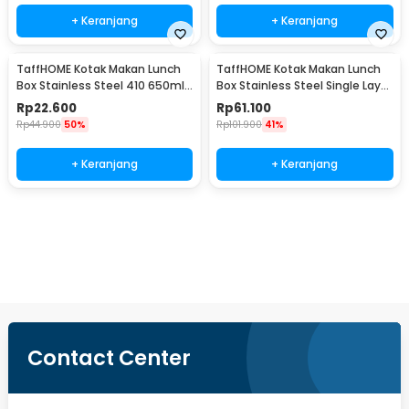
+ Keranjang
+ Keranjang
TaffHOME Kotak Makan Lunch
TaffHOME Kotak Makan Lunch
Box Stainless Steel 410 650ml
Box Stainless Steel Single Layer
- HS410
850ml - U-30
Rp
22.600
Rp
61.100
Rp
44.900
50%
Rp
101.900
41%
+ Keranjang
+ Keranjang
Beli Sekarang
Contact Center