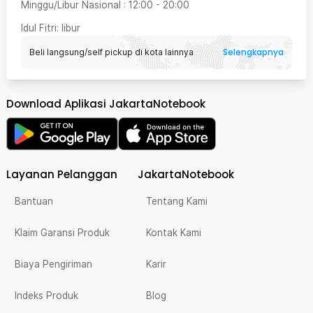
Minggu/Libur Nasional
:
12:00
-
20:00
Idul Fitri
: libur
Selengkapnya
Beli langsung/self pickup di kota lainnya
Download Aplikasi JakartaNotebook
Layanan Pelanggan
JakartaNotebook
Bantuan
Tentang Kami
Klaim Garansi Produk
Kontak Kami
Biaya Pengiriman
Karir
Indeks Produk
Blog