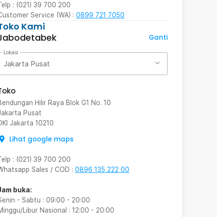
Telp : (021) 39 700 200
Customer Service (WA) :
0899 721 7050
Toko Kami
Jabodetabek
Ganti
Lokasi
Jakarta Pusat
Toko
Bendungan Hilir Raya Blok G1 No. 10
Jakarta Pusat
DKI Jakarta
10210
Lihat google maps
Telp
:
(021) 39 700 200
Whatsapp Sales / COD
:
0896 135 222 00
Jam buka:
Senin - Sabtu
:
09:00
-
20:00
Minggu/Libur Nasional
:
12:00
-
20:00