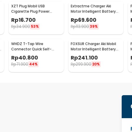
XZT Plug Mobil USB
Extractme Charger Aki
Cigarette Plug Power
Motor Intelligent Battery
Socket 5 V to 12 V -
Charger 12V 2A - H-2
Rp
16.700
Rp
69.600
XZT0017
Rp
34.900
Rp
113.900
53%
39%
WHDZ T-Tap Wire
FOXSUR Charger Aki Mobil
Connector Quick Self-
Motor Intelligent Battery
8
Stripping 120 PCS - SC7
Charger12/24V 10A -
Rp
40.800
Rp
241.100
FBC122410D
Rp
71.900
Rp
299.900
44%
20%