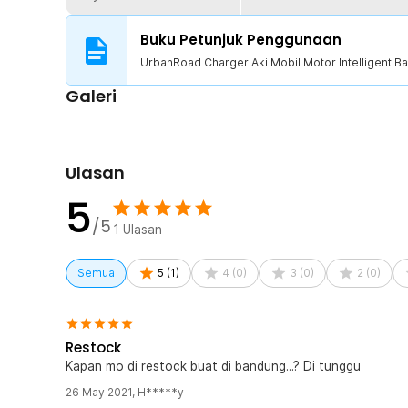
1 x UrbanRoad Charger Aki Mobil Motor Intelligent B
1 x Panduan Penggunaan
Buku Petunjuk Penggunaan
UrbanRoad Charger Aki Mobil Motor Intelligent Ba
Galeri
Ulasan
5
/5
1
Ulasan
Semua
5
(
1
)
4
(
0
)
3
(
0
)
2
(
0
)
Restock
Kapan mo di restock buat di bandung...? Di tunggu
26 May 2021
,
H*****y