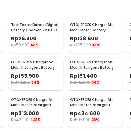
Tirol Tester Baterai Digital
OTOHEROES Charger Aki
Battery Checker 12V 6 LED -
Mobil Motor Battery
BJ-803
Charger EU Plug 12/24V 10A
Rp
26.900
Rp
138.600
- UD21
Rp
50.900
Rp
205.900
48%
33%
OTOHEROES Charger Aki
OTOHEROES Charger Aki
Mobil Intelligent Battery
Mobil Intelligent Battery
Charger 12V/24V 10A - MF-2
Charger 12V/24V 10A - MF-
Rp
153.900
Rp
191.400
2B
Rp
231.900
Rp
288.900
34%
34%
OTOHEROES Charger Aki
OTOHEROES Charger Aki
y
Mobil Motor Intelligent
Mobil Motor Intelligent
Battery Charger 12V/24V -
Battery Charger 12V/24V -
Rp
313.000
Rp
434.600
AJ-618D
AJ-618A
Rp
428.900
Rp
595.900
28%
28%