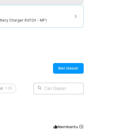
attery Charger 6V/12V - MF1
ttery Charger 6V/12V - MF1
Beri Ulasan
1
(
0
)
Cari Ulasan
Membantu (
1
)