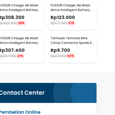
FOXSUR Charger Aki Mobil
FOXSUR Charger Aki Mobil
Motor Intelligent Battery
Motor Intelligent Battery
Charger 12V/24V 12A -
Charger 6V/12V 2A -
Rp
308.300
Rp
123.000
FBC122412D
FBC061202D
Rp
422.900
Rp
177.900
28%
31%
FOXSUR Charger Aki Mobil
Taffware Terminal Wire
Motor Intelligent Battery
Crimp Connector Spade Kit
Charger 12-24V 12A -
120 PCS - SC7
Rp
307.400
Rp
9.700
FBC122412D
Rp
387.900
Rp
23.900
21%
60%
Contact Center
Pembelian Online