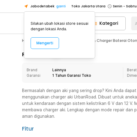
Jabodetabek
ganti
Toko Jakarta Utara
Toko Tangerang
Kategori
A
Silakan ubah lokasi store sesuai
Toko Cikupa
dengan lokasi Anda.
Pick n Go Jakarta Barat
Senin - J
Hobby
Mobil
Jump Starter, Aki & Charger Baterai Oto
Mengerti
Pick n Go Bekasi
Senin - Jumat (08
Pick n Go Depok
Senin - Jumat (08
Rincian Produk
Toko Jakarta Pusat
Senin - Sabtu
Brand
Lainnya
Berat
Toko Jakarta Barat
Senin - Sabtu
Garansi
1 Tahun Garansi Toko
Dime
Toko Jakarta Utara
Toko Tangerang
Bermasalah dengan aki yang sering drop? Kini Anda dapat
menggunakan charger aki UrbanRoad. Dibuat untuk aneka j
Toko Cikupa
untuk kendaraan dengan sistem kelistrikan 6 V dan 12 V
Pick n Go Jakarta Barat
Senin - J
membawa charger aki. Lengkap dengan mode repair dan p
aman digunakan.
Pick n Go Bekasi
Senin - Jumat (08
Pick n Go Depok
Senin - Jumat (08
Fitur