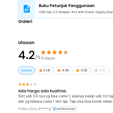
Buku Petunjuk Penggunaan
Kelengkapan Produk
USB Hub 3.0 Adapter 4in1 with Power Supply Exte
Rincian yang Anda dapatkan untuk pembelian produk ini
Galeri
1 x USB Hub 3.0 Adapter 4in1 with Power Supply Ext
Ulasan
4.2
/5
9
Ulasan
Semua
5
(
3
)
4
(
4
)
3
(
2
)
2
(
0
)
Ada harga ada kualitas.
Slot usb 3.0 nya yg bisa cuma 1, sisanya bukan usb 3.0 t
dan yg kebaca cuma 1 slot aja. Tapi sisa bisa konek selain
12 Nov 2023
,
A*****g
Verified Buyer