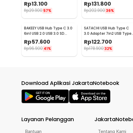
Adaptor - KU180
Card Reader Storage -
Rp
13.100
Rp
131.800
DC516B
Rp
29.900
Rp
202.900
57%
36%
BAKEEY USB Hub Type C 3.0
SATACHI USB Hub Type C
6in1 USB 2.0 USB 3.0 SD
3.0 Adapter 7in2 USB Type
Micro SD HDMI PD QC - BK6
C HDMI MicroSD PD TF - BYL
Rp
57.600
Rp
122.700
2101
Rp
96.900
Rp
178.900
41%
32%
Download Aplikasi JakartaNotebook
Layanan Pelanggan
JakartaNoteb
Bantuan
Tentang Kami