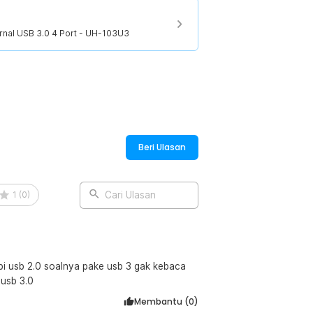
rnal USB 3.0 4 Port - UH-103U3
:
ernal USB 3.0-103U3
Beri Ulasan
1
(
0
)
Cari Ulasan
api usb 2.0 soalnya pake usb 3 gak kebaca
 usb 3.0
Membantu (
0
)