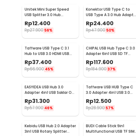
Unitek Mini Super Speed
Konektor USB Type C to
USB Splitter 3.0 Hub
USB Type A 3.0 Hub Adapto
Transmission Portable 3
Super Speed 5Gbps 4 Port
Rp
12.400
Rp
24.400
Port - Y-2153
- RXD-103U3
Rp
27.900
Rp
47.900
56%
50%
Taffware USB Type C 3.1
CHIPAL USB Hub Type C 3.0
Hub to USB 3.0 HDMI USB
Adapter 6in1 USB SD TF
Type C Female - HPQ1034
HDMI 4K PD - T62
Rp
37.400
Rp
117.600
Rp
66.900
Rp
184.900
45%
37%
EASYIDEA USB Hub 3.0
Taffware USB HUB Type C
Adapter 4in1 USB Saklar On
3.0 Adapter 4in1 USB 3.0
Off with Power Supply -
dan USB 2.0 - C809
Rp
31.300
Rp
12.500
U9103
Rp
57.900
Rp
28.900
46%
57%
Kebidu USB Hub 2.0 Adapter
BUDI Cable Stick 9in1
3in1 USB Rotary Splitter
Multifunctional USB TF SIM