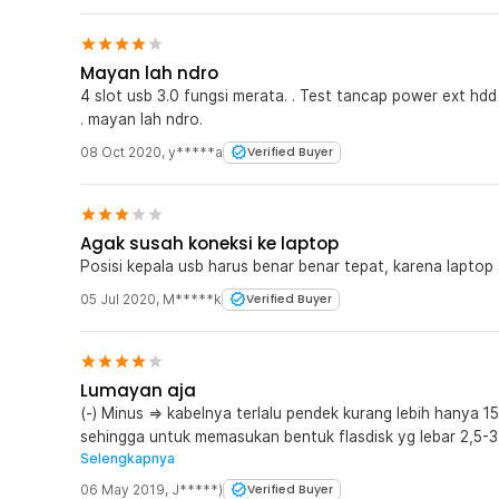
Mayan lah ndro
4 slot usb 3.0 fungsi merata. . Test tancap power ext hdd
. mayan lah ndro.
08 Oct 2020
,
y*****a
Verified Buyer
Agak susah koneksi ke laptop
Posisi kepala usb harus benar benar tepat, karena laptop
05 Jul 2020
,
M*****k
Verified Buyer
Lumayan aja
(-) Minus => kabelnya terlalu pendek kurang lebih hanya 15
sehingga untuk memasukan bentuk flasdisk yg lebar 2,5-
Selengkapnya
sebelahnya tidak bisa digunakan oleh flasdisk lain
06 May 2019
,
J*****)
Verified Buyer