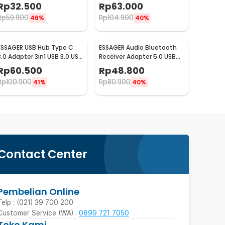
USB Type C - GEN23
HDMI SD TF USB Type C - K1
Rp
32.500
Rp
63.000
Rp
59.900
Rp
104.900
46%
40%
ESSAGER USB Hub Type C
ESSAGER Audio Bluetooth
3.0 Adapter 3in1 USB 3.0 USB
Receiver Adapter 5.0 USB
2.0 5Gbps - EHBC03-FY0G-
AUX Spring Wire - EB01
Rp
60.500
Rp
48.800
P
Rp
100.900
Rp
80.900
41%
40%
Contact Center
Pembelian Online
Telp : (021) 39 700 200
Customer Service (WA) :
0899 721 7050
Toko Kami