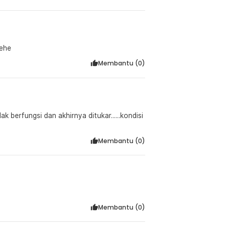
hehe
Membantu (
0
)
 berfungsi dan akhirnya ditukar......kondisi
Membantu (
0
)
Membantu (
0
)