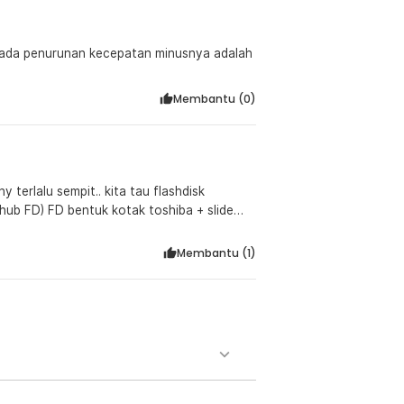
k ada penurunan kecepatan minusnya adalah
Membantu (
0
)
hiba + slide
1 FD slim EMT kykny hrus beli
Membantu (
1
)