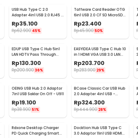
USB Hub Type C 2.0
Taffware Card Reader OTG
r
Adapter 4in1 USB 2.0 RJ45 -
6in1 USB 2.0 CF SD MicroSD
SYZD-LAN100+U2
MMC MS XD Card - SHTC-
Rp
35.100
Rp
23.400
08
Rp
62.900
Rp
45.900
45%
50%
EDUP USB Type C Hub 5in1
EASYIDEA USB Type C Hub 10
LAN HDTV Pass Through
in 1 HDMI VGA USB 3.0 LAN
Charging - YC-206
RJ45 Card Reader - VD76
Rp
130.300
Rp
203.700
Rp
200.900
Rp
283.900
36%
29%
OEING USB Hub 2.0 Adaptor
BCase Classic Car USB Hub
7in1 USB Saklar On Off - U911
2.0 Adapter 4in1 USB -
DSHJ-B-1903
Rp
19.100
Rp
324.300
Rp
38.900
Rp
444.900
51%
28%
Rdxone Desktop Charger
Docktion Hub USB Type C
PD Quick Charging Smart
3.0 Adaptor 11in1 USB HDMI