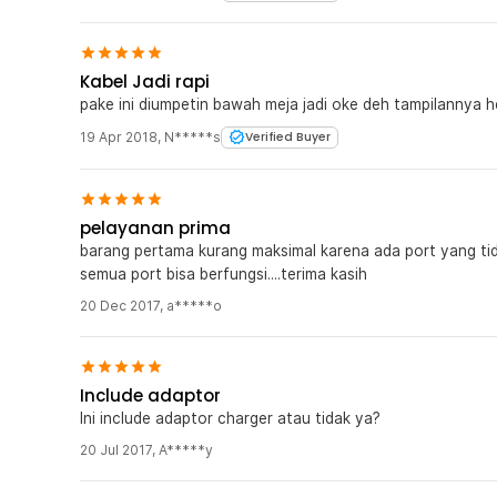
Kabel Jadi rapi
pake ini diumpetin bawah meja jadi oke deh tampilannya 
19 Apr 2018
,
N*****s
Verified Buyer
pelayanan prima
barang pertama kurang maksimal karena ada port yang tidak
semua port bisa berfungsi....terima kasih
20 Dec 2017
,
a*****o
Include adaptor
Ini include adaptor charger atau tidak ya?
20 Jul 2017
,
A*****y