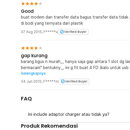
Good
buat modem dan transfer data bagus transfer data tida
di bodi yang ternyata dari plastik
07 Aug 2015
,
F*****u
Verified Buyer
gap kurang
barang bgus n murah,,, hanya saja gap antara 1 slot dg lainy terlalu sempit.. kita tau flashdisk
bermacam" bentukny,,, ini g fit buat 4 FD (kalo untuk usb hub FD) FD bentuk kotak tos
Selengkapnya
masi g muat,, ane test,, 4 slot hanya isa di isi FD Toshiba slide 2, n 
kabel M-F,,,
04 Jun 2015
,
F*****m
Verified Buyer
FAQ
Ini include adaptor charger atau tidak ya?
Produk Rekomendasi