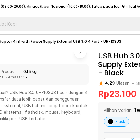
lat Kopi
umat (07:00 - 20:00), Sabtu - Minggu (08:00 - 20:00), Tutup pada Idul Fitri
Sele
dapter 4in1 with Power Supply External USB 3.0 4 Port - UH-103U3
:00 - 20:00), Sabtu - Minggu/ Libur Nasional (08:00 - 17:00)
Selengkapnya
:00 - 20:00), Sabtu - Minggu/ Libur Nasional (08:00 - 17:00)
USB Hub 3.0
Selengkapnya
Supply Exte
 (09:00-20:00), Minggu/Libur Nasional (12:00-20:00), Tutup pada Idul Fitri
Sele
-
Black
 Produk
0.15 kg
 (09:00-20:00), Minggu/Libur Nasional (12:00-20:00), Tutup pada Idul Fitri
Sele
nsi Kemasan
: -
•
S
4.2
9
Ulasan
Rp
23.100
bil? USB Hub 3.0 UH-103U3 hadir dengan 4
nsfer data lebih cepat dan penggunaan
 eksternal, USB hub ini sangat cocok untuk
umat (07:00 - 20:00), Sabtu - Minggu (08:00 - 20:00), Tutup pada Idul Fitri
Sele
Pilihan Varian:
1
W
eksternal, flashdisk, mouse, keyboard,
iliki port USB terbatas.
:00 - 20:00), Sabtu - Minggu/ Libur Nasional (08:00 - 17:00)
Selengkapnya
Black
:00 - 20:00), Sabtu - Minggu/ Libur Nasional (08:00 - 17:00)
Selengkapnya