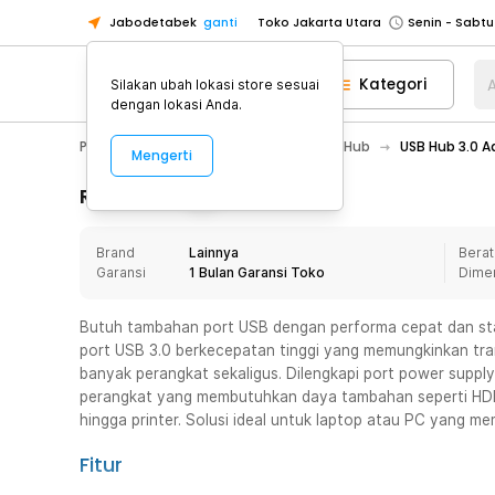
Jabodetabek
ganti
Toko Jakarta Utara
Toko Tangerang
Kategori
A
Silakan ubah lokasi store sesuai
Toko Cikupa
dengan lokasi Anda.
Pick n Go Jakarta Barat
Senin - J
PC & Laptop
Aksesoris USB
USB Hub
USB Hub 3.0 A
Mengerti
Pick n Go Bekasi
Senin - Jumat (08
Pick n Go Depok
Senin - Jumat (08
Rincian Produk
Toko Jakarta Pusat
Senin - Sabtu
Brand
Lainnya
Berat
Toko Jakarta Barat
Senin - Sabtu
Garansi
1 Bulan Garansi Toko
Dime
Toko Jakarta Utara
Toko Tangerang
Butuh tambahan port USB dengan performa cepat dan sta
port USB 3.0 berkecepatan tinggi yang memungkinkan tra
Toko Cikupa
banyak perangkat sekaligus. Dilengkapi port power supply
Pick n Go Jakarta Barat
Senin - J
perangkat yang membutuhkan daya tambahan seperti HDD 
hingga printer. Solusi ideal untuk laptop atau PC yang mem
Pick n Go Bekasi
Senin - Jumat (08
Pick n Go Depok
Senin - Jumat (08
Fitur