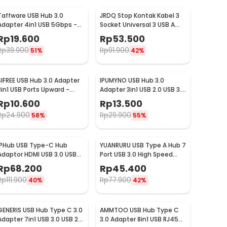
Taffware USB Hub 3.0
JRDQ Stop Kontak Kabel 3
Adapter 4in1 USB 5Gbps -
Socket Universal 3 USB A
303
1.8M 10A 250V 2500W -
Rp
19.600
Rp
53.500
JR033
Rp
39.900
Rp
91.900
51%
42%
SIFREE USB Hub 3.0 Adapter
IPUMYNO USB Hub 3.0
3in1 USB Ports Upward -
Adapter 3in1 USB 2.0 USB 3.0
ZG163
- A809
Rp
10.600
Rp
13.500
Rp
24.900
Rp
29.900
58%
55%
IPHub USB Type-C Hub
YUANRURU USB Type A Hub 7
Adaptor HDMI USB 3.0 USB
Port USB 3.0 High Speed
Type C - YG-2121
Extender - Y445
Rp
68.200
Rp
45.400
Rp
111.900
Rp
77.900
40%
42%
GENERIS USB Hub Type C 3.0
AMMTOO USB Hub Type C
Adapter 7in1 USB 3.0 USB 2.0
3.0 Adapter 8in1 USB RJ45