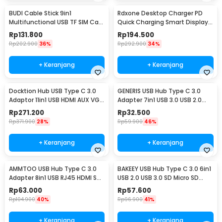
BUDI Cable Stick 9in1
Rdxone Desktop Charger PD
Multifunctional USB TF SIM Card
Quick Charging Smart Display
Reader Storage - DC516B
USB Type A 40W - WLX-A9+
Rp
131.800
Rp
194.500
Rp
202.900
36%
Rp
292.900
34%
+ Keranjang
+ Keranjang
Docktion Hub USB Type C 3.0
GENERIS USB Hub Type C 3.0
Adaptor 11in1 USB HDMI AUX VGA
Adapter 7in1 USB 3.0 USB 2.0
SD TF RJ45 - BYL-2003
USB Type C - GEN23
Rp
271.200
Rp
32.500
Rp
371.900
28%
Rp
59.900
46%
+ Keranjang
+ Keranjang
AMMTOO USB Hub Type C 3.0
BAKEEY USB Hub Type C 3.0 6in1
Adapter 8in1 USB RJ45 HDMI SD
USB 2.0 USB 3.0 SD Micro SD
TF USB Type C - K1
HDMI PD QC - BK6
Rp
63.000
Rp
57.600
Rp
104.900
40%
Rp
96.900
41%
+ Keranjang
+ Keranjang