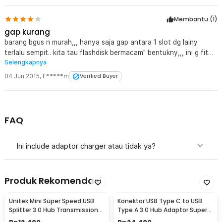
Membantu (
1
)
gap kurang
barang bgus n murah,,, hanya saja gap antara 1 slot dg lainy
terlalu sempit.. kita tau flashdisk bermacam" bentukny,,, ini g fit
Selengkapnya
buat 4 FD (kalo untuk usb hub FD) FD bentuk kotak toshiba +
slide masi g muat,, ane test,, 4 slot hanya isa di isi FD Toshiba
04 Jun 2015
,
F*****m
Verified Buyer
slide 2, n 1 FD slim EMT kykny hrus beli kabel M-F,,,
FAQ
Ini include adaptor charger atau tidak ya?
Produk Rekomendasi
Unitek Mini Super Speed USB
Konektor USB Type C to USB
Splitter 3.0 Hub Transmission
Type A 3.0 Hub Adaptor Super
Portable 3 Port - Y-2153
Speed 5Gbps 4 Port - RXD-