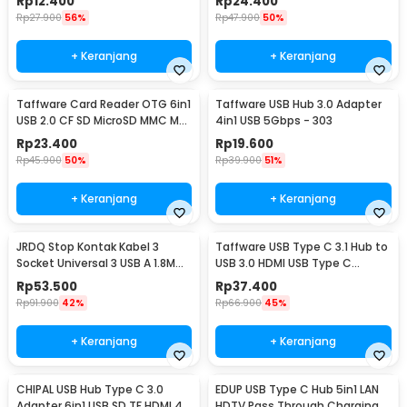
Rp
12.400
Rp
24.400
103U3
Rp
27.900
56%
Rp
47.900
50%
+ Keranjang
+ Keranjang
Taffware Card Reader OTG 6in1
Taffware USB Hub 3.0 Adapter
USB 2.0 CF SD MicroSD MMC MS
4in1 USB 5Gbps - 303
XD Card - SHTC-08
Rp
23.400
Rp
19.600
Rp
45.900
50%
Rp
39.900
51%
+ Keranjang
+ Keranjang
JRDQ Stop Kontak Kabel 3
Taffware USB Type C 3.1 Hub to
Socket Universal 3 USB A 1.8M
USB 3.0 HDMI USB Type C
10A 250V 2500W - JR033
Female - HPQ1034
Rp
53.500
Rp
37.400
Rp
91.900
42%
Rp
66.900
45%
+ Keranjang
+ Keranjang
CHIPAL USB Hub Type C 3.0
EDUP USB Type C Hub 5in1 LAN
Adapter 6in1 USB SD TF HDMI 4K
HDTV Pass Through Charging -