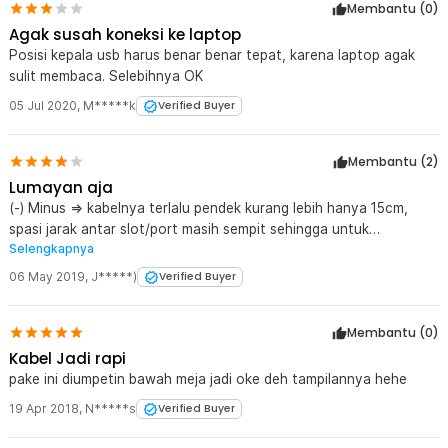
Membantu (
0
)
Agak susah koneksi ke laptop
Posisi kepala usb harus benar benar tepat, karena laptop agak
sulit membaca. Selebihnya OK
05 Jul 2020
,
M*****k
Verified Buyer
Membantu (
2
)
Lumayan aja
(-) Minus => kabelnya terlalu pendek kurang lebih hanya 15cm,
spasi jarak antar slot/port masih sempit sehingga untuk
Selengkapnya
memasukan bentuk flasdisk yg lebar 2,5-3 cm akan makan tempat
maka slot sebelahnya tidak bisa digunakan oleh flasdisk lain
06 May 2019
,
J*****)
Verified Buyer
Membantu (
0
)
Kabel Jadi rapi
pake ini diumpetin bawah meja jadi oke deh tampilannya hehe
19 Apr 2018
,
N*****s
Verified Buyer