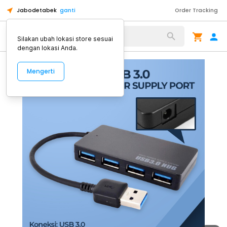
Jabodetabek
ganti
Order Tracking
Alat Kopi
Silakan ubah lokasi store sesuai
dengan lokasi Anda.
Mengerti