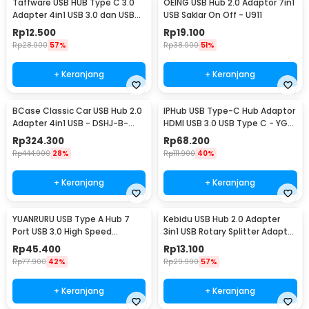
Taffware USB HUB Type C 3.0
OEING USB Hub 2.0 Adaptor 7in1
Adapter 4in1 USB 3.0 dan USB
USB Saklar On Off - U911
2.0 - C809
Rp
12.500
Rp
19.100
Rp
28.900
57%
Rp
38.900
51%
+ Keranjang
+ Keranjang
BCase Classic Car USB Hub 2.0
IPHub USB Type-C Hub Adaptor
Adapter 4in1 USB - DSHJ-B-
HDMI USB 3.0 USB Type C - YG-
1903
2121
Rp
324.300
Rp
68.200
Rp
444.900
28%
Rp
111.900
40%
+ Keranjang
+ Keranjang
YUANRURU USB Type A Hub 7
Kebidu USB Hub 2.0 Adapter
Port USB 3.0 High Speed
3in1 USB Rotary Splitter Adaptor
Extender - Y445
- KU180
Rp
45.400
Rp
13.100
Rp
77.900
42%
Rp
29.900
57%
+ Keranjang
+ Keranjang