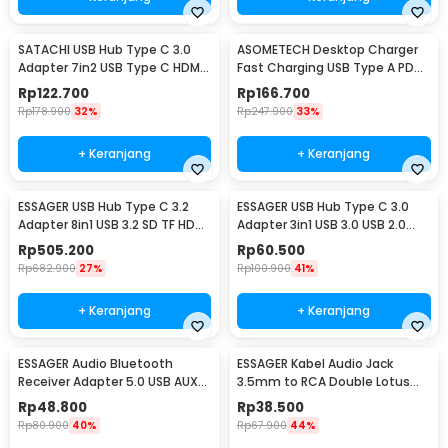
SATACHI USB Hub Type C 3.0
ASOMETECH Desktop Charger
Adapter 7in2 USB Type C HDMI
Fast Charging USB Type A PD
MicroSD PD TF - BYL-2101
QC 8 Port 40W - WLX-A9D
Rp
122.700
Rp
166.700
Rp
178.900
32%
Rp
247.900
33%
+ Keranjang
+ Keranjang
ESSAGER USB Hub Type C 3.2
ESSAGER USB Hub Type C 3.0
Adapter 8in1 USB 3.2 SD TF HDMI
Adapter 3in1 USB 3.0 USB 2.0
SSD PD 100W - ES-TA08
5Gbps - EHBC03-FY0G-P
Rp
505.200
Rp
60.500
Rp
682.900
27%
Rp
100.900
41%
+ Keranjang
+ Keranjang
ESSAGER Audio Bluetooth
ESSAGER Kabel Audio Jack
Receiver Adapter 5.0 USB AUX
3.5mm to RCA Double Lotus
Spring Wire - EB01
Elbow Adapter 3M - EYPWT-
Rp
48.800
Rp
38.500
MYC0G-P
Rp
80.900
40%
Rp
67.900
44%