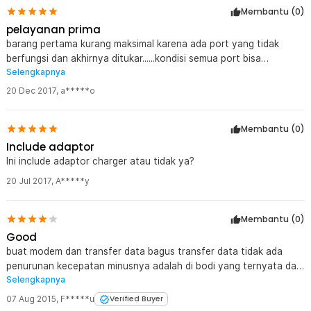
Membantu (
0
)
pelayanan prima
barang pertama kurang maksimal karena ada port yang tidak
berfungsi dan akhirnya ditukar......kondisi semua port bisa
Selengkapnya
berfungsi....terima kasih
20 Dec 2017
,
a*****o
Membantu (
0
)
Include adaptor
Ini include adaptor charger atau tidak ya?
20 Jul 2017
,
A*****y
Membantu (
0
)
Good
buat modem dan transfer data bagus transfer data tidak ada
penurunan kecepatan minusnya adalah di bodi yang ternyata dari
Selengkapnya
plastik
07 Aug 2015
,
F*****u
Verified Buyer