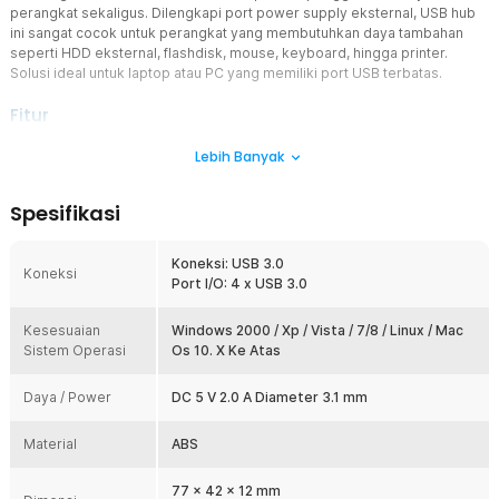
perangkat sekaligus. Dilengkapi port power supply eksternal, USB hub
ini sangat cocok untuk perangkat yang membutuhkan daya tambahan
seperti HDD eksternal, flashdisk, mouse, keyboard, hingga printer.
Solusi ideal untuk laptop atau PC yang memiliki port USB terbatas.
Fitur
Transfer Data Super Cepat USB 3.0
Lebih Banyak
Menggunakan standar USB 3.0 dengan kecepatan hingga 5 Gbps,
sekitar 10x lebih cepat dibanding USB 2.0. Proses transfer file
Spesifikasi
besar seperti video, backup data, atau dokumen kerja menjadi jauh
lebih efisien. Cocok untuk kebutuhan kerja maupun hiburan.
Koneksi: USB 3.0
4 USB 3.0 Hub
Koneksi
Port I/O: 4 x USB 3.0
Menyediakan 4 port USB yang dapat digunakan secara bersamaan.
Anda bisa menghubungkan mouse, keyboard, flashdisk, dan HDD
Kesesuaian
eksternal tanpa perlu sering mencabut-pasang perangkat. Sangat
Windows 2000 / Xp / Vista / 7/8 / Linux / Mac
Sistem Operasi
membantu untuk laptop modern dengan port terbatas.
Os 10. X Ke Atas
Dilengkapi Port Power Supply Eksternal
Daya / Power
DC 5 V 2.0 A Diameter 3.1 mm
Tersedia port DC untuk suplai daya tambahan 5 V 2 A, membantu
menjaga kestabilan daya saat menggunakan perangkat berdaya
Material
besar. Ideal untuk HDD eksternal atau perangkat USB yang sensitif
ABS
terhadap kekurangan daya. Mengurangi risiko disconnect saat
penggunaan.
77 x 42 x 12 mm