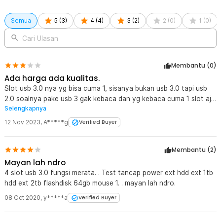
Semua
5
(
3
)
4
(
4
)
3
(
2
)
2
(
0
)
1
(
0
)
Cari Ulasan
Membantu (
0
)
Ada harga ada kualitas.
Slot usb 3.0 nya yg bisa cuma 1, sisanya bukan usb 3.0 tapi usb
2.0 soalnya pake usb 3 gak kebaca dan yg kebaca cuma 1 slot aja.
Selengkapnya
Tapi sisa bisa konek selain usb 3.0
12 Nov 2023
,
A*****g
Verified Buyer
Membantu (
2
)
Mayan lah ndro
4 slot usb 3.0 fungsi merata. . Test tancap power ext hdd ext 1tb
hdd ext 2tb flashdisk 64gb mouse 1. . mayan lah ndro.
08 Oct 2020
,
y*****a
Verified Buyer