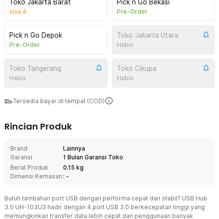
Toko Jakarta Barat
Pick n Go Bekasi
sisa
4
Pre-Order
Pick n Go Depok
Toko Jakarta Utara
Pre-Order
Habis
Toko Tangerang
Toko Cikupa
Habis
Habis
Tersedia bayar di tempat (COD)
Rincian Produk
Brand
Lainnya
Garansi
1 Bulan Garansi Toko
Berat Produk
0.15 kg
Dimensi Kemasan
: -
Butuh tambahan port USB dengan performa cepat dan stabil? USB Hub
3.0 UH-103U3 hadir dengan 4 port USB 3.0 berkecepatan tinggi yang
memungkinkan transfer data lebih cepat dan penggunaan banyak