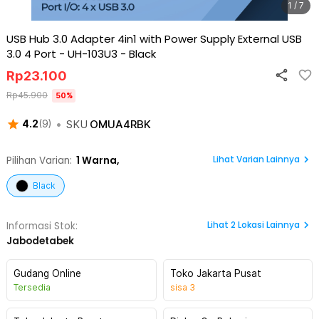
1 / 7
USB Hub 3.0 Adapter 4in1 with Power Supply External USB
3.0 4 Port - UH-103U3
-
Black
Rp
23.100
Rp
45.900
50
%
•
SKU
OMUA4RBK
4.2
(
9
)
Lihat Varian Lainnya
Pilihan Varian:
1
Warna,
Black
Lihat
2
Lokasi Lainnya
Informasi Stok:
Jabodetabek
Gudang Online
Toko Jakarta Pusat
Tersedia
sisa
3