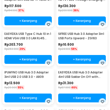
PD - T62
YC-206
Rp
117.600
Rp
130.300
Rp
184.900
37%
Rp
200.900
36%
+ Keranjang
+ Keranjang
EASYIDEA USB Type C Hub 10 in 1
SIFREE USB Hub 3.0 Adapter 3in1
HDMI VGA USB 3.0 LAN RJ45
USB Ports Upward - ZG163
Card Reader - VD76
Rp
203.700
Rp
10.600
Rp
283.900
29%
Rp
24.900
58%
+ Keranjang
+ Keranjang
IPUMYNO USB Hub 3.0 Adapter
EASYIDEA USB Hub 3.0 Adapter
3in1 USB 2.0 USB 3.0 - A809
4in1 USB Saklar On Off with
Power Supply - U9103
Rp
13.500
Rp
31.300
Rp
29.900
55%
Rp
57.900
46%
+ Keranjang
+ Keranjang