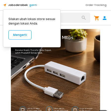
Jabodetabek
ganti
Order Tracking
Alat Kopi
Silakan ubah lokasi store sesuai
dengan lokasi Anda.
Mengerti