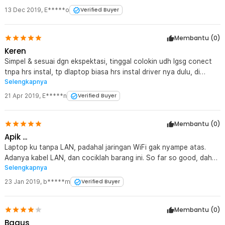
13 Dec 2019
,
E*****o
Verified Buyer
Membantu (
0
)
Keren
Simpel & sesuai dgn ekspektasi, tinggal colokin udh lgsg conect
tnpa hrs instal, tp dlaptop biasa hrs instal driver nya dulu, di
Selengkapnya
macbook pro MD101 tdk ada mslh sm skali, joosss pkk nya,
recomended
21 Apr 2019
,
E*****n
Verified Buyer
Membantu (
0
)
Apik ...
Laptop ku tanpa LAN, padahal jaringan WiFi gak nyampe atas.
Adanya kabel LAN, dan cociklah barang ini. So far so good, dah
Selengkapnya
beli yang kedua. Karena yang pertama diminta temen
????????????????
23 Jan 2019
,
b*****m
Verified Buyer
Membantu (
0
)
Bagus