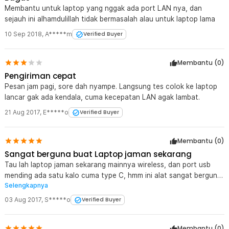
Membantu untuk laptop yang nggak ada port LAN nya, dan
sejauh ini alhamdulillah tidak bermasalah alau untuk laptop lama
10 Sep 2018
,
A*****m
Verified Buyer
Membantu (
0
)
Pengiriman cepat
Pesan jam pagi, sore dah nyampe. Langsung tes colok ke laptop
lancar gak ada kendala, cuma kecepatan LAN agak lambat.
21 Aug 2017
,
E*****o
Verified Buyer
Membantu (
0
)
Sangat berguna buat Laptop jaman sekarang
Tau lah laptop jaman sekarang mainnya wireless, dan port usb
mending ada satu kalo cuma type C, hmm ini alat sangat berguna
Selengkapnya
bisa buat colok LAN dan nambah port USB ajibbb dah harga
murah lagi siapa bilang windows 10 harus pasang driver, tinggal
03 Aug 2017
,
S*****o
Verified Buyer
plug n Play
Membantu (
0
)