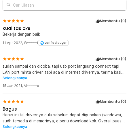
Cari Ulasan
Membantu (
0
)
Kualitas oke
Bekerja dengan baik
11 Apr 2022
,
W*****i
Verified Buyer
Membantu (
0
)
sudah sampai dan dicoba. tapi usb port langsung connect tapi
LAN port minta driver. tapi ada di internet drivernya. terima kasih
Selengkapnya
ya
15 Jan 2021
,
M*****o
Membantu (
0
)
Bagus
Harus instal drivernya dulu sebelum dapat digunakan (windows),
sudh tersedia di memorinya, g perlu download kok. Overall puas
Selengkapnya
banget. recomended utk dibeli oleh yg usb portnya terbatas.