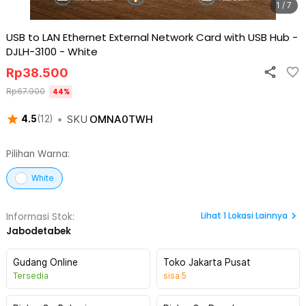
1 / 7
USB to LAN Ethernet External Network Card with USB Hub -
DJLH-3100
-
White
Rp
38.500
Rp
67.900
44
%
•
SKU
OMNA0TWH
4.5
(
12
)
Pilihan Warna:
White
Lihat
1
Lokasi Lainnya
Informasi Stok:
Jabodetabek
Gudang Online
Toko Jakarta Pusat
Tersedia
sisa
5