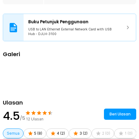
Rincian yang Anda dapatkan untuk pembelian produk ini:
1 x USB to LAN Ethernet External Network Card with USB Hub -
DJLH-3100
Buku Petunjuk Penggunaan
USB to LAN Ethernet External Network Card with USB
Hub - DJLH-3100
Galeri
Ulasan
4.5
Beri Ulasan
/5
12
Ulasan
Semua
5
(
8
)
4
(
2
)
3
(
2
)
2
(
0
)
1
(
0
)