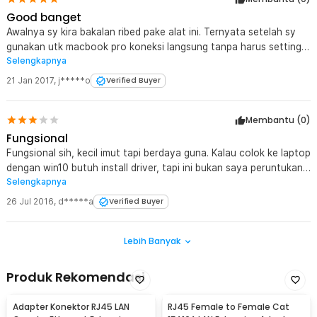
Good banget
Awalnya sy kira bakalan ribed pake alat ini. Ternyata setelah sy
gunakan utk macbook pro koneksi langsung tanpa harus setting2,
Selengkapnya
bahkan port usb nya tdk ada masalah utk d pake hardisk 1 Tera,
tambah colok iphone utk transver video n foto. Sangat
21 Jan 2017
,
j*****o
Verified Buyer
membantu dalam pekerjaan Thanks jaknote ini barang murah dan
berkualitas. Nice
Membantu (
0
)
Fungsional
Fungsional sih, kecil imut tapi berdaya guna. Kalau colok ke laptop
dengan win10 butuh install driver, tapi ini bukan saya peruntukan
Selengkapnya
utk laptop tapi saya pasangkan ke chuwi hi10 ultimate. Hasilnya
colok lsg jalan alias plug n play tanpa install driver tambahan. Yg
26 Jul 2016
,
d*****a
Verified Buyer
sangat di sayangkan sih keterangannya 10/100Mbps tapi
kenyataannya cum dapat 10mbps.
Lebih Banyak
Produk Rekomendasi
Adapter Konektor RJ45 LAN
RJ45 Female to Female Cat