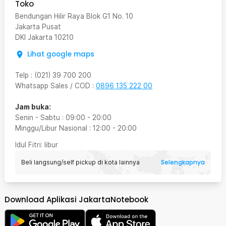
Toko
Bendungan Hilir Raya Blok G1 No. 10
Jakarta Pusat
DKI Jakarta
10210
Lihat google maps
Telp
:
(021) 39 700 200
Whatsapp Sales / COD
:
0896 135 222 00
Jam buka:
Senin - Sabtu
:
09:00
-
20:00
Minggu/Libur Nasional
:
12:00
-
20:00
Idul Fitri
: libur
Selengkapnya
Beli langsung/self pickup di kota lainnya
Download Aplikasi JakartaNotebook