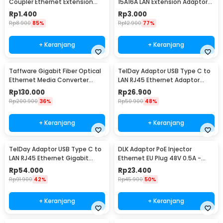
Coupler Ethernet Extension
15A16A LAN Extension Adaptor
Female to Female - DN0180
Connector
Rp
1.400
Rp
3.000
Rp
8.900
85%
Rp
12.900
77%
+ Keranjang
+ Keranjang
Taffware Gigabit Fiber Optical
TelDay Adaptor USB Type C to
Ethernet Media Converter
LAN RJ45 Ethernet Adaptor
1000Mbps - HTB-GS-03AB
100Mbps - TD100
Rp
130.000
Rp
26.900
Rp
200.900
36%
Rp
50.900
48%
+ Keranjang
+ Keranjang
TelDay Adaptor USB Type C to
DLK Adaptor PoE Injector
LAN RJ45 Ethernet Gigabit
Ethernet EU Plug 48V 0.5A -
1000Mbps - TD1000
POE-4805
Rp
54.000
Rp
23.400
Rp
91.900
42%
Rp
45.900
50%
+ Keranjang
+ Keranjang