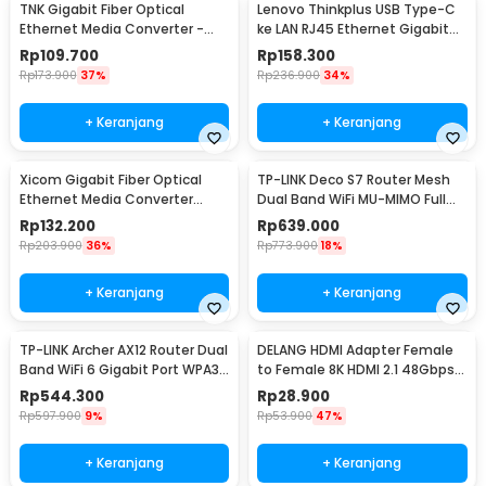
TNK Gigabit Fiber Optical
Lenovo Thinkplus USB Type-C
Ethernet Media Converter -
ke LAN RJ45 Ethernet Gigabit
2GF2GE
1000Mbps - LRC2
Rp
109.700
Rp
158.300
Rp
173.900
37%
Rp
236.900
34%
+ Keranjang
+ Keranjang
Xicom Gigabit Fiber Optical
TP-LINK Deco S7 Router Mesh
Ethernet Media Converter
Dual Band WiFi MU-MIMO Full
1000MB/s - XC-MINI-GS
Gigabit Port - AC1900
Rp
132.200
Rp
639.000
Rp
203.900
36%
Rp
773.900
18%
+ Keranjang
+ Keranjang
TP-LINK Archer AX12 Router Dual
DELANG HDMI Adapter Female
Band WiFi 6 Gigabit Port WPA3
to Female 8K HDMI 2.1 48Gbps
- AX1500
8K@60Hz 2 PCS - HDF
Rp
544.300
Rp
28.900
Rp
597.900
9%
Rp
53.900
47%
+ Keranjang
+ Keranjang