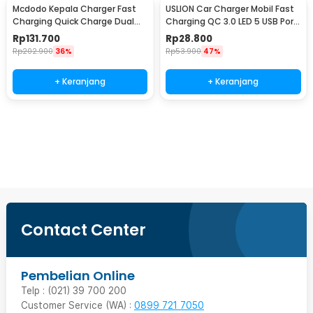
Mcdodo Kepala Charger Fast
USLION Car Charger Mobil Fast
Charging Quick Charge Dual
Charging QC 3.0 LED 5 USB Port
Port USB 33 W - CH-092
A 15A 18W - BK-359
Rp
131.700
Rp
28.800
Rp
202.900
36%
Rp
53.900
47%
+ Keranjang
+ Keranjang
Beli Sekarang
Contact Center
Pembelian Online
Telp : (021) 39 700 200
Customer Service (WA) :
0899 721 7050