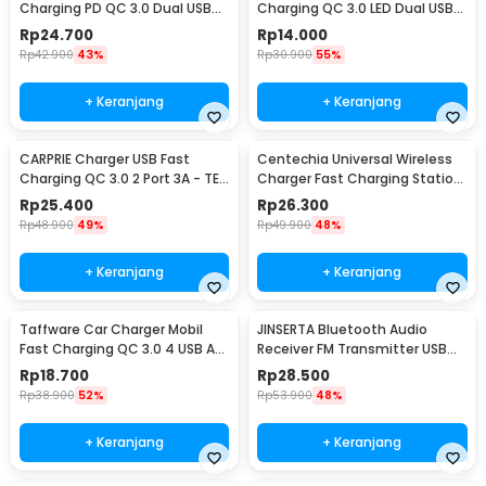
Charging PD QC 3.0 Dual USB
Charging QC 3.0 LED Dual USB
1.67A 20W - A318
Port 2.4A - LE001
Rp
24.700
Rp
14.000
Rp
42.900
43%
Rp
30.900
55%
+ Keranjang
+ Keranjang
CARPRIE Charger USB Fast
Centechia Universal Wireless
Charging QC 3.0 2 Port 3A - TE-
Charger Fast Charging Station
820
Base 2A 10W - K8
Rp
25.400
Rp
26.300
Rp
48.900
49%
Rp
49.900
48%
+ Keranjang
+ Keranjang
Taffware Car Charger Mobil
JINSERTA Bluetooth Audio
Fast Charging QC 3.0 4 USB A
Receiver FM Transmitter USB
Port 7A 35W - BK-358
Charger - X8
Rp
18.700
Rp
28.500
Rp
38.900
52%
Rp
53.900
48%
+ Keranjang
+ Keranjang