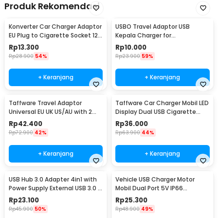
Produk Rekomendasi
Konverter Car Charger Adaptor
USBO Travel Adaptor USB
EU Plug to Cigarette Socket 12V
Kepala Charger for
500mA - KYA109
Smartphone 5V 2A - U90EWE
Rp
13.300
Rp
10.000
Rp
28.900
54%
Rp
23.900
59%
+ Keranjang
+ Keranjang
Taffware Travel Adaptor
Taffware Car Charger Mobil LED
Universal EU UK US/AU with 2
Display Dual USB Cigarette
Port USB A 2.1A - JY-148
Plug 3.1A - EC2
Rp
42.400
Rp
36.000
Rp
72.900
42%
Rp
63.900
44%
+ Keranjang
+ Keranjang
USB Hub 3.0 Adapter 4in1 with
Vehicle USB Charger Motor
Power Supply External USB 3.0 4
Mobil Dual Port 5V IP66
Port - UH-103U3
Splashproof - 42557
Rp
23.100
Rp
25.300
Rp
45.900
50%
Rp
48.900
49%