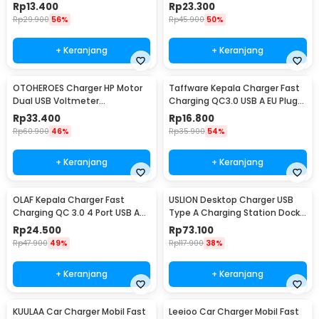
3.1A 30W - DC-681
USB 3 Port USB - AR-QC-03
Rp
13.400
Rp
23.300
Rp
29.900
56%
Rp
45.900
50%
+ Keranjang
+ Keranjang
OTOHEROES Charger HP Motor
Taffware Kepala Charger Fast
Dual USB Voltmeter
Charging QC3.0 USB A EU Plug
Waterproof 4.2A - Y451
3A 18W - TE-007
Rp
33.400
Rp
16.800
Rp
60.900
46%
Rp
35.900
54%
+ Keranjang
+ Keranjang
OLAF Kepala Charger Fast
USLION Desktop Charger USB
Charging QC 3.0 4 Port USB A
Type A Charging Station Dock
48 W - BK-376
5 Port 4A - US04
Rp
24.500
Rp
73.100
Rp
47.900
49%
Rp
117.900
38%
+ Keranjang
+ Keranjang
KUULAA Car Charger Mobil Fast
Leeioo Car Charger Mobil Fast