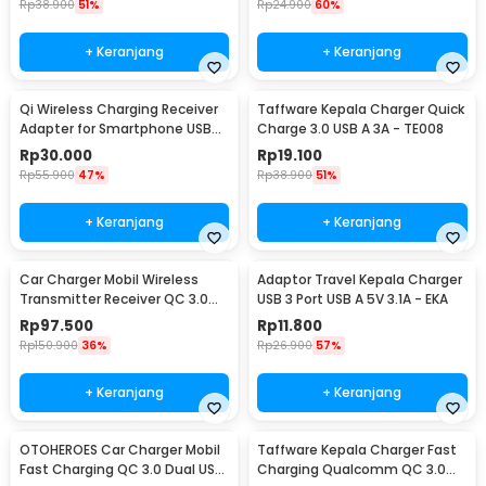
Rp
38.900
51%
Rp
24.900
60%
+ Keranjang
+ Keranjang
Qi Wireless Charging Receiver
Taffware Kepala Charger Quick
Adapter for Smartphone USB
Charge 3.0 USB A 3A - TE008
Type C - P9
Rp
30.000
Rp
19.100
Rp
55.900
47%
Rp
38.900
51%
+ Keranjang
+ Keranjang
Car Charger Mobil Wireless
Adaptor Travel Kepala Charger
Transmitter Receiver QC 3.0
USB 3 Port USB A 5V 3.1A - EKA
Dual USB 3.1A - HY-82
Rp
97.500
Rp
11.800
Rp
150.900
36%
Rp
26.900
57%
+ Keranjang
+ Keranjang
OTOHEROES Car Charger Mobil
Taffware Kepala Charger Fast
Fast Charging QC 3.0 Dual USB
Charging Qualcomm QC 3.0