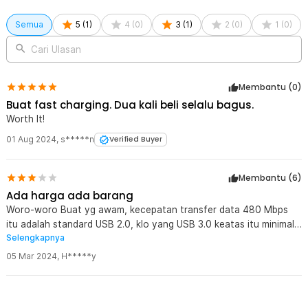
Semua
5
(
1
)
4
(
0
)
3
(
1
)
2
(
0
)
1
(
0
)
Cari Ulasan
Membantu (
0
)
Buat fast charging. Dua kali beli selalu bagus.
Worth It!
01 Aug 2024
,
s*****n
Verified Buyer
Membantu (
6
)
Ada harga ada barang
Woro-woro Buat yg awam, kecepatan transfer data 480 Mbps
itu adalah standard USB 2.0, klo yang USB 3.0 keatas itu minimal
Selengkapnya
5 Gbps atau 5x lipatnya USB 2.0 ya. Tapi kalo untuk fast
chargingnya lumayan lha.
05 Mar 2024
,
H*****y