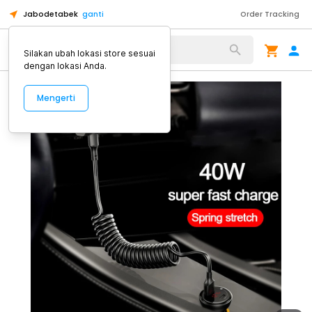
Jabodetabek
ganti
Order Tracking
Alat Kopi
Silakan ubah lokasi store sesuai
dengan lokasi Anda.
Mengerti