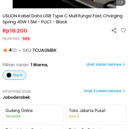
1 / 9
USLION Kabel Data USB Type C Multifungsi Fast Charging
Spring 40W 1.5M - PUC1
-
Black
Rp
16.200
Rp
34.900
54
%
•
SKU
7CUA0MBK
4
(
2
)
Lihat Varian Lainnya
Pilihan Varian:
1
Warna,
Black
Lihat
3
Lokasi Lainnya
Informasi Stok:
Jabodetabek
Gudang Online
Toko Jakarta Pusat
Tersedia
sisa
3