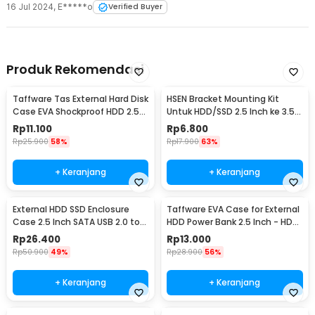
16 Jul 2024
,
E*****o
Verified Buyer
Produk Rekomendasi
Taffware Tas External Hard Disk
HSEN Bracket Mounting Kit
Case EVA Shockproof HDD 2.5
Untuk HDD/SSD 2.5 Inch ke 3.5
Inch - HD402
Inch - WSE091
Rp
11.100
Rp
6.800
Rp
25.900
58%
Rp
17.900
63%
+ Keranjang
+ Keranjang
External HDD SSD Enclosure
Taffware EVA Case for External
Case 2.5 Inch SATA USB 2.0 to
HDD Power Bank 2.5 Inch - HD-
Mini USB - U25Q7
A1
Rp
26.400
Rp
13.000
Rp
50.900
49%
Rp
28.900
56%
+ Keranjang
+ Keranjang