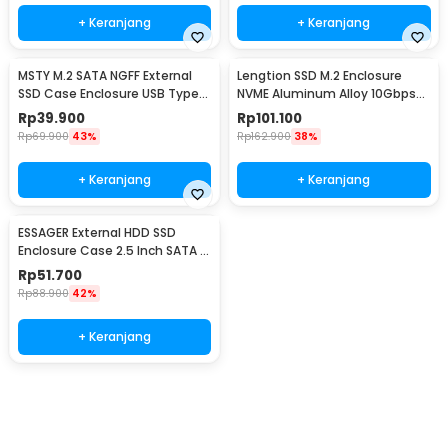
+ Keranjang
+ Keranjang
MSTY M.2 SATA NGFF External
Lengtion SSD M.2 Enclosure
SSD Case Enclosure USB Type
NVME Aluminum Alloy 10Gbps
C 3.0 5Gbps - IDPWM2
USB Type C 3.1 - M12
Rp
39.900
Rp
101.100
Rp
69.900
43%
Rp
162.900
38%
+ Keranjang
+ Keranjang
ESSAGER External HDD SSD
Enclosure Case 2.5 Inch SATA III
USB 3.0 - EYPS0-XZ20-P
Rp
51.700
Rp
88.900
42%
+ Keranjang
Beli Sekarang