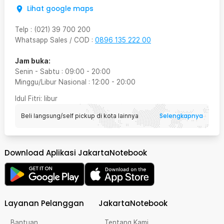
Lihat google maps
Telp
:
(021) 39 700 200
Whatsapp Sales / COD
:
0896 135 222 00
Jam buka:
Senin - Sabtu
:
09:00
-
20:00
Minggu/Libur Nasional
:
12:00
-
20:00
Idul Fitri
: libur
Selengkapnya
Beli langsung/self pickup di kota lainnya
Download Aplikasi JakartaNotebook
Layanan Pelanggan
JakartaNotebook
Bantuan
Tentang Kami