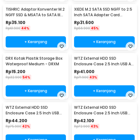
TISHRIC Adaptor Konventer M.2
XIEDE M.2 SATA SSD NGFF to 2.5
NGFF SSD & MSATA to SATA III
Inch SATA Adapter Card
2.5 Inch - N-2513
Enclosure 7mm - M2N25
Rp
35.100
Rp
31.600
Rp
61.900
44%
Rp
56.900
45%
+ Keranjang
+ Keranjang
DRX Kotak Plastik Storage Box
WTZ External HDD SSD
Waterproof Medium - DRXM
Enclosure Case 2.5 Inch USB A
to USB Type C 3.1 - WTZ-31
Rp
15.200
Rp
41.000
Rp
32.900
54%
Rp
71.900
43%
+ Keranjang
+ Keranjang
WTZ External HDD SSD
WTZ External HDD SSD
Enclosure Case 2.5 Inch USB
Enclosure Case 2.5 Inch USB
Type C to Type C 3.1 - GEN-2
Type A to Type C 3.1 - WTZ-27
Rp
44.200
Rp
42.100
Rp
75.900
42%
Rp
72.900
43%
+ Keranjang
+ Keranjang