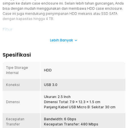
simpan ke dalam case enclosure ini. Selain lebih tahan guncangan, Anda
bisa dengan mudah menggunakan dan membawa HDD case enclosure.
Case ini juga mendukung penyimpanan HDD mekanis atau SSD SATA
dengan kapasitas hingga 4 TB.
Fitur
Aman dan Mudah Dibawa
Lebih Banyak
Anda bisa menyimpan HDD mekanis atau SSD SATA 2.5 Inch dengan
aman di dalam HDD case enclosure ini. Material ABS yang
Spesifikasi
digunakan membuat case menjadi tahan guncangan sehingga dapat
dibawa bepergian dengan aman.
Tipe Storage
Kapasitas Lebih Besar
HDD
Internal
HDD case enclosure ini mampu menampung kapasitas
penyimpanan SSD atau HDD hingga 4 TB. Kapasitas ini tentunya
Koneksi
sangat besar untuk menyimpan berbagai file Anda. Tidak ada lagi
USB 3.0
laptop yang lemot karena penuhnya ruang penyimpanan.
Ukuran: 2.5 Inch
Transfer Data Lebih Cepat
Dimensi
Dimensi Total: 7.9 x 12.3 x 1.5 cm
Berkat kehadiran port USB 3.0, Anda bisa melakukan pengiriman
Panjang Kabel USB Micro B: Sekitar 30 cm
data melalui kabel USB. Port USB 3.0 juga mampu mendukung
pengiriman data dengan cepat tanpa lemot. Bandwidth kecepatan
Kecepatan
pengirimannya bisa mencapai 6 Gbps, lebih cepat ketimbang USB
Bandwidth: 6 Gbps
Transfer
2.0.
Kecepatan Transfer: 480 Mbps