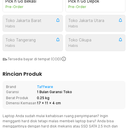
Pick n Go Bekasi
Pick n Go Depok
Pre-Order
Pre-Order
Toko Jakarta Barat
Toko Jakarta Utara
Habis
Habis
Toko Tangerang
Toko Cikupa
Habis
Habis
Tersedia bayar di tempat (COD)
Rincian Produk
Brand
Taffware
Garansi
1 Bulan Garansi Toko
Berat Produk
0.25 kg
Dimensi Kemasan
17
x
11
x
4
cm
Laptop Anda sudah mulai kehabisan ruang penyimpanan? Ingin
mengganti hard disk tetapi malas membeli laptop baru? Anda bisa
menggantinya dengan hard disk mekanis atau SSD SATA 2.5 Inch dan