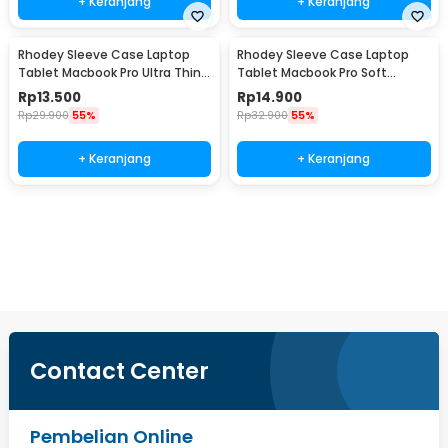
+ Keranjang
+ Keranjang
Rhodey Sleeve Case Laptop
Rhodey Sleeve Case Laptop
Tablet Macbook Pro Ultra Thin
Tablet Macbook Pro Soft
2mm 14 Inch - RE214
Protection Felt 12 Inch - MR24
Rp
13.500
Rp
14.900
Rp
29.900
55%
Rp
32.900
55%
+ Keranjang
+ Keranjang
Beli Sekarang
Contact Center
Pembelian Online