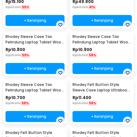
Rp
15.100
Rp
49.800
Rp
32.900
55%
Rp
83.900
41%
+ Keranjang
+ Keranjang
Rhodey Sleeve Case Tas
Rhodey Sleeve Case Tas
Pelindung Laptop Tablet Wool
Pelindung Laptop Tablet Wool
Felt 11 Inch - DA98
Felt 15 Inch - DA98
Rp
10.800
Rp
10.900
Rp
25.900
59%
Rp
25.900
58%
+ Keranjang
+ Keranjang
Rhodey Sleeve Case Tas
Rhodey Felt Button Style
Pelindung Laptop Tablet Wool
Sleeve Case Laptop Ultrabook
Felt 13 Inch - DA98
11 Inch - DA58
Rp
10.700
Rp
11.400
Rp
24.900
58%
Rp
26.900
58%
+ Keranjang
+ Keranjang
Rhodey Felt Button Style
Rhodey Felt Button Style