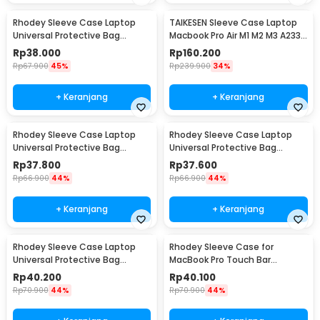
Rhodey Sleeve Case Laptop
TAIKESEN Sleeve Case Laptop
Universal Protective Bag
Macbook Pro Air M1 M2 M3 A2337
Neoprene with Pouch 11 Inch -
A2338 13 Inch - PW42
Rp
38.000
Rp
160.200
AK03
Rp
67.900
45%
Rp
239.900
34%
+ Keranjang
+ Keranjang
Rhodey Sleeve Case Laptop
Rhodey Sleeve Case Laptop
Universal Protective Bag
Universal Protective Bag
Neoprene with Pouch 13 Inch -
Neoprene with Pouch 14 Inch -
Rp
37.800
Rp
37.600
AK03
AK03
Rp
66.900
44%
Rp
66.900
44%
+ Keranjang
+ Keranjang
Rhodey Sleeve Case Laptop
Rhodey Sleeve Case for
Universal Protective Bag
MacBook Pro Touch Bar
Neoprene with Pouch 15 Inch -
Neoprene with Pouch 15.6 Inch
Rp
40.200
Rp
40.100
AK03
- YG6005
Rp
70.900
44%
Rp
70.900
44%