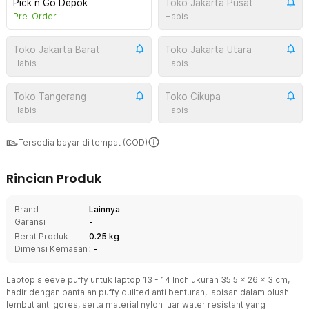
Pick n Go Depok
Toko Jakarta Pusat
Pre-Order
Habis
Toko Jakarta Barat
Toko Jakarta Utara
Habis
Habis
Toko Tangerang
Toko Cikupa
Habis
Habis
Tersedia bayar di tempat (COD)
Rincian Produk
Brand
Lainnya
Garansi
-
Berat Produk
0.25 kg
Dimensi Kemasan
: -
Laptop sleeve puffy untuk laptop 13 - 14 Inch ukuran 35.5 x 26 x 3 cm,
hadir dengan bantalan puffy quilted anti benturan, lapisan dalam plush
lembut anti gores, serta material nylon luar water resistant yang