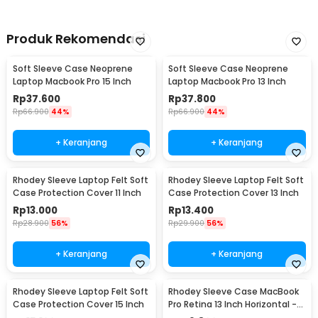
Produk Rekomendasi
Soft Sleeve Case Neoprene
Soft Sleeve Case Neoprene
Laptop Macbook Pro 15 Inch
Laptop Macbook Pro 13 Inch
Rp
37.600
Rp
37.800
Rp
66.900
44%
Rp
66.900
44%
+ Keranjang
+ Keranjang
Rhodey Sleeve Laptop Felt Soft
Rhodey Sleeve Laptop Felt Soft
Case Protection Cover 11 Inch
Case Protection Cover 13 Inch
Rp
13.000
Rp
13.400
Rp
28.900
56%
Rp
29.900
56%
+ Keranjang
+ Keranjang
Rhodey Sleeve Laptop Felt Soft
Rhodey Sleeve Case MacBook
Case Protection Cover 15 Inch
Pro Retina 13 Inch Horizontal -
C2202