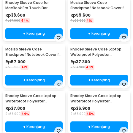
Rhodey Sleeve Case for
Mosiso Sleeve Case
MacBook Pro Touch Bar
Shockproof Notebook Cover for
Neoprene with Pouch 14 Inch -
Laptop 13 Inch - C0412
Rp
38.600
Rp
59.600
YG6005
Rp
67.900
44%
Rp
99.900
41%
+ Keranjang
+ Keranjang
Mosiso Sleeve Case
Rhodey Sleeve Case Laptop
Shockproof Notebook Cover for
Waterproof Polyester
Laptop 15.6 Inch - C0412
Neoprene Bag 11/12 Inch - L123F
Rp
57.000
Rp
37.300
Rp
95.900
41%
Rp
64.900
43%
+ Keranjang
+ Keranjang
Rhodey Sleeve Case Laptop
Rhodey Sleeve Case Laptop
Waterproof Polyester
Waterproof Polyester
Neoprene Bag 13 Inch - L123F
Neoprene Bag 15.6 Inch - L123F
Rp
37.800
Rp
36.900
Rp
66.900
44%
Rp
65.900
45%
+ Keranjang
+ Keranjang