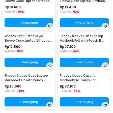
Sleeve Case Laptop Ultrabook
Sleeve Case Laptop Ultrabook
12 Inch - DA58
13 Inch - DA58
Rp
10.600
Rp
13.400
Rp
25.900
60%
Rp
27.900
52%
+ Keranjang
+ Keranjang
Rhodey Felt Button Style
Rhodey Sleeve Case Laptop
Sleeve Case Laptop Ultrabook
Macbook Felt with Pouch 13
15 Inch - DA58
Inch - AK01
Rp
12.800
Rp
27.100
Rp
31.900
60%
Rp
47.900
44%
+ Keranjang
+ Keranjang
Rhodey Sleeve Case Laptop
Rhodey Sleeve Case for
Macbook Felt with Pouch 15
MacBook Pro Touch Bar
Inch - AK01
Neoprene with Pouch 13 Inch -
Rp
26.500
Rp
37.100
YG6005
Rp
50.900
48%
Rp
65.900
44%
+ Keranjang
+ Keranjang