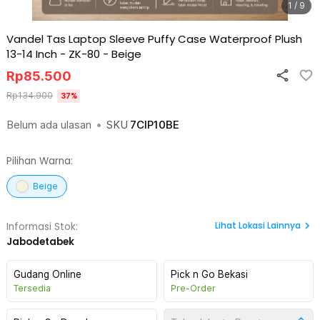
1 / 9
Vandel Tas Laptop Sleeve Puffy Case Waterproof Plush
13-14 Inch - ZK-80
-
Beige
Rp
85.500
Rp
134.900
37
%
Belum ada ulasan
•
SKU
7CIP10BE
Pilihan Warna:
Beige
Lihat
Lokasi Lainnya
Informasi Stok:
Jabodetabek
Gudang Online
Pick n Go Bekasi
Tersedia
Pre-Order