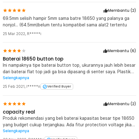
Membantu (
2
)
69.5mm selisih hampir 5mm sama batre 18650 yang palanya ga
nonjol... (64.5mm)belum tentu kompatibel sama alat2 tertentu
25 Mar 2022
,
R*****i
Membantu (
6
)
Baterai 18650 button top
Ini nampaknya tipe baterai button top, ukurannya jauh lebih besar
dari baterai flat top jadi ga bisa dipasang di senter saya. Plastik
Selengkapnya
transparannya mirip bungkus kemasan jadi jangan pernah disobek
seperti yang saya lakukan wkwk.
25 Feb 2021
,
I*****n
Verified Buyer
Membantu (
2
)
capacity real
Produk rekomendasi yang beli baterai kapasitas besar tipe 18650
yang budget cukup terjangkau. Ada fitur protection voltage jika
Selengkapnya
sudah mendekati batas minimum sehingga baterai tetap awet.
Merk Varicore memang berkualitas. Adaptor charge gunakan yang