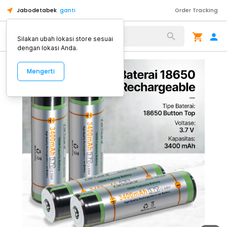
Jabodetabek
ganti
Order Tracking
Alat Kopi
Silakan ubah lokasi store sesuai
dengan lokasi Anda.
Mengerti