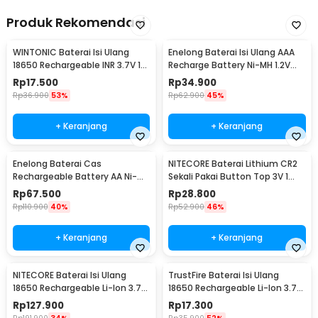
Produk Rekomendasi
WINTONIC Baterai Isi Ulang
Enelong Baterai Isi Ulang AAA
18650 Rechargeable INR 3.7V 1
Recharge Battery Ni-MH 1.2V
PCS 2200mAh
900mAh 4 PCS - HR4
Rp
17.500
Rp
34.900
Rp
36.900
53%
Rp
62.900
45%
+ Keranjang
+ Keranjang
Enelong Baterai Cas
NITECORE Baterai Lithium CR2
Rechargeable Battery AA Ni-MH
Sekali Pakai Button Top 3V 1
1.2V 2100mAh 4 PCS - HR6
PCS - CR2
Rp
67.500
Rp
28.800
Rp
110.900
40%
Rp
52.900
46%
+ Keranjang
+ Keranjang
NITECORE Baterai Isi Ulang
TrustFire Baterai Isi Ulang
18650 Rechargeable Li-Ion 3.7V
18650 Rechargeable Li-Ion 3.7V
2300mAh 1PCS - NL1823
6000mAh 1PC - BRC18650
Rp
127.900
Rp
17.300