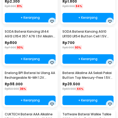
Rp
2.300
Rp
1.800
Rp
11.900
81%
Rp
10.900
84%
+ Keranjang
+ Keranjang
SODA Baterai Kancing LR44
SODA Baterai Kancing AG10
AG13 L1154 357 A76 1.5V Alkaline
LR1130 LR54 Button Cell 1.5V
1 PCS
Alkaline 1 PCS
Rp
800
Rp
700
Rp
7.900
90%
Rp
6.900
90%
+ Keranjang
+ Keranjang
Enelong BPI Baterai Isi Ulang AA
Baterai Alkaline AA Sekali Pakai
Rechargeable Ni-MH 1.2V
Button Top Mercury-Free 1.5V
2700mAh 4 PCS
10 PCS - Zi5
Rp
98.000
Rp
39.600
Rp
150.900
36%
Rp
69.900
44%
+ Keranjang
+ Keranjang
CUKTECH Baterai AAA Alkaline
Taffware Baterai Walkie Talkie