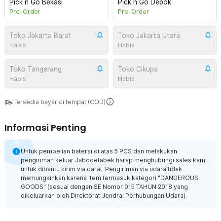
Pick n Go Bekasi
Pick n Go Depok
Pre-Order
Pre-Order
Toko Jakarta Barat
Toko Jakarta Utara
Habis
Habis
Toko Tangerang
Toko Cikupa
Habis
Habis
Tersedia bayar di tempat (COD)
Informasi Penting
Untuk pembelian baterai di atas 5 PCS dan melakukan
pengiriman keluar Jabodetabek harap menghubungi sales kami
untuk dibantu kirim via darat. Pengiriman via udara tidak
memungkinkan karena item termasuk kategori "DANGEROUS
GOODS" (sesuai dengan SE Nomor 015 TAHUN 2018 yang
dikeluarkan oleh Direktorat Jendral Perhubungan Udara).