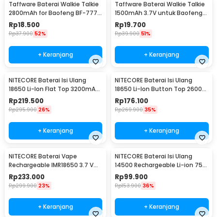
Taffware Baterai Walkie Talkie
Taffware Baterai Walkie Talkie
2800mAh for Baofeng BF-777S
1500mAh 3.7V untuk Baofeng
666S 888S
BF-UV3R - BL-3
Rp
18.500
Rp
19.700
Rp
37.900
52%
Rp
39.900
51%
+ Keranjang
+ Keranjang
NITECORE Baterai Isi Ulang
NITECORE Baterai Isi Ulang
18650 Li-Ion Flat Top 3200mAh
18650 Li-Ion Button Top 2600
3.7V 1 PCS - NL1832
mAh 3.7V 1 PCS - NL1826
Rp
219.500
Rp
176.100
Rp
295.900
26%
Rp
269.900
35%
+ Keranjang
+ Keranjang
NITECORE Baterai Vape
NITECORE Baterai Isi Ulang
Rechargeable IMR18650 3.7 V
14500 Rechargeable Li-ion 750
3100mAh 1 PCS
mAh 3.6 V 1PC - NL1475R
Rp
233.000
Rp
99.900
Rp
299.900
23%
Rp
153.900
36%
+ Keranjang
+ Keranjang