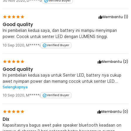
30 Nov 2020
,
D*****o
Verified Buyer
baik, misal XTAR, Nitecore dll yang sudah teruji dengan baik.
thanks jaknote
Membantu (
1
)
Good quality
Ini pembelian kedua saya, dan battery ini mampu menyimpan
power. Cocok untuk senter LED dengan LUMENS tinggi.
10 Sep 2020
,
M*****i
Verified Buyer
Membantu (
2
)
Good quality
Ini pembelian kedua saya untuk Senter LED, battery nya cukup
awet nyimpan power dan memang cocok untuk senter LED
Selengkapnya
dengan LUMENS tinggi.
10 Sep 2020
,
M*****i
Verified Buyer
Membantu (
0
)
Dix
Kapasitasnya bagus awet pake speaker bluetooth keadaan on