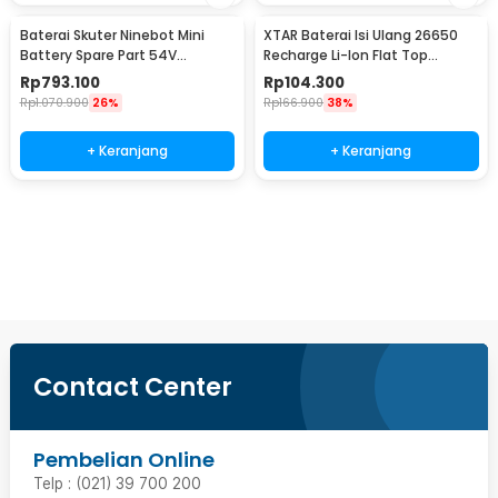
Baterai Skuter Ninebot Mini
XTAR Baterai Isi Ulang 26650
Battery Spare Part 54V
Recharge Li-Ion Flat Top
4900mAh
5200mAh 3.6V 1PC
Rp
793.100
Rp
104.300
Rp
1.070.900
26%
Rp
166.900
38%
+ Keranjang
+ Keranjang
Beli Sekarang
Contact Center
Pembelian Online
Telp : (021) 39 700 200