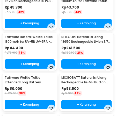
1.5V Non Rechargeable 10 PCS -
2800mAh for Taffware Pofung
Zi7
BF-UV82 - BL-8
Rp
45.300
Rp
43.700
Rp
77.900
42%
Rp
75.900
43%
+ Keranjang
+ Keranjang
Taffware Baterai Walkie Talkie
NITECORE Baterai Isi Ulang
1800mAh for UV-5R UV-5RA -
18650 Rechargeable Li-Ion 3.7V
BL-5
3400mAh 1PCS - NL1834
Rp
44.400
Rp
241.500
Rp
76.900
43%
Rp
330.900
28%
+ Keranjang
+ Keranjang
Taffware Walkie Talkie
MICROBATT Baterai Isi Ulang
Extended Long Battery
Rechargeable Ni-MH Button
3800mAh - BL-5
Top 1.2V AA-1000mAh
Rp
80.000
Rp
53.500
Rp
127.900
38%
Rp
91.900
42%
+ Keranjang
+ Keranjang