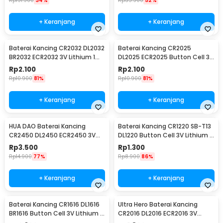
Rp
191.900
34%
Rp
35.900
52%
+ Keranjang
+ Keranjang
Baterai Kancing CR2032 DL2032
Baterai Kancing CR2025
BR2032 ECR2032 3V Lithium 1
DL2025 ECR2025 Button Cell 3V
PCS
Lithium 1 PCS
Rp
2.100
Rp
2.100
Rp
10.900
81%
Rp
10.900
81%
+ Keranjang
+ Keranjang
HUA DAO Baterai Kancing
Baterai Kancing CR1220 SB-T13
CR2450 DL2450 ECR2450 3V
DL1220 Button Cell 3V Lithium 1
Lithium 1 PCS
PCS
Rp
3.500
Rp
1.300
Rp
14.900
77%
Rp
8.900
86%
+ Keranjang
+ Keranjang
Baterai Kancing CR1616 DL1616
Ultra Hero Baterai Kancing
BR1616 Button Cell 3V Lithium 1
CR2016 DL2016 ECR2016 3V
PCS
Lithium 1 PCS