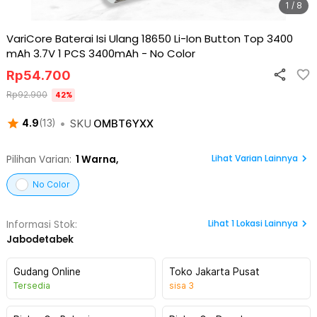
1 / 8
VariCore Baterai Isi Ulang 18650 Li-Ion Button Top 3400
mAh 3.7V 1 PCS 3400mAh
-
No Color
Rp
54.700
Rp
92.900
42
%
•
SKU
OMBT6YXX
4.9
(
13
)
Lihat Varian Lainnya
Pilihan Varian:
1
Warna,
No Color
Lihat
1
Lokasi Lainnya
Informasi Stok:
Jabodetabek
Gudang Online
Toko Jakarta Pusat
Tersedia
sisa
3