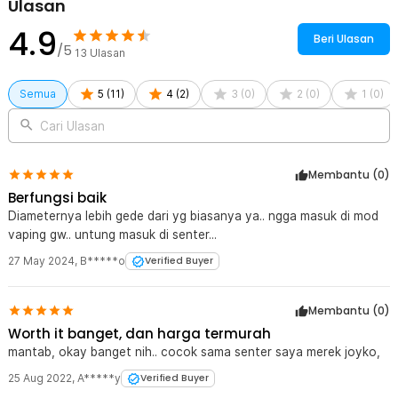
Ulasan
memperpanjang umur baterai.
4.9
Ideal untuk Berbagai Kebutuhan Outdoor dan Elektronik
Beri Ulasan
/5
Baterai rechargeable ini sangat cocok digunakan untuk aktivitas
13
Ulasan
seperti camping, hiking, atau kondisi darurat. Dengan daya tahan
tinggi, Anda tidak perlu khawatir kehabisan daya di tengah aktivitas.
Semua
5
(
11
)
4
(
2
)
3
(
0
)
2
(
0
)
1
(
0
)
Selain itu, kompatibel juga untuk penggunaan sehari-hari pada
berbagai perangkat elektronik. Baterai 18650 ini adalah pilihan
Cari Ulasan
serbaguna untuk berbagai kebutuhan.
Kelengkapan Produk
Membantu (
0
)
Rincian yang Anda dapatkan untuk pembelian produk ini:
Berfungsi baik
1 x VariCore Baterai Isi Ulang 18650 Li-Ion Button Top 3400 mAh
Diameternya lebih gede dari yg biasanya ya.. ngga masuk di mod
3.7V
vaping gw.. untung masuk di senter...
27 May 2024
,
B*****o
Verified Buyer
Membantu (
0
)
Worth it banget, dan harga termurah
mantab, okay banget nih.. cocok sama senter saya merek joyko,
25 Aug 2022
,
A*****y
Verified Buyer