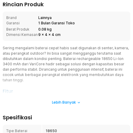
Rincian Produk
Brand
Lainnya
Garansi
1 Bulan Garansi Toko
Berat Produk
0.08 kg
Dimensi Kemasan
9
x
4
x
4
cm
Sering mengalami baterai cepat habis saat digunakan di senter, kamera,
atau perangkat outdoor? Ini bisa sangat mengganggu terutama saat
dibutuhkan dalam kondisi penting. Baterai rechargeable 18650 Li-Ion
3400 mAh dari VariCore hadir sebagai solusi dengan kapasitas besar
dan performa stabil. Dirancang untuk penggunaan intensif, baterai ini
cocok untuk berbagai perangkat elektronik yang membutuhkan daya
tahan tinggi.
Fitur
Kapasitas Besar 3400 mAh Tahan Lama
Lebih Banyak
Dengan kapasitas hingga 3400 mAh, baterai rechargeable ini
mampu memberikan daya lebih lama dibanding baterai standar.
Spesifikasi
Anda tidak perlu sering mengganti atau mengisi ulang, sehingga
lebih efisien untuk penggunaan harian maupun aktivitas outdoor.
Cocok untuk perangkat seperti senter LED, kamera digital, hingga
Tipe Baterai
18650