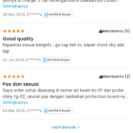
jamnya di charger 2 hari setengah.batre bawaannya cuman
Selengkapnya
kuatnya 12 jam ,trmks jaknote
09 Nov 2019
,
D*****a
Verified Buyer
Membantu (
0
)
Good quality
Kapasitas sesuai bangets....ga rugi beli ini...kapan stock sby ada
lagi
02 Jun 2019
,
S*****n
Verified Buyer
Membantu (
2
)
Pas dan sesuai
Saya order untuk dipasang di senter jet beam ko-01 dan probe
shiny tg-02, ukuran pas dengan tambahan protection board-nya,
Selengkapnya
serta kapasitas sesuai dengan deskripsi...mantap lah
04 Mar 2019
,
C*****a
Verified Buyer
Lebih Banyak