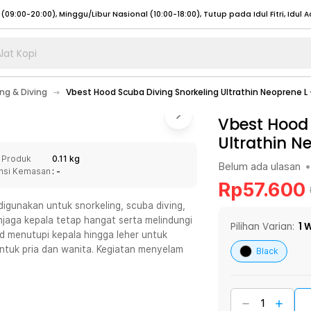
lat Kopi
umat (07:00 - 20:00), Sabtu - Minggu (08:00 - 20:00), Tutup pada Idul Fitri
Sele
ng & Diving
Vbest Hood Scuba Diving Snorkeling Ultrathin Neoprene L
:00 - 20:00), Sabtu - Minggu/ Libur Nasional (08:00 - 17:00)
Selengkapnya
:00 - 20:00), Sabtu - Minggu/ Libur Nasional (08:00 - 17:00)
Vbest Hood 
Selengkapnya
Ultrathin N
 (09:00-20:00), Minggu/Libur Nasional (12:00-20:00), Tutup pada Idul Fitri
Sele
 Produk
0.11 kg
 (09:00-20:00), Minggu/Libur Nasional (12:00-20:00), Tutup pada Idul Fitri
Sele
Belum ada ulasan
•
nsi Kemasan
: -
Rp
57.600
gunakan untuk snorkeling, scuba diving,
jaga kepala tetap hangat serta melindungi
Pilihan Varian:
1
W
ood menutupi kepala hingga leher untuk
umat (07:00 - 20:00), Sabtu - Minggu (08:00 - 20:00), Tutup pada Idul Fitri
Sele
untuk pria dan wanita. Kegiatan menyelam
Black
:00 - 20:00), Sabtu - Minggu/ Libur Nasional (08:00 - 17:00)
Selengkapnya
:00 - 20:00), Sabtu - Minggu/ Libur Nasional (08:00 - 17:00)
Selengkapnya