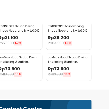
TaffSPORT Scuba Diving
TaffSPORT Scuba Diving
Shoes Neoprene M - JA3012
Shoes Neoprene L - JA3012
Rp
31.100
Rp
36.200
Rp
57.900
Rp
64.900
47%
45%
JoyMay Hood Scuba Diving
JoyMay Hood Scuba Diving
Snorkeling Ultrathin
Snorkeling Ultrathin
Neoprene L/XL - DH-030
Neoprene S/M - DH-030
Rp
73.900
Rp
73.900
Rp
119.900
Rp
119.900
39%
39%