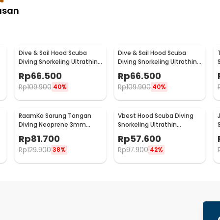
asan
Dive & Sail Hood Scuba
Dive & Sail Hood Scuba
Diving Snorkeling Ultrathin
Diving Snorkeling Ultrathin
Neoprene M - DH-002
Neoprene L - DH-002
Rp
66.500
Rp
66.500
Rp
109.900
Rp
109.900
40%
40%
RaamKa Sarung Tangan
Vbest Hood Scuba Diving
Diving Neoprene 3mm
Snorkeling Ultrathin
Waterproof Snorkeling
Neoprene XL - DH-020
Rp
81.700
Rp
57.600
Surfing L - ST-05
Rp
129.900
Rp
97.900
38%
42%