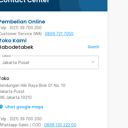
Contact Center
Pembelian Online
Telp : (021) 39 700 200
Customer Service (WA) :
0899 721 7050
Toko Kami
Jabodetabek
Ganti
Lokasi
Jakarta Pusat
Toko
Bendungan Hilir Raya Blok G1 No. 10
Jakarta Pusat
DKI Jakarta
10210
Lihat google maps
Telp
:
(021) 39 700 200
Whatsapp Sales / COD
:
0896 135 222 00