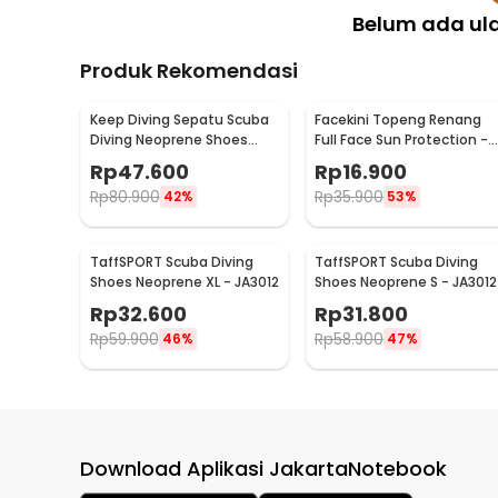
Belum ada ul
Produk Rekomendasi
Keep Diving Sepatu Scuba
Facekini Topeng Renang
Diving Neoprene Shoes
Full Face Sun Protection -
Water Resistant L - DS-102
FC1
Rp
47.600
Rp
16.900
Rp
80.900
Rp
35.900
42%
53%
TaffSPORT Scuba Diving
TaffSPORT Scuba Diving
Shoes Neoprene XL - JA3012
Shoes Neoprene S - JA3012
Rp
32.600
Rp
31.800
Rp
59.900
Rp
58.900
46%
47%
Download Aplikasi JakartaNotebook