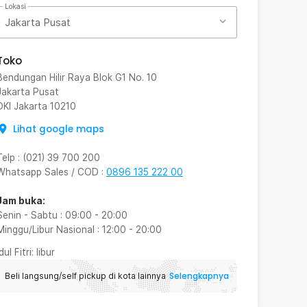
Lokasi
Jakarta Pusat
Toko
Bendungan Hilir Raya Blok G1 No. 10
Jakarta Pusat
DKI Jakarta
10210
Lihat google maps
Telp
:
(021) 39 700 200
Whatsapp Sales / COD
:
0896 135 222 00
Jam buka:
Senin - Sabtu
:
09:00
-
20:00
Minggu/Libur Nasional
:
12:00
-
20:00
Idul Fitri
: libur
Selengkapnya
Beli langsung/self pickup di kota lainnya