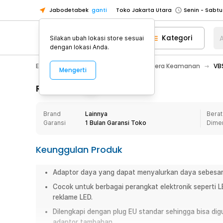
Jabodetabek
ganti
Toko Jakarta Utara
Toko Tangerang
Kategori
A
Silakan ubah lokasi store sesuai
Toko Cikupa
dengan lokasi Anda.
Pick n Go Jakarta Barat
Senin - J
Electronic
CCTV
Aksesoris Kamera Keamanan
VB
Mengerti
Pick n Go Bekasi
Senin - Jumat (08
Pick n Go Depok
Senin - Jumat (08
Rincian Produk
Toko Jakarta Pusat
Senin - Sabtu
Brand
Lainnya
Berat
Toko Jakarta Barat
Senin - Sabtu
Garansi
1 Bulan Garansi Toko
Dime
Toko Jakarta Utara
Toko Tangerang
Keunggulan Produk
Toko Cikupa
Adaptor daya yang dapat menyalurkan daya sebesar
Pick n Go Jakarta Barat
Senin - J
Cocok untuk berbagai perangkat elektronik seperti L
Pick n Go Bekasi
Senin - Jumat (08
reklame LED.
Pick n Go Depok
Senin - Jumat (08
Dilengkapi dengan plug EU standar sehingga bisa digu
adaptor tambahan.