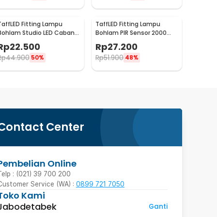
TaffLED Fitting Lampu
TaffLED Fitting Lampu
Bohlam Studio LED Cabang
Bohlam PIR Sensor 2000
5 220V 100W E27 - HU-500
LUX 240V 60W E27 - SP-150
Rp
22.500
Rp
27.200
Rp
44.900
Rp
51.900
50%
48%
Contact Center
Pembelian Online
Telp : (021) 39 700 200
Customer Service (WA) :
0899 721 7050
Toko Kami
Jabodetabek
Ganti