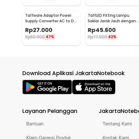
Taffware Adaptor Power
TaffLED Fitting Lampu
Supply Converter AC to DC
Saklar Jarak Jauh dengan
LED Strip 18V 2A - 2420 /
Remote Control 220V E27 
Rp
27.000
Rp
45.600
1820
GN-680
Rp
50.900
Rp
77.900
47%
42%
Download Aplikasi JakartaNotebook
Layanan Pelanggan
JakartaNoteb
Bantuan
Tentang Kami
Klaim Garansi Produk
Kontak Kami