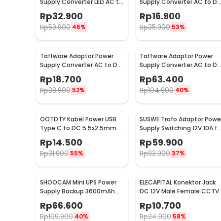
Supply Converter LED AC to
Supply Converter AC to D
DC 12V 5A 60W - 1250
12V 3A LED Strip - DSM-1230
Rp
32.900
Rp
16.900
Rp
59.900
Rp
35.900
46%
53%
Taffware Adaptor Power
Taffware Adaptor Power
Supply Converter AC to DC
Supply Converter AC to D
24V 1A LED Strip - 2410
3V-24V 3A Adjustable -
Rp
18.700
Rp
63.400
BSK-602
Rp
38.900
Rp
104.900
52%
40%
OOTDTY Kabel Power USB
SUSWE Trafo Adaptor Powe
Type C to DC 5.5x2.5mm
Supply Switching 12V 10A fo
Charger Router CCTV
Modul LED CCTV - S-120-12
Rp
14.500
Rp
59.900
97cm 9V - PA12M
Rp
31.900
Rp
93.900
55%
37%
SHOOCAM Mini UPS Power
ELECAPITAL Konektor Jack
Supply Backup 3600mAh
DC 12V Male Female CCTV
for CCTV Router Alarm -
LED Strip 5 Pair - EC5
Rp
66.600
Rp
10.700
QX-2318B
Rp
109.900
Rp
24.900
40%
58%