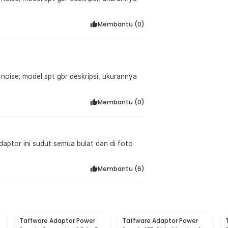
:
Membantu (
0
)
onverter 12V 3A 36W - AYD-1230
Membantu (
0
)
daptor ini sudut semua bulat dan di foto
Membantu (
6
)
Taffware Adaptor Power
Taffware Adaptor Power