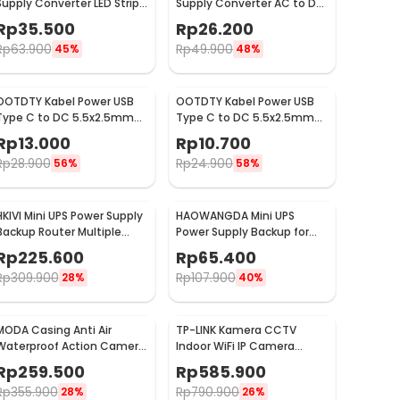
Supply Converter LED Strip
Supply Converter AC to DC
AC to DC 12V 4A - 1240
LED Strip 24V 2A - 2420 /
Rp
35.500
Rp
26.200
1820
Rp
63.900
Rp
49.900
45%
48%
OOTDTY Kabel Power USB
OOTDTY Kabel Power USB
Type C to DC 5.5x2.5mm
Type C to DC 5.5x2.5mm
Charger Router CCTV
Charger Router CCTV
Rp
13.000
Rp
10.700
97cm 20V - PA12M
97cm 12V - PA12M
Rp
28.900
Rp
24.900
56%
58%
HKIVI Mini UPS Power Supply
HAOWANGDA Mini UPS
Backup Router Multiple
Power Supply Backup for
Output 10400mAh - DCL-
CCTV Router Alarm
Rp
225.600
Rp
65.400
18W
5400mAh - 12V2A
Rp
309.900
Rp
107.900
28%
40%
MODA Casing Anti Air
TP-LINK Kamera CCTV
Waterproof Action Camera
Indoor WiFi IP Camera
Case for Insta360 X3 45M -
Smart AI Motion Tracking 2K
Rp
259.500
Rp
585.900
DV4
- Tapo C225
Rp
355.900
Rp
790.900
28%
26%