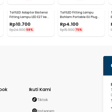
TaffLED Adaptor Ekstensi
TaffLED Fitting Lampu
Fitting Lampu LED E27 ke
Bohlam Portable EU Plug
-
E27 19.5cm 1 PCS - HF-400
250V 6A E27 with Switch -
Rp
10.700
Rp
4.100
HF-100
Rp
24.900
Rp
15.900
58%
75%
ook
Ikuti Kami
Tiktok
Instagram