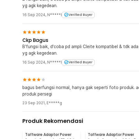
yg agk kegedean.
Rincian yang Anda dapatkan untuk pembelian produk ini
16 Sep 2024
,
N*****I
Verified Buyer
1 x VBS Adaptor Power Supply LED Strip Monitor C
Ckp Bagus
B'fungsi baik, d'coba pd ampli Cleite kompatibel & tdk ada noise; model spt gbr deskripsi, ukurannya
yg agk kegedean.
16 Sep 2024
,
N*****I
Verified Buyer
bagus berfungsi normal, hanya gak seperti foto produk. a
produk persegi
23 Sep 2021
,
E*****g
Produk Rekomendasi
Taffware Adaptor Power
Taffware Adaptor Power