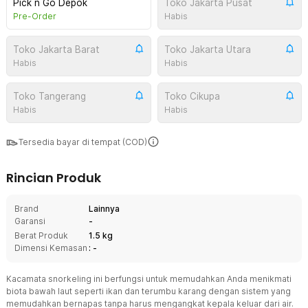
Pick n Go Depok
Toko Jakarta Pusat
Pre-Order
Habis
Toko Jakarta Barat
Toko Jakarta Utara
Habis
Habis
Toko Tangerang
Toko Cikupa
Habis
Habis
Tersedia bayar di tempat (COD)
Rincian Produk
Brand
Lainnya
Garansi
-
Berat Produk
1.5 kg
Dimensi Kemasan
: -
Kacamata snorkeling ini berfungsi untuk memudahkan Anda menikmati
biota bawah laut seperti ikan dan terumbu karang dengan sistem yang
memudahkan bernapas tanpa harus mengangkat kepala keluar dari air.