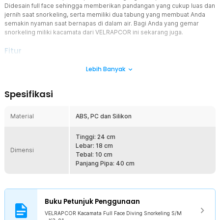
Didesain full face sehingga memberikan pandangan yang cukup luas dan
jernih saat snorkeling, serta memiliki dua tabung yang membuat Anda
semakin nyaman saat bernapas di dalam air. Bagi Anda yang gemar
snorkeling miliki kacamata dari VELRAPCOR ini sekarang juga.
Fitur
Mudah Bernapas
Lebih Banyak
Keuntungan memiliki kacamata snorkeling dari VELRAPCOR karena
memiliki dua tabung pernapasan sehingga membuat Anda dapat
Spesifikasi
bernapas lebih nyaman saat sedang menyelam di dalam laut.
Tak Mudah Berkabut
Material
ABS, PC dan Silikon
Kacamata ini memiliki kaca yang jernih dengan lubang ventilasi
exhaust yang mencegah terlalu banyak karbondioksida sehingga
saat Anda bernapas di dalam air tidak akan membuat bagian
Tinggi: 24 cm
kacamata mudah berembun seperti kacamata snorkeling pada
Lebar: 18 cm
Dimensi
umumnya. Sehingga tidak akan mengganggu kesenangan Anda
Tebal: 10 cm
saat memandangi ikan atau terumbu karang.
Panjang Pipa: 40 cm
Material Berkualitas
Kacamata ini terbuat dari perpaduan material berkualitas, termasuk
silikon, PC, dan ABS. Ini menjadikannya kuat, tahan lama, dan tahan
Buku Petunjuk Penggunaan
terhadap kerusakan yang mungkin terjadi selama penggunaan
jangka panjang. Anda dapat merasa yakin bahwa kacamata ini akan
VELRAPCOR Kacamata Full Face Diving Snorkeling S/M