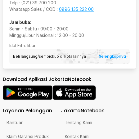
Telp
:
(021) 39 700 200
Whatsapp Sales / COD
:
0896 135 222 00
Jam buka:
Senin - Sabtu
:
09:00
-
20:00
Minggu/Libur Nasional
:
12:00
-
20:00
Idul Fitri
: libur
Selengkapnya
Beli langsung/self pickup di kota lainnya
Download Aplikasi JakartaNotebook
Layanan Pelanggan
JakartaNotebook
Bantuan
Tentang Kami
Klaim Garansi Produk
Kontak Kami