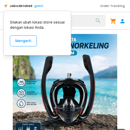
Jabodetabek
ganti
Order Tracking
Alat Kopi
Silakan ubah lokasi store sesuai
dengan lokasi Anda.
Mengerti