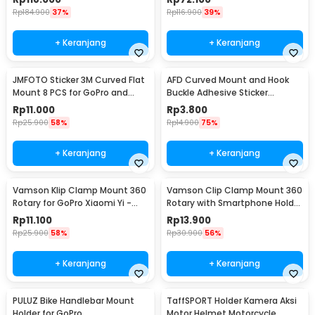
Rp
184.900
37%
Rp
116.900
39%
+ Keranjang
+ Keranjang
JMFOTO Sticker 3M Curved Flat
AFD Curved Mount and Hook
Mount 8 PCS for GoPro and
Buckle Adhesive Sticker
Xiaomi Yi - 1031
Kamera Aksi - A5001
Rp
11.000
Rp
3.800
Rp
25.900
58%
Rp
14.900
75%
+ Keranjang
+ Keranjang
Vamson Klip Clamp Mount 360
Vamson Clip Clamp Mount 360
Rotary for GoPro Xiaomi Yi -
Rotary with Smartphone Holder
VP512A
for GoPro - VP512
Rp
11.100
Rp
13.900
Rp
25.900
58%
Rp
30.900
56%
+ Keranjang
+ Keranjang
PULUZ Bike Handlebar Mount
TaffSPORT Holder Kamera Aksi
Holder for GoPro
Motor Helmet Motorcycle