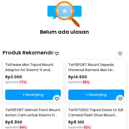
Belum ada ulasan
Produk Rekomendasi
Taffware Mini Tripod Mount
TaffSPORT Mount Sepeda
Adaptor for Xiaomi Yi and
Universal Kamera Aksi for
GoPro 1/4 Inch - KF55
Xiaomi Yi/GoPro - GP023
Rp
3.000
Rp
14.600
Rp
12.900
77%
Rp
31.900
55%
+ Keranjang
+ Keranjang
TaffSPORT Helmet Front Mount
TaffSTUDIO Tripod Screw to SLR
Action Cam untuk Xiaomi Yi
Camera Flash Shoe Mount
dan GoPro - GP19
Adaptor GoPro
Rp
6.900
Rp
8.100
Rp
18.900
64%
Rp
20.900
62%