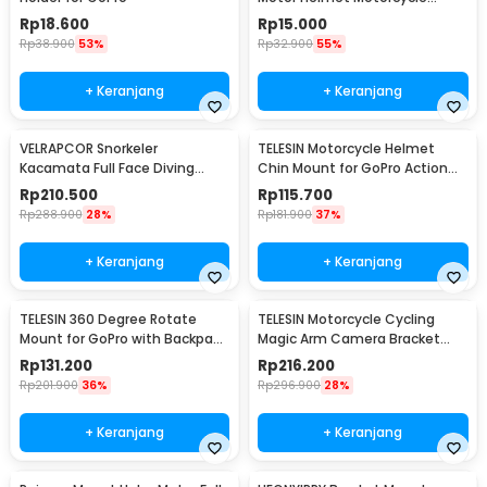
Action Cam Holder - JSP47
Rp
18.600
Rp
15.000
Rp
38.900
53%
Rp
32.900
55%
+ Keranjang
+ Keranjang
VELRAPCOR Snorkeler
TELESIN Motorcycle Helmet
Kacamata Full Face Diving
Chin Mount for GoPro Action
Snorkeling L/XL - K3
Cam - GP-HBM-MT2
Rp
210.500
Rp
115.700
Rp
288.900
28%
Rp
181.900
37%
+ Keranjang
+ Keranjang
TELESIN 360 Degree Rotate
TELESIN Motorcycle Cycling
Mount for GoPro with Backpack
Magic Arm Camera Bracket
Bracket - GP-BPM-005
Mount Clip GoPro - GP-HBM-
Rp
131.200
Rp
216.200
001
Rp
201.900
36%
Rp
296.900
28%
+ Keranjang
+ Keranjang