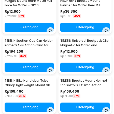
Ruigpro Mount Helm Motor Full
HEONYIRRY Bracket Mount
Face for GoPro - GP20
Helmet for GoPro Hero DJI
Action Camera - HE11
Rp
12.600
Rp
36.800
Rp
28.900
57%
Rp
65.900
45%
+ Keranjang
+ Keranjang
TELESIN Suction Cup Car Holder
TELESIN Universal Backpack Clip
Kamera Aksi Action Cam for
Magnetic for GoPro and
GoPro 10/9 - TE-SUC-010
Smartphone - GP-JFM-009
Rp
194.200
Rp
112.900
Rp
292.900
34%
Rp
177.900
37%
+ Keranjang
+ Keranjang
TELESIN Bike Handlebar Tube
TELESIN Bracket Mount Helmet
Clamp Lightweight Mount 360
for GoPro DJI Osmo Action
Rotary Clamp - TE-HBM-004
Camera - GP-HBM-MT2-YH
Rp
105.400
Rp
108.400
Rp
167.900
38%
Rp
171.900
37%
+ Keranjang
+ Keranjang