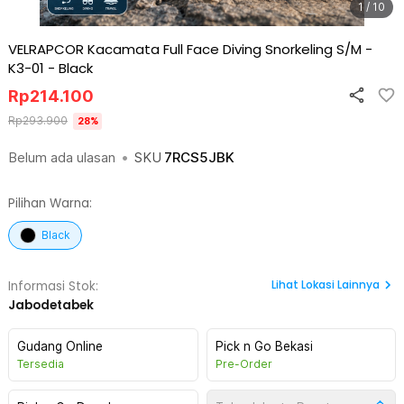
1 / 10
VELRAPCOR Kacamata Full Face Diving Snorkeling S/M -
K3-01
-
Black
Rp
214.100
Rp
293.900
28
%
Belum ada ulasan
•
SKU
7RCS5JBK
Pilihan Warna:
Black
Lihat
Lokasi Lainnya
Informasi Stok:
Jabodetabek
Gudang Online
Pick n Go Bekasi
Tersedia
Pre-Order