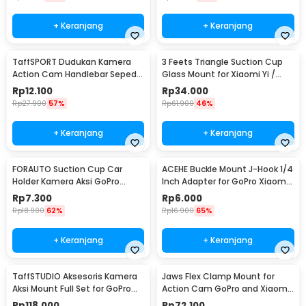
+ Keranjang
+ Keranjang
TaffSPORT Dudukan Kamera
3 Feets Triangle Suction Cup
Action Cam Handlebar Sepeda
Glass Mount for Xiaomi Yi /
Motor 17-30mm - XTGP01
GoPro - T010
Rp
12.100
Rp
34.000
Rp
27.900
57%
Rp
61.900
46%
+ Keranjang
+ Keranjang
FORAUTO Suction Cup Car
ACEHE Buckle Mount J-Hook 1/4
Holder Kamera Aksi GoPro
Inch Adapter for GoPro Xiaomi
Xiaomi Yi 1/4 Inch - T015
Yi - AC18
Rp
7.300
Rp
6.000
Rp
18.900
62%
Rp
16.900
65%
+ Keranjang
+ Keranjang
TaffSTUDIO Aksesoris Kamera
Jaws Flex Clamp Mount for
Aksi Mount Full Set for GoPro
Action Cam GoPro and Xiaomi
Xiaomi Yi - GS41
Yi - XH0571
Rp
118.000
Rp
72.100