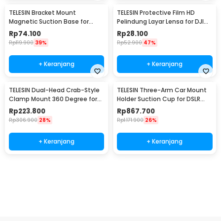
TELESIN Bracket Mount
TELESIN Protective Film HD
Magnetic Suction Base for
Pelindung Layar Lensa for DJI
Insta360 GO 3 Camera - MAG-
Action 3/4 - OA-FLM-008
Rp
74.100
Rp
28.100
005
Rp
119.900
39%
Rp
52.900
47%
+ Keranjang
+ Keranjang
TELESIN Dual-Head Crab-Style
TELESIN Three-Arm Car Mount
Clamp Mount 360 Degree for
Holder Suction Cup for DSLR
GoPro - GP-HBM-001-D
GoPro DJI Osmo - TE-TSB-001
Rp
223.800
Rp
867.700
Rp
306.900
28%
Rp
1.171.900
26%
+ Keranjang
+ Keranjang
Beli Sekarang