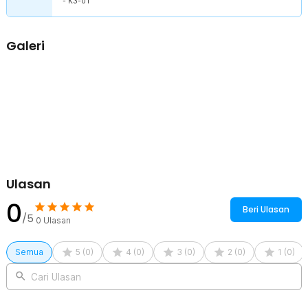
- K3-01
melayani Anda selama bertahun-tahun.
Dudukan Kamera Aksi
Untuk menambah keseruan Anda saat snorkeling, kacamata ini
Galeri
dilengkapi dudukan kamera aksi untuk beragam merek
seperti SJCAM, Xiaomi dan GoPro, agar dapat merekam keindahan
bawah laut.
Kelengkapan Produk
Rincian yang Anda dapatkan untuk pembelian produk ini:
1 x VELRAPCOR Kacamata Full Face Diving Snorkeling S/M - K3-
01
1 x Pasang Pipa Udara
1 x Pasang Penutup Telinga
Ulasan
1 x Tas Penyimpanan
1 x Panduan Penggunaan
0
Beri Ulasan
/5
0
Ulasan
Semua
5
(
0
)
4
(
0
)
3
(
0
)
2
(
0
)
1
(
0
)
Cari Ulasan