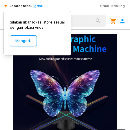
Jabodetabek
ganti
Order Tracking
Alat Kopi
Silakan ubah lokasi store sesuai
dengan lokasi Anda.
Mengerti