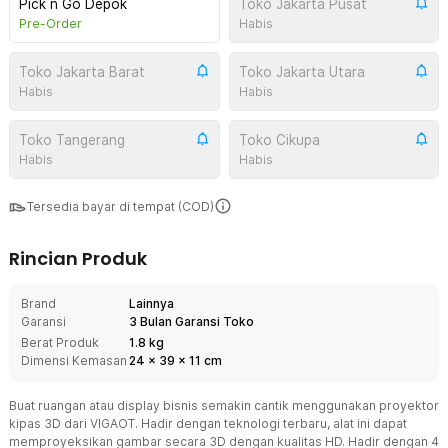
Pick n Go Depok
Toko Jakarta Pusat
Pre-Order
Habis
Toko Jakarta Barat
Toko Jakarta Utara
Habis
Habis
Toko Tangerang
Toko Cikupa
Habis
Habis
Tersedia bayar di tempat (COD)
Rincian Produk
Brand
Lainnya
Garansi
3 Bulan Garansi Toko
Berat Produk
1.8 kg
Dimensi Kemasan
24
x
39
x
11
cm
Buat ruangan atau display bisnis semakin cantik menggunakan proyektor
kipas 3D dari VIGAOT. Hadir dengan teknologi terbaru, alat ini dapat
memproyeksikan gambar secara 3D dengan kualitas HD. Hadir dengan 4