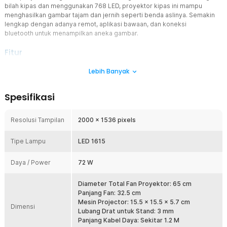
bilah kipas dan menggunakan 768 LED, proyektor kipas ini mampu
menghasilkan gambar tajam dan jernih seperti benda aslinya. Semakin
lengkap dengan adanya remot, aplikasi bawaan, dan koneksi
bluetooth untuk menampilkan aneka gambar.
Fitur
Menampilkan Gambar dengan Ukuran Realistis
Lebih Banyak
Proyektor kipas 3D dapat menampilkan aneka gambar dengan
ukuran realistis seperti ukuran aslinya. Produk VIGAOT cocok untuk
Spesifikasi
yang ingin menampilkan dekorasi, produk, hingga menu makanan
yang ditawarkan bisnis Anda.
Resolusi Tampilan
2000 x 1536 pixels
Didukung dengan Lampu yang Terang
VIGAOT memadukan kipas berkecepatan tinggi dan 768 LED untuk
Tipe Lampu
menampilkan gambar berkualitas. Putaran kipas super cepat
LED 1615
memastikan gambar yang dihasilkan tetap stabil. Hal ini dapat
terjadi karena didukung dengan lampu LED yang terang dan kontras
Daya / Power
72 W
untuk hasil gambar yang tajam dan lebih penuh warna.
Tampilkan Secara Real-time
Diameter Total Fan Proyektor: 65 cm
Tampilan hologram bisa dilakukan secara real-time dari ponsel
Panjang Fan: 32.5 cm
Anda menggunakan sambungan bluetooth dengan bantuan aplikasi.
Mesin Projector: 15.5 x 15.5 x 5.7 cm
Dimensi
Jadi gambar atau video yang Anda pilih akan tampil secara
Lubang Drat untuk Stand: 3 mm
langsung tanpa menunggu lama. Aplikasi juga bisa tersambung
Panjang Kabel Daya: Sekitar 1.2 M