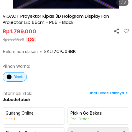
1 / 8
VIGAOT Proyektor Kipas 3D Hologram Display Fan
Projector LED 65cm - P65
-
Black
Rp
1.799.000
Rp
2.561.900
30
%
Belum ada ulasan
•
SKU
7CPJ0RBK
Pilihan Warna:
Black
Lihat
Lokasi Lainnya
Informasi Stok:
Jabodetabek
Gudang Online
Pick n Go Bekasi
sisa
1
Pre-Order