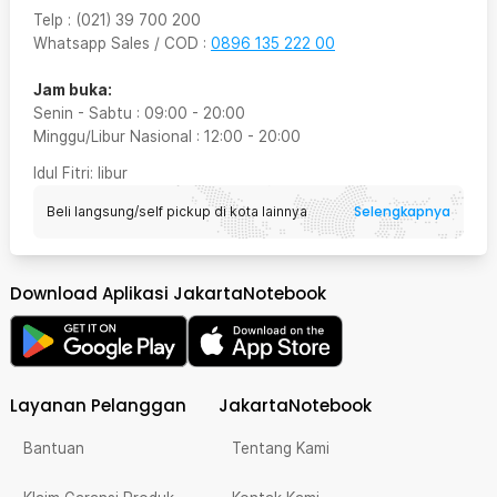
Telp
:
(021) 39 700 200
Whatsapp Sales / COD
:
0896 135 222 00
Jam buka:
Senin - Sabtu
:
09:00
-
20:00
Minggu/Libur Nasional
:
12:00
-
20:00
Idul Fitri
: libur
Selengkapnya
Beli langsung/self pickup di kota lainnya
Download Aplikasi JakartaNotebook
Layanan Pelanggan
JakartaNotebook
Bantuan
Tentang Kami