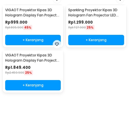
VIGAOT Proyektor Kipas 3D
Sparkling Proyektor Kipas 3D
Hologram Display Fan Projector
Hologram Fan Projector LED
LED 49cm - P50
56cm - P56
Rp
999.000
Rp
1.299.000
Rp
1.805.900
45%
Rp
1.727.900
25%
+ Keranjang
+ Keranjang
VIGAOT Proyektor Kipas 3D
Hologram Display Fan Projector
LED 61.5cm - P62Pro
Rp
1.849.400
Rp
2.459.900
25%
+ Keranjang
Beli Sekarang