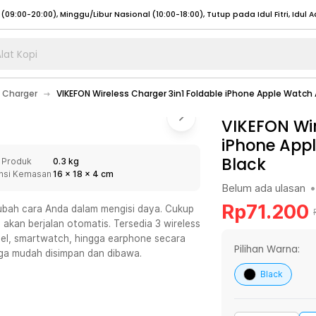
lat Kopi
umat (07:00 - 20:00), Sabtu - Minggu (08:00 - 20:00), Tutup pada Idul Fitri
Sele
 Charger
VIKEFON Wireless Charger 3in1 Foldable iPhone Apple Watch 
:00 - 20:00), Sabtu - Minggu/ Libur Nasional (08:00 - 17:00)
Selengkapnya
:00 - 20:00), Sabtu - Minggu/ Libur Nasional (08:00 - 17:00)
VIKEFON Wir
Selengkapnya
iPhone Appl
 (09:00-20:00), Minggu/Libur Nasional (12:00-20:00), Tutup pada Idul Fitri
Sele
Black
 Produk
0.3 kg
 (09:00-20:00), Minggu/Libur Nasional (12:00-20:00), Tutup pada Idul Fitri
Sele
nsi Kemasan
16
x
18
x
4
cm
Belum ada ulasan
•
Rp
71.200
bah cara Anda dalam mengisi daya. Cukup
 akan berjalan otomatis. Tersedia 3 wireless
el, smartwatch, hingga earphone secara
umat (07:00 - 20:00), Sabtu - Minggu (08:00 - 20:00), Tutup pada Idul Fitri
Sele
Pilihan Warna:
gga mudah disimpan dan dibawa.
:00 - 20:00), Sabtu - Minggu/ Libur Nasional (08:00 - 17:00)
Selengkapnya
Black
:00 - 20:00), Sabtu - Minggu/ Libur Nasional (08:00 - 17:00)
Selengkapnya