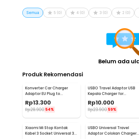
Semua
5
(
0
)
4
(
0
)
3
(
0
)
2
(
0
)
Belum ada ul
Produk Rekomendasi
Konverter Car Charger
USBO Travel Adaptor USB
Adaptor EU Plug to
Kepala Charger for
Cigarette Socket 12V
Smartphone 5V 2A -
Rp
13.300
Rp
10.000
500mA - KYA109
U90EWE
Rp
28.900
Rp
23.900
54%
59%
Xiaomi Mi Stop Kontak
USBO Universal Travel
Kabel 3 Socket Universal 3
Adaptor Colokan Charger
USB A 1.8M 250V 2500W -
Adapter 1000W - 931L