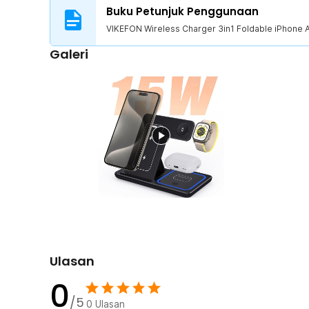
Desain Ringkas
Buku Petunjuk Penggunaan
Meski dirancang untuk mengisi daya 3 perangkat sekali
VIKEFON Wireless Charger 3in1 Foldable iPhone 
memiliki bentuk yang ringkas. Wireless charger bisa dili
Galeri
ringkas ketika tidak digunakan. Penggunaannya juga fle
wireless charger dalam posisi berdiri atau terlipat.
Kelengkapan Produk
Rincian yang Anda dapatkan untuk pembelian produk ini
1 x VIKEFON Wireless Charger 3in1 Foldable iPhone 
1 x Kabel USB Type C
1 x Panduan Penggunaan
Ulasan
0
/5
0
Ulasan