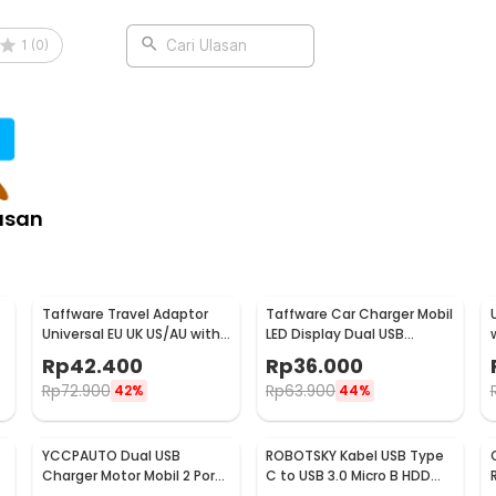
1
(
0
)
Cari Ulasan
asan
Taffware Travel Adaptor
Taffware Car Charger Mobil
Universal EU UK US/AU with
LED Display Dual USB
2 Port USB A 2.1A - JY-148
Cigarette Plug 3.1A - EC2
Rp
42.400
Rp
36.000
Rp
72.900
Rp
63.900
42%
44%
YCCPAUTO Dual USB
ROBOTSKY Kabel USB Type
Charger Motor Mobil 2 Port
C to USB 3.0 Micro B HDD
DC 12-24V 3.1A 1 PCS - CJ-
Data Cable 1M - SGC10