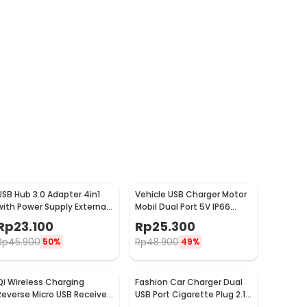
USB Hub 3.0 Adapter 4in1
Vehicle USB Charger Motor
with Power Supply External
Mobil Dual Port 5V IP66
USB 3.0 4 Port - UH-103U3
Splashproof - 42557
Rp
23.100
Rp
25.300
Rp
45.900
Rp
48.900
50%
49%
Qi Wireless Charging
Fashion Car Charger Dual
Reverse Micro USB Receiver
USB Port Cigarette Plug 2.1A
for Smartphone - WXTE
- YSC-11