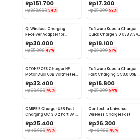
Rp
151.700
Rp
17.300
XMCXB01QMN (ORIGINAL)
Rp
228.900
Rp
35.900
34%
52%
Qi Wireless Charging
Taffware Kepala Charger
Receiver Adapter for
Quick Charge 3.0 USB A 3A 
Smartphone USB Type C -
TE008
Rp
30.000
Rp
19.100
P9
Rp
55.900
Rp
38.900
47%
51%
OTOHEROES Charger HP
Taffware Kepala Charger
Motor Dual USB Voltmeter
Fast Charging QC3.0 USB A
Waterproof 4.2A - Y451
EU Plug 3A 18W - TE-007
Rp
33.400
Rp
16.800
Rp
60.900
Rp
35.900
46%
54%
CARPRIE Charger USB Fast
Centechia Universal
Charging QC 3.0 2 Port 3A -
Wireless Charger Fast
TE-820
Charging Station Base 2A
Rp
25.400
Rp
26.300
10W - K8
Rp
48.900
Rp
49.900
49%
48%