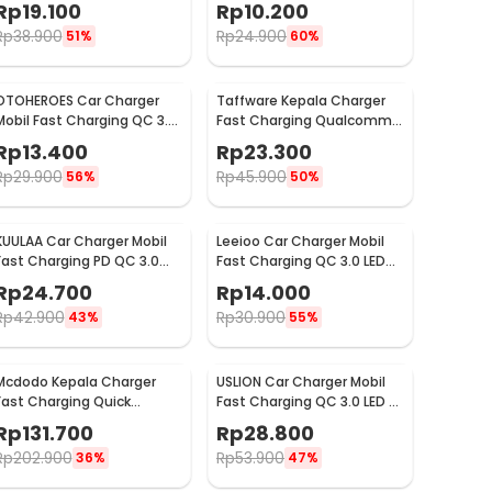
Rp
19.100
Rp
10.200
Rp
38.900
Rp
24.900
51%
60%
OTOHEROES Car Charger
Taffware Kepala Charger
Mobil Fast Charging QC 3.0
Fast Charging Qualcomm
Dual USB 3.1A 30W - DC-681
QC 3.0 USB 3 Port USB - AR-
Rp
13.400
Rp
23.300
QC-03
Rp
29.900
Rp
45.900
56%
50%
KUULAA Car Charger Mobil
Leeioo Car Charger Mobil
Fast Charging PD QC 3.0
Fast Charging QC 3.0 LED
Dual USB 1.67A 20W - A318
Dual USB Port 2.4A - LE001
Rp
24.700
Rp
14.000
Rp
42.900
Rp
30.900
43%
55%
Mcdodo Kepala Charger
USLION Car Charger Mobil
Fast Charging Quick
Fast Charging QC 3.0 LED 5
Charge Dual Port USB 33 W
USB Port A 15A 18W - BK-359
Rp
131.700
Rp
28.800
- CH-092
Rp
202.900
Rp
53.900
36%
47%