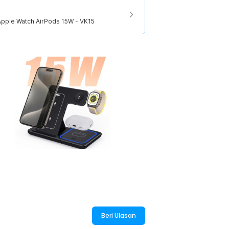
gus, namun wireless charger tetap
Apple Watch AirPods 15W - VK15
pat menjadi bentuk yang lebih simple dan
ksibel, Anda bisa mengisi daya saat
:
Apple Watch AirPods 15W - VK15
Beri Ulasan