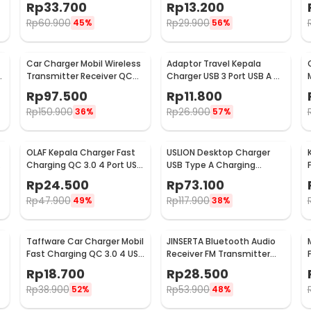
Rp
33.700
Rp
13.200
L040
Rp
60.900
Rp
29.900
45%
56%
Car Charger Mobil Wireless
Adaptor Travel Kepala
-
Transmitter Receiver QC
Charger USB 3 Port USB A 5V
3.0 Dual USB 3.1A - HY-82
3.1A - EKA
Rp
97.500
Rp
11.800
Rp
150.900
Rp
26.900
36%
57%
OLAF Kepala Charger Fast
USLION Desktop Charger
Charging QC 3.0 4 Port USB
USB Type A Charging
A 48 W - BK-376
Station Dock 5 Port 4A -
Rp
24.500
Rp
73.100
US04
Rp
47.900
Rp
117.900
49%
38%
Taffware Car Charger Mobil
JINSERTA Bluetooth Audio
Fast Charging QC 3.0 4 USB
Receiver FM Transmitter
A Port 7A 35W - BK-358
USB Charger - X8
Rp
18.700
Rp
28.500
Rp
38.900
Rp
53.900
52%
48%