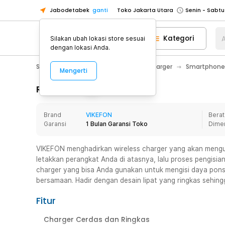
Jabodetabek
ganti
Toko Jakarta Utara
Toko Tangerang
Kategori
A
Silakan ubah lokasi store sesuai
Toko Cikupa
dengan lokasi Anda.
Pick n Go Jakarta Barat
Senin - J
Smartphone & Tablet
Baterai & Charger
Smartphone
Mengerti
Pick n Go Bekasi
Senin - Jumat (08
Pick n Go Depok
Senin - Jumat (08
Rincian Produk
Toko Jakarta Pusat
Senin - Sabtu
Brand
VIKEFON
Berat
Toko Jakarta Barat
Senin - Sabtu
Garansi
1 Bulan Garansi Toko
Dime
Toko Jakarta Utara
Toko Tangerang
VIKEFON menghadirkan wireless charger yang akan mengu
letakkan perangkat Anda di atasnya, lalu proses pengisian
Toko Cikupa
charger yang bisa Anda gunakan untuk mengisi daya pons
Pick n Go Jakarta Barat
Senin - J
bersamaan. Hadir dengan desain lipat yang ringkas sehin
Pick n Go Bekasi
Senin - Jumat (08
Fitur
Pick n Go Depok
Senin - Jumat (08
Charger Cerdas dan Ringkas