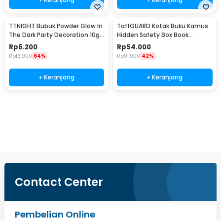
TTNIGHT Bubuk Powder Glow In
TaffGUARD Kotak Buku Kamus
The Dark Party Decoration 10g
Hidden Safety Box Book
- T01
Password Lock Size S - KB-10P
Rp
6.200
Rp
54.000
Rp
16.900
64%
Rp
91.900
42%
+ Keranjang
+ Keranjang
Beli Sekarang
Contact Center
Pembelian Online