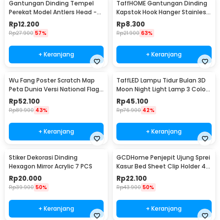
Gantungan Dinding Tempel
TaffHOME Gantungan Dinding
Perekat Model Antlers Head -
Kapstok Hook Hanger Stainless
MU03
Steel 201 - MT11
Rp
12.200
Rp
8.300
Rp
27.900
57%
Rp
21.900
63%
+ Keranjang
+ Keranjang
Wu Fang Poster Scratch Map
TaffLED Lampu Tidur Bulan 3D
Peta Dunia Versi National Flag
Moon Night Light Lamp 3 Color
- ZJP-M018
8cm 1W 5V - LD002701
Rp
52.100
Rp
45.100
Rp
89.900
43%
Rp
76.900
42%
+ Keranjang
+ Keranjang
Stiker Dekorasi Dinding
GCDHome Penjepit Ujung Sprei
Hexagon Mirror Acrylic 7 PCS
Kasur Bed Sheet Clip Holder 4
PCS - FS-1809
Rp
20.000
Rp
22.100
Rp
39.900
50%
Rp
43.900
50%
+ Keranjang
+ Keranjang