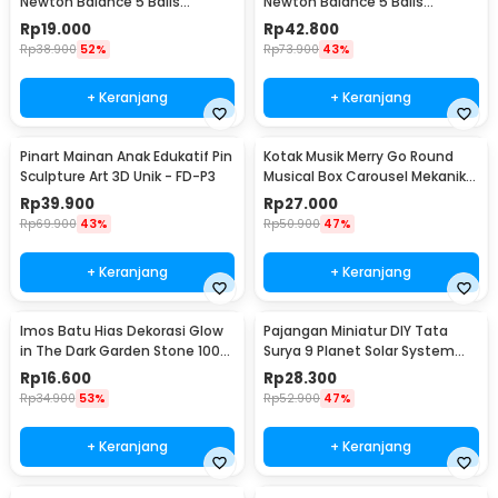
Newton Balance 5 Balls
Newton Balance 5 Balls
Stainless Steel Model T S -
Stainless Steel Model T L -
Rp
19.000
Rp
42.800
LX013
LX013
Rp
38.900
52%
Rp
73.900
43%
+ Keranjang
+ Keranjang
Pinart Mainan Anak Edukatif Pin
Kotak Musik Merry Go Round
Sculpture Art 3D Unik - FD-P3
Musical Box Carousel Mekanikal
- HD-Y02
Rp
39.900
Rp
27.000
Rp
69.900
43%
Rp
50.900
47%
+ Keranjang
+ Keranjang
Imos Batu Hias Dekorasi Glow
Pajangan Miniatur DIY Tata
in The Dark Garden Stone 100
Surya 9 Planet Solar System
PCS - HC0043
Planetary - 2135
Rp
16.600
Rp
28.300
Rp
34.900
53%
Rp
52.900
47%
+ Keranjang
+ Keranjang