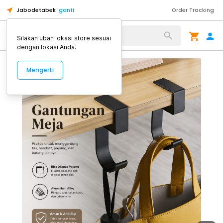
Jabodetabek
ganti
Order Tracking
Alat Kopi
Silakan ubah lokasi store sesuai
dengan lokasi Anda.
Mengerti