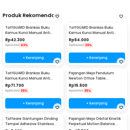
1 x VILOYI Gantungan Meja Lepas-Pasang Portable Removable
Table Hook - VL5
Produk Rekomendasi
TaffGUARD Brankas Buku
TaffGUARD Brankas Buku
Kamus Kunci Manual Anti
Kamus Kunci Manual Anti
Maling Hidden Safe Box Kecil -
Maling Hidden Safe Box Sedang
Rp
42.300
Rp
64.000
KB-10L
- KB-10L
Rp
73.900
43%
Rp
104.900
39%
+ Keranjang
+ Keranjang
TaffGUARD Brankas Buku
Pajangan Meja Pendulum
Kamus Kunci Manual Anti
Newton Office Table
Maling Hidden Safe Box Besar -
Decoration 5 Ball S - H50S
Rp
71.700
Rp
15.600
KB-10L
Rp
116.900
39%
Rp
24.000
35%
+ Keranjang
+ Keranjang
Taffware Gantungan Dinding
Pajangan Meja Orbital Kinetik
Tempel Adhesive Stainless
Perpetual Motion Balance
Steel 6 PCS - ST40
Physics - NR31TX