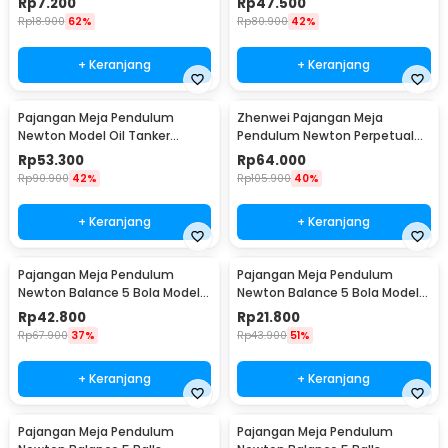
Rp
7.200
Rp
47.500
Rp
18.900
62%
Rp
80.900
42%
+ Keranjang
+ Keranjang
Pajangan Meja Pendulum
Zhenwei Pajangan Meja
Newton Model Oil Tanker
Pendulum Newton Perpetual
Perpetual Debate - B101
Model Ferris Wheel - ZPW
Rp
53.300
Rp
64.000
Rp
90.900
42%
Rp
105.900
40%
+ Keranjang
+ Keranjang
Pajangan Meja Pendulum
Pajangan Meja Pendulum
Newton Balance 5 Bola Model
Newton Balance 5 Bola Model
Arched M - ZY02
Arched S - ZY02
Rp
42.800
Rp
21.800
Rp
67.900
37%
Rp
43.900
51%
+ Keranjang
+ Keranjang
Pajangan Meja Pendulum
Pajangan Meja Pendulum