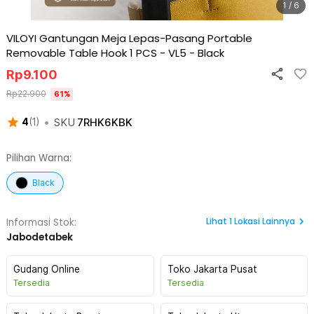
1 / 6
VILOYI Gantungan Meja Lepas-Pasang Portable
Removable Table Hook 1 PCS - VL5
-
Black
Rp
9.100
Rp
22.900
61
%
•
SKU
7RHK6KBK
4
(
1
)
Pilihan Warna:
Black
Lihat
1
Lokasi Lainnya
Informasi Stok:
Jabodetabek
Gudang Online
Toko Jakarta Pusat
Tersedia
Tersedia