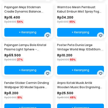
Pajangan Meja Stickman
Warmtoo Mesin Pembuat
Cradle Dynamic Balance
Kabut Embun Mist Spray Fog
Instrument Ball Pendulum
Maker 12 LED 24V - WT01
Rp
16.400
Rp
34.200
Rp
34.900
54%
Rp
61.900
45%
+ Keranjang
+ Keranjang
Pajangan Lampu Bola Kristal
Poster Peta Dunia Large
Plasma Light Sphere -
Vintage World Map 103x69cm -
ZC211700
N401
Rp
69.500
Rp
10.200
Rp
94.900
27%
Rp
24.900
60%
+ Keranjang
+ Keranjang
Fender Sticker Cermin Dinding
Anpro Kotak Musik Antik
Wallpaper 3D Model Square
Wooden Music Box Engraving
Mirror 9 PCS - Q353
Harry Potter - ADQ0194
Rp
8.200
Rp
25.500
Rp
20.900
61%
Rp
48.900
48%
+ Keranjang
+ Keranjang