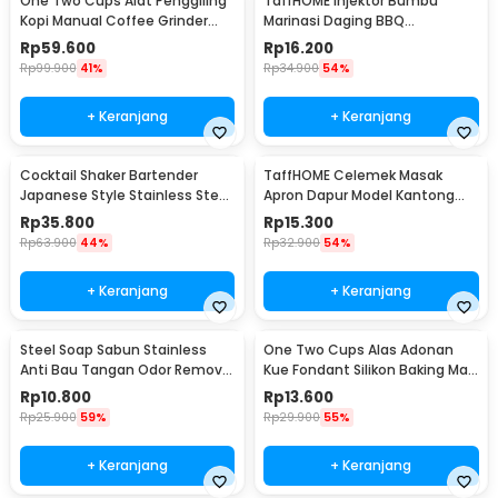
One Two Cups Alat Penggiling
TaffHOME Injektor Bumbu
Kopi Manual Coffee Grinder
Marinasi Daging BBQ
Portable - WFCG9800
Seasoning Injector - HC117
Rp
59.600
Rp
16.200
Rp
99.900
41%
Rp
34.900
54%
+ Keranjang
+ Keranjang
Cocktail Shaker Bartender
TaffHOME Celemek Masak
Japanese Style Stainless Steel
Apron Dapur Model Kantong
200ml
Pola Spatula - JJ41
Rp
35.800
Rp
15.300
Rp
63.900
44%
Rp
32.900
54%
+ Keranjang
+ Keranjang
Steel Soap Sabun Stainless
One Two Cups Alas Adonan
Anti Bau Tangan Odor Remove
Kue Fondant Silikon Baking Mat
- HW071
Anti Slip - JJ3873
Rp
10.800
Rp
13.600
Rp
25.900
59%
Rp
29.900
55%
+ Keranjang
+ Keranjang