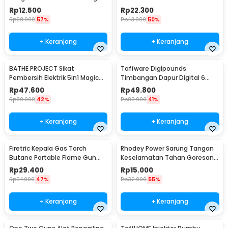
Daging Kopi Susu - TP101
Resistant Gloves - 540F
Rp
12.500
Rp
22.300
Rp
28.900
57%
Rp
43.900
50%
+ Keranjang
+ Keranjang
BATHE PROJECT Sikat
Taffware Digipounds
Pembersih Elektrik 5in1 Magic
Timbangan Dapur Digital 6
Brush Rechargeable - WQ8110
Satuan 1kg 0.1g - i2000
Rp
47.600
Rp
49.800
Rp
80.900
42%
Rp
83.900
41%
+ Keranjang
+ Keranjang
Firetric Kepala Gas Torch
Rhodey Power Sarung Tangan
Butane Portable Flame Gun
Keselamatan Tahan Goresan
Adjustable - 807
Pisau - EN388
Rp
29.400
Rp
15.000
Rp
54.900
47%
Rp
32.900
55%
+ Keranjang
+ Keranjang