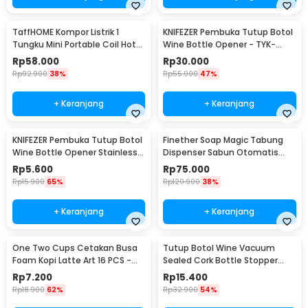
TaffHOME Kompor Listrik 1
KNIFEZER Pembuka Tutup Botol
Tungku Mini Portable Coil Hot
Wine Bottle Opener - TYK-
Plate 500W - C1-1000-03
074B
Rp
58.000
Rp
30.000
Rp
92.900
38%
Rp
55.900
47%
+ Keranjang
+ Keranjang
KNIFEZER Pembuka Tutup Botol
Finether Soap Magic Tabung
Wine Bottle Opener Stainless
Dispenser Sabun Otomatis
Steel - WS01
400ml - AD-03
Rp
5.600
Rp
75.000
Rp
15.900
65%
Rp
120.900
38%
+ Keranjang
+ Keranjang
One Two Cups Cetakan Busa
Tutup Botol Wine Vacuum
Foam Kopi Latte Art 16 PCS -
Sealed Cork Bottle Stopper
JJYE01
Stainless Steel - G94529
Rp
7.200
Rp
15.400
Rp
18.900
62%
Rp
32.900
54%