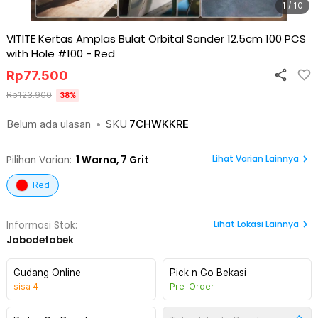
1 / 10
VITITE Kertas Amplas Bulat Orbital Sander 12.5cm 100 PCS
with Hole #100
-
Red
Rp
77.500
Rp
123.900
38
%
Belum ada ulasan
•
SKU
7CHWKKRE
Lihat Varian Lainnya
Pilihan Varian:
1
Warna,
7 Grit
Red
Lihat
Lokasi Lainnya
Informasi Stok:
Jabodetabek
Gudang Online
Pick n Go Bekasi
sisa
4
Pre-Order