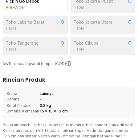
Pick n Go Depok
Toko Jakarta Pusat
Pre-Order
Habis
Toko Jakarta Barat
Toko Jakarta Utara
Habis
Habis
Toko Tangerang
Toko Cikupa
Habis
Habis
Tersedia bayar di tempat (COD)
Rincian Produk
Brand
Lainnya
Garansi
-
Berat Produk
0.8 kg
Dimensi Kemasan
15
x
15
x
13
cm
Butuh amplas bulat berkualitas untuk mesin orbital sander atau drill pad?
Kertas amplas dari VITITE adalah pilihan tepat. Hadir dengan diameter
12.5 cm dan sistem velcro yang kompatibel dengan berbagai mesin