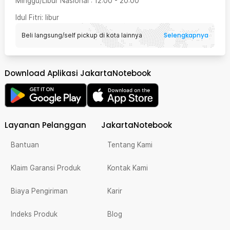
Minggu/Libur Nasional
:
12:00
-
20:00
Idul Fitri
: libur
Selengkapnya
Beli langsung/self pickup di kota lainnya
Download Aplikasi JakartaNotebook
Layanan Pelanggan
JakartaNotebook
Bantuan
Tentang Kami
Klaim Garansi Produk
Kontak Kami
Biaya Pengiriman
Karir
Indeks Produk
Blog