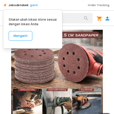
Jabodetabek
ganti
Order Tracking
Alat Kopi
Silakan ubah lokasi store sesuai
dengan lokasi Anda.
Mengerti