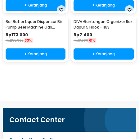
+ Keranjang
+ Keranjang
Bar Butler Liquor Dispenser Bir
DIVV Gantungan Organizer Rak
Pump Beer Machine Gas
Dapur 5 Hook - I163
Station 900ml - P-36
Rp
173.000
Rp
7.400
Rp
255.900
33%
Rp
18.900
61%
+ Keranjang
+ Keranjang
Beli Sekarang
Contact Center