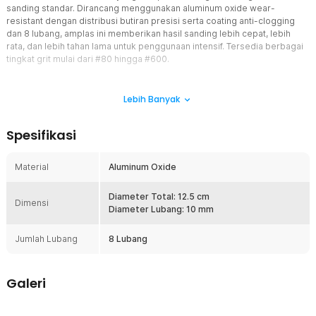
sanding standar. Dirancang menggunakan aluminum oxide wear-
resistant dengan distribusi butiran presisi serta coating anti-clogging
dan 8 lubang, amplas ini memberikan hasil sanding lebih cepat, lebih
rata, dan lebih tahan lama untuk penggunaan intensif. Tersedia berbagai
tingkat grit mulai dari #80 hingga #600.
Fitur
Lebih Banyak
Diameter Standar Mesin Orbital
Ukuran 12.5 cm kompatibel dengan mayoritas orbital sander ukuran
Spesifikasi
5 Inch dan backing pad velcro standar. Ukuran presisi ini
memastikan pemasangan pas tanpa goyang saat mesin berputar.
Material
Aluminum Oxide
Ketahanan Aus Tinggi
Menggunakan butiran aluminum oxide berkualitas tinggi dengan
daya potong tajam dan ketahanan aus tinggi. Tidak mudah habis
Diameter Total: 12.5 cm
Dimensi
atau tumpul, sehingga lebih hemat dalam penggunaan jangka
Diameter Lubang: 10 mm
panjang.
Jumlah Lubang
8 Lubang
Butiran Lebih Tajam dan Rata
Menggunakan proses pelapisan abrasif dengan teknologi
elektrostatik tegangan tinggi. Teknik ini membuat butiran amplas
Galeri
menempel dengan orientasi tajam dan teratur. Hasilnya adalah daya
potong lebih cepat, tekanan kerja lebih ringan, dan finishing lebih
presisi.