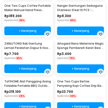
One Two Cups Coffee Portable
Hanger Gantungan Serbaguna
Maker Manual Hand Press
Stainless Steel 10 PCS -
Espresso 300ml - T35066
M127105
Rp
189.200
Rp
9.300
Rp
286.900
35%
Rp
22.900
60%
+ Keranjang
+ Keranjang
ZANLUTONG Rak Gantung
Aihogard Nano Melamine Magic
Lemari Peralatan Dapur 6 Hook
Sponge Pembersih Karat Besi -
Besi - 2137
CW62
Rp
7.700
Rp
3.400
Rp
21.900
65%
Rp
13.900
76%
+ Keranjang
+ Keranjang
TaffHOME Alat Panggang Arang
One Two Cups Kertas
Foldable Portable BBQ Outdoor
Penyaring Kopi Coffee Drip Bag
Grill Stove - HWSK77
Paper Filter 50PCS - T111
Rp
219.100
Rp
23.700
Rp
300.900
28%
Rp
45.900
49%
+ Keranjang
+ Keranjang