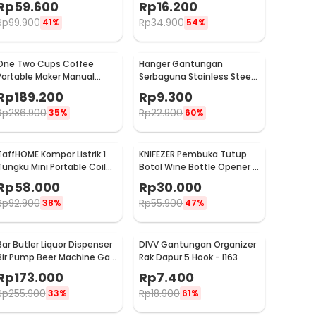
Rp
59.600
Rp
16.200
WFCG9800
Rp
99.900
Rp
34.900
41%
54%
One Two Cups Coffee
Hanger Gantungan
Portable Maker Manual
Serbaguna Stainless Steel
Hand Press Espresso 300ml
10 PCS - M127105
Rp
189.200
Rp
9.300
- T35066
Rp
286.900
Rp
22.900
35%
60%
TaffHOME Kompor Listrik 1
KNIFEZER Pembuka Tutup
Tungku Mini Portable Coil
Botol Wine Bottle Opener -
Hot Plate 500W - C1-1000-
TYK-074B
Rp
58.000
Rp
30.000
03
Rp
92.900
Rp
55.900
38%
47%
Bar Butler Liquor Dispenser
DIVV Gantungan Organizer
Bir Pump Beer Machine Gas
Rak Dapur 5 Hook - I163
Station 900ml - P-36
Rp
173.000
Rp
7.400
Rp
255.900
Rp
18.900
33%
61%