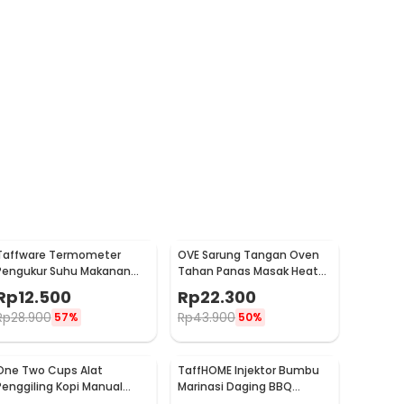
Taffware Termometer
OVE Sarung Tangan Oven
Pengukur Suhu Makanan
Tahan Panas Masak Heat
Digital Daging Kopi Susu -
Resistant Gloves - 540F
Rp
12.500
Rp
22.300
TP101
Rp
28.900
Rp
43.900
57%
50%
One Two Cups Alat
TaffHOME Injektor Bumbu
Penggiling Kopi Manual
Marinasi Daging BBQ
Coffee Grinder Portable -
Seasoning Injector - HC117