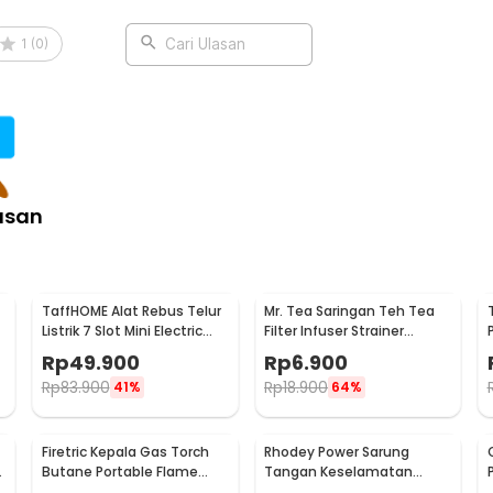
dak mudah lepas saat rotasi tinggi.
1
(
0
)
Cari Ulasan
i kebutuhan, semakin besar angkanya maka
coating tipis.
asan
TaffHOME Alat Rebus Telur
Mr. Tea Saringan Teh Tea
Listrik 7 Slot Mini Electric
Filter Infuser Strainer
:
Egg Cooker 350W - YS-203
Chilling Man Silicon - MR03
Rp
49.900
Rp
6.900
5cm 100 PCS with Hole
Rp
83.900
Rp
18.900
41%
64%
Firetric Kepala Gas Torch
Rhodey Power Sarung
6
Butane Portable Flame
Tangan Keselamatan
Gun Adjustable - 807
Tahan Goresan Pisau -