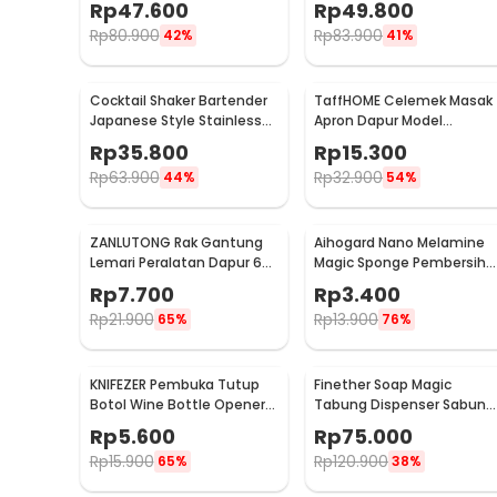
Rp
47.600
Rp
49.800
- WQ8110
Rp
80.900
Rp
83.900
42%
41%
Cocktail Shaker Bartender
TaffHOME Celemek Masak
Japanese Style Stainless
Apron Dapur Model
Steel 200ml
Kantong Pola Spatula -
Rp
35.800
Rp
15.300
JJ41
Rp
63.900
Rp
32.900
44%
54%
ZANLUTONG Rak Gantung
Aihogard Nano Melamine
Lemari Peralatan Dapur 6
Magic Sponge Pembersih
Hook Besi - 2137
Karat Besi - CW62
Rp
7.700
Rp
3.400
Rp
21.900
Rp
13.900
65%
76%
KNIFEZER Pembuka Tutup
Finether Soap Magic
Botol Wine Bottle Opener
Tabung Dispenser Sabun
Stainless Steel - WS01
Otomatis 400ml - AD-03
Rp
5.600
Rp
75.000
Rp
15.900
Rp
120.900
65%
38%