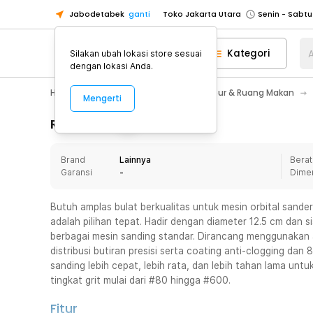
Jabodetabek
ganti
Toko Jakarta Utara
Toko Tangerang
Kategori
A
Silakan ubah lokasi store sesuai
Toko Cikupa
dengan lokasi Anda.
Pick n Go Jakarta Barat
Senin - J
Home Appliance
Perlengkapan Dapur & Ruang Makan
Mengerti
Pick n Go Bekasi
Senin - Jumat (08
Pick n Go Depok
Senin - Jumat (08
Rincian Produk
Toko Jakarta Pusat
Senin - Sabtu
Brand
Lainnya
Berat
Toko Jakarta Barat
Senin - Sabtu
Garansi
-
Dime
Toko Jakarta Utara
Toko Tangerang
Butuh amplas bulat berkualitas untuk mesin orbital sander 
adalah pilihan tepat. Hadir dengan diameter 12.5 cm dan 
Toko Cikupa
berbagai mesin sanding standar. Dirancang menggunakan 
Pick n Go Jakarta Barat
Senin - J
distribusi butiran presisi serta coating anti-clogging dan 
sanding lebih cepat, lebih rata, dan lebih tahan lama unt
Pick n Go Bekasi
Senin - Jumat (08
tingkat grit mulai dari #80 hingga #600.
Pick n Go Depok
Senin - Jumat (08
Fitur