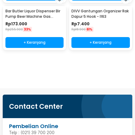
Bar Butler Liquor Dispenser Bir
DIVV Gantungan Organizer Rak
Pump Beer Machine Gas
Dapur 5 Hook - I163
Station 900ml - P-36
Rp
173.000
Rp
7.400
Rp
255.900
33%
Rp
18.900
61%
+ Keranjang
+ Keranjang
Beli Sekarang
Contact Center
Pembelian Online
Telp : (021) 39 700 200