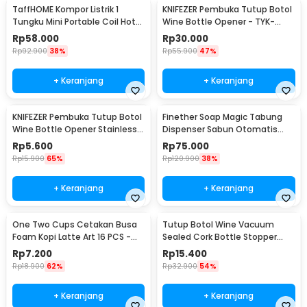
TaffHOME Kompor Listrik 1
KNIFEZER Pembuka Tutup Botol
Tungku Mini Portable Coil Hot
Wine Bottle Opener - TYK-
Plate 500W - C1-1000-03
074B
Rp
58.000
Rp
30.000
Rp
92.900
38%
Rp
55.900
47%
+ Keranjang
+ Keranjang
KNIFEZER Pembuka Tutup Botol
Finether Soap Magic Tabung
Wine Bottle Opener Stainless
Dispenser Sabun Otomatis
Steel - WS01
400ml - AD-03
Rp
5.600
Rp
75.000
Rp
15.900
65%
Rp
120.900
38%
+ Keranjang
+ Keranjang
One Two Cups Cetakan Busa
Tutup Botol Wine Vacuum
Foam Kopi Latte Art 16 PCS -
Sealed Cork Bottle Stopper
JJYE01
Stainless Steel - G94529
Rp
7.200
Rp
15.400
Rp
18.900
62%
Rp
32.900
54%
+ Keranjang
+ Keranjang