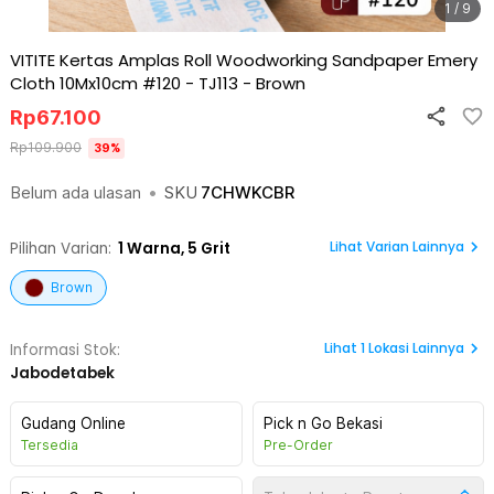
1 / 9
VITITE Kertas Amplas Roll Woodworking Sandpaper Emery
Cloth 10Mx10cm #120 - TJ113
-
Brown
Rp
67.100
Rp
109.900
39
%
Belum ada ulasan
•
SKU
7CHWKCBR
Lihat Varian Lainnya
Pilihan Varian:
1
Warna,
5 Grit
Brown
Lihat
1
Lokasi Lainnya
Informasi Stok:
Jabodetabek
Gudang Online
Pick n Go Bekasi
Tersedia
Pre-Order