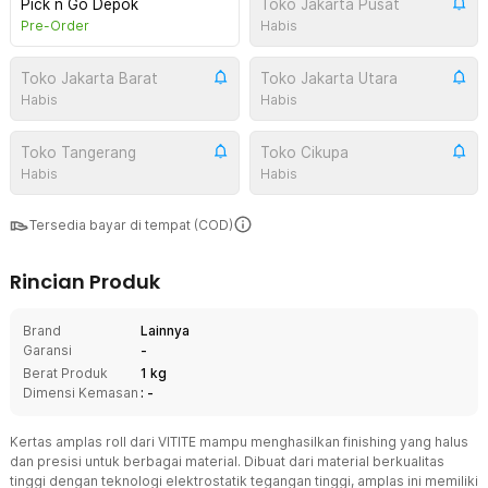
Pick n Go Depok
Toko Jakarta Pusat
Pre-Order
Habis
Toko Jakarta Barat
Toko Jakarta Utara
Habis
Habis
Toko Tangerang
Toko Cikupa
Habis
Habis
Tersedia bayar di tempat (COD)
Rincian Produk
Brand
Lainnya
Garansi
-
Berat Produk
1 kg
Dimensi Kemasan
: -
Kertas amplas roll dari VITITE mampu menghasilkan finishing yang halus
dan presisi untuk berbagai material. Dibuat dari material berkualitas
tinggi dengan teknologi elektrostatik tegangan tinggi, amplas ini memiliki