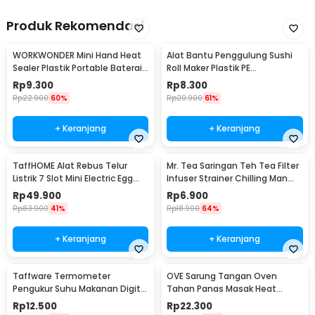
Produk Rekomendasi
WORKWONDER Mini Hand Heat
Alat Bantu Penggulung Sushi
Sealer Plastik Portable Baterai
Roll Maker Plastik PE
AA - LX2000A
22x20.5x0.1cm - E1119
Rp
9.300
Rp
8.300
Rp
22.900
60%
Rp
20.900
61%
+ Keranjang
+ Keranjang
TaffHOME Alat Rebus Telur
Mr. Tea Saringan Teh Tea Filter
Listrik 7 Slot Mini Electric Egg
Infuser Strainer Chilling Man
Cooker 350W - YS-203
Silicon - MR03
Rp
49.900
Rp
6.900
Rp
83.900
41%
Rp
18.900
64%
+ Keranjang
+ Keranjang
Taffware Termometer
OVE Sarung Tangan Oven
Pengukur Suhu Makanan Digital
Tahan Panas Masak Heat
Daging Kopi Susu - TP101
Resistant Gloves - 540F
Rp
12.500
Rp
22.300