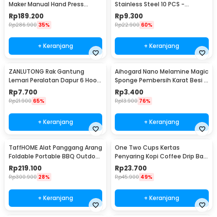
Maker Manual Hand Press
Stainless Steel 10 PCS -
Espresso 300ml - T35066
M127105
Rp
189.200
Rp
9.300
Rp
286.900
35%
Rp
22.900
60%
+ Keranjang
+ Keranjang
ZANLUTONG Rak Gantung
Aihogard Nano Melamine Magic
Lemari Peralatan Dapur 6 Hook
Sponge Pembersih Karat Besi -
Besi - 2137
CW62
Rp
7.700
Rp
3.400
Rp
21.900
65%
Rp
13.900
76%
+ Keranjang
+ Keranjang
TaffHOME Alat Panggang Arang
One Two Cups Kertas
Foldable Portable BBQ Outdoor
Penyaring Kopi Coffee Drip Bag
Grill Stove - HWSK77
Paper Filter 50PCS - T111
Rp
219.100
Rp
23.700
Rp
300.900
28%
Rp
45.900
49%
+ Keranjang
+ Keranjang