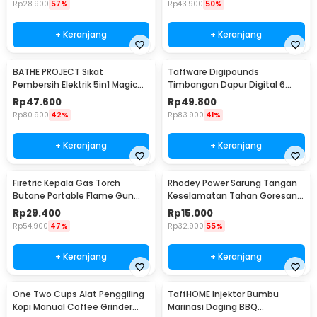
Rp
28.900
57%
Rp
43.900
50%
+ Keranjang
+ Keranjang
BATHE PROJECT Sikat
Taffware Digipounds
Pembersih Elektrik 5in1 Magic
Timbangan Dapur Digital 6
Brush Rechargeable - WQ8110
Satuan 1kg 0.1g - i2000
Rp
47.600
Rp
49.800
Rp
80.900
42%
Rp
83.900
41%
+ Keranjang
+ Keranjang
Firetric Kepala Gas Torch
Rhodey Power Sarung Tangan
Butane Portable Flame Gun
Keselamatan Tahan Goresan
Adjustable - 807
Pisau - EN388
Rp
29.400
Rp
15.000
Rp
54.900
47%
Rp
32.900
55%
+ Keranjang
+ Keranjang
One Two Cups Alat Penggiling
TaffHOME Injektor Bumbu
Kopi Manual Coffee Grinder
Marinasi Daging BBQ