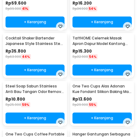
Portable - WFCG9800
Seasoning Injector - HC117
Rp
59.600
Rp
16.200
Rp
99.900
41%
Rp
34.900
54%
+ Keranjang
+ Keranjang
Cocktail Shaker Bartender
TaffHOME Celemek Masak
Japanese Style Stainless Steel
Apron Dapur Model Kantong
200ml
Pola Spatula - JJ41
Rp
35.800
Rp
15.300
Rp
63.900
44%
Rp
32.900
54%
+ Keranjang
+ Keranjang
Steel Soap Sabun Stainless
One Two Cups Alas Adonan
Anti Bau Tangan Odor Remove
Kue Fondant Silikon Baking Mat
- HW071
Anti Slip - JJ3873
Rp
10.800
Rp
13.600
Rp
25.900
59%
Rp
29.900
55%
+ Keranjang
+ Keranjang
One Two Cups Coffee Portable
Hanger Gantungan Serbaguna