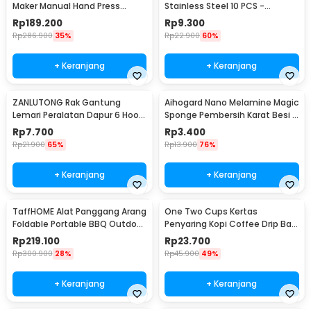
Maker Manual Hand Press
Stainless Steel 10 PCS -
Espresso 300ml - T35066
M127105
Rp
189.200
Rp
9.300
Rp
286.900
35%
Rp
22.900
60%
+ Keranjang
+ Keranjang
ZANLUTONG Rak Gantung
Aihogard Nano Melamine Magic
Lemari Peralatan Dapur 6 Hook
Sponge Pembersih Karat Besi -
Besi - 2137
CW62
Rp
7.700
Rp
3.400
Rp
21.900
65%
Rp
13.900
76%
+ Keranjang
+ Keranjang
TaffHOME Alat Panggang Arang
One Two Cups Kertas
Foldable Portable BBQ Outdoor
Penyaring Kopi Coffee Drip Bag
Grill Stove - HWSK77
Paper Filter 50PCS - T111
Rp
219.100
Rp
23.700
Rp
300.900
28%
Rp
45.900
49%
+ Keranjang
+ Keranjang