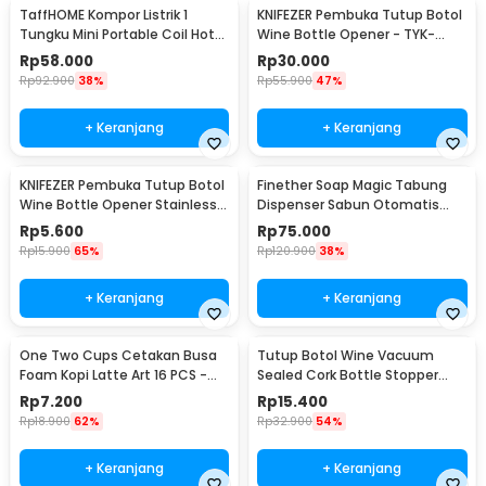
TaffHOME Kompor Listrik 1
KNIFEZER Pembuka Tutup Botol
Tungku Mini Portable Coil Hot
Wine Bottle Opener - TYK-
Plate 500W - C1-1000-03
074B
Rp
58.000
Rp
30.000
Rp
92.900
38%
Rp
55.900
47%
+ Keranjang
+ Keranjang
KNIFEZER Pembuka Tutup Botol
Finether Soap Magic Tabung
Wine Bottle Opener Stainless
Dispenser Sabun Otomatis
Steel - WS01
400ml - AD-03
Rp
5.600
Rp
75.000
Rp
15.900
65%
Rp
120.900
38%
+ Keranjang
+ Keranjang
One Two Cups Cetakan Busa
Tutup Botol Wine Vacuum
Foam Kopi Latte Art 16 PCS -
Sealed Cork Bottle Stopper
JJYE01
Stainless Steel - G94529
Rp
7.200
Rp
15.400
Rp
18.900
62%
Rp
32.900
54%
+ Keranjang
+ Keranjang