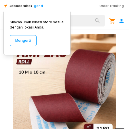
Jabodetabek
ganti
Order Tracking
Alat Kopi
Silakan ubah lokasi store sesuai
dengan lokasi Anda.
Mengerti