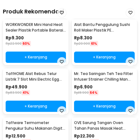
Produk Rekomendasi
WORKWONDER Mini Hand Heat
Alat Bantu Penggulung Sushi
Sealer Plastik Portable Baterai
Roll Maker Plastik PE
AA - LX2000A
22x20.5x0.1cm - E1119
Rp
9.300
Rp
8.300
Rp
22.900
60%
Rp
20.900
61%
+ Keranjang
+ Keranjang
TaffHOME Alat Rebus Telur
Mr. Tea Saringan Teh Tea Filter
Listrik 7 Slot Mini Electric Egg
Infuser Strainer Chilling Man
Cooker 350W - YS-203
Silicon - MR03
Rp
49.900
Rp
6.900
Rp
83.900
41%
Rp
18.900
64%
+ Keranjang
+ Keranjang
Taffware Termometer
OVE Sarung Tangan Oven
Pengukur Suhu Makanan Digital
Tahan Panas Masak Heat
Daging Kopi Susu - TP101
Resistant Gloves - 540F
Rp
12.500
Rp
22.300