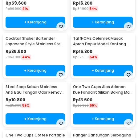
Portable - WFCG9800
Seasoning Injector - HC117
Rp
59.600
Rp
16.200
Rp
99.900
41%
Rp
34.900
54%
+ Keranjang
+ Keranjang
Cocktail Shaker Bartender
TaffHOME Celemek Masak
Japanese Style Stainless Steel
Apron Dapur Model Kantong
200ml
Pola Spatula - JJ41
Rp
35.800
Rp
15.300
Rp
63.900
44%
Rp
32.900
54%
+ Keranjang
+ Keranjang
Steel Soap Sabun Stainless
One Two Cups Alas Adonan
Anti Bau Tangan Odor Remove
Kue Fondant Silikon Baking Mat
- HW071
Anti Slip - JJ3873
Rp
10.800
Rp
13.600
Rp
25.900
59%
Rp
29.900
55%
+ Keranjang
+ Keranjang
One Two Cups Coffee Portable
Hanger Gantungan Serbaguna