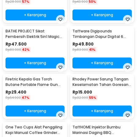
Rp
28.900
57%
Rp
43.900
50%
+ Keranjang
+ Keranjang
BATHE PROJECT Sikat
Taffware Digipounds
Pembersih Elektrik 5in1 Magic
Timbangan Dapur Digital 6
Brush Rechargeable - WQ8110
Satuan 1kg 0.1g - i2000
Rp
47.600
Rp
49.800
Rp
80.900
42%
Rp
83.900
41%
+ Keranjang
+ Keranjang
Firetric Kepala Gas Torch
Rhodey Power Sarung Tangan
Butane Portable Flame Gun
Keselamatan Tahan Goresan
Adjustable - 807
Pisau - EN388
Rp
29.400
Rp
15.000
Rp
54.900
47%
Rp
32.900
55%
+ Keranjang
+ Keranjang
One Two Cups Alat Penggiling
TaffHOME Injektor Bumbu
Kopi Manual Coffee Grinder
Marinasi Daging BBQ