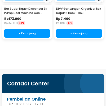
Bar Butler Liquor Dispenser Bir
DIVV Gantungan Organizer Rak
Pump Beer Machine Gas
Dapur 5 Hook - I163
Station 900ml - P-36
Rp
173.000
Rp
7.400
Rp
255.900
33%
Rp
18.900
61%
+ Keranjang
+ Keranjang
Beli Sekarang
Contact Center
Pembelian Online
Telp : (021) 39 700 200