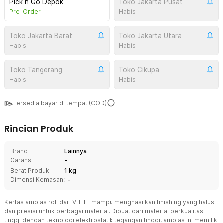
Pick n Go Depok
Toko Jakarta Pusat
Pre-Order
Habis
Toko Jakarta Barat
Toko Jakarta Utara
Habis
Habis
Toko Tangerang
Toko Cikupa
Habis
Habis
Tersedia bayar di tempat (COD)
Rincian Produk
Brand
Lainnya
Garansi
-
Berat Produk
1 kg
Dimensi Kemasan
: -
Kertas amplas roll dari VITITE mampu menghasilkan finishing yang halus
dan presisi untuk berbagai material. Dibuat dari material berkualitas
tinggi dengan teknologi elektrostatik tegangan tinggi, amplas ini memiliki