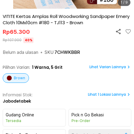
1 / 9
VITITE Kertas Amplas Roll Woodworking Sandpaper Emery
Cloth 10Mx10cm #180 - TJ113
-
Brown
Rp
65.300
Rp
107.900
40
%
Belum ada ulasan
•
SKU
7CHWKBBR
Lihat Varian Lainnya
Pilihan Varian:
1
Warna,
5 Grit
Brown
Lihat
1
Lokasi Lainnya
Informasi Stok:
Jabodetabek
Gudang Online
Pick n Go Bekasi
Tersedia
Pre-Order