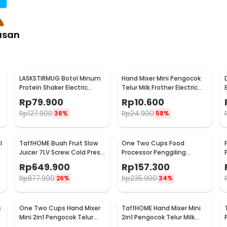
asan
h
LASKSTIRMUG Botol Minum
Hand Mixer Mini Pengocok
Protein Shaker Electric
Telur Milk Frother Electric
Bottle BPA Free 480ml -
Battery Power - HMP16
Rp
79.900
Rp
10.600
1505
Rp
127.900
Rp
24.900
38%
58%
l
TaffHOME Buah Fruit Slow
One Two Cups Food
Juicer 7LV Screw Cold Press
Processor Penggiling
Extractor Machine - JE-
Daging Meat Grinder 2L
Rp
649.900
Rp
157.300
B03BH
200W - JJ-1966
Rp
877.900
Rp
235.900
26%
34%
s
One Two Cups Hand Mixer
TaffHOME Hand Mixer Mini
Mini 2in1 Pengocok Telur
2in1 Pengocok Telur Milk
Whisk Milk Frother - HMW15
Frother USB Charge - HMW1