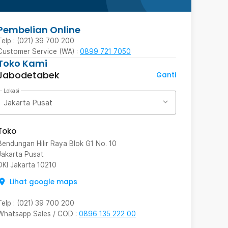
Pembelian Online
Telp : (021) 39 700 200
Customer Service (WA) :
0899 721 7050
Toko Kami
Jabodetabek
Ganti
Lokasi
Jakarta Pusat
Toko
Bendungan Hilir Raya Blok G1 No. 10
Jakarta Pusat
DKI Jakarta
10210
Lihat google maps
Telp
:
(021) 39 700 200
Whatsapp Sales / COD
:
0896 135 222 00