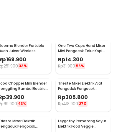
Deerma Blender Portable
One Two Cups Hand Mixer
Buah Juicer Wireless
Mini Pengocok Telur Kopi
1500mAh 400ml - DEM-
Milk Frother Battery -
Rp
169.900
Rp
14.300
NU05
HMP35
Rp
251.900
Rp
31.900
33%
56%
Food Chopper Mini Blender
Trieste Mixer Elektrik Alat
Penggiling Bumbu Electric
Pengaduk Pengocok
USB Charge 23W 250ml -
Minuman Otomatis 100W -
Rp
39.900
Rp
305.800
SR01
HSM-705S
Rp
69.900
Rp
418.900
43%
27%
Trieste Mixer Elektrik
Leygothy Pemotong Sayur
Pengaduk Pengocok
Elektrik Food Veggie
Minuman Otomatis 100W
Chopper Portable 4in1 -