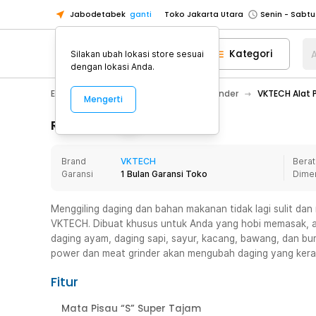
Jabodetabek
ganti
Toko Tangerang
Toko Cikupa
Kategori
A
Silakan ubah lokasi store sesuai
Pick n Go Jakarta Barat
Senin - J
dengan lokasi Anda.
Pick n Go Bekasi
Senin - Jumat (08
Electronic
Elektronik Rumah
Blender
VKTECH Alat P
Mengerti
Pick n Go Depok
Senin - Jumat (08
Rincian Produk
Toko Jakarta Pusat
Senin - Sabtu
Toko Jakarta Barat
Senin - Sabtu
Brand
VKTECH
Berat
Toko Jakarta Utara
Garansi
1 Bulan Garansi Toko
Dime
Toko Tangerang
Toko Cikupa
Menggiling daging dan bahan makanan tidak lagi sulit dan
VKTECH. Dibuat khusus untuk Anda yang hobi memasak, a
Pick n Go Jakarta Barat
Senin - J
daging ayam, daging sapi, sayur, kacang, bawang, dan b
Pick n Go Bekasi
Senin - Jumat (08
power dan meat grinder akan mengubah daging yang keras 
Pick n Go Depok
Senin - Jumat (08
Fitur
Mata Pisau “S” Super Tajam