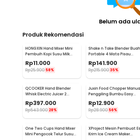
Belum ada ul
Produk Rekomendasi
HONGXIN Hand Mixer Mini
Shake n Take Blender Bua
Pembuih Kopi Susu Milk
Portable 4 Mata Pisau
Frother Battery Power -
500ml - VT-04
Rp
11.000
Rp
141.900
MS-3089
Rp
25.900
Rp
215.900
58%
35%
QCOOKER Hand Blender
Juxin Food Chopper Manua
Whisk Electric Juicer 2
Penggiling Bumbu Easy
Speed - CD-HB01
Operation 230ml - JX10
Rp
397.000
Rp
12.900
Rp
543.900
Rp
28.900
28%
56%
One Two Cups Hand Mixer
XProject Mesin Pembuat E
Mini Pengocok Telur Susu
Krim Ice Cream Maker
Milk Frother Battery -
Machine 200W - JG-10