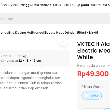
lat Kopi
umat (07:00 - 20:00), Sabtu - Minggu (08:00 - 20:00), Tutup pada Idul Fitri
Sele
:00 - 20:00), Sabtu - Minggu/ Libur Nasional (08:00 - 17:00)
Selengkapnya
enggiling Daging Multifungsi Electric Meat Grinder 350ml - MY-01
:00 - 20:00), Sabtu - Minggu/ Libur Nasional (08:00 - 17:00)
Selengkapnya
VKTECH Alat
 (09:00-20:00), Minggu/Libur Nasional (12:00-20:00), Tutup pada Idul Fitri
Sele
Electric Me
 (09:00-20:00), Minggu/Libur Nasional (12:00-20:00), Tutup pada Idul Fitri
Sele
White
 Produk
1.1 kg
nsi Kemasan
22
x
18
x
16
cm
Belum ada ulasan
•
Rp
49.300
 melelahkan dengan meat grinder dari
lat ini dapat digunakan menghaluskan
umat (07:00 - 20:00), Sabtu - Minggu (08:00 - 20:00), Tutup pada Idul Fitri
Sele
umbu dapur lainnya. Cukup tekan tombol
Pilihan Warna:
:00 - 20:00), Sabtu - Minggu/ Libur Nasional (08:00 - 17:00)
Selengkapnya
jadi lembut dan siap dimasak!
:00 - 20:00), Sabtu - Minggu/ Libur Nasional (08:00 - 17:00)
Selengkapnya
White