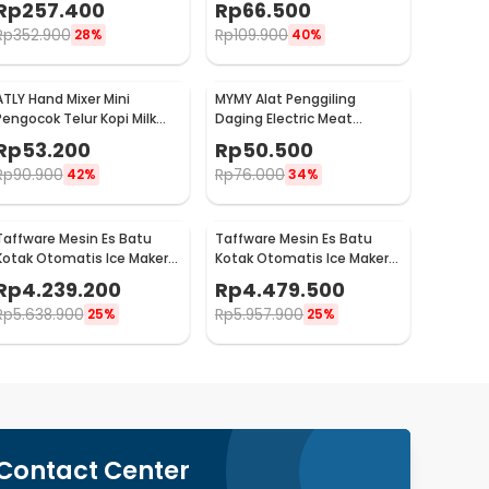
Rp
257.400
Rp
66.500
2300RPM - HSM-705
LE40
Rp
352.900
Rp
109.900
28%
40%
ATLY Hand Mixer Mini
MYMY Alat Penggiling
Pengocok Telur Kopi Milk
Daging Electric Meat
Frother Handheld - HMW05
Grinder Food Processor
Rp
53.200
Rp
50.500
350ml - MY-01
Rp
90.900
Rp
76.000
42%
34%
Taffware Mesin Es Batu
Taffware Mesin Es Batu
Kotak Otomatis Ice Maker
Kotak Otomatis Ice Maker
Machine 80kg 200W - HZB-
Machine 90kg 260W - HZB-
Rp
4.239.200
Rp
4.479.500
70FAB
80FAB
Rp
5.638.900
Rp
5.957.900
25%
25%
Contact Center