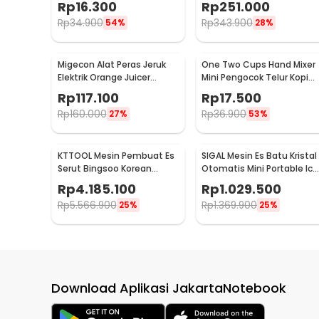
Rp
16.300
Rp
251.000
HMP30
Rp
34.900
Rp
343.900
54%
28%
Migecon Alat Peras Jeruk
One Two Cups Hand Mixer
Elektrik Orange Juicer
Mini Pengocok Telur Kopi
Portable 400ml 45W -
Milk Frother Battery -
Rp
117.100
Rp
17.500
MDC1
HMP40
Rp
160.000
Rp
36.900
27%
53%
KTTOOL Mesin Pembuat Es
SIGAL Mesin Es Batu Kristal
Serut Bingsoo Korean
Otomatis Mini Portable Ice
Snowflake Ice Shaving -
Maker 12kg 100W - YH-16
Rp
4.185.100
Rp
1.029.500
ZB-XBJ60
Rp
5.566.900
Rp
1.369.900
25%
25%
Download Aplikasi JakartaNotebook