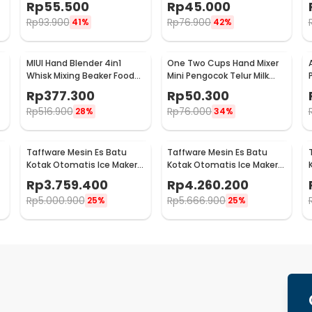
Rp
55.500
Rp
45.000
Rp
93.900
Rp
76.900
41%
42%
MIUI Hand Blender 4in1
One Two Cups Hand Mixer
Whisk Mixing Beaker Food
Mini Pengocok Telur Milk
Processor 15000RPM - H1
Frother Double Layer -
Rp
377.300
Rp
50.300
MFB1501A
Rp
516.900
Rp
76.000
28%
34%
Taffware Mesin Es Batu
Taffware Mesin Es Batu
Kotak Otomatis Ice Maker
Kotak Otomatis Ice Maker
Machine 50kg 200W - HZB-
Machine 70kg 220W - HZB-
Rp
3.759.400
Rp
4.260.200
55FAB
60FAB
Rp
5.000.900
Rp
5.666.900
25%
25%