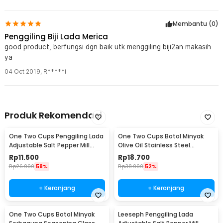
Rincian yang Anda dapatkan untuk pembelian produk ini:
1 x VKTECH Penggiling Lada Push Button Salt Pepper Mill Grinder
Membantu (
0
)
135ml - MG600A
Penggiling Biji Lada Merica
good product, berfungsi dgn baik utk menggiling biji2an makasih
ya
04 Oct 2019
,
R*****i
Produk Rekomendasi
One Two Cups Penggiling Lada
One Two Cups Botol Minyak
Adjustable Salt Pepper Mill
Olive Oil Stainless Steel
Grinder 160ml - M15996
Platted 500ml - OT50
Rp
11.500
Rp
18.700
Rp
26.900
58%
Rp
38.900
52%
+ Keranjang
+ Keranjang
One Two Cups Botol Minyak
Leeseph Penggiling Lada