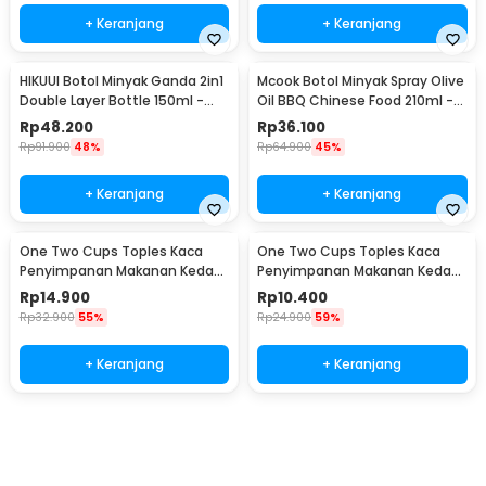
+ Keranjang
+ Keranjang
HIKUUI Botol Minyak Ganda 2in1
Mcook Botol Minyak Spray Olive
Double Layer Bottle 150ml -
Oil BBQ Chinese Food 210ml -
HI150
M2194
Rp
48.200
Rp
36.100
Rp
91.900
48%
Rp
64.900
45%
+ Keranjang
+ Keranjang
One Two Cups Toples Kaca
One Two Cups Toples Kaca
Penyimpanan Makanan Kedap
Penyimpanan Makanan Kedap
Udara Glass Jar 410ml - GH1270
Udara Glass Jar 280ml -
Rp
14.900
Rp
10.400
GH1270
Rp
32.900
55%
Rp
24.900
59%
+ Keranjang
+ Keranjang
Beli Sekarang