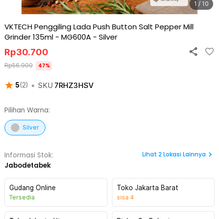
1 / 10
VKTECH Penggiling Lada Push Button Salt Pepper Mill
Grinder 135ml - MG600A
-
Silver
Rp
30.700
Rp
56.900
47
%
•
SKU
7RHZ3HSV
5
(
2
)
Pilihan Warna:
Silver
Lihat
2
Lokasi Lainnya
Informasi Stok:
Jabodetabek
Gudang Online
Toko Jakarta Barat
Tersedia
sisa
4