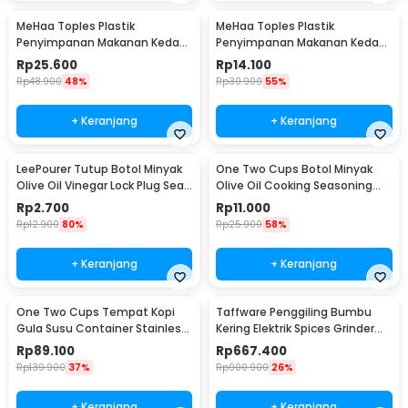
MeHaa Toples Plastik
MeHaa Toples Plastik
Penyimpanan Makanan Kedap
Penyimpanan Makanan Kedap
Udara Storage Jar 1.8L - YF0086
Udara Storage Jar 700ml -
Rp
25.600
Rp
14.100
YF0086
Rp
48.900
48%
Rp
30.900
55%
+ Keranjang
+ Keranjang
LeePourer Tutup Botol Minyak
One Two Cups Botol Minyak
Olive Oil Vinegar Lock Plug Seal
Olive Oil Cooking Seasoning
- HE131
Bottle 500ml - CW200
Rp
2.700
Rp
11.000
Rp
12.900
80%
Rp
25.900
58%
+ Keranjang
+ Keranjang
One Two Cups Tempat Kopi
Taffware Penggiling Bumbu
Gula Susu Container Stainless
Kering Elektrik Spices Grinder
Steel 1.5L - MSS19
800g 2400W - HC-800Y
Rp
89.100
Rp
667.400
Rp
139.900
37%
Rp
900.900
26%
+ Keranjang
+ Keranjang