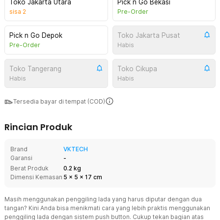
Toko Jakarta Utara
Pick n Go Bekasi
sisa
2
Pre-Order
Pick n Go Depok
Toko Jakarta Pusat
Pre-Order
Habis
Toko Tangerang
Toko Cikupa
Habis
Habis
Tersedia bayar di tempat (COD)
Rincian Produk
Brand
VKTECH
Garansi
-
Berat Produk
0.2 kg
Dimensi Kemasan
5
x
5
x
17
cm
Masih menggunakan penggiling lada yang harus diputar dengan dua
tangan? Kini Anda bisa menikmati cara yang lebih praktis menggunakan
penggiling lada dengan sistem push button. Cukup tekan bagian atas