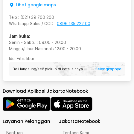
Lihat google maps
Telp
:
(021) 39 700 200
Whatsapp Sales / COD
:
0896 135 222 00
Jam buka:
Senin - Sabtu
:
09:00
-
20:00
Minggu/Libur Nasional
:
12:00
-
20:00
Idul Fitri
: libur
Selengkapnya
Beli langsung/self pickup di kota lainnya
Download Aplikasi JakartaNotebook
Layanan Pelanggan
JakartaNotebook
Bantuan
Tentang Kami