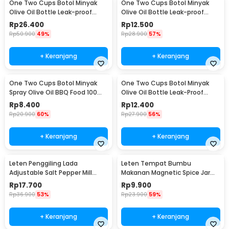
One Two Cups Botol Minyak
One Two Cups Botol Minyak
Olive Oil Bottle Leak-proof
Olive Oil Bottle Leak-proof
500ml - CW199
300ml - CW199
Rp
26.400
Rp
12.500
Rp
50.900
49%
Rp
28.900
57%
+ Keranjang
+ Keranjang
One Two Cups Botol Minyak
One Two Cups Botol Minyak
Spray Olive Oil BBQ Food 100ml
Olive Oil Bottle Leak-Proof
- HEA-1075
300ml - KG57H
Rp
8.400
Rp
12.400
Rp
20.900
60%
Rp
27.900
56%
+ Keranjang
+ Keranjang
Leten Penggiling Lada
Leten Tempat Bumbu
Adjustable Salt Pepper Mill
Makanan Magnetic Spice Jar
Grinder - 9179
Container 1 PCS - C121
Rp
17.700
Rp
9.900
Rp
36.900
53%
Rp
23.900
59%
+ Keranjang
+ Keranjang