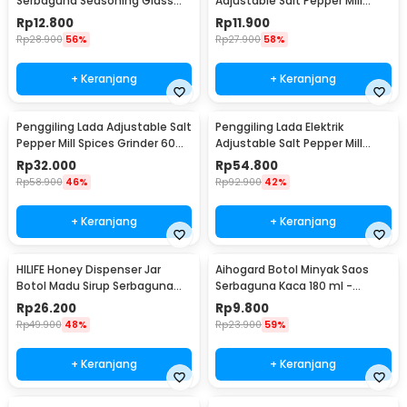
Serbaguna Seasoning Glass
Adjustable Salt Pepper Mill
Jar 630ml - CY180
Grinder 80ml - M1599
Rp
12.800
Rp
11.900
Rp
28.900
56%
Rp
27.900
58%
+ Keranjang
+ Keranjang
Penggiling Lada Adjustable Salt
Penggiling Lada Elektrik
Pepper Mill Spices Grinder 60ml
Adjustable Salt Pepper Mill
- CIQ
Grinder 100ml - 15CE7
Rp
32.000
Rp
54.800
Rp
58.900
46%
Rp
92.900
42%
+ Keranjang
+ Keranjang
HILIFE Honey Dispenser Jar
Aihogard Botol Minyak Saos
Botol Madu Sirup Serbaguna
Serbaguna Kaca 180 ml -
200ml - H1742
CW192
Rp
26.200
Rp
9.800
Rp
49.900
48%
Rp
23.900
59%
+ Keranjang
+ Keranjang