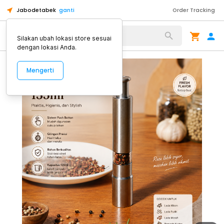
Jabodetabek
ganti
Order Tracking
Alat Kopi
Silakan ubah lokasi store sesuai
dengan lokasi Anda.
Mengerti