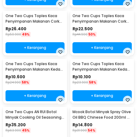
One Two Cups Toples Kaca
One Two Cups Toples Kaca
Penyimpanan Makanan Cork
Penyimpanan Makanan Cork
Seal Storage Jar 800ml - E1
Seal Storage Jar 500ml - E1
Rp
26.400
Rp
22.500
Rp
50.900
49%
Rp
44.900
50%
+ Keranjang
+ Keranjang
One Two Cups Toples Kaca
One Two Cups Toples Kaca
Penyimpanan Makanan Kedap
Penyimpanan Makanan Kedap
Udara Storage Jar 350ml -
Udara Storage Jar 250ml -
Rp
10.600
Rp
10.100
GH1270
GH1270
Rp
24.900
58%
Rp
23.900
58%
+ Keranjang
+ Keranjang
One Two Cups AN RUI Botol
Mcook Botol Minyak Spray Olive
Minyak Cooking Oil Seasoning
Oil BBQ Chinese Food 200ml -
Bottle 550ml - YH-033
M219
Rp
35.200
Rp
14.800
Rp
63.900
45%
Rp
31.900
54%