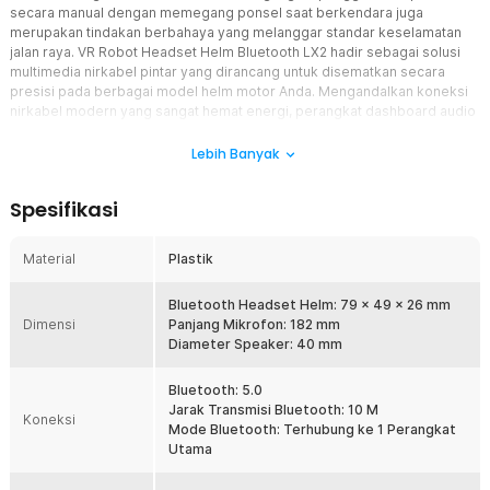
secara manual dengan memegang ponsel saat berkendara juga
merupakan tindakan berbahaya yang melanggar standar keselamatan
jalan raya. VR Robot Headset Helm Bluetooth LX2 hadir sebagai solusi
multimedia nirkabel pintar yang dirancang untuk disematkan secara
presisi pada berbagai model helm motor Anda. Mengandalkan koneksi
nirkabel modern yang sangat hemat energi, perangkat dashboard audio
personal ini mempermudah Anda memantau panduan peta navigasi GPS,
menikmati aliran musik harian, hingga menjawab panggilan telepon
Lebih Banyak
masuk secara otomatis tanpa menyentuh ponsel. Sangat cocok bagi
Anda para pengendara komuter, pengemudi ojek online, serta
Spesifikasi
komunitas motor yang mendambakan kenyamanan hiburan lengkap
dengan perlindungan keselamatan berkendara yang optimal di segala
kondisi cuaca.
Material
Plastik
Fitur
Bluetooth Headset Helm: 79 x 49 x 26 mm
Dimensi
Panjang Mikrofon: 182 mm
Konektivitas Bluetooth 5.0 yang Stabil dan Bebas Lag untuk
Diameter Speaker: 40 mm
Audio Real-Time
Perangkat audio pintar ini mengadopsi chip nirkabel Bluetooth 5.0
yang menjamin kecepatan transfer data yang instan, efisien dalam
Bluetooth: 5.0
konsumsi daya, serta memiliki stabilitas sinyal yang sangat tangguh.
Jarak Transmisi Bluetooth: 10 M
Koneksi
Sinyal nirkabel ini mampu mempertahankan jangkauan transmisi
Mode Bluetooth: Terhubung ke 1 Perangkat
yang konsisten hingga jarak 10 M tanpa hambatan lag, memberikan
Utama
Anda koneksi kelistrikan audio yang mulus sepanjang perjalanan.
Anda dapat menikmati aliran transmisi suara navigasi peta dan