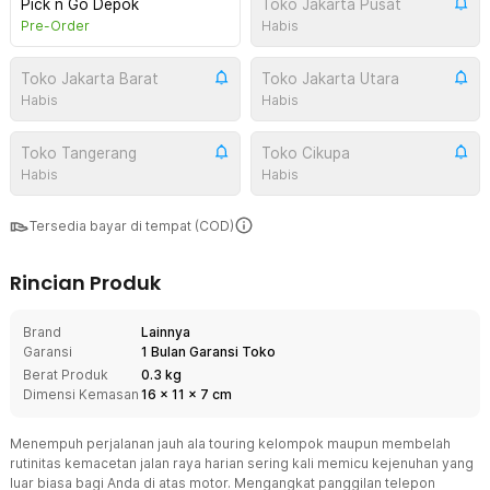
Pick n Go Depok
Toko Jakarta Pusat
Pre-Order
Habis
Toko Jakarta Barat
Toko Jakarta Utara
Habis
Habis
Toko Tangerang
Toko Cikupa
Habis
Habis
Tersedia bayar di tempat (COD)
Rincian Produk
Brand
Lainnya
Garansi
1 Bulan Garansi Toko
Berat Produk
0.3 kg
Dimensi Kemasan
16
x
11
x
7
cm
Menempuh perjalanan jauh ala touring kelompok maupun membelah
rutinitas kemacetan jalan raya harian sering kali memicu kejenuhan yang
luar biasa bagi Anda di atas motor. Mengangkat panggilan telepon