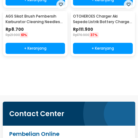
AGS Sikat Brush Pembersih
OTOHEROES Charger Aki
Karburator Cleaning Needles
Sepeda Listrik Battery Charger
Tools 15 PCS - CS8
60V 20AH 3A - BEI60
Rp
8.700
Rp
111.900
Rp
21.900
61%
Rp
176.900
37%
+ Keranjang
+ Keranjang
Beli Sekarang
Contact Center
Pembelian Online