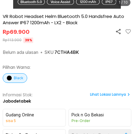
1 / 10
VR Robot Headset Helm Bluetooth 5.0 Handsfree Auto
Answer IP67 1200mAh - LX2
-
Black
Rp
69.900
Rp
113.900
39
%
Belum ada ulasan
•
SKU
7CTHA4BK
Pilihan Warna:
Black
Lihat
Lokasi Lainnya
Informasi Stok:
Jabodetabek
Gudang Online
Pick n Go Bekasi
sisa
5
Pre-Order