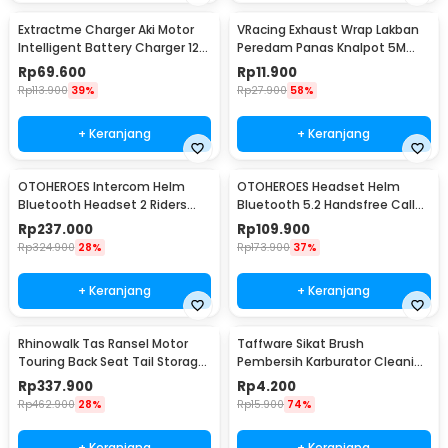
Extractme Charger Aki Motor
VRacing Exhaust Wrap Lakban
Intelligent Battery Charger 12V
Peredam Panas Knalpot 5M
2A - H-2
50mm - MD-1901
Rp
69.600
Rp
11.900
Rp
113.900
39%
Rp
27.900
58%
+ Keranjang
+ Keranjang
OTOHEROES Intercom Helm
OTOHEROES Headset Helm
Bluetooth Headset 2 Riders
Bluetooth 5.2 Handsfree Call
Music IPX6 800mAh - X1 Plus
Music IPX6 500mAh - BT-12
Rp
237.000
Rp
109.900
Rp
324.900
28%
Rp
173.900
37%
+ Keranjang
+ Keranjang
Rhinowalk Tas Ransel Motor
Taffware Sikat Brush
Touring Back Seat Tail Storage
Pembersih Karburator Cleaning
Bag 20L - CC20
Needles Tools 5 PCS - CS8
Rp
337.900
Rp
4.200
Rp
462.900
28%
Rp
15.900
74%
+ Keranjang
+ Keranjang