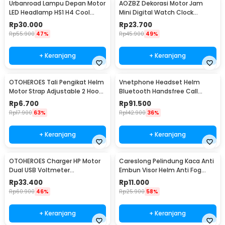
Urbanroad Lampu Depan Motor
AOZBZ Dekorasi Motor Jam
LED Headlamp HS1 H4 Cool
Mini Digital Watch Clock
White 6W 12V
Waterproof IP64 - 118i
Rp
30.000
Rp
23.700
Rp
55.900
47%
Rp
45.900
49%
+ Keranjang
+ Keranjang
OTOHEROES Tali Pengikat Helm
Vnetphone Headset Helm
Motor Strap Adjustable 2 Hook
Bluetooth Handsfree Call
60cm - WP01
Music Motor 180mAh - BT8
Rp
6.700
Rp
91.500
Rp
17.900
63%
Rp
142.900
36%
+ Keranjang
+ Keranjang
OTOHEROES Charger HP Motor
Careslong Pelindung Kaca Anti
Dual USB Voltmeter
Embun Visor Helm Anti Fog
Waterproof 4.2A - Y451
24.5x9cm - CA-25
Rp
33.400
Rp
11.000
Rp
60.900
46%
Rp
25.900
58%
+ Keranjang
+ Keranjang