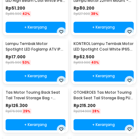
LED High Beam Cool White IP65
Lampu Motor 22mm Mount -
10W 9-85V - U5
F2243
Rp
51.200
Rp
80.200
Rp
86.900
42%
Rp
127.900
38%
+ Keranjang
+ Keranjang
Lampu Tembak Motor
KONTROL Lampu Tembak Motor
Spotlight LED Foglamp ATV IP65
LED Spotlight Cool White IP65
Cool White 9W 12V - L5
8W 9-20V - U7
Rp
17.000
Rp
62.500
Rp
35.900
53%
Rp
103.900
40%
+ Keranjang
+ Keranjang
Tas Motor Touring Back Seat
OTOHEROES Tas Motor Touring
Tail Travel Storage Bag -
Back Seat Tail Storage Bag PU
666789
Leather - RR9014
Rp
126.300
Rp
215.200
Rp
176.900
29%
Rp
294.900
28%
+ Keranjang
+ Keranjang