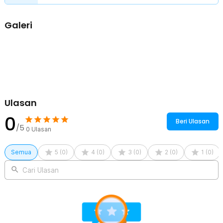
Galeri
Ulasan
0
Beri Ulasan
/5
0
Ulasan
Semua
5
(
0
)
4
(
0
)
3
(
0
)
2
(
0
)
1
(
0
)
Cari Ulasan