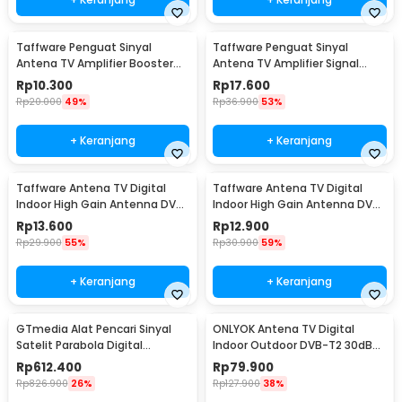
Taffware Penguat Sinyal
Taffware Penguat Sinyal
Antena TV Amplifier Booster
Antena TV Amplifier Signal
DVB-T2 - TFL-D15
Booster DVB-T2 35dB - TFL-D-
Rp
10.300
Rp
17.600
25
Rp
20.000
49%
Rp
36.900
53%
+ Keranjang
+ Keranjang
Taffware Antena TV Digital
Taffware Antena TV Digital
Indoor High Gain Antenna DVB-
Indoor High Gain Antenna DVB-
T2 25dB - TFL-D140
T2 25dB - N0012
Rp
13.600
Rp
12.900
Rp
29.900
55%
Rp
30.900
59%
+ Keranjang
+ Keranjang
GTmedia Alat Pencari Sinyal
ONLYOK Antena TV Digital
Satelit Parabola Digital
Indoor Outdoor DVB-T2 30dB
Satellite Finder - V8 Finder2
Female Plug - LK860
Rp
612.400
Rp
79.900
Rp
826.900
26%
Rp
127.900
38%