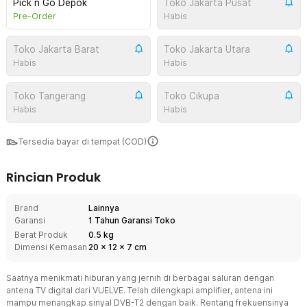
Pick n Go Depok
Toko Jakarta Pusat
Pre-Order
Habis
Toko Jakarta Barat
Toko Jakarta Utara
Habis
Habis
Toko Tangerang
Toko Cikupa
Habis
Habis
Tersedia bayar di tempat (COD)
Rincian Produk
Brand
Lainnya
Garansi
1 Tahun Garansi Toko
Berat Produk
0.5 kg
Dimensi Kemasan
20
x
12
x
7
cm
Saatnya menikmati hiburan yang jernih di berbagai saluran dengan
antena TV digital dari VUELVE. Telah dilengkapi amplifier, antena ini
mampu menangkap sinyal DVB-T2 dengan baik. Rentang frekuensinya