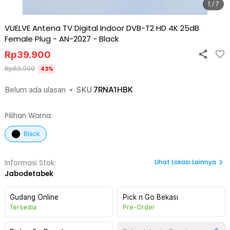
1 / 7
VUELVE Antena TV Digital Indoor DVB-T2 HD 4K 25dB
Female Plug - AN-2027
-
Black
Rp
39.900
Rp
69.900
43
%
Belum ada ulasan
•
SKU
7RNA1HBK
Pilihan Warna:
Black
Lihat
Lokasi Lainnya
Informasi Stok:
Jabodetabek
Gudang Online
Pick n Go Bekasi
Tersedia
Pre-Order