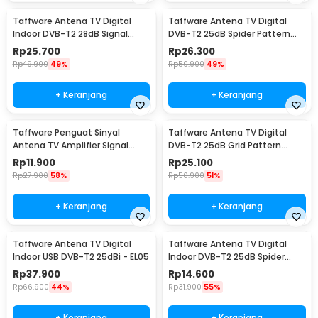
Taffware Antena TV Digital
Taffware Antena TV Digital
Indoor DVB-T2 28dB Signal
DVB-T2 25dB Spider Pattern
Booster Amplifer - N0012
Signal Booster - TFL-D139
Rp
25.700
Rp
26.300
Rp
49.900
49%
Rp
50.900
49%
+ Keranjang
+ Keranjang
Taffware Penguat Sinyal
Taffware Antena TV Digital
Antena TV Amplifier Signal
DVB-T2 25dB Grid Pattern
Booster DVB-T2 - TFL-D15
Signal Booster - TFL-D139
Rp
11.900
Rp
25.100
Rp
27.900
58%
Rp
50.900
51%
+ Keranjang
+ Keranjang
Taffware Antena TV Digital
Taffware Antena TV Digital
Indoor USB DVB-T2 25dBi - EL05
Indoor DVB-T2 25dB Spider
Jack Male Plug - TFL-D139
Rp
37.900
Rp
14.600
Rp
66.900
44%
Rp
31.900
55%
+ Keranjang
+ Keranjang