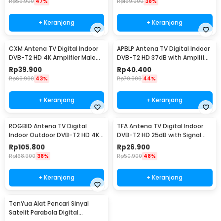
Rp
55.900
47%
Rp
169.900
38%
+ Keranjang
+ Keranjang
CXM Antena TV Digital Indoor
APBLP Antena TV Digital Indoor
DVB-T2 HD 4K Amplifier Male
DVB-T2 HD 37dB with Amplifier
Plug 25dB - C120
- AP-36
Rp
39.900
Rp
40.400
Rp
69.900
43%
Rp
70.900
44%
+ Keranjang
+ Keranjang
ROGBID Antena TV Digital
TFA Antena TV Digital Indoor
Indoor Outdoor DVB-T2 HD 4K
DVB-T2 HD 25dB with Signal
36dB Amplifier - RG80
Booster - T109
Rp
105.800
Rp
26.900
Rp
168.900
38%
Rp
50.900
48%
+ Keranjang
+ Keranjang
TenYua Alat Pencari Sinyal
Satelit Parabola Digital