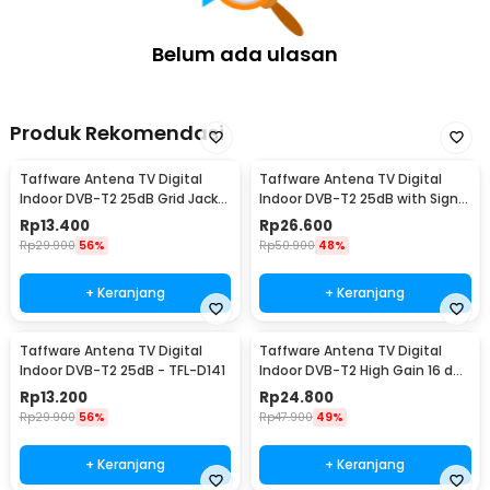
Belum ada ulasan
Produk Rekomendasi
Taffware Antena TV Digital
Taffware Antena TV Digital
Indoor DVB-T2 25dB Grid Jack
Indoor DVB-T2 25dB with Signal
Male Plug - TFL-D139
Booster - TFL-D140
Rp
13.400
Rp
26.600
Rp
29.900
56%
Rp
50.900
48%
+ Keranjang
+ Keranjang
Taffware Antena TV Digital
Taffware Antena TV Digital
Indoor DVB-T2 25dB - TFL-D141
Indoor DVB-T2 High Gain 16 dBi
- EL0465
Rp
13.200
Rp
24.800
Rp
29.900
56%
Rp
47.900
49%
+ Keranjang
+ Keranjang