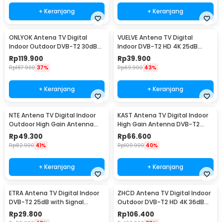
+ Keranjang
+ Keranjang
ONLYOK Antena TV Digital
VUELVE Antena TV Digital
Indoor Outdoor DVB-T2 30dB
Indoor DVB-T2 HD 4K 25dB
Female Plug - LK86
Female Plug - AN-2019
Rp
119.900
Rp
39.900
Rp
187.900
37%
Rp
69.900
43%
+ Keranjang
+ Keranjang
NTE Antena TV Digital Indoor
KAST Antena TV Digital Indoor
Outdoor High Gain Antenna
High Gain Antenna DVB-T2
DVB-T2 36dB - N221
25dB - K290
Rp
49.300
Rp
66.600
Rp
82.900
41%
Rp
109.900
40%
+ Keranjang
+ Keranjang
ETRA Antena TV Digital Indoor
ZHCD Antena TV Digital Indoor
DVB-T2 25dB with Signal
Outdoor DVB-T2 HD 4K 36dB
Booster - TY55
Amplifier - ZH3
Rp
29.800
Rp
106.400