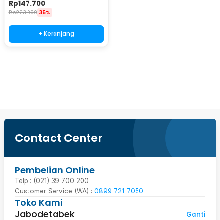
Satellite Finder - SF-95DR
Rp
147.700
Rp
223.900
35%
+ Keranjang
Beli Sekarang
Contact Center
Pembelian Online
Telp : (021) 39 700 200
Customer Service (WA) :
0899 721 7050
Toko Kami
Jabodetabek
Ganti