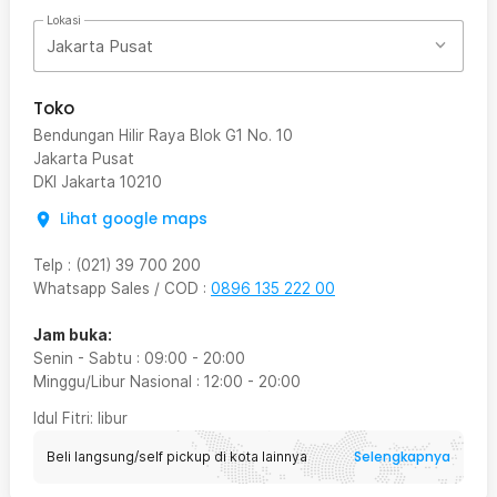
Lokasi
Jakarta Pusat
Toko
Bendungan Hilir Raya Blok G1 No. 10
Jakarta Pusat
DKI Jakarta
10210
Lihat google maps
Telp
:
(021) 39 700 200
Whatsapp Sales / COD
:
0896 135 222 00
Jam buka:
Senin - Sabtu
:
09:00
-
20:00
Minggu/Libur Nasional
:
12:00
-
20:00
Idul Fitri
: libur
Selengkapnya
Beli langsung/self pickup di kota lainnya