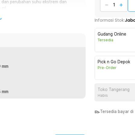
as dan perubahan suhu ekstrem dan
0 ml.
Informasi Stok:
Jab
gelas ukur kaca VYROX. Memiliki ketahanan
Gudang Online
orong tuang untuk memudahkan pemindahan
Tersedia
ombinasi antara fungsi, kepraktisan, dan
Pick n Go Depok
39 mm
Pre-Order
00°C berkat material borocilicate glass.
ut gelas retak atau pecah. Kaca lebih
Toko Tangerang
65 mm
g dibanding kaca biasa. Sangat ideal
Habis
ses laboratorium lainnya.
Tersedia bayar d
icetak dengan presisi tinggi, gelas ini
konsisten. Angkanya jelas terlihat dan
ua varian ukuran 25 ml dan 150 ml,
ep atau eksperimen.