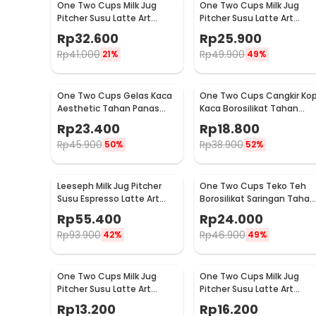
One Two Cups Milk Jug
One Two Cups Milk Jug
Pitcher Susu Latte Art
Pitcher Susu Latte Art
Espresso Stainless Steel
Espresso Stainless Steel
Rp
32.600
Rp
25.900
350ml - J068
150ml - J068
Rp
41.000
Rp
49.900
21%
49%
One Two Cups Gelas Kaca
One Two Cups Cangkir Kop
Aesthetic Tahan Panas
Kaca Borosilikat Tahan
Double Wall Glass 433ml -
Panas Double Wall Cup
Rp
23.400
Rp
18.800
PLY1704
160ml
Rp
45.900
Rp
38.900
50%
52%
Leeseph Milk Jug Pitcher
One Two Cups Teko Teh
Susu Espresso Latte Art
Borosilikat Saringan Tahan
Stainless Steel 600ml - L-
Panas Teapot 500ml - TP-
Rp
55.400
Rp
24.000
2016
757
Rp
93.900
Rp
46.900
42%
49%
One Two Cups Milk Jug
One Two Cups Milk Jug
Pitcher Susu Latte Art
Pitcher Susu Latte Art
Espresso Stainless Steel
Espresso Stainless Steel
Rp
13.200
Rp
16.200
1.5oz - S06HG
3oz - S06HG