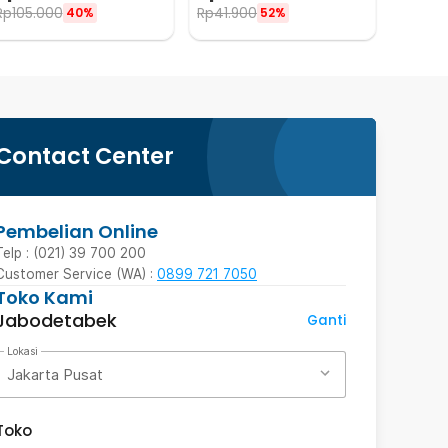
Rp
105.000
Rp
41.900
40%
52%
Contact Center
Pembelian Online
Telp : (021) 39 700 200
Customer Service (WA) :
0899 721 7050
Toko Kami
Jabodetabek
Ganti
Lokasi
Jakarta Pusat
Toko