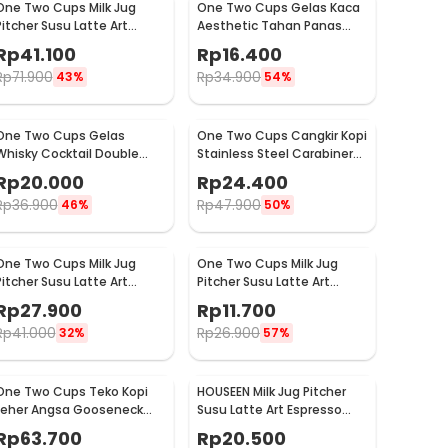
One Two Cups Milk Jug
One Two Cups Gelas Kaca
Pitcher Susu Latte Art
Aesthetic Tahan Panas
Espresso Stainless Steel
Double Wall Glass 250ml -
Rp
41.100
Rp
16.400
350ml - 10084
PLY1704
Rp
71.900
Rp
34.900
43%
54%
One Two Cups Gelas
One Two Cups Cangkir Kopi
Whisky Cocktail Double
Stainless Steel Carabiner
Wall Skull Rock Glass 150ml
Camping Cup 220ml - C125
Rp
20.000
Rp
24.400
- SG-02
Rp
36.900
Rp
47.900
46%
50%
One Two Cups Milk Jug
One Two Cups Milk Jug
Pitcher Susu Latte Art
Pitcher Susu Latte Art
Espresso Stainless Steel
Espresso Stainless Steel
Rp
27.900
Rp
11.700
200ml - J068
1oz - S06HG
Rp
41.000
Rp
26.900
32%
57%
One Two Cups Teko Kopi
HOUSEEN Milk Jug Pitcher
Leher Angsa Gooseneck
Susu Latte Art Espresso
Pour Over Drip Kettle 350ml
Stainless Steel 55ml -
Rp
63.700
Rp
20.500
- AA049
DL060