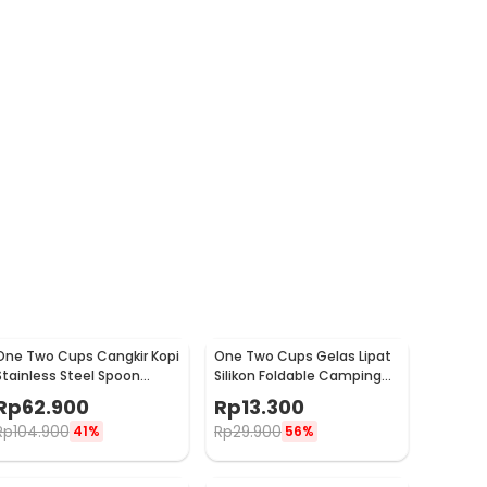
One Two Cups Cangkir Kopi
One Two Cups Gelas Lipat
Stainless Steel Spoon
Silikon Foldable Camping
Saucer Cup 120ml - 201
with Strap 200ml - F120
Rp
62.900
Rp
13.300
Rp
104.900
Rp
29.900
41%
56%