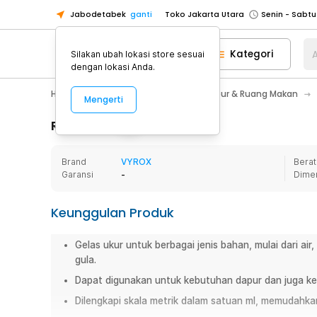
Jabodetabek
ganti
Toko Jakarta Utara
Toko Tangerang
Kategori
A
Silakan ubah lokasi store sesuai
Toko Cikupa
dengan lokasi Anda.
Pick n Go Jakarta Barat
Senin - J
Home Appliance
Perlengkapan Dapur & Ruang Makan
Mengerti
Pick n Go Bekasi
Senin - Jumat (08
Pick n Go Depok
Senin - Jumat (08
Rincian Produk
Toko Jakarta Pusat
Senin - Sabtu
Brand
VYROX
Berat
Toko Jakarta Barat
Senin - Sabtu
Garansi
-
Dime
Toko Jakarta Utara
Toko Tangerang
Keunggulan Produk
Toko Cikupa
Gelas ukur untuk berbagai jenis bahan, mulai dari air
Pick n Go Jakarta Barat
Senin - J
gula.
Pick n Go Bekasi
Senin - Jumat (08
Dapat digunakan untuk kebutuhan dapur dan juga keg
Pick n Go Depok
Senin - Jumat (08
Dilengkapi skala metrik dalam satuan ml, memudahka