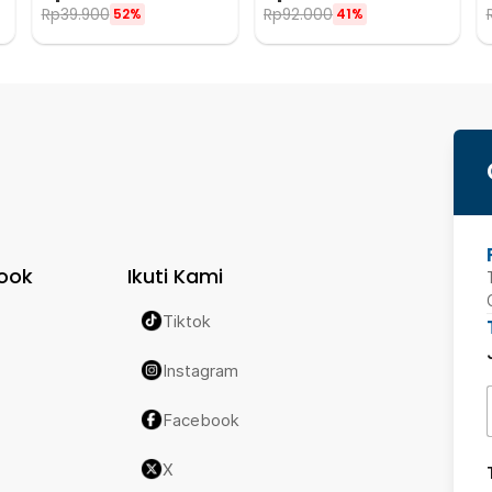
Rp
39.900
Rp
92.000
52%
41%
ook
Ikuti Kami
Tiktok
Instagram
Facebook
X