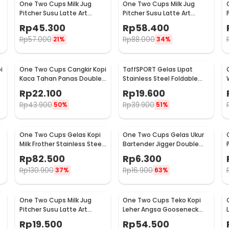
One Two Cups Milk Jug
One Two Cups Milk Jug
Pitcher Susu Latte Art
Pitcher Susu Latte Art
Espresso Stainless Steel
Espresso Stainless Steel
Rp
45.300
Rp
58.400
600ml - J068
900ml - J068
Rp
57.000
Rp
88.000
21%
34%
i
One Two Cups Cangkir Kopi
TaffSPORT Gelas Lipat
Kaca Tahan Panas Double
Stainless Steel Foldable
Wall Cup 180ml - DOME240
Cup Carabiner 240ml -
Rp
22.100
Rp
19.600
F180
Rp
43.900
Rp
39.900
50%
51%
One Two Cups Gelas Kopi
One Two Cups Gelas Ukur
Milk Frother Stainless Steel
Bartender Jigger Double
400ml - WZ0011
Shot 15ml and 30ml - LE2
Rp
82.500
Rp
6.300
Rp
130.900
Rp
16.900
37%
63%
One Two Cups Milk Jug
One Two Cups Teko Kopi
Pitcher Susu Latte Art
Leher Angsa Gooseneck
Espresso Stainless Steel
Pour Over Drip Kettle 250ml
Rp
19.500
Rp
54.500
5oz - S06HG
- AA049