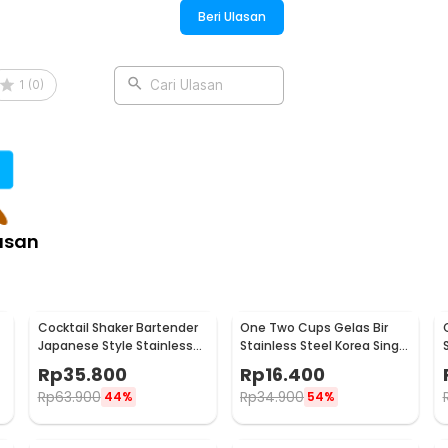
Beri Ulasan
corong di bagian tepi membuat proses
rannya pas di tangan, menjadikan
1
(
0
)
Cari Ulasan
kan saat bekerja dalam volume besar.
endah sehingga lebih stabil saat
elas mudah terguling atau jatuh ketika
an saat pengukuran di meja kerja
ya.
asan
:
 Panas Kitchen Lab Kimia - GG-17
Cocktail Shaker Bartender
One Two Cups Gelas Bir
Japanese Style Stainless
Stainless Steel Korea Single
Steel 200ml
Wall Glass 180ml - J070
Rp
35.800
Rp
16.400
Rp
63.900
Rp
34.900
44%
54%