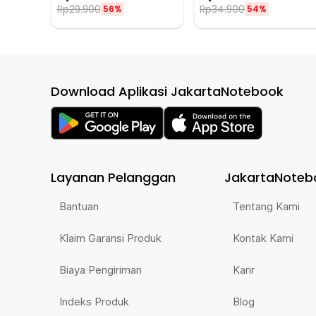
Rp
29.900
Rp
34.900
56%
54%
Download Aplikasi JakartaNotebook
Layanan Pelanggan
JakartaNoteb
Bantuan
Tentang Kami
Klaim Garansi Produk
Kontak Kami
Biaya Pengiriman
Karir
Indeks Produk
Blog