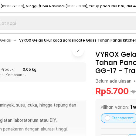
lat Kopi
umat (07:00 - 20:00), Sabtu - Minggu (08:00 - 20:00), Tutup pada Idul Fitri
Sele
Gelas
VYROX Gelas Ukur Kaca Borosilicate Glass Tahan Panas Kitche
:00 - 20:00), Sabtu - Minggu/ Libur Nasional (08:00 - 17:00)
Selengkapnya
:00 - 20:00), Sabtu - Minggu/ Libur Nasional (08:00 - 17:00)
VYROX Gelas
Selengkapnya
Tahan Pana
 (09:00-20:00), Minggu/Libur Nasional (12:00-20:00), Tutup pada Idul Fitri
Sele
GG-17
-
Tra
 Produk
0.05 kg
 (09:00-20:00), Minggu/Libur Nasional (12:00-20:00), Tutup pada Idul Fitri
Sele
nsi Kemasan
: -
Belum ada ulasan
•
Rp
5.700
Rp
, minyak, susu, cuka, hingga tepung dan
umat (07:00 - 20:00), Sabtu - Minggu (08:00 - 20:00), Tutup pada Idul Fitri
Sele
Pilihan Varian:
1
W
:00 - 20:00), Sabtu - Minggu/ Libur Nasional (08:00 - 17:00)
Selengkapnya
Transparent
iatan laboratorium atau DIY.
:00 - 20:00), Sabtu - Minggu/ Libur Nasional (08:00 - 17:00)
Selengkapnya
n penakaran dengan akurasi tinggi.