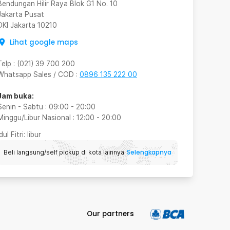
Bendungan Hilir Raya Blok G1 No. 10
Jakarta Pusat
DKI Jakarta
10210
Lihat google maps
Telp
:
(021) 39 700 200
Whatsapp Sales / COD
:
0896 135 222 00
Jam buka:
Senin - Sabtu
:
09:00
-
20:00
Minggu/Libur Nasional
:
12:00
-
20:00
Idul Fitri
: libur
Selengkapnya
Beli langsung/self pickup di kota lainnya
Our partners