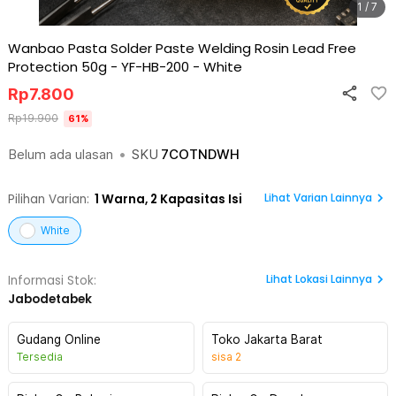
1 / 7
Wanbao Pasta Solder Paste Welding Rosin Lead Free
Protection 50g - YF-HB-200
-
White
Rp
7.800
Rp
19.900
61
%
Belum ada ulasan
•
SKU
7COTNDWH
Lihat Varian Lainnya
Pilihan Varian:
1
Warna,
2 Kapasitas Isi
White
Lihat
Lokasi Lainnya
Informasi Stok:
Jabodetabek
Gudang Online
Toko Jakarta Barat
Tersedia
sisa
2