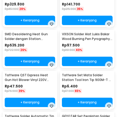
750W
Magnifier 3X/4.5X - TH-7023
Rp
329.800
Rp
141.700
Rp
451.900
28%
Rp
215.900
35%
+ Keranjang
+ Keranjang
SMD Desoldering Heat Gun
VIXSON Solder Alat Lukis Bakar
Solder dengan Station
Wood Burning Pen Pyrography
220V/700W - KS8586
60W 36 Set - CS-31 D
Rp
535.200
Rp
97.500
Rp
722.900
26%
Rp
161.900
40%
+ Keranjang
+ Keranjang
Taffware QST Express Heat
Taffware Set Mata Solder
Gun Hot Blower Vinyl 220V
Station Tool Iron Tip 900M-T 5
300W - QST-220
PCS - BI5044
Rp
47.500
Rp
6.400
Rp
76.900
39%
Rp
17.900
65%
+ Keranjang
+ Keranjang
Taffware Solder Automatic Tin
GEYOTAR Set Peralatan Solder