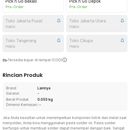
Pick n Go Bekasi
Pick n Go Depok
Pre-Order
Pre-Order
Toko Jakarta Pusat
Toko Jakarta Utara
Habis
Habis
Toko Tangerang
Toko Cikupa
Habis
Habis
Tersedia bayar di tempat (COD)
Rincian Produk
Brand
Lainnya
Garansi
-
Berat Produk
0.055 kg
Dimensi Kemasan
: -
Jika Anda kesulitan untuk menempelkan komponen listrik dan metal saat
menyolder, Anda bisa menggunakan pasta solder ini. Pasta solder
berfungsi untuk membuat solder dapat menempel dengan baik. Sangat