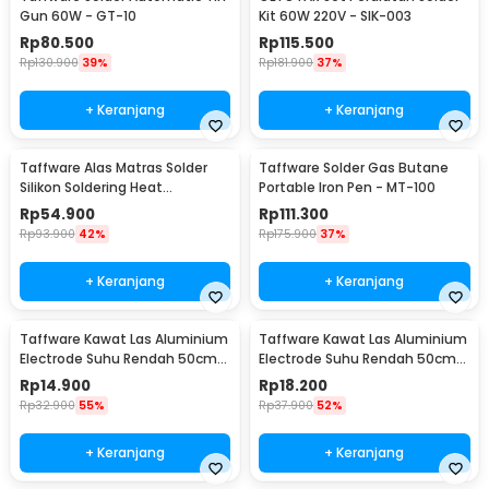
Gun 60W - GT-10
Kit 60W 220V - SIK-003
Rp
80.500
Rp
115.500
Rp
130.900
39%
Rp
181.900
37%
+ Keranjang
+ Keranjang
Taffware Alas Matras Solder
Taffware Solder Gas Butane
Silikon Soldering Heat
Portable Iron Pen - MT-100
Resistant 450x300mm - S-160
Rp
54.900
Rp
111.300
Rp
93.900
42%
Rp
175.900
37%
+ Keranjang
+ Keranjang
Taffware Kawat Las Aluminium
Taffware Kawat Las Aluminium
Electrode Suhu Rendah 50cm
Electrode Suhu Rendah 50cm
20 PCS 1.6mm - M127271
20 PCS 2.0mm - M127271
Rp
14.900
Rp
18.200
Rp
32.900
55%
Rp
37.900
52%
+ Keranjang
+ Keranjang