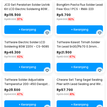
JCD Set Peralatan Solder Listrik
BongKim Pasta Flux Solder Lead
Kit LCD Electric Soldering 80W
Free 10cc 1 PCS - RMA-223
220V - CS-908S A
Rp
115.900
Rp
5.700
Rp
181.900
37%
Rp
14.900
62%
+ Keranjang
+ Keranjang
Taffware Electric Solder LCD
Taffware Kawat Timah Solder
Soldering 80W 220V - CS-908S
Tin Lead Sn30/Pb70 0.3mm
50g
Rp
46.300
Rp
21.900
Rp
78.900
42%
Rp
40.900
47%
+ Keranjang
+ Keranjang
Taffware Solder Adjustable
Chearw Set Tang Segel Sealing
Temperatur 200-450 Derajat
Plier with Lead Sealing and Wire
Celcius 220V 60W - CS-31 B
- CW01
Rp
29.600
Rp
57.700
Rp
54.900
47%
Rp
96.900
41%
+ Keranjang
+ Keranjang