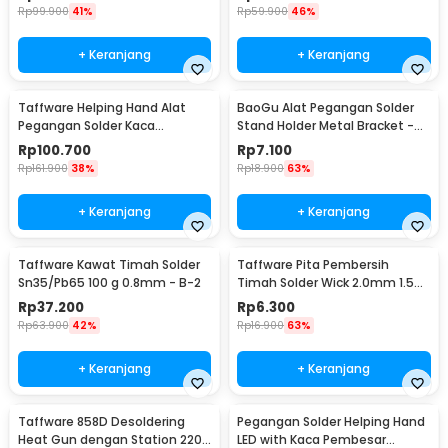
Rp
99.900
41%
Rp
59.900
46%
+ Keranjang
+ Keranjang
Taffware Helping Hand Alat
BaoGu Alat Pegangan Solder
Pegangan Solder Kaca
Stand Holder Metal Bracket -
Pembesar LED - MG16129-C
DBL-X10
Rp
100.700
Rp
7.100
Rp
161.900
38%
Rp
18.900
63%
+ Keranjang
+ Keranjang
Taffware Kawat Timah Solder
Taffware Pita Pembersih
Sn35/Pb65 100 g 0.8mm - B-2
Timah Solder Wick 2.0mm 1.5M
- CP-2015
Rp
37.200
Rp
6.300
Rp
63.900
42%
Rp
16.900
63%
+ Keranjang
+ Keranjang
Taffware 858D Desoldering
Pegangan Solder Helping Hand
Heat Gun dengan Station 220V
LED with Kaca Pembesar