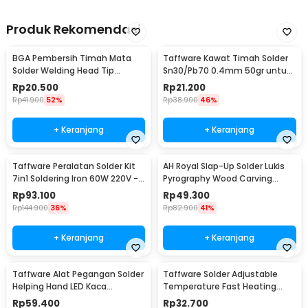
Produk Rekomendasi
BGA Pembersih Timah Mata
Taffware Kawat Timah Solder
Solder Welding Head Tip
Sn30/Pb70 0.4mm 50gr untuk
Cleaning
PCB Elektronik 0.4mm
Rp
20.500
Rp
21.200
Rp
41.900
52%
Rp
38.900
46%
+ Keranjang
+ Keranjang
Taffware Peralatan Solder Kit
AH Royal Slap-Up Solder Lukis
7in1 Soldering Iron 60W 220V -
Pyrography Wood Carving
CS-31 E
Soldering Iron - PAC904
Rp
93.100
Rp
49.300
Rp
144.900
36%
Rp
82.900
41%
+ Keranjang
+ Keranjang
Taffware Alat Pegangan Solder
Taffware Solder Adjustable
Helping Hand LED Kaca
Temperature Fast Heating
Pembesar 3.5X - TE-801
60W with 5 Tips - CS-31 A
Rp
59.400
Rp
32.700