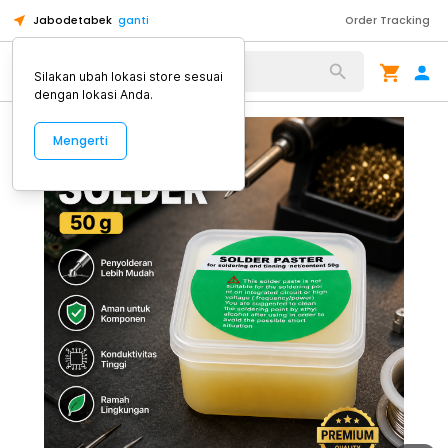
Jabodetabek
ganti
Order Tracking
Alat Kopi
Silakan ubah lokasi store sesuai
dengan lokasi Anda.
Mengerti