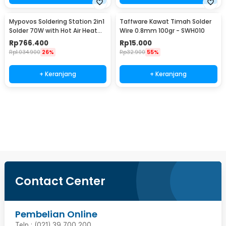
Mypovos Soldering Station 2in1
Taffware Kawat Timah Solder
Solder 70W with Hot Air Heat
Wire 0.8mm 100gr - SWH010
Gun 750W - 8582D
Rp
766.400
Rp
15.000
Rp
1.034.900
26%
Rp
32.900
55%
+ Keranjang
+ Keranjang
Beli Sekarang
Contact Center
Pembelian Online
Telp : (021) 39 700 200