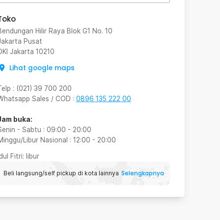
Toko
Bendungan Hilir Raya Blok G1 No. 10
Jakarta Pusat
DKI Jakarta
10210
Lihat google maps
Telp
:
(021) 39 700 200
Whatsapp Sales / COD
:
0896 135 222 00
Jam buka:
Senin - Sabtu
:
09:00
-
20:00
Minggu/Libur Nasional
:
12:00
-
20:00
Idul Fitri
: libur
Selengkapnya
Beli langsung/self pickup di kota lainnya