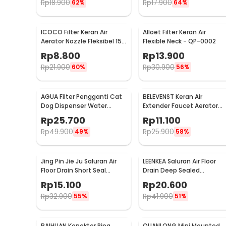
Rp
18.900
Rp
17.900
62%
64%
ICOCO Filter Keran Air
Alloet Filter Keran Air
Aerator Nozzle Fleksibel 15
Flexible Neck - QP-0002
cm - ZM637
Rp
8.800
Rp
13.900
Rp
21.900
Rp
30.900
60%
56%
AGUA Filter Pengganti Cat
BELEVENST Keran Air
Dog Dispenser Water
Extender Faucet Aerator
Fountain 4 PCS - 1S
180 Degree Rotation - J-01
Rp
25.700
Rp
11.100
Rp
49.900
Rp
25.900
49%
58%
Jing Pin Jie Ju Saluran Air
LEENKEA Saluran Air Floor
Floor Drain Short Seal
Drain Deep Sealed
Stainless Steel Single Use -
Stainless Steel 9.8x10cm
Rp
15.100
Rp
20.600
LEE001
Dual Use - LEE002
Rp
32.900
Rp
41.900
55%
51%
BAIHUAN Konektor Pipa
QUANLONG Mini Mounted