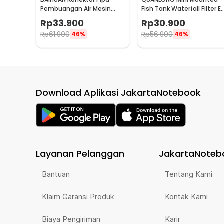
Pembuangan Air Mesin
Fish Tank Waterfall Filter E
Cuci Floor Drain Trap 2 PCS
Plug 2.5W 220V - QL-400
Rp
33.900
Rp
30.900
- BN-40
Rp
61.900
Rp
56.900
46%
46%
Download Aplikasi JakartaNotebook
Layanan Pelanggan
JakartaNoteb
Bantuan
Tentang Kami
Klaim Garansi Produk
Kontak Kami
Biaya Pengiriman
Karir