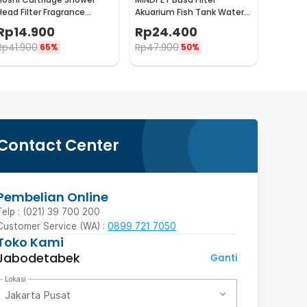
Head Filter Fragrance
Akuarium Fish Tank Water
Dechlorination Lemon -
Purification Polyurethane
Rp
14.900
Rp
24.400
H201
50x25x3cm - MP43
Rp
41.900
Rp
47.900
65%
50%
Contact Center
Pembelian Online
Telp : (021) 39 700 200
Customer Service (WA) :
0899 721 7050
Toko Kami
Jabodetabek
Ganti
Lokasi
Jakarta Pusat