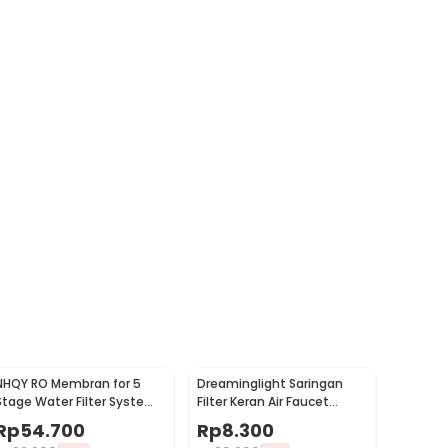
NHQY RO Membran for 5
Dreaminglight Saringan
Stage Water Filter System
Filter Keran Air Faucet
- TFC 1812-75
Medical Water Purifier -
Rp
54.700
Rp
8.300
M25