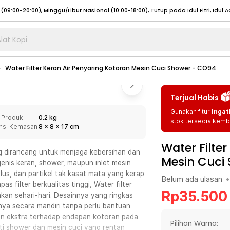
lat Kopi
umat (07:00 - 20:00), Sabtu - Minggu (08:00 - 20:00), Tutup pada Idul Fitri
Sele
Water Filter Keran Air Penyaring Kotoran Mesin Cuci Shower - CO94
:00 - 20:00), Sabtu - Minggu/ Libur Nasional (08:00 - 17:00)
Selengkapnya
:00 - 20:00), Sabtu - Minggu/ Libur Nasional (08:00 - 17:00)
Selengkapnya
Terjual Habis
 (09:00-20:00), Minggu/Libur Nasional (12:00-20:00), Tutup pada Idul Fitri
Sele
Gunakan fitur
Ingat
 Produk
0.2 kg
 (09:00-20:00), Minggu/Libur Nasional (12:00-20:00), Tutup pada Idul Fitri
Sele
stok tersedia kemba
nsi Kemasan
8
x
8
x
17
cm
Water Filte
ang dirancang untuk menjaga kebersihan dan
Mesin Cuci
jenis keran, shower, maupun inlet mesin
halus, dan partikel tak kasat mata yang kerap
Belum ada ulasan
•
umat (07:00 - 20:00), Sabtu - Minggu (08:00 - 20:00), Tutup pada Idul Fitri
Sele
as filter berkualitas tinggi, Water filter
Rp
35.500
kan sehari-hari. Desainnya yang ringkas
:00 - 20:00), Sabtu - Minggu/ Libur Nasional (08:00 - 17:00)
Selengkapnya
a secara mandiri tanpa perlu bantuan
:00 - 20:00), Sabtu - Minggu/ Libur Nasional (08:00 - 17:00)
Selengkapnya
an ekstra terhadap endapan kotoran pada
Pilihan Warna:
ti shower dan mesin cuci yang rentan