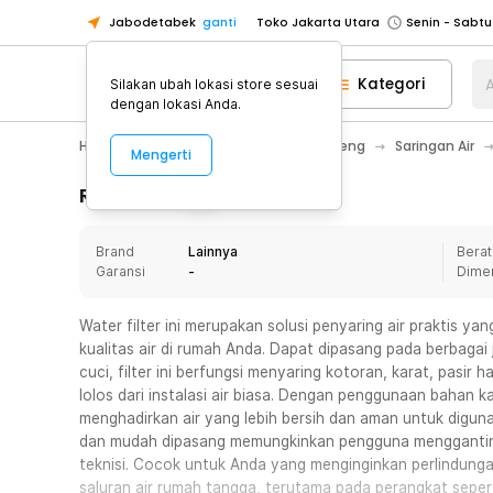
Jabodetabek
ganti
Toko Jakarta Utara
Toko Tangerang
Kategori
A
Silakan ubah lokasi store sesuai
Toko Cikupa
dengan lokasi Anda.
Pick n Go Jakarta Barat
Senin - J
Home Appliance
Perlengkapan Ledeng
Saringan Air
Mengerti
Pick n Go Bekasi
Senin - Jumat (08
Pick n Go Depok
Senin - Jumat (08
Rincian Produk
Toko Jakarta Pusat
Senin - Sabtu
Brand
Lainnya
Berat
Toko Jakarta Barat
Senin - Sabtu
Garansi
-
Dime
Toko Jakarta Utara
Toko Tangerang
Water filter ini merupakan solusi penyaring air praktis y
kualitas air di rumah Anda. Dapat dipasang pada berbagai 
Toko Cikupa
cuci, filter ini berfungsi menyaring kotoran, karat, pasir 
Pick n Go Jakarta Barat
Senin - J
lolos dari instalasi air biasa. Dengan penggunaan bahan kap
menghadirkan air yang lebih bersih dan aman untuk diguna
Pick n Go Bekasi
Senin - Jumat (08
dan mudah dipasang memungkinkan pengguna menggantiny
Pick n Go Depok
Senin - Jumat (08
teknisi. Cocok untuk Anda yang menginginkan perlindung
saluran air rumah tangga, terutama pada perangkat seper