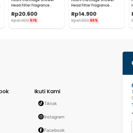
U
Head Filter Fragrance
Head Filter Fragrance
Dechlorination Lavender -
Dechlorination Rose - H201
Rp
20.600
Rp
14.900
H201
Rp
41.900
Rp
41.900
51%
65%
ook
Ikuti Kami
Tiktok
Instagram
Facebook