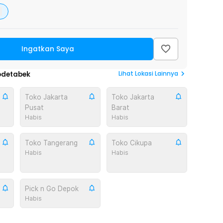
Ingatkan Saya
Lihat
Lokasi Lainnya
odetabek
Toko Jakarta
Toko Jakarta
Pusat
Barat
Habis
Habis
Toko Tangerang
Toko Cikupa
Habis
Habis
Pick n Go Depok
Habis