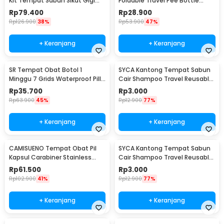
Kit Tempat Sabun Sikat Gigi
Foldable Travel Pee Bottle
Handuk - YW46
750ml - PA341
Rp
79.400
Rp
28.900
Rp
126.900
38%
Rp
53.900
47%
+ Keranjang
+ Keranjang
SR Tempat Obat Botol 1
SYCA Kantong Tempat Sabun
Minggu 7 Grids Waterproof Pill
Cair Shampoo Travel Reusable
Container - SR070273
Pouch 50ml - Z21
Rp
35.700
Rp
3.000
Rp
63.900
45%
Rp
12.900
77%
+ Keranjang
+ Keranjang
CAMISUENO Tempat Obat Pil
SYCA Kantong Tempat Sabun
Kapsul Carabiner Stainless
Cair Shampoo Travel Reusable
Steel Waterproof 73mm - CM1
Pouch 100ml - Z21
Rp
61.500
Rp
3.000
Rp
102.900
41%
Rp
12.900
77%
+ Keranjang
+ Keranjang