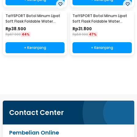
TaffSPORT Botol Minum Lipat
TaffSPORT Botol Minum Lipat
Soft Flask Foldable Water
Soft Flask Foldable Water
Bottle Sport TPU 500ml - TF-25
Bottle Sport TPU 250ml - TF-25
Rp
38.500
Rp
31.800
Rp
67.900
44%
Rp
58.900
47%
+ Keranjang
+ Keranjang
Beli Sekarang
Contact Center
Pembelian Online