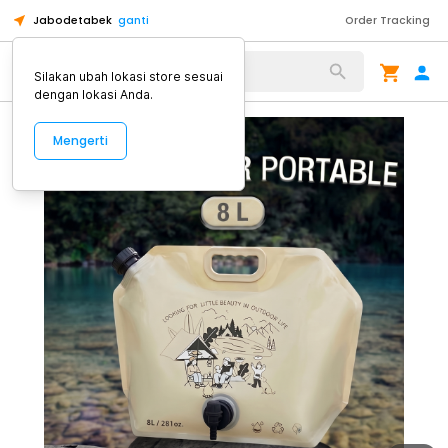
Jabodetabek
ganti
Order Tracking
Alat Kopi
Silakan ubah lokasi store sesuai
dengan lokasi Anda.
Mengerti