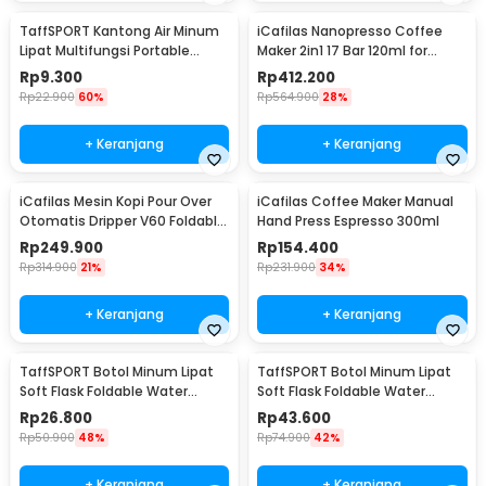
TaffSPORT Kantong Air Minum
iCafilas Nanopresso Coffee
Lipat Multifungsi Portable
Maker 2in1 17 Bar 120ml for
Water Bag 3L - SD-5
Nespresso - ME2410
Rp
9.300
Rp
412.200
Rp
22.900
60%
Rp
564.900
28%
+ Keranjang
+ Keranjang
iCafilas Mesin Kopi Pour Over
iCafilas Coffee Maker Manual
Otomatis Dripper V60 Foldable
Hand Press Espresso 300ml
300ml - MA2302
Rp
249.900
Rp
154.400
Rp
314.900
21%
Rp
231.900
34%
+ Keranjang
+ Keranjang
TaffSPORT Botol Minum Lipat
TaffSPORT Botol Minum Lipat
Soft Flask Foldable Water
Soft Flask Foldable Water
Bottle TPU 150ml - TFB-10
Bottle TPU 500ml - TFB-50
Rp
26.800
Rp
43.600
Rp
50.900
48%
Rp
74.900
42%
+ Keranjang
+ Keranjang