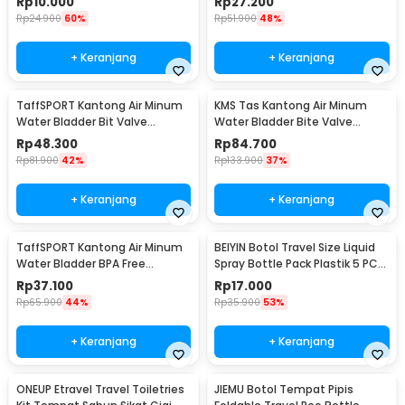
Rp
10.000
Rp
27.200
Rp
24.900
60%
Rp
51.900
48%
+ Keranjang
+ Keranjang
TaffSPORT Kantong Air Minum
KMS Tas Kantong Air Minum
Water Bladder Bit Valve
Water Bladder Bite Valve
Hydration Bag 2L - SD16
Hydration Bag 3L - BL018
Rp
48.300
Rp
84.700
Rp
81.900
42%
Rp
133.900
37%
+ Keranjang
+ Keranjang
TaffSPORT Kantong Air Minum
BEIYIN Botol Travel Size Liquid
Water Bladder BPA Free
Spray Bottle Pack Plastik 5 PCS
Hydration Bag 3L - Y8
- 1712
Rp
37.100
Rp
17.000
Rp
65.900
44%
Rp
35.900
53%
+ Keranjang
+ Keranjang
ONEUP Etravel Travel Toiletries
JIEMU Botol Tempat Pipis