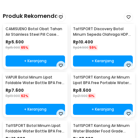
Rincian yang Anda dapatkan untuk pembelian produk ini:
1 x WATORU Kantong Air Minum Lipat Multifungsi Portable Water
Bag Keran - SD-8
Produk Rekomendasi
CAMISUENO Botol Obat Tahan
TaffSPORT Discovery Botol
Air Stainless Steel Pill Case
Minum Sepeda Olahraga HDPE
Travel EDC - JS207
Dust Cover 650ml - 3026
Rp
5.600
Rp
10.400
Rp
15.900
65%
Rp
24.900
59%
+ Keranjang
+ Keranjang
VAPUR Botol Minum Lipat
TaffSPORT Kantong Air Minum
Foldable Water Bottle BPA Free
Lipat BPA Free Portable Water
Karabiner 500ml - V5
Bag 5L - SD-10
Rp
7.600
Rp
8.600
Rp
19.900
62%
Rp
21.900
61%
+ Keranjang
+ Keranjang
TaffSPORT Botol Minum Lipat
TaffSPORT Kantong Air Minum
Foldable Water Bottle BPA Free
Water Bladder Food Grade
700ml - S29
Hydration Bag 2L - SD16