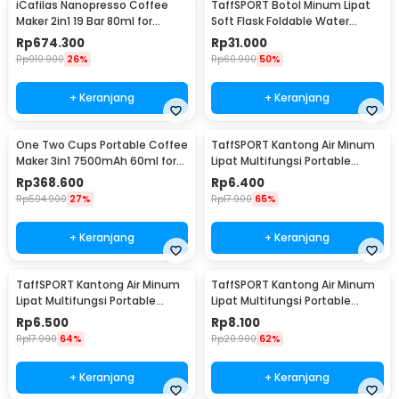
iCafilas Nanopresso Coffee
TaffSPORT Botol Minum Lipat
Maker 2in1 19 Bar 80ml for
Soft Flask Foldable Water
Nespresso - ME2218
Bottle TPU 500ml - TF-50
Rp
674.300
Rp
31.000
Rp
910.900
26%
Rp
60.900
50%
+ Keranjang
+ Keranjang
One Two Cups Portable Coffee
TaffSPORT Kantong Air Minum
Maker 3in1 7500mAh 60ml for
Lipat Multifungsi Portable
Nespresso - KF-JN-02
Water Bag 1L - SD-5
Rp
368.600
Rp
6.400
Rp
504.900
27%
Rp
17.900
65%
+ Keranjang
+ Keranjang
TaffSPORT Kantong Air Minum
TaffSPORT Kantong Air Minum
Lipat Multifungsi Portable
Lipat Multifungsi Portable
Water Bag 1.5L - SD-5
Water Bag 2.5L - SD-5
Rp
6.500
Rp
8.100
Rp
17.900
64%
Rp
20.900
62%
+ Keranjang
+ Keranjang