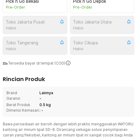
Pick n Go Bekasi
Pick n Go Depok
Pre-Order
Pre-Order
Toko Jakarta Pusat
Toko Jakarta Utara
Habis
Habis
Toko Tangerang
Toko Cikupa
Habis
Habis
Tersedia bayar di tempat (COD)
Rincian Produk
Brand
Lainnya
Garansi
-
Berat Produk
0.5 kg
Dimensi Kemasan
: -
Bawa persediaan air bersih dengan lebih praktis menggunakan WATORU
kantong air minum lipat SD-8. Dirancang sebagai solusi penyimpanan
cairan yang fleksibel, kantong air minum lipat ini sangat cocok bagi Anda