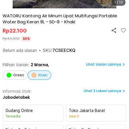
1 / 10
WATORU Kantong Air Minum Lipat Multifungsi Portable
Water Bag Keran 8L - SD-8
-
Khaki
Rp
22.100
Rp
43.900
50
%
Belum ada ulasan
•
SKU
7CSEECKQ
Lihat Varian Lainnya
Pilihan Varian:
2
Warna,
Green
Khaki
Lihat
3
Lokasi Lainnya
Informasi Stok:
Jabodetabek
Gudang Online
Toko Jakarta Barat
Tersedia
sisa
3